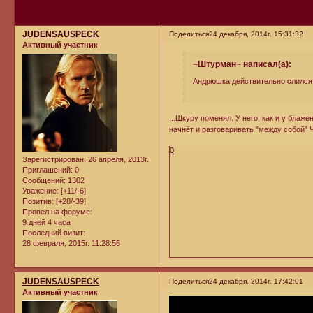
JUDENSAUSPECK
Поделиться
24 декабря, 2014г. 15:31:32
Активный участник
~Штурман~ написал(а):
Андрюшка действительно слился,
...Шкуру поменял. У него, как и у бла
начнёт и разговаривать "между собой"
0
Зарегистрирован
: 26 апреля, 2013г.
Приглашений:
0
Сообщений:
1302
Уважение:
[+11/-6]
Позитив:
[+28/-39]
Провел на форуме:
9 дней 4 часа
Последний визит:
28 февраля, 2015г. 11:28:56
JUDENSAUSPECK
Поделиться
24 декабря, 2014г. 17:42:01
Активный участник