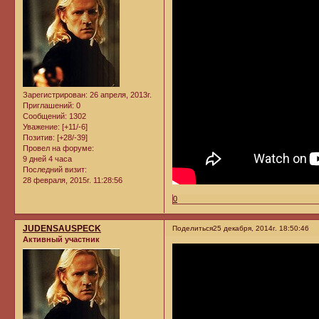
Зарегистрирован
: 26 апреля, 2013г.
Приглашений:
0
Сообщений:
1302
Уважение:
[+11/-6]
Позитив:
[+28/-39]
Провел на форуме:
9 дней 4 часа
Последний визит:
28 февраля, 2015г. 11:28:56
0
JUDENSAUSPECK
Поделиться
25 декабря, 2014г. 18:50:46
Активный участник