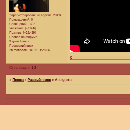
Зарегистрирован
: 26 апреля, 2013г.
Приглашений:
0
Сообщений:
1302
Уважение:
[+11/-6]
Позитив:
[+28/-39]
Провел на форуме:
9 дней 4 часа
Последний визит:
28 февраля, 2015г. 11:28:56
0
Страница:
«
1
2
»
Пешка
»
Разный юмор
»
Анекдоты