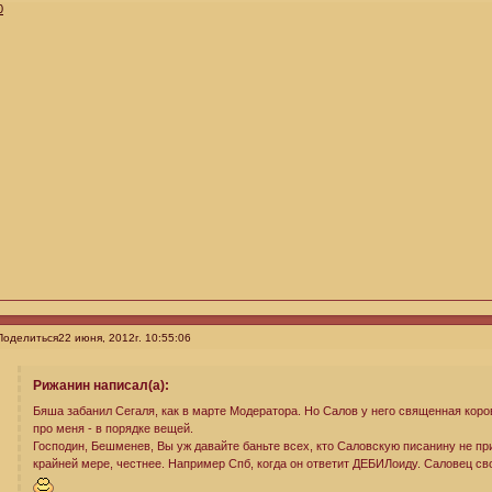
0
Поделиться
22 июня, 2012г. 10:55:06
Рижанин написал(а):
Бяша забанил Сегаля, как в марте Модератора. Но Салов у него священная коров
про меня - в порядке вещей.
Господин, Бешменев, Вы уж давайте баньте всех, кто Саловскую писанину не приз
крайней мере, честнее. Например Спб, когда он ответит ДЕБИЛоиду. Саловец с