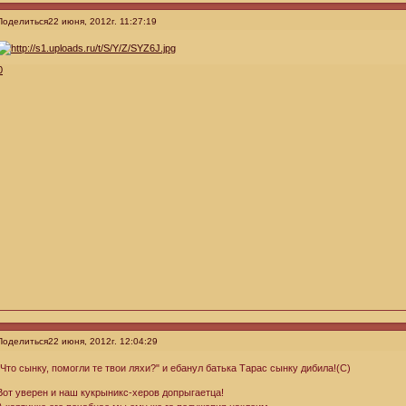
Поделиться
22 июня, 2012г. 11:27:19
0
Поделиться
22 июня, 2012г. 12:04:29
"Что сынку, помогли те твои ляхи?" и ебанул батька Тарас сынку дибила!(С)
Вот уверен и наш кукрыникс-херов допрыгаетца!