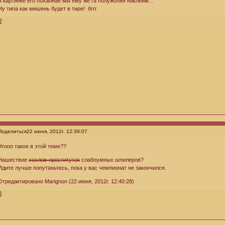
А картинке его похабнае мы ему же га полужопия наклеим...
Ну типа как мишень будет в тире! бггг
0
Поделиться
22 июня, 2012г. 12:39:07
Чтооо такое в этой теме??
Нашествие
хохлов-проституток
слабоумных шпилеров?
Идите лучше попутаньтесь, пока у вас чемпионат не закончился.
Отредактировано Marignon (22 июня, 2012г. 12:40:28)
0