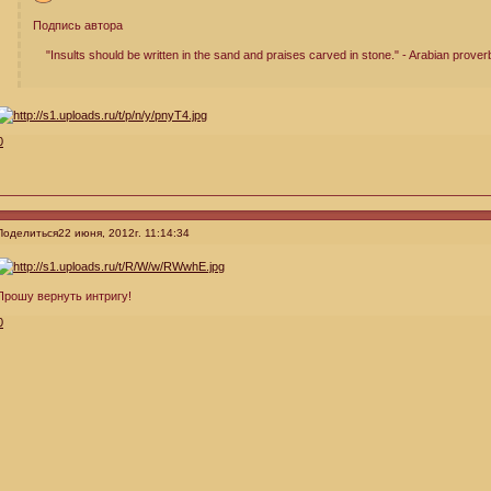
Подпись автора
"Insults should be written in the sand and praises carved in stone." - Arabian prover
0
Поделиться
22 июня, 2012г. 11:14:34
Прошу вернуть интригу!
0