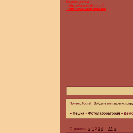
Помоги детям
_http://www.rusfond.ru/
_http://www.deti-mira.ru//
Привет, Гость!
Войдите
или
зарегистрир
»
Пешка
»
Фотолаборатория
»
Демо
Страница:
«
1
2
3
4
…
33
»