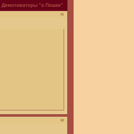
Демотиваторы "о Пешке"
31
32