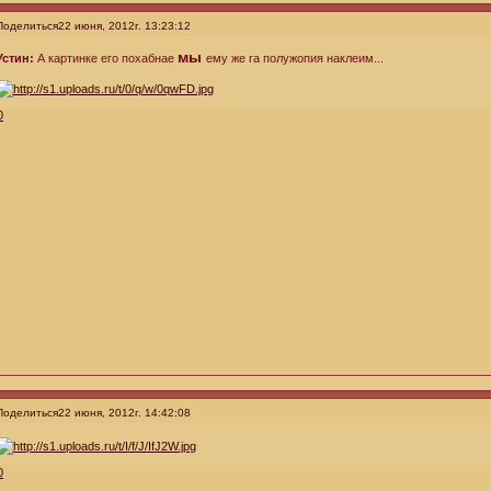
Поделиться
22 июня, 2012г. 13:23:12
мы
Устин:
А картинке его похабнае
ему же га полужопия наклеим...
0
Поделиться
22 июня, 2012г. 14:42:08
0