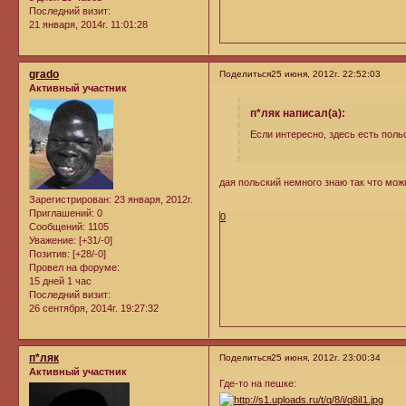
Последний визит:
21 января, 2014г. 11:01:28
grado
Поделиться
25 июня, 2012г. 22:52:03
Активный участник
п*ляк написал(а):
Если интересно, здесь есть пол
дая польский немного знаю так что мож
Зарегистрирован
: 23 января, 2012г.
Приглашений:
0
0
Сообщений:
1105
Уважение:
[+31/-0]
Позитив:
[+28/-0]
Провел на форуме:
15 дней 1 час
Последний визит:
26 сентября, 2014г. 19:27:32
п*ляк
Поделиться
25 июня, 2012г. 23:00:34
Активный участник
Где-то на пешке: