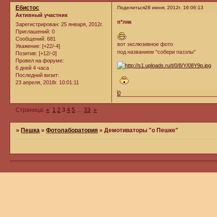
Ебистос
Поделиться
28 июня, 2012г. 16:06:13
Активный участник
п*ляк
Зарегистрирован
: 25 января, 2012г.
Приглашений:
0
Сообщений:
681
вот экслюзивное фото
Уважение:
[+22/-4]
под названием "собери паззлы"
Позитив:
[+12/-0]
Провел на форуме:
6 дней 4 часа
Последний визит:
23 апреля, 2018г. 10:01:11
0
Страница:
«
1
2
3
4
5
…
33
»
»
Пешка
»
Фотолаборатория
»
Демотиваторы "о Пешке"