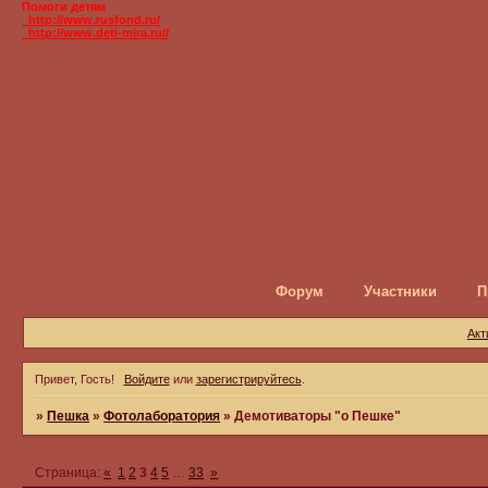
Помоги детям
_http://www.rusfond.ru/
_http://www.deti-mira.ru//
Форум
Участники
П
Акт
Привет, Гость!
Войдите
или
зарегистрируйтесь
.
»
Пешка
»
Фотолаборатория
»
Демотиваторы "о Пешке"
Страница:
«
1
2
3
4
5
…
33
»