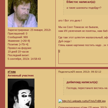
Ебистос написал(а):
а такие шахматы подойдут?
ато ! Вот это дело !
Мы на Сент-Томасах не бывали,
Зарегистрирован
: 23 января, 2012г.
нам ИХ увлечения не понятны, нам баб-
Приглашений:
0
Сообщений:
969
Где там этот шляхтич малахольный, аф
Уважение:
[+26/-8]
Дуй сюда !
Позитив:
[+75/-4]
Глянь какие картинке постить надо ..эх 
Провел на форуме:
0
19 дней 19 часов
Последний визит:
5 сентября, 2013г. 14:58:43
п*ляк
Поделиться
25 июня, 2012г. 09:32:12
Активный участник
дебилоид написал(а):
Господа, перестаньте вестись на
Отредактировано п*ляк (25 июня, 2012г. 