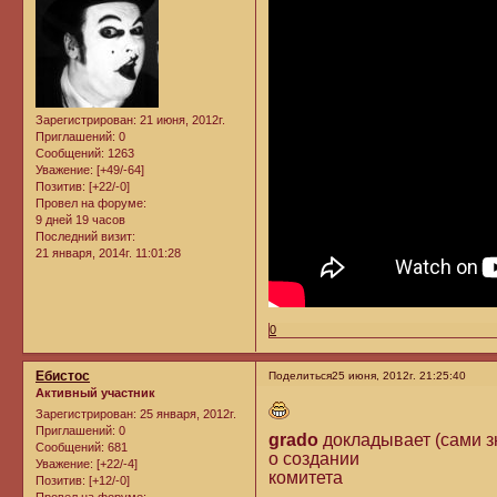
Зарегистрирован
: 21 июня, 2012г.
Приглашений:
0
Сообщений:
1263
Уважение:
[+49/-64]
Позитив:
[+22/-0]
Провел на форуме:
9 дней 19 часов
Последний визит:
21 января, 2014г. 11:01:28
0
Ебистос
Поделиться
25 июня, 2012г. 21:25:40
Активный участник
Зарегистрирован
: 25 января, 2012г.
Приглашений:
0
grado
докладывает (сами з
Сообщений:
681
о создании
Уважение:
[+22/-4]
комитета
Позитив:
[+12/-0]