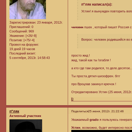
п*ляк написал(а):
Устин! я вынужден повторить воп
Зарегистрирован
: 23 января, 2012г.
Приглашений:
0
человек
пшек , который пишет Россия с
Сообщений:
969
Уважение:
[+26/-8]
Вопрос: человек родившийся во 
Позитив:
[+75/-4]
Провел на форуме:
19 дней 19 часов
Последний визит:
просто жид !
5 сентября, 2013г. 14:58:43
жид, такой как ты !огабля !
а кто где там родился, то дело десятое
Ты проста дятил-шизофрен. бггг
про Вроцлав закинул крючок !
Отредактировано Устин (25 июня, 2012г.
0
п*ляк
Поделиться
25 июня, 2012г. 21:22:46
Активный участник
Уважаемый
grado
я пользуюсь генерат
Устин
, возможно, будет интересно пос