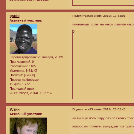
grado
Поделиться
25 июня, 2012г. 19:44:01
Активный участник
почтенный поляк, на каком сайте/в как
0
Зарегистрирован
: 23 января, 2012г.
Приглашений:
0
Сообщений:
1105
Уважение:
[+31/-0]
Позитив:
[+28/-0]
Провел на форуме:
15 дней 1 час
Последний визит:
26 сентября, 2014г. 19:27:32
Устин
Поделиться
25 июня, 2012г. 20:02:45
Активный участник
ну ты еще лбом пару раз об стенку трес
вопрос он ,гляньте, вынужден повторить