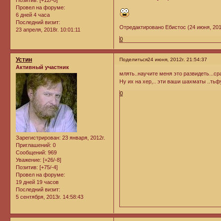
Позитив:
[+12/-0]
Провел на форуме:
6 дней 4 часа
Последний визит:
Отредактировано Ебистос (24 июня, 2012
23 апреля, 2018г. 10:01:11
0
Устин
Поделиться
24 июня, 2012г. 21:54:37
Активный участник
млять..научите меня это развидеть...ср
Ну их на хер,.. эти ваши шахматы ..тьфу
0
Зарегистрирован
: 23 января, 2012г.
Приглашений:
0
Сообщений:
969
Уважение:
[+26/-8]
Позитив:
[+75/-4]
Провел на форуме:
19 дней 19 часов
Последний визит:
5 сентября, 2013г. 14:58:43