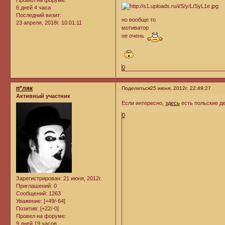
Провел на форуме:
6 дней 4 часа
Последний визит:
но вообще то
23 апреля, 2018г. 10:01:11
мотиватор
не очень
0
п*ляк
Поделиться
25 июня, 2012г. 22:49:27
Активный участник
Если интересно,
здесь
есть польские д
0
Зарегистрирован
: 21 июня, 2012г.
Приглашений:
0
Сообщений:
1263
Уважение:
[+49/-64]
Позитив:
[+22/-0]
Провел на форуме:
9 дней 19 часов