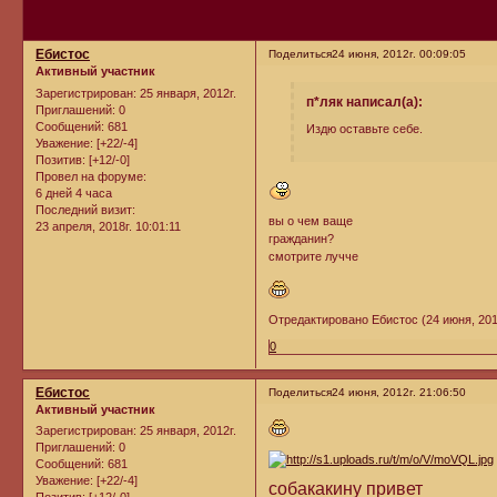
Ебистос
Поделиться
24 июня, 2012г. 00:09:05
Активный участник
Зарегистрирован
: 25 января, 2012г.
п*ляк написал(а):
Приглашений:
0
Сообщений:
681
Издю оставьте себе.
Уважение:
[+22/-4]
Позитив:
[+12/-0]
Провел на форуме:
6 дней 4 часа
Последний визит:
вы о чем ваще
23 апреля, 2018г. 10:01:11
гражданин?
смотрите лучче
Отредактировано Ебистос (24 июня, 2012
0
Ебистос
Поделиться
24 июня, 2012г. 21:06:50
Активный участник
Зарегистрирован
: 25 января, 2012г.
Приглашений:
0
Сообщений:
681
Уважение:
[+22/-4]
собакакину привет