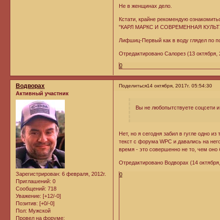
Не в женщинах дело.
Кстати, крайне рекомендую ознакомить
"КАРЛ МАРКС И СОВРЕМЕННАЯ КУЛЬТ
Лифшиц-Первый как в воду глядел по 
Отредактировано Салорез (13 октября, 2
0
Водворах
Поделиться
14 октября, 2017г. 05:54:30
Активный участник
Вы не любопытствуете соцсети и
Нет, но я сегодня забил в гугле одно 
текст с форума WPC и давались на него
время - это совершенно не то, чем оно 
Отредактировано Водворах (14 октября, 
Зарегистрирован
: 6 февраля, 2012г.
0
Приглашений:
0
Сообщений:
718
Уважение:
[+12/-0]
Позитив:
[+0/-0]
Пол:
Мужской
Провел на форуме: