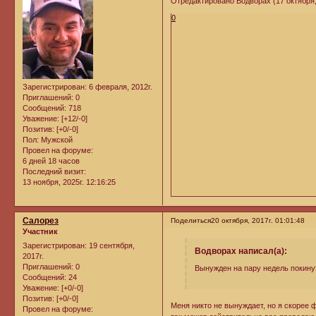
Отредактировано Водворах (17 октября, 
0
Зарегистрирован
: 6 февраля, 2012г.
Приглашений:
0
Сообщений:
718
Уважение:
[+12/-0]
Позитив:
[+0/-0]
Пол:
Мужской
Провел на форуме:
6 дней 18 часов
Последний визит:
13 ноября, 2025г. 12:16:25
Салорез
Поделиться
20 октября, 2017г. 01:01:48
Участник
Зарегистрирован
: 19 сентября,
Водворах написал(а):
2017г.
Приглашений:
0
Вынужден на пару недель покину
Сообщений:
24
Уважение:
[+0/-0]
Позитив:
[+0/-0]
Меня никто не вынуждает, но я скорее ф
Провел на форуме: