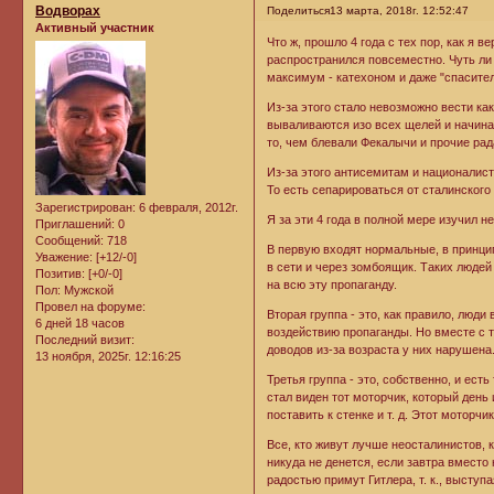
Водворах
Поделиться
13 марта, 2018г. 12:52:47
Активный участник
Что ж, прошло 4 года с тех пор, как я
распространился повсеместно. Чуть ли
максимум - катехоном и даже "спасител
Из-за этого стало невозможно вести ка
вываливаются изо всех щелей и начинаю
то, чем блевали Фекалычи и прочие рад
Из-за этого антисемитам и националиста
То есть сепарироваться от сталинского
Зарегистрирован
: 6 февраля, 2012г.
Я за эти 4 года в полной мере изучил н
Приглашений:
0
Сообщений:
718
В первую входят нормальные, в принцип
Уважение:
[+12/-0]
в сети и через зомбоящик. Таких людей
Позитив:
[+0/-0]
на всю эту пропаганду.
Пол:
Мужской
Провел на форуме:
Вторая группа - это, как правило, люд
6 дней 18 часов
воздействию пропаганды. Но вместе с т
Последний визит:
доводов из-за возраста у них нарушена
13 ноября, 2025г. 12:16:25
Третья группа - это, собственно, и ест
стал виден тот моторчик, который день
поставить к стенке и т. д. Этот моторчик
Все, кто живут лучше неосталинистов, к
никуда не денется, если завтра вместо
радостью примут Гитлера, т. к., высту