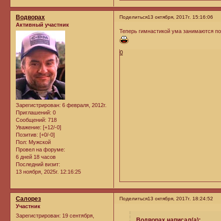
Водворах
Поделиться
13 октября, 2017г. 15:16:06
Активный участник
Теперь гимнастикой ума занимаются п
0
Зарегистрирован
: 6 февраля, 2012г.
Приглашений:
0
Сообщений:
718
Уважение:
[+12/-0]
Позитив:
[+0/-0]
Пол:
Мужской
Провел на форуме:
6 дней 18 часов
Последний визит:
13 ноября, 2025г. 12:16:25
Салорез
Поделиться
13 октября, 2017г. 18:24:52
Участник
Зарегистрирован
: 19 сентября,
Водворах написал(а):