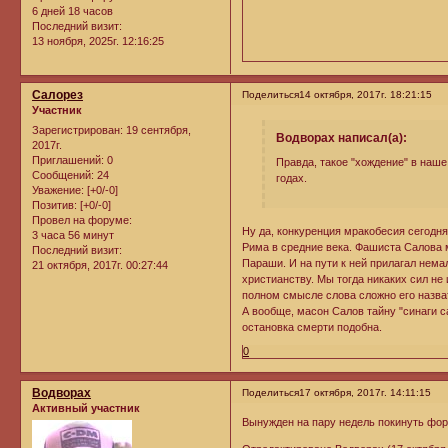
6 дней 18 часов
Последний визит:
13 ноября, 2025г. 12:16:25
Салорез
Поделиться
14 октября, 2017г. 18:21:15
Участник
Зарегистрирован
: 19 сентября,
Водворах написал(а):
2017г.
Приглашений:
0
Правда, такое "хождение" в наше
Сообщений:
24
годах.
Уважение:
[+0/-0]
Позитив:
[+0/-0]
Провел на форуме:
Ну да, конкуренция мракобесия сегодня
3 часа 56 минут
Рима в средние века. Фашиста Салова мы
Последний визит:
Параши. И на пути к ней прилагал нем
21 октября, 2017г. 00:27:44
христианству. Мы тогда никаких сил н
полном смысле слова сложно его назват
А вообще, масон Салов тайну "синаги са
остановка смерти подобна.
0
Водворах
Поделиться
17 октября, 2017г. 14:11:15
Активный участник
Вынужден на пару недель покинуть фор