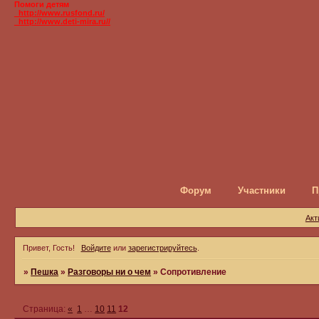
Помоги детям
_http://www.rusfond.ru/
_http://www.deti-mira.ru//
Форум
Участники
П
Акт
Привет, Гость!
Войдите
или
зарегистрируйтесь
.
»
Пешка
»
Разговоры ни о чем
»
Сопротивление
Страница:
«
1
…
10
11
12