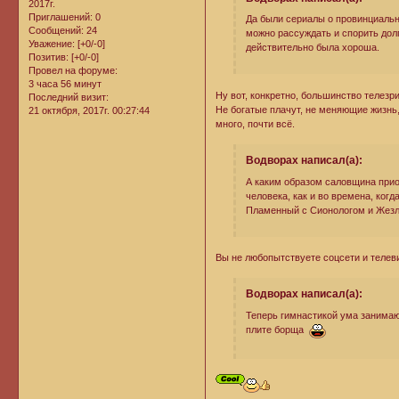
2017г.
Приглашений:
0
Да были сериалы о провинциальн
Сообщений:
24
можно рассуждать и спорить долг
Уважение:
[+0/-0]
действительно была хороша.
Позитив:
[+0/-0]
Провел на форуме:
3 часа 56 минут
Ну вот, конкретно, большинство телезр
Последний визит:
Не богатые плачут, не меняющие жизнь,
21 октября, 2017г. 00:27:44
много, почти всё.
Водворах написал(а):
А каким образом саловщина прио
человека, как и во времена, ког
Пламенный с Сионологом и Жезло
Вы не любопытствуете соцсети и телеви
Водворах написал(а):
Теперь гимнастикой ума занима
плите борща