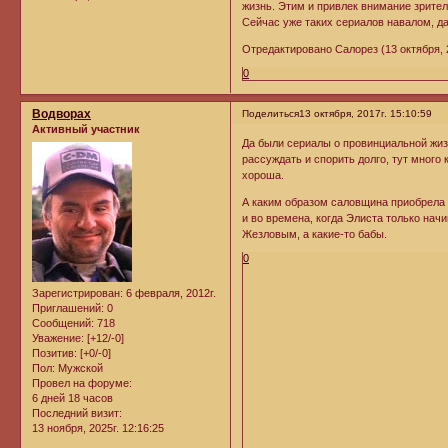
жизнь. Этим и привлек внимание зрителе
Сейчас уже таких сериалов навалом, д
Отредактировано Салорез (13 октября, 2
0
Водворах
Поделиться
13 октября, 2017г. 15:10:59
Активный участник
Да были сериалы о провинциальной жиз
рассуждать и спорить долго, тут много
хороша.
А каким образом саловщина приобрела 
и во времена, когда Элиста только нач
Жезловым, а какие-то бабы.
0
Зарегистрирован
: 6 февраля, 2012г.
Приглашений:
0
Сообщений:
718
Уважение:
[+12/-0]
Позитив:
[+0/-0]
Пол:
Мужской
Провел на форуме:
6 дней 18 часов
Последний визит:
13 ноября, 2025г. 12:16:25