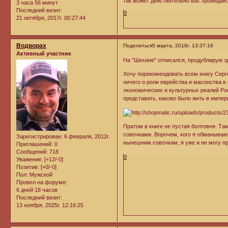
так может действительно вас проведаю
3 часа 56 минут
Последний визит:
0
21 октября, 2017г. 00:27:44
Водворах
Поделиться
5 марта, 2018г. 13:37:16
Активный участник
На "Шехине" отписался, продублирую з
Хочу порекомендовать всем книгу Серг
ничего о роли еврейства и масонства в
экономических и культурных реалий Ро
представить, каково было жить в импер
Притом в книге не пустая болтовня. Та
совочками. Впрочем, кого я обманываю
Зарегистрирован
: 6 февраля, 2012г.
нынешним совочкам, я уже и не могу 
Приглашений:
0
Сообщений:
718
0
Уважение:
[+12/-0]
Позитив:
[+0/-0]
Пол:
Мужской
Провел на форуме:
6 дней 18 часов
Последний визит:
13 ноября, 2025г. 12:16:25