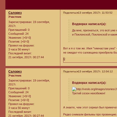
Салорез
Поделиться
13 октября, 2017г. 11:53:52
Участник
Зарегистрирован
: 19 сентября,
Водворах написал(а):
2017г.
Приглашений:
0
Да мне, признаться, это всё уж
Сообщений:
24
и Поклонской, Поклонской и каким
Уважение:
[+0/-0]
Позитив:
[+0/-0]
Провел на форуме:
Вот и я о том же. Имя "гимнастам ума" -
3 часа 56 минут
не ожидал что саловщина приобрела бо
Последний визит:
21 октября, 2017г. 00:27:44
0
Салорез
Поделиться
13 октября, 2017г. 12:04:12
Участник
Зарегистрирован
: 19 сентября,
Водворах написал(а):
2017г.
Приглашений:
0
Сообщений:
24
Третий сезон неизбежен!
Уважение:
[+0/-0]
Позитив:
[+0/-0]
Провел на форуме:
А знаете, чем этот сериал был примеча
3 часа 56 минут
Последний визит:
Редко снимали фильмы про провинцию.
21 октября, 2017г. 00:27:44