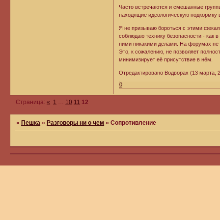
Часто встречаются и смешанные группы 
находящие идеологическую подкормку в
Я не призываю бороться с этими фекалы
соблюдаю технику безопасности - как в
ними никакими делами. На форумах не 
Это, к сожалению, не позволяет полнос
минимизирует её присутствие в нём.
Отредактировано Водворах (13 марта, 20
0
Страница:
«
1
…
10
11
12
»
Пешка
»
Разговоры ни о чем
»
Сопротивление