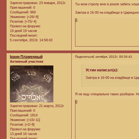
Зарегистрирован
: 23 января, 2012г.
Ты мож стрелу мне в реале забить хош
Приглашений:
0
Сообщений:
969
Завтра в 16-00 на кладбище в Царицыно
Уважение:
[+26/-8]
0
Позитив:
[+75/-4]
Провел на форуме:
19 дней 19 часов
Последний визит:
5 сентября, 2013г. 14:58:43
Iоанн Пламенный
Поделиться
1 октября, 2012г. 00:34:41
Активный участник
Устин написал(а):
Завтра в 16-00 на кладбище в Ца
Я не ищу специально таких разборок. Но
0
Зарегистрирован
: 21 марта, 2012г.
Приглашений:
0
Сообщений:
1814
Уважение:
[+15/-11]
Позитив:
[+2/-8]
Провел на форуме:
13 дней 16 часов
Последний визит: