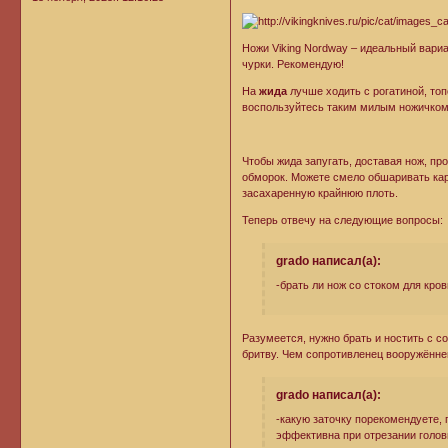
Ножи Viking Nordway – идеальный вари
чурки. Рекомендую!
На
жида
лучше ходить с рогатиной, то
воспользуйтесь таким милым ножичком
Чтобы жида запугать, доставая нож, про
обморок. Можете смело обшаривать карм
засахаренную крайнюю плоть.
Теперь отвечу на следующие вопросы:
grado написал(а):
-брать ли нож со стоком для кр
Разумеется, нужно брать и ностить с со
бритву. Чем сопротивленец вооружённе
grado написал(а):
-какую заточку порекомендуете,
эффективна при отрезании голов