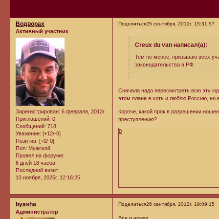
Водворах
Поделиться
25 сентября, 2012г. 15:31:57
Активный участник
Creux du van написал(а):
Тем не менее, призываю всех уч
законодательства в РФ.
Сначала надо пересмотреть всю эту юр
этом плане я хоть и люблю Россию, но 
Зарегистрирован
: 6 февраля, 2012г.
Короче, какой прок в разрешении ношен
Приглашений:
0
преступлению?
Сообщений:
718
0
Уважение:
[+12/-0]
Позитив:
[+0/-0]
Пол:
Мужской
Провел на форуме:
6 дней 18 часов
Последний визит:
13 ноября, 2025г. 12:16:25
byasha
Поделиться
26 сентября, 2012г. 19:09:15
Администратор
Все о ножах