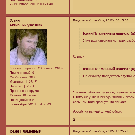
22 сентября, 2015г. 00:21:40
Устин
Поделиться
1 октября, 2012г. 08:15:33
Активный участник
Iоанн Пламенный написал(а)
Я не ищу специально таких разбо
Слился.
Зарегистрирован
: 23 января, 2012г.
Iоанн Пламенный написал(а)
Приглашений:
0
Но если где попадётесь случайно 
Сообщений:
969
Уважение:
[+26/-8]
Позитив:
[+75/-4]
Провел на форуме:
Я в гей-клубах не тусуюсь,случайно мы
19 дней 19 часов
К тому же у меня всегда, зимой и лето
Последний визит:
есть чем тебя треснуть по пейсам.
5 сентября, 2013г. 14:58:43
..............
бороду на всякий случай сбрил.
0
Iоанн Пламенный
Поделиться
1 октября, 2012г. 10:25:23