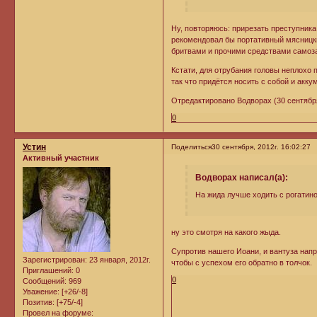
Ну, повторяюсь: прирезать преступник
рекомендовал бы портативный мясницки
бритвами и прочими средствами самоз
Кстати, для отрубания головы неплохо 
так что придётся носить с собой и акку
Отредактировано Водворах (30 сентября,
0
Устин
Поделиться
30 сентября, 2012г. 16:02:27
Активный участник
Водворах написал(а):
На жида лучше ходить с рогатин
ну это смотря на какого жыда.
Супротив нашего Иоани, и вантуза напр
Зарегистрирован
: 23 января, 2012г.
чтобы с успехом его обратно в толчок.
Приглашений:
0
0
Сообщений:
969
Уважение:
[+26/-8]
Позитив:
[+75/-4]
Провел на форуме: