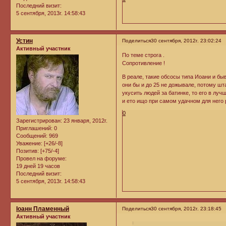
Последний визит:
5 сентября, 2013г. 14:58:43
Устин
Поделиться
30 сентября, 2012г. 23:02:24
Активный участник
По теме строга .
Сопротивление !
В реале, такие обсосы типа Иоани и бы
они бы и до 25 не дожывале, потому шта
укусить людей за батинке, то его в лу
и ето ищо при самом удачном для него 
0
Зарегистрирован
: 23 января, 2012г.
Приглашений:
0
Сообщений:
969
Уважение:
[+26/-8]
Позитив:
[+75/-4]
Провел на форуме:
19 дней 19 часов
Последний визит:
5 сентября, 2013г. 14:58:43
Iоанн Пламенный
Поделиться
30 сентября, 2012г. 23:18:45
Активный участник