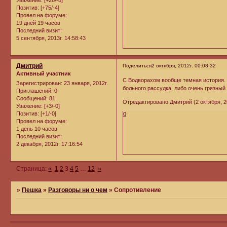
Уважение:
[+26/-8]
Позитив:
[+75/-4]
Провел на форуме:
19 дней 19 часов
Последний визит:
5 сентября, 2013г. 14:58:43
Дмитрий
Поделиться
2 октября, 2012г. 00:08:32
Активный участник
С Водворахом вообще темная история. К
Зарегистрирован
: 23 января, 2012г.
больного рассудка, либо очень грязный 
Приглашений:
0
Сообщений:
81
Отредактировано Дмитрий (2 октября, 20
Уважение:
[+3/-0]
Позитив:
[+1/-0]
0
Провел на форуме:
1 день 10 часов
Последний визит:
2 декабря, 2012г. 17:16:54
Страница:
«
1
2
3
4
5
…
12
»
»
Пешка
»
Разговоры ни о чем
»
Сопротивление