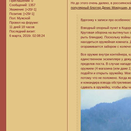
Приглашений:
0
Но до этого очень далеко, в россиянск
Сообщений:
1357
популярный блоггер Денис Мокрушин, в
Уважение:
[+20/-1]
Позитив:
[+29/-1]
Пол:
Мужской
Вдогонку к записи про особенно
Провел на форуме:
11 дней 18 часов
Взводный опорный пункт в Кодорс
Последний визит:
Круговая оборона на вытянутых 
6 марта, 2016г. 02:08:24
рыть блиндаж). Поскольку войны 
находиться оружейная комната. 
огораживается забором с колюче
Все оружие внутри контейнера, к
единственном экземпляре у дежу
пределов поста. В случае нападе
оружием (4 магазина (или даже 2,
подойти и открыть оружейку. Мо
потому что не положено. Когда же
и командира взвода обстреливаю
сдавать в оружейку, чтобы абы ч