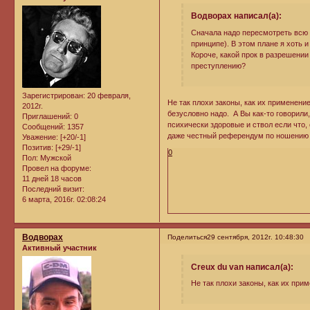
Водворах написал(а):
Сначала надо пересмотреть всю 
принципе). В этом плане я хоть 
Короче, какой прок в разрешени
преступлению?
Зарегистрирован
: 20 февраля,
Не так плохи законы, как их применение
2012г.
безусловно надо. А Вы как-то говорили
Приглашений:
0
психически здоровые и ствол если что, 
Сообщений:
1357
даже честный референдум по ношению
Уважение:
[+20/-1]
Позитив:
[+29/-1]
0
Пол:
Мужской
Провел на форуме:
11 дней 18 часов
Последний визит:
6 марта, 2016г. 02:08:24
Водворах
Поделиться
29 сентября, 2012г. 10:48:30
Активный участник
Creux du van написал(а):
Не так плохи законы, как их при