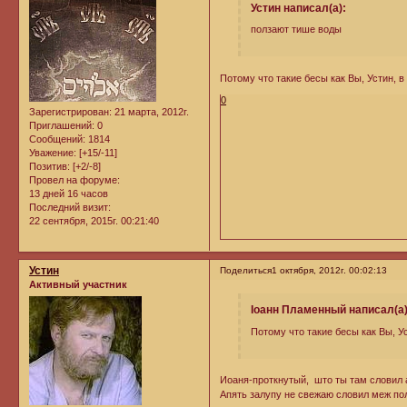
Устин написал(а):
ползают тише воды
Потому что такие бесы как Вы, Устин, 
0
Зарегистрирован
: 21 марта, 2012г.
Приглашений:
0
Сообщений:
1814
Уважение:
[+15/-11]
Позитив:
[+2/-8]
Провел на форуме:
13 дней 16 часов
Последний визит:
22 сентября, 2015г. 00:21:40
Устин
Поделиться
1 октября, 2012г. 00:02:13
Активный участник
Iоанн Пламенный написал(а)
Потому что такие бесы как Вы, У
Иоаня-проткнутый, што ты там словил 
Апять залупу не свежаю словил меж пол