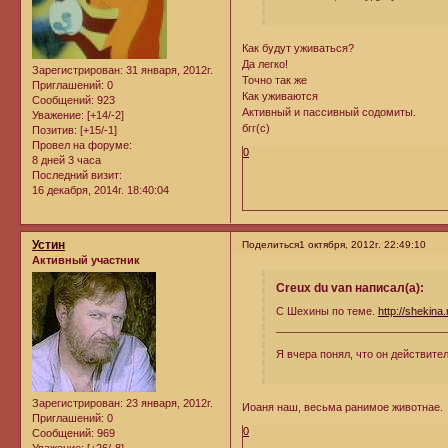
Как будут уживаться?
Да легко!
Зарегистрирован
: 31 января, 2012г.
Точно так же
Приглашений:
0
Как уживаются
Сообщений:
923
Активный и пассивный содомиты.
Уважение:
[+14/-2]
бгг(с)
Позитив:
[+15/-1]
Провел на форуме:
0
8 дней 3 часа
Последний визит:
16 декабря, 2014г. 18:40:04
Устин
Поделиться
1 октября, 2012г. 22:49:10
Активный участник
Creux du van написал(а):
С Шехины по теме.
http://shekin
____________________________
Я вчера понял, что он действите
Зарегистрирован
: 23 января, 2012г.
Иоаня наш, весьма ранимое животнае.
Приглашений:
0
0
Сообщений:
969