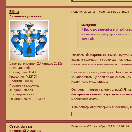
Elista
Поделиться
27 сентября, 2012г. 12:38:04
Активный участник
Marignon
К Василию (назовём его так) спе
госпитализация добровольной не 
больной...
Уважаемый
Мариньон
, Вы как будто 
окопы и колодцы на своем дачном учас
Зарегистрирован
: 23 января, 2012г.
(как у пейсатого комсомольца Пламенно
Приглашений:
0
Никакого пассива, мой друг. Пожалуйст
Сообщений:
1243
Уважение:
[+22/-7]
занавесочками у себя по синагогам (см
Позитив:
[+0/-0]
Хватит уже оккультизма.
Провел на форуме:
Они хотят построить коммунизм? Я им 
11 дней 0 часов
беспрепятственного доступа к осно
Последний визит:
25 июля, 2013г. 12:43:15
масонским ложам.
А по поводу «психиатрии» я, пожалуй,
0
Creux du van
Поделиться
28 сентября, 2012г. 11:09:16
Активный участник