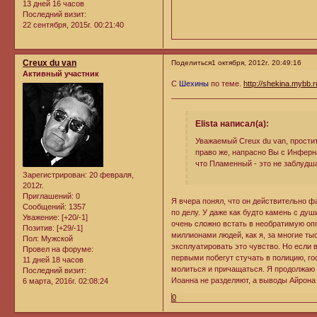
13 дней 16 часов
Последний визит:
22 сентября, 2015г. 00:21:40
Creux du van
Поделиться
1 октября, 2012г. 20:49:16
Активный участник
С
Шехины
по теме.
http://shekina.mybb.
__________________________________
Elista написал(а):
Уважаемый Creux du van, прости
право же, напрасно Вы с Инфер
что Пламенный - это не заблудша
Зарегистрирован
: 20 февраля,
2012г.
Приглашений:
0
Я вчера понял, что он действительно ф
Сообщений:
1357
по делу. У даже как будто камень с душ
Уважение:
[+20/-1]
очень сложно встать в необратимую оп
Позитив:
[+29/-1]
миллионами людей, как я, за многие ты
Пол:
Мужской
эксплуатировать это чувство. Но если 
Провел на форуме:
первыми побегут стучать в полицию, го
11 дней 18 часов
молиться и причащаться. Я продолжаю 
Последний визит:
Иоанна не разделяют, а выводы Айрона
6 марта, 2016г. 02:08:24
0