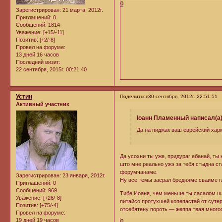
0
Зарегистрирован
: 21 марта, 2012г.
Приглашений:
0
Сообщений:
1814
Уважение:
[+15/-11]
Позитив:
[+2/-8]
Провел на форуме:
13 дней 16 часов
Последний визит:
22 сентября, 2015г. 00:21:40
Устин
Поделиться
30 сентября, 2012г. 22:51:51
Активный участник
Iоанн Пламенный написал(а)
Да на пиджак ваш еврейский харк
Да усохни ты уже, придураг ебанай, ты 
што мне реально ужэ за тебя стыдна с
форумчанаме.
Зарегистрирован
: 23 января, 2012г.
Ну все темы засрал бредняме сваиме 
Приглашений:
0
Сообщений:
969
Тибе Иоаня, чем меньше ты сасалом 
Уважение:
[+26/-8]
питайсо протухшей копепастай от сутер
Позитив:
[+75/-4]
отсебятену пороть — жеппа твая многос
Провел на форуме:
19 дней 19 часов
0