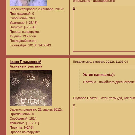
он реально - шизофрен.бггг
0
Зарегистрирован
: 23 января, 2012г.
Приглашений:
0
Сообщений:
969
Уважение:
[+26/-8]
Позитив:
[+75/-4]
Провел на форуме:
19 дней 19 часов
Последний визит:
5 сентября, 2013г. 14:58:43
Iоанн Пламенный
Поделиться
1 октября, 2012г. 11:05:04
Активный участник
Устин написал(а):
Платона - покойнего древнегрече
Пидарас Платон - отец талмуда, как вы
0
Зарегистрирован
: 21 марта, 2012г.
Приглашений:
0
Сообщений:
1814
Уважение:
[+15/-11]
Позитив:
[+2/-8]
Провел на форуме: