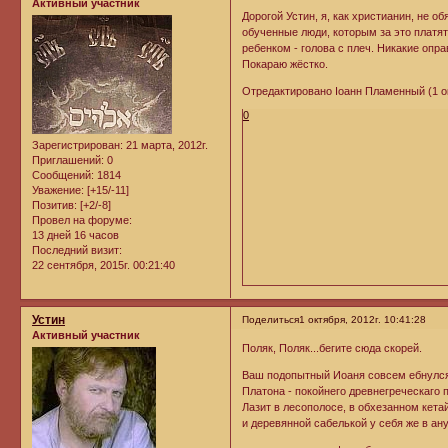
Активный участник
Дорогой Устин, я, как христианин, не 
обученные люди, которым за это платят
ребенком - голова с плеч. Никакие опр
Покараю жёстко.
Отредактировано Iоанн Пламенный (1 окт
0
Зарегистрирован
: 21 марта, 2012г.
Приглашений:
0
Сообщений:
1814
Уважение:
[+15/-11]
Позитив:
[+2/-8]
Провел на форуме:
13 дней 16 часов
Последний визит:
22 сентября, 2015г. 00:21:40
Устин
Поделиться
1 октября, 2012г. 10:41:28
Активный участник
Поляк, Поляк...бегите сюда скорей.
Ваш подопытный Иоаня совсем ебнулс
Платона - покойнего древнегреческаго 
Лазит в лесополосе, в обхезанном кет
и деревянной сабелькой у себя же в ан