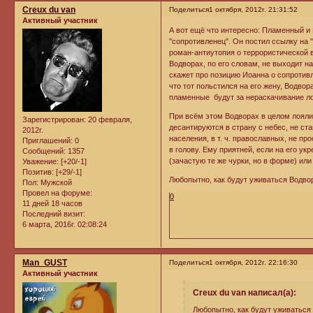
Creux du van
Поделиться
1 октября, 2012г. 21:31:52
Активный участник
А вот ещё что интересно: Пламенный и 
"сопротивленец". Он постил ссылку на 
роман-антиутопия о террористической 
Водворах, по его словам, не выходит на
скажет про позицию Иоанна о сопротивл
что тот польстился на его жену, Водво
пламенные будут за нераскачивание ло
При всём этом Водворах в целом лоялис
Зарегистрирован
: 20 февраля,
десантируются в страну с небес, не ст
2012г.
населения, в т. ч. православных, не пр
Приглашений:
0
в голову. Ему приятней, если на его у
Сообщений:
1357
(зачастую те же чурки, но в форме) или
Уважение:
[+20/-1]
Позитив:
[+29/-1]
Любопытно, как будут уживаться Водво
Пол:
Мужской
Провел на форуме:
0
11 дней 18 часов
Последний визит:
6 марта, 2016г. 02:08:24
Man_GUST
Поделиться
1 октября, 2012г. 22:16:30
Активный участник
Creux du van написал(а):
Любопытно, как будут уживаться