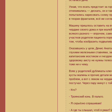
осталась дача.
Узнав, что ехать предстоит за г
отнекивались — дескать, он и так 
попытались нарисовать схему пр
в теории фракталов, всё же согл
Машину пришлось оставить на въ
чердаке своего дома и при малей
всякого разного — впрочем, сам
участков родители пациента пор
том, чтобы изобразить подвыпи
Оказавшись у цели, Денис Анато
глухими железными ставнями, за
капитанским мостиком и гнездом 
здоровому аисту не нужны телес
тоже ни к чему.
Взяв у родителей дубликаты клю
кусты малины и прочие детали ме
проблем, а вот с люком на черда
постучал. Через пару минут с то
- Кто?
- Троянский конь. В пальто.
- Я серьёзно спрашиваю!
- А где ты слышал, чтоб я ржал?