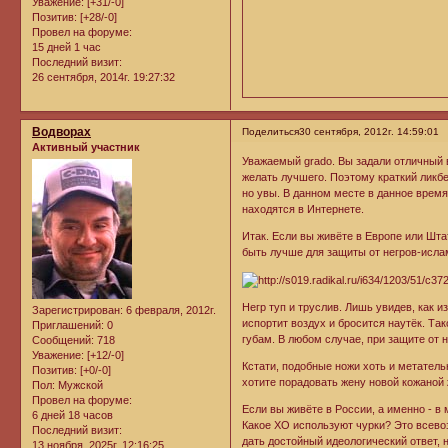
Уважение:
[+31/-0]
Позитив:
[+28/-0]
Провел на форуме:
15 дней 1 час
Последний визит:
26 сентября, 2014г. 19:27:32
Водворах
Поделиться
30 сентября, 2012г. 14:59:01
Активный участник
Уважаемый grado. Вы задали отличный 
желать лучшего. Поэтому краткий ликбе
но увы. В данном месте в данное врем
находятся в Интернете.
Итак. Если вы живёте в Европе или Шта
быть лучше для защиты от негров-ислам
Негр туп и труслив. Лишь увидев, как 
Зарегистрирован
: 6 февраля, 2012г.
испортит воздух и бросится наутёк. Та
Приглашений:
0
губам. В любом случае, при защите от н
Сообщений:
718
Уважение:
[+12/-0]
Кстати, подобные ножи хоть и метатель
Позитив:
[+0/-0]
хотите порадовать жену новой кожаной 
Пол:
Мужской
Провел на форуме:
Если вы живёте в России, а именно - в
6 дней 18 часов
Какое ХО используют чурки? Это всевоз
Последний визит:
дать достойный идеологический ответ,
13 ноября, 2025г. 12:16:25