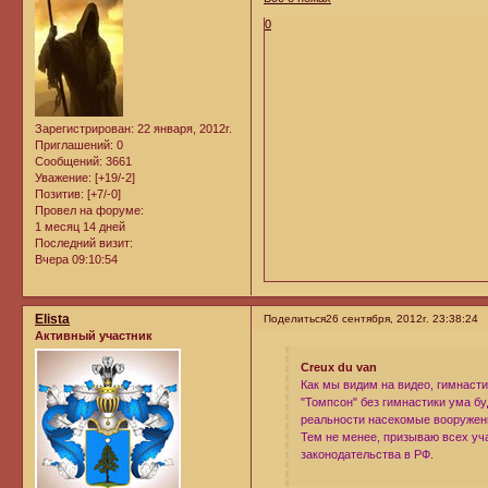
0
Зарегистрирован
: 22 января, 2012г.
Приглашений:
0
Сообщений:
3661
Уважение:
[+19/-2]
Позитив:
[+7/-0]
Провел на форуме:
1 месяц 14 дней
Последний визит:
Вчера 09:10:54
Elista
Поделиться
26 сентября, 2012г. 23:38:24
Активный участник
Creux du van
Как мы видим на видео, гимнасти
"Томпсон" без гимнастики ума бу
реальности насекомые вооружены
Тем не менее, призываю всех уч
законодательства в РФ.