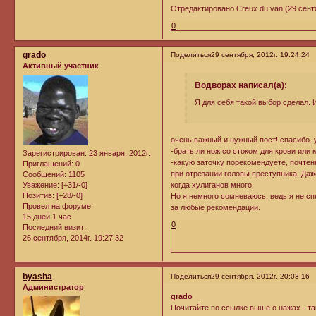
Отредактировано Creux du van (29 сентя
0
grado
Поделиться
29 сентября, 2012г. 19:24:24
Активный участник
Водворах написал(а):
Я для себя такой выбор сделал. 
очень важный и нужный пост! спасибо. 
-брать ли нож со стоком для крови или
Зарегистрирован
: 23 января, 2012г.
-какую заточку порекомендуете, почте
Приглашений:
0
при отрезании головы преступника. Да
Сообщений:
1105
Уважение:
[+31/-0]
когда хулиганов много.
Позитив:
[+28/-0]
Но я немного сомневаюсь, ведь я не сп
Провел на форуме:
за любые рекомендации.
15 дней 1 час
0
Последний визит:
26 сентября, 2014г. 19:27:32
byasha
Поделиться
29 сентября, 2012г. 20:03:16
Администратор
grado
Почитайте по ссылке выше о нажах - там