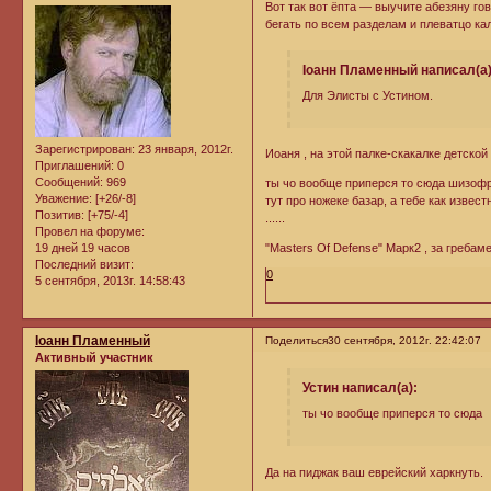
Вот так вот ёпта — выучите абезяну гов
бегать по всем разделам и плеватцо ка
Iоанн Пламенный написал(а)
Для Элисты с Устином.
Зарегистрирован
: 23 января, 2012г.
Иоаня , на этой палке-скакалке детской
Приглашений:
0
Сообщений:
969
ты чо вообще приперся то сюда шизоф
Уважение:
[+26/-8]
тут про ножеке базар, а тебе как извест
Позитив:
[+75/-4]
......
Провел на форуме:
19 дней 19 часов
"Masters Of Defense" Марк2 , за гребаме
Последний визит:
0
5 сентября, 2013г. 14:58:43
Iоанн Пламенный
Поделиться
30 сентября, 2012г. 22:42:07
Активный участник
Устин написал(а):
ты чо вообще приперся то сюда
Да на пиджак ваш еврейский харкнуть.