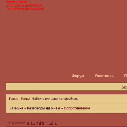
Помоги детям
_http://www.rusfond.ru/
_http://www.deti-mira.ru//
Форум
Участники
П
Акт
Привет, Гость!
Войдите
или
зарегистрируйтесь
.
»
Пешка
»
Разговоры ни о чем
»
Сопротивление
Страница:
«
1
2
3
4
5
…
12
»