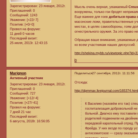
Зарегистрирован
: 23 января, 2012г.
Мысль очень верная, уважаемый
Creux
Приглашений:
0
вооружены, только гои бродят неприкая
Сообщений:
1243
Еще важнее для гоев
добиться права 
Уважение:
[+22/-7]
масонские ложи, правительственные учр
Позитив:
[+0/-0]
местах, в целях самообороны, гоям дол
Провел на форуме:
огнестрельного оружия. За это право н
11 дней 0 часов
Последний визит:
Обращаю ваше внимание, уважаемые д
25 июля, 2013г. 12:43:15
ко всем участникам наших дискуссий.
http://shekina.mybb.ru/viewtopic.php?id=3
0
Marignon
Поделиться
27 сентября, 2012г. 11:11:56
Активный участник
Отсюда:
Зарегистрирован
: 23 января, 2012г.
Приглашений:
0
http://dpmmax.livejournal.com/165374.htm
Сообщений:
727
Уважение:
[+12/-4]
Позитив:
[+27/-41]
К Василию (назовём его так) спе
Провел на форуме:
госпитализация добровольной не 
7 дней 21 час
больной. Диагноз ему поставили
Последний визит:
родителей подменили на двойнико
6 августа, 2018г. 16:56:05
передовой карательный отряд. Пр
Фрейда. У них везде по городу 
антисемитское — сразу оказывае