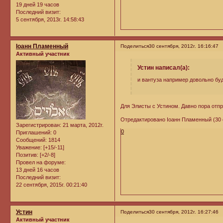
19 дней 19 часов
Последний визит:
5 сентября, 2013г. 14:58:43
Iоанн Пламенный
Поделиться
30 сентября, 2012г. 16:16:47
Активный участник
Устин написал(а):
и вантуза например довольно бу
Для Элисты с Устином. Давно пора отпр
Отредактировано Iоанн Пламенный (30 с
Зарегистрирован
: 21 марта, 2012г.
0
Приглашений:
0
Сообщений:
1814
Уважение:
[+15/-11]
Позитив:
[+2/-8]
Провел на форуме:
13 дней 16 часов
Последний визит:
22 сентября, 2015г. 00:21:40
Устин
Поделиться
30 сентября, 2012г. 16:27:46
Активный участник