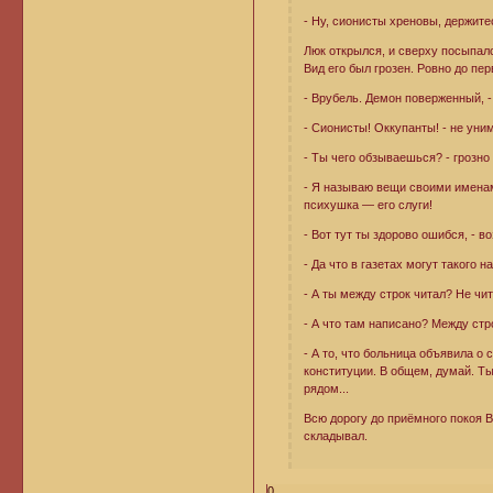
- Ну, сионисты хреновы, держите
Люк открылся, и сверху посыпал
Вид его был грозен. Ровно до пе
- Врубель. Демон поверженный, 
- Сионисты! Оккупанты! - не уни
- Ты чего обзываешься? - грозно
- Я называю вещи своими именами
психушка — его слуги!
- Вот тут ты здорово ошибся, - в
- Да что в газетах могут такого н
- А ты между строк читал? Не чи
- А что там написано? Между стр
- А то, что больница объявила о
конституции. В общем, думай. Ты
рядом...
Всю дорогу до приёмного покоя В
складывал.
0