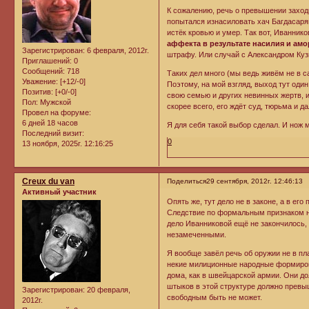
К сожалению, речь о превышении заходи
попытался изнасиловать хач Багдасаря
истёк кровью и умер. Так вот, Иваннико
аффекта в результате насилия и ам
Зарегистрирован
: 6 февраля, 2012г.
штрафу. Или случай с Александром Куз
Приглашений:
0
Сообщений:
718
Таких дел много (мы ведь живём не в с
Уважение:
[+12/-0]
Поэтому, на мой взгляд, выход тут оди
Позитив:
[+0/-0]
свою семью и других невинных жертв, и
Пол:
Мужской
скорее всего, его ждёт суд, тюрьма и да
Провел на форуме:
6 дней 18 часов
Я для себя такой выбор сделал. И нож 
Последний визит:
0
13 ноября, 2025г. 12:16:25
Creux du van
Поделиться
29 сентября, 2012г. 12:46:13
Активный участник
Опять же, тут дело не в законе, а в е
Следствие по формальным признаком на
дело Иванниковой ещё не закончилось,
незамеченными.
Я вообще завёл речь об оружии не в п
некие милиционные народные формиров
дома, как в швейцарской армии. Они д
штыков в этой структуре должно превыш
Зарегистрирован
: 20 февраля,
свободным быть не может.
2012г.