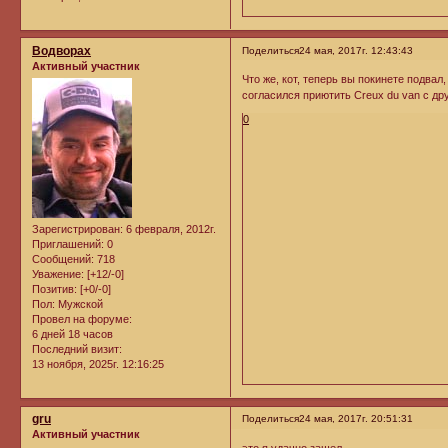
Водворах
Поделиться
24 мая, 2017г. 12:43:43
Активный участник
Что же, кот, теперь вы покинете подвал,
согласился приютить Creux du van с др
0
Зарегистрирован
: 6 февраля, 2012г.
Приглашений:
0
Сообщений:
718
Уважение:
[+12/-0]
Позитив:
[+0/-0]
Пол:
Мужской
Провел на форуме:
6 дней 18 часов
Последний визит:
13 ноября, 2025г. 12:16:25
gru
Поделиться
24 мая, 2017г. 20:51:31
Активный участник
это я удачно зашел