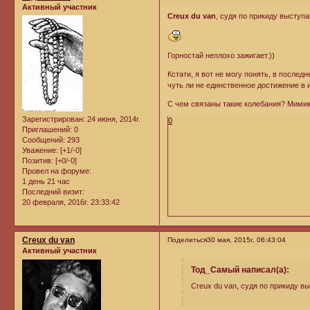
Активный участник
Creux du van
, судя по прикиду выступ
Горностай неплохо зажигает.))
Кстати, я вот не могу понять, в последн
чуть ли не единственное достижение в и
С чем связаны такие колебания? Мимик
Зарегистрирован
: 24 июня, 2014г.
0
Приглашений:
0
Сообщений:
293
Уважение:
[+1/-0]
Позитив:
[+0/-0]
Провел на форуме:
1 день 21 час
Последний визит:
20 февраля, 2016г. 23:33:42
Creux du van
Поделиться
30 мая, 2015г. 06:43:04
Активный участник
Тод_Самый написал(а):
Creux du van, судя по прикиду в