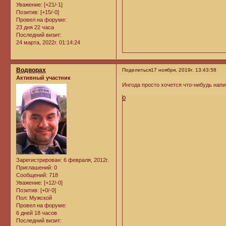
Уважение:
[+21/-1]
Позитив:
[+15/-0]
Провел на форуме:
23 дня 22 часа
Последний визит:
24 марта, 2022г. 01:14:24
Водворах
Поделиться
17 ноября, 2019г. 13:43:58
Активный участник
Ингода просто хочется что-нибудь напи
0
Зарегистрирован
: 6 февраля, 2012г.
Приглашений:
0
Сообщений:
718
Уважение:
[+12/-0]
Позитив:
[+0/-0]
Пол:
Мужской
Провел на форуме:
6 дней 18 часов
Последний визит: