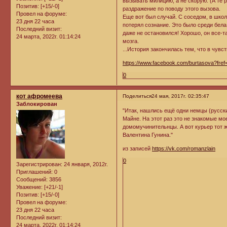
вызывать милицию, а не скорую. (А те 
Позитив:
[+15/-0]
раздражение по поводу этого вызова.
Провел на форуме:
Еще вот был случай. С соседом, в школ
23 дня 22 часа
потерял сознание. Это было среди бела 
Последний визит:
даже не остановился! Хорошо, он все-т
24 марта, 2022г. 01:14:24
мозга.
...История закончилась тем, что в чувст
https://www.facebook.com/burtasova?fref
0
кот афромеева
Поделиться
24 мая, 2017г. 02:35:47
Заблокирован
"Итак, нашлись ещё одни немцы (русски
Майне. На этот раз это не знакомые м
домомучинительнцы. А вот курьер тот 
Валентина Гунина."
из записей
https://vk.com/romanzlain
0
Зарегистрирован
: 24 января, 2012г.
Приглашений:
0
Сообщений:
3856
Уважение:
[+21/-1]
Позитив:
[+15/-0]
Провел на форуме:
23 дня 22 часа
Последний визит:
24 марта, 2022г. 01:14:24