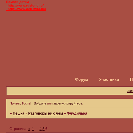
Помоги детям
_http://www.rusfond.ru/
_http://www.deti-mira.ru//
Форум
Участники
П
Акт
Привет, Гость!
Войдите
или
зарегистрируйтесь
.
»
Пешка
»
Разговоры ни о чем
»
Флудильня
Страница:
«
1
…
4
5
6