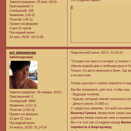
Зарегистрирован
: 25 мая, 2013г.
Приглашений:
0
0
Сообщений:
109
Уважение:
[+0/-0]
Позитив:
[+6/-1]
Провел на форуме:
3 дня 12 часов
Последний визит:
31 мая, 2023г. 16:13:30
кот афромеева
Поделиться
10 июня, 2017г. 12:10:10
Заблокирован
"Сегодня (не просто сегодня, а только 
обрели родной дом и любящие руки в Ге
Только что дети приехали в Бонн. Где и
и не мечтали.
Теперь рассказ о самом перелёте и под
Как Вы понимаете, для того, чтобы на
Зарегистрирован
: 24 января, 2012г.
- Будущие хозяева
Приглашений:
0
- Курьер, который отвезёт кошачьего р
Сообщений:
3856
- Деньги (около 10 000 р.)
Уважение:
[+21/-1]
С гордостью заявляю, что мой постоян
Позитив:
[+15/-0]
Валечка Гунина
. Кроме всех своих ша
Провел на форуме:
удовольствием помогает мне в перевоз
23 дня 22 часа
Вот и в этот раз (3 недели назад)
Валент
Последний визит:
перевести в Бюргерланд
.
24 марта, 2022г. 01:14:24