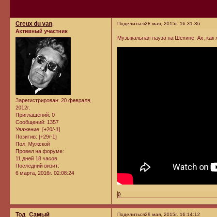
Creux du van
Поделиться
28 мая, 2015г. 16:31:36
Активный участник
Музыкальная пауза на Шехине. Ах, как жг
Зарегистрирован
: 20 февраля,
2012г.
Приглашений:
0
Сообщений:
1357
Уважение:
[+20/-1]
Позитив:
[+29/-1]
Пол:
Мужской
Провел на форуме:
11 дней 18 часов
Последний визит:
6 марта, 2016г. 02:08:24
0
Тод_Самый
Поделиться
29 мая, 2015г. 16:14:12