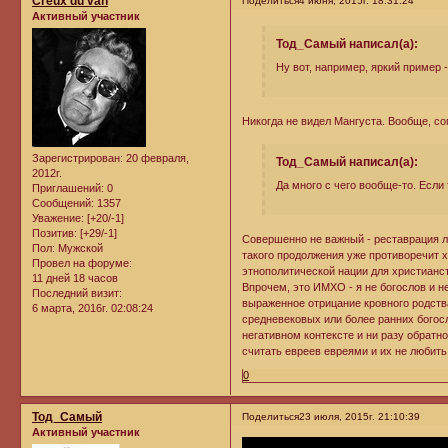
Creux du van
Поделиться
4 июня, 2015г. 18:31:24
Активный участник
Тод_Самый написал(а):
Ну вот, например, яркий пример -
Никогда не видел Мангуста. Вообще, с
Зарегистрирован
: 20 февраля,
Тод_Самый написал(а):
2012г.
Да много с чего вообще-то. Если 
Приглашений:
0
Сообщений:
1357
Уважение:
[+20/-1]
Позитив:
[+29/-1]
Совершенно не важный - реставрация ли
Пол:
Мужской
такого продолжения уже противоречит х
Провел на форуме:
этнополитической нации для христианст
11 дней 18 часов
Впрочем, это ИМХО - я не богослов и н
Последний визит:
выраженное отрицание кровного родств
6 марта, 2016г. 02:08:24
средневековых или более ранних богосл
негативном контексте и ни разу обратн
считать евреев евреями и их не любить 
0
Тод_Самый
Поделиться
23 июля, 2015г. 21:10:39
Активный участник