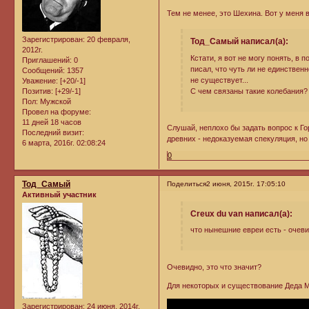
Тем не менее, это Шехина. Вот у меня в
Зарегистрирован
: 20 февраля,
Тод_Самый написал(а):
2012г.
Кстати, я вот не могу понять, в 
Приглашений:
0
писал, что чуть ли не единствен
Сообщений:
1357
не существует...
Уважение:
[+20/-1]
Позитив:
[+29/-1]
С чем связаны такие колебания?
Пол:
Мужской
Провел на форуме:
11 дней 18 часов
Слушай, неплохо бы задать вопрос к Го
Последний визит:
древних - недоказуемая спекуляция, но 
6 марта, 2016г. 02:08:24
0
Тод_Самый
Поделиться
2 июня, 2015г. 17:05:10
Активный участник
Creux du van написал(а):
что нынешние евреи есть - очев
Очевидно, это что значит?
Для некоторых и существование Деда 
Зарегистрирован
: 24 июня, 2014г.