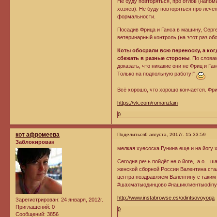
Не буду повторяться, про отлов (напоми
хозяев). Не буду повторяться про лече
формальности.
Посадив Фрица и Ганса в машину, Серг
ветеринарный контроль (на этот раз об
Коты обосрали всю переноску, а ког
сбежать в разные стороны
. По слова
доказать, что никакие они не Фриц и Га
Только на подпольную работу!"
Всё хорошо, что хорошо кончается. Фри
https://vk.com/romanzlain
0
кот афромеева
Поделиться
6 августа, 2017г. 15:33:59
Заблокирован
мелкая хуесоска Гунина еще и на йогу х
Сегодня речь пойдёт не о йоге, а о....
женской сборной России Валентина ста
центра поздравляем Валентину с таким
#шахматыодинцово #нашиклиентыodinyo
http://www.instabrowse.es/odintsovoyoga
Зарегистрирован
: 24 января, 2012г.
Приглашений:
0
0
Сообщений:
3856