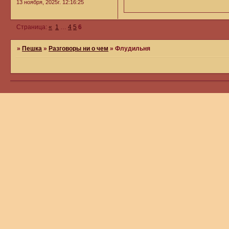
13 ноября, 2025г. 12:16:25
Страница:
«
1
…
4
5
6
»
Пешка
»
Разговоры ни о чем
»
Флудильня