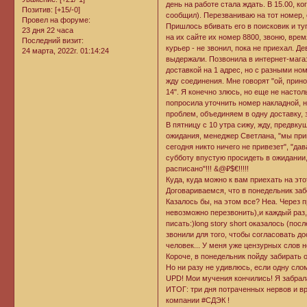
день на работе стала ждать. В 15.00, ко
Позитив:
[+15/-0]
сообщил). Перезваниваю на тот номер, 
Провел на форуме:
Пришлось вбивать его в поисковик и туп
23 дня 22 часа
на их сайте их номер 8800, звоню, врем
Последний визит:
курьер - не звонил, пока не приехал. Де
24 марта, 2022г. 01:14:24
выдержали. Позвонила в интернет-магаз
доставкой на 1 адрес, но с разными но
жду соединения. Мне говорят "ой, прино
14". Я конечно злюсь, но еще не настол
попросила уточнить номер накладной, на
проблем, объединяем в одну доставку, з
В пятницу с 10 утра сижу, жду, предвку
ожидания, менеджер Светлана, "мы прин
сегодня никто ничего не привезет", "да
субботу впустую просидеть в ожидании, 
расписано"!!! &@₽$€!!!!!
Куда, куда можно к вам приехать на э
Договариваемся, что в понедельник забе
Казалось бы, на этом все? Неа. Через 
невозможно перезвонить),и каждый раз,
писать:)long story short оказалось (по
звонили для того, чтобы согласовать д
человек... У меня уже цензурных слов н
Короче, в понедельник пойду забирать
Но ни разу не удивлюсь, если одну слом
UPD! Мои мучения кончились! Я забрала
ИТОГ: три дня потраченных нервов и вр
компании #СДЭК !