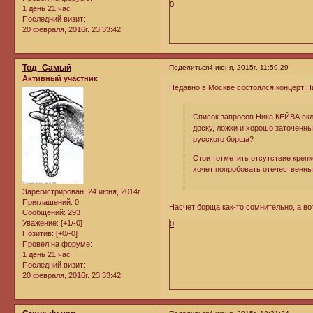
0
1 день 21 час
Последний визит:
20 февраля, 2016г. 23:33:42
Тод_Самый
Поделиться
4 июня, 2015г. 11:59:29
Активный участник
Недавно в Москве состоялся концерт Ни
Список запросов Ника КЕЙВА вклю
доску, ложки и хорошо заточенны
русского борща?
Стоит отметить отсутствие крепк
хочет попробовать отечественный
Зарегистрирован
: 24 июня, 2014г.
Приглашений:
0
Насчет борща как-то сомнительно, а вот
Сообщений:
293
Уважение:
[+1/-0]
0
Позитив:
[+0/-0]
Провел на форуме:
1 день 21 час
Последний визит:
20 февраля, 2016г. 23:33:42