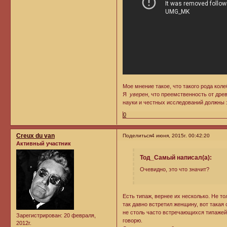
Мое мнение такое, что такого рода кол
Я
уверен
, что преемственность от дре
науки и честных исследований должны 
0
Creux du van
Поделиться
4 июня, 2015г. 00:42:20
Активный участник
Тод_Самый написал(а):
Очевидно, это что значит?
Есть типаж, вернее их несколько. Не то
так давно встретил женщину, вот такая 
не столь часто встречающихся типажей.
Зарегистрирован
: 20 февраля,
говорю.
2012г.