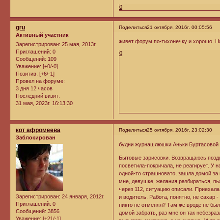
0
gru
Поделиться
21 октября, 2016г. 00:05:56
Активный участник
живет форум по-тихонечку и хорошо. На
Зарегистрирован
: 25 мая, 2013г.
Приглашений:
0
0
Сообщений:
109
Уважение:
[+0/-0]
Позитив:
[+6/-1]
Провел на форуме:
3 дня 12 часов
Последний визит:
31 мая, 2023г. 16:13:30
кот афромеева
Поделиться
25 октября, 2016г. 23:02:30
Заблокирован
будни журнашлюшки Аньки Буртасовой
Бытовые зарисовки. Возвращаюсь поздно
посветила-покричала, не реагирует. У н
одной-то страшновато, зашла домой за п
мне, девушке, желания разбираться, пь
через 112, ситуацию описали. Приехала,
Зарегистрирован
: 24 января, 2012г.
и водитель. Работа, понятно, не сахар
Приглашений:
0
никто не отменял? Там же вроде не был
Сообщений:
3856
домой забрать, раз мне он так небезраз
Уважение:
[+21/-1]