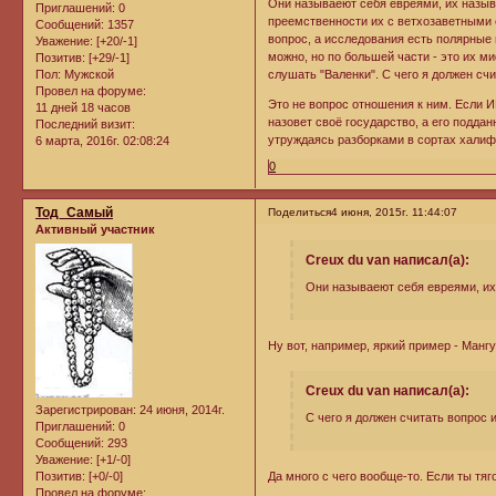
Они называеют себя евреями, их называ
Приглашений:
0
преемственности их с ветхозаветными 
Сообщений:
1357
вопрос, а исследования есть полярные
Уважение:
[+20/-1]
можно, но по большей части - это их м
Позитив:
[+29/-1]
Пол:
Мужской
слушать "Валенки". С чего я должен сч
Провел на форуме:
Это не вопрос отношения к ним. Если 
11 дней 18 часов
назовет своё государство, а его поддан
Последний визит:
утруждаясь разборками в сортах халиф
6 марта, 2016г. 02:08:24
0
Тод_Самый
Поделиться
4 июня, 2015г. 11:44:07
Активный участник
Creux du van написал(а):
Они называеют себя евреями, их 
Ну вот, например, яркий пример - Мангу
Creux du van написал(а):
Зарегистрирован
: 24 июня, 2014г.
С чего я должен считать вопрос
Приглашений:
0
Сообщений:
293
Уважение:
[+1/-0]
Позитив:
[+0/-0]
Да много с чего вообще-то. Если ты тяг
Провел на форуме: