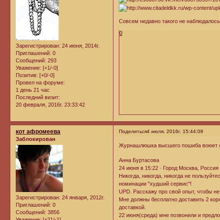
Совсем недавно такого не наблюдалось.
0
Зарегистрирован
: 24 июня, 2014г.
Приглашений:
0
Сообщений:
293
Уважение:
[+1/-0]
Позитив:
[+0/-0]
Провел на форуме:
1 день 21 час
Последний визит:
20 февраля, 2016г. 23:33:42
кот афромеева
Поделиться
4 июля, 2016г. 15:44:08
Заблокирован
Журнашлюшка высшего пошиба воюет 
Анна Буртасова
24 июня в 15:22 · Город Москва, Россия 
Никогда, никогда, никогда не пользуйте
номинации "худший сервис"!
UPD. Расскажу про свой опыт, чтобы не
Зарегистрирован
: 24 января, 2012г.
Мне должны бесплатно доставить 2 коро
Приглашений:
0
доставкой.
Сообщений:
3856
22 июня(среда) мне позвонили и предло
Уважение:
[+21/-1]