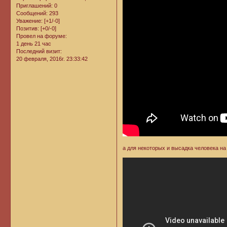
Приглашений:
0
Сообщений:
293
Уважение:
[+1/-0]
Позитив:
[+0/-0]
Провел на форуме:
1 день 21 час
Последний визит:
20 февраля, 2016г. 23:33:42
а для некоторых и высадка человека на