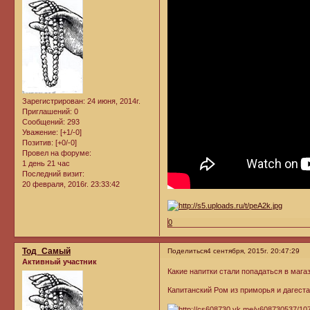
Зарегистрирован
: 24 июня, 2014г.
Приглашений:
0
Сообщений:
293
Уважение:
[+1/-0]
Позитив:
[+0/-0]
Провел на форуме:
1 день 21 час
Последний визит:
20 февраля, 2016г. 23:33:42
0
Тод_Самый
Поделиться
4 сентября, 2015г. 20:47:29
Активный участник
Какие напитки стали попадаться в магаз
Капитанский Ром из приморья и дагест