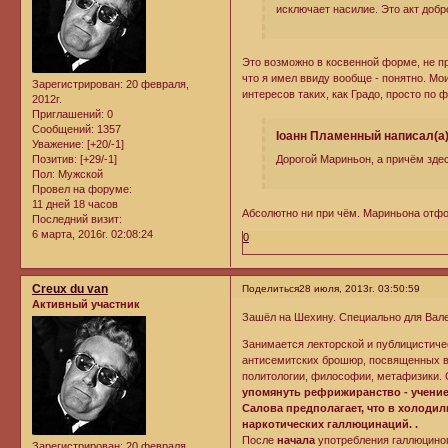
исключает насилие. Это акт доб
Это возможно в косвенной форме, не пря
что я имел ввиду вообще - понятно. М
Зарегистрирован
: 20 февраля,
интересов таких, как Градо, просто по 
2012г.
Приглашений:
0
Сообщений:
1357
Iоанн Пламенный написал(а)
Уважение:
[+20/-1]
Позитив:
[+29/-1]
Дорогой Мариньон, а причём зде
Пол:
Мужской
Провел на форуме:
11 дней 18 часов
Абсолютно ни при чём. Мариньона отфо
Последний визит:
6 марта, 2016г. 02:08:24
0
Creux du van
Поделиться
28 июля, 2013г. 03:50:59
Активный участник
Зашёл на Шехину. Специально для Вал
Занимается лекторской и публицистич
антисемитских брошюр, посвященных во
политологии, философии, метафизики.
упомянуть рефрижиранство - учение
Салова предполагает, что в холоди
наркотических галлюцинаций. .
После
начала
употребления галлюциног
Зарегистрирован
: 20 февраля,