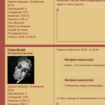
объяснить, как Вы себя позиционируете
Зарегистрирован
: 20 февраля,
одних и нельзя других.
2012г.
Приглашений:
0
0
Сообщений:
1357
Уважение:
[+20/-1]
Позитив:
[+29/-1]
Пол:
Мужской
Провел на форуме:
11 дней 18 часов
Последний визит:
6 марта, 2016г. 02:08:24
Creux du van
Поделиться
29 июля, 2013г. 12:18:44
Активный участник
Marignon написал(а):
Каюсь, что я несколько переоце
Marignon написал(а):
А Крюшины правки в википедии -
Зарегистрирован
: 20 февраля,
2012г.
Приглашений:
0
Сообщений:
1357
А я Вас никогда не переоценивал и не 
Уважение:
[+20/-1]
0
Позитив:
[+29/-1]