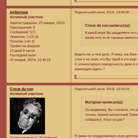
дебилоид
Поделиться
29 июля, 2013г. 23:04:00
Активный участник
Зарегистрирован
: 23 января, 2012г.
Creux du van написал(а):
Приглашений:
0
Сообщений:
572
В какой мере Вы разделяете его 
Уважение:
[+22/-6]
каким нет( если таковые имеются
Позитив:
[+8/-2]
Провел на форуме:
13 дней 8 часов
Видите ли, в чем дело. Я живу, как Вам
Последний визит:
этом я не знаю, кто Вы такой и кто ещ
20 января, 2023г. 10:49:16
А элементарную порядочность даже в о
википедии гадить ?
0
Creux du van
Поделиться
29 июля, 2013г. 23:04:55
Активный участник
Marignon написал(а):
По-видимому, Вы считаете, что гр
точнее, вашей сектантской "Damse
собирался. N'est-ce pas?
Я никак не координировал свою деятель
Зарегистрирован
: 20 февраля,