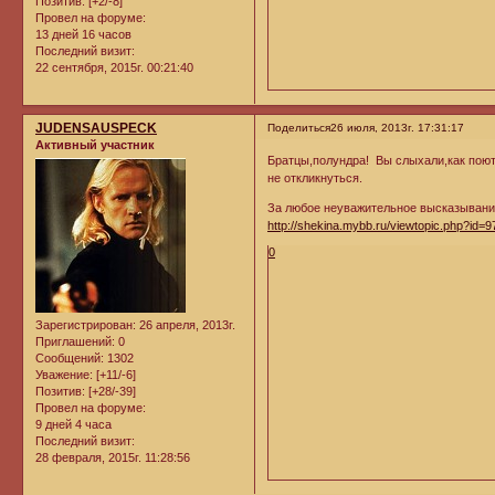
Позитив:
[+2/-8]
Провел на форуме:
13 дней 16 часов
Последний визит:
22 сентября, 2015г. 00:21:40
JUDENSAUSPECK
Поделиться
26 июля, 2013г. 17:31:17
Активный участник
Братцы,полундра! Вы слыхали,как поют
не откликнуться.
За любое неуважительное высказывание
http://shekina.mybb.ru/viewtopic.php?id=
0
Зарегистрирован
: 26 апреля, 2013г.
Приглашений:
0
Сообщений:
1302
Уважение:
[+11/-6]
Позитив:
[+28/-39]
Провел на форуме:
9 дней 4 часа
Последний визит:
28 февраля, 2015г. 11:28:56