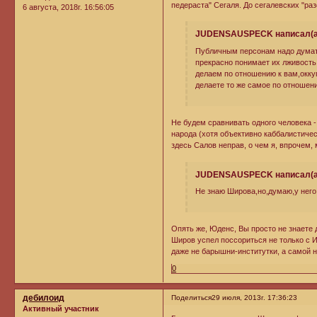
педераста" Сегаля. До сегалевских "ра
6 августа, 2018г. 16:56:05
JUDENSAUSPECK написал(а
Публичным персонам надо думат
прекрасно понимает их лживость
делаем по отношению к вам,окку
делаете то же самое по отношен
Не будем сравнивать одного человека - 
народа (хотя объективно каббалистичес
здесь Салов неправ, о чем я, впрочем,
JUDENSAUSPECK написал(а
Не знаю Широва,но,думаю,у него 
Опять же, Юденс, Вы просто не знаете 
Широв успел поссориться не только с И
даже не барышни-институтки, а самой 
0
дебилоид
Поделиться
29 июля, 2013г. 17:36:23
Активный участник