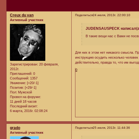
Creux du van
Поделиться
24 июля, 2013г. 22:00:10
Активный участник
JUDENSAUSPECK написал(а
В такие вещи нас с Вами не посвя
Для них в этом нет никакого смысла. 
инструкцию осудить несколько человек -
действительно, правда то, что им выго
Зарегистрирован
: 20 февраля,
2012г.
0
Приглашений:
0
Сообщений:
1357
Уважение:
[+20/-1]
Позитив:
[+29/-1]
Пол:
Мужской
Провел на форуме:
11 дней 18 часов
Последний визит:
6 марта, 2016г. 02:08:24
grado
Поделиться
25 июля, 2013г. 11:44:36
Активный участник