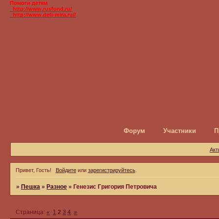
Помоги детям
_http://www.rusfond.ru/
_http://www.deti-mira.ru//
Форум
Участники
П
Акт
Привет, Гость!
Войдите
или
зарегистрируйтесь
.
»
Пешка
»
Разное
»
Генезис Григория Петровича
Страница:
«
1
2
3
4
»