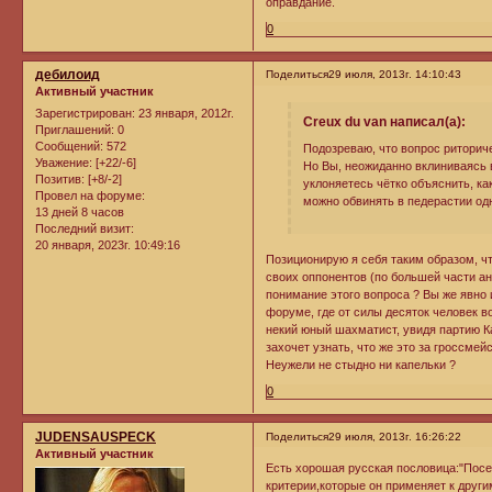
оправдание.
0
дебилоид
Поделиться
29 июля, 2013г. 14:10:43
Активный участник
Зарегистрирован
: 23 января, 2012г.
Creux du van написал(а):
Приглашений:
0
Сообщений:
572
Подозреваю, что вопрос риторич
Уважение:
[+22/-6]
Но Вы, неожиданно вклиниваясь 
Позитив:
[+8/-2]
уклоняетесь чётко объяснить, ка
Провел на форуме:
можно обвинять в педерастии одн
13 дней 8 часов
Последний визит:
20 января, 2023г. 10:49:16
Позиционирую я себя таким образом, чт
своих оппонентов (по большей части ан
понимание этого вопроса ? Вы же явно
форуме, где от силы десяток человек во
некий юный шахматист, увидя партию К
захочет узнать, что же это за гроссме
Неужели не стыдно ни капельки ?
0
JUDENSAUSPECK
Поделиться
29 июля, 2013г. 16:26:22
Активный участник
Есть хорошая русская пословица:"Посе
критерии,которые он применяет к друг