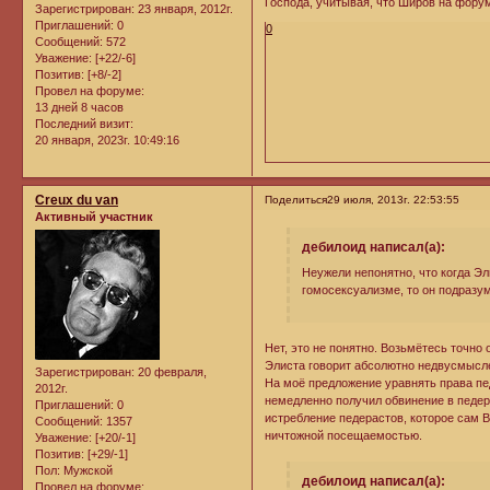
Господа, учитывая, что Широв на форум
Зарегистрирован
: 23 января, 2012г.
Приглашений:
0
0
Сообщений:
572
Уважение:
[+22/-6]
Позитив:
[+8/-2]
Провел на форуме:
13 дней 8 часов
Последний визит:
20 января, 2023г. 10:49:16
Creux du van
Поделиться
29 июля, 2013г. 22:53:55
Активный участник
дебилоид написал(а):
Неужели непонятно, что когда Э
гомосексуализме, то он подразум
Нет, это не понятно. Возьмётесь точно
Элиста говорит абсолютно недвусмысл
Зарегистрирован
: 20 февраля,
На моё предложение уравнять права пед
2012г.
немедленно получил обвинение в педера
Приглашений:
0
истребление педерастов, которое сам 
Сообщений:
1357
ничтожной посещаемостью.
Уважение:
[+20/-1]
Позитив:
[+29/-1]
Пол:
Мужской
дебилоид написал(а):
Провел на форуме: