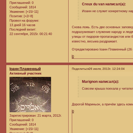
Приглашений:
0
Creux du van написал(а):
Сообщений:
1814
Иоанн не служит конкретному на
Уважение:
[+15/-11]
Позитив:
[+2/-8]
Провел на форуме:
13 дней 16 часов
Снова ложь. Есть две основных заповед
Последний визит:
подразумевает служение народу и людя
22 сентября, 2015г. 00:21:40
улицы от пидоров-пропагандистов или б
известно, весьма раздражает.
Отредактировано Iоанн Пламенный (26 и
0
Iоанн Пламенный
Поделиться
26 июля, 2013г. 12:24:04
Активный участник
Marignon написал(а):
Совсем крыша поехала у читател
Дорогой Мариньон, а причём здесь ком
0
Зарегистрирован
: 21 марта, 2012г.
Приглашений:
0
Сообщений:
1814
Уважение:
[+15/-11]