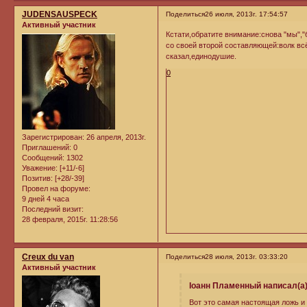
JUDENSAUSPECK
Поделиться
26 июля, 2013г. 17:54:57
Активный участник
Кстати,обратите внимание:снова "мы","
со своей второй составляющей:волк всё-т
сказал,единодушие.
0
Зарегистрирован
: 26 апреля, 2013г.
Приглашений:
0
Сообщений:
1302
Уважение:
[+11/-6]
Позитив:
[+28/-39]
Провел на форуме:
9 дней 4 часа
Последний визит:
28 февраля, 2015г. 11:28:56
Creux du van
Поделиться
28 июля, 2013г. 03:33:20
Активный участник
Iоанн Пламенный написал(а)
Вот это самая настоящая ложь и