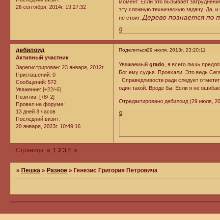
момент. Если это вызывает затруднени
26 сентября, 2014г. 19:27:32
эту сложную техническую задачу. Да, и
Дерево познается по п
не стоит.
0
дебилоид
Поделиться
29 июля, 2013г. 23:20:11
Активный участник
Уважаемый
grado
, я всего лишь предл
Зарегистрирован
: 23 января, 2012г.
Бог ему судья. Проехали. Это ведь Сега
Приглашений:
0
Справедливости ради следует отметить
Сообщений:
572
один такой. Вроде бы. Если я не ошиба
Уважение:
[+22/-6]
Позитив:
[+8/-2]
Отредактировано дебилоид (29 июля, 201
Провел на форуме:
13 дней 8 часов
0
Последний визит:
20 января, 2023г. 10:49:16
Страница:
«
1
2
3
4
»
»
Пешка
»
Разное
»
Генезис Григория Петровича