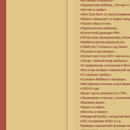
Мухоморы и каббала»
«Лурианская каббала, «Зохар» и
«Хитлер и грибы»,
«Sine Qua Non» (о происхождени
«Евреи и фашизм» (о видео-лекци
«Проект Манхэттен»,
«Практическая каббала»,
«Египетский крокодил РФ»,
«Об истоках баалшемизма («бол
«Каббала против реальности»,
«Убийство Сталина в год Змеи»,
«Пушкин и мухоморы»,
«Египетская поза ХЕН: «молитва 
«Зохар: главный миф каббалы»,
«О правильном отношении к Вет
«Кто и как изобрел «еврейский н
«О хороших грибах»,
«Саломон Маймон и матрица»,
«Метафизика поганок и мухомор
«1993-й год»,
«Культ трупа антихриста в РФ»,
«Экуменизм и генезис сталинско
«Еремина вера»,
«Евреи и совки»,
«Масоны и евреи»,
«Мордехай Бубер, хасидский мис
«Об эзотеризме КОБ» и т.д.
Примеры шахматной публицисти