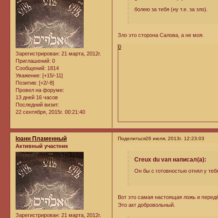
болею за тебя (ну т.е. за зло).
Зло это сторона Салова, а не моя.
0
Зарегистрирован
: 21 марта, 2012г.
Приглашений:
0
Сообщений:
1814
Уважение:
[+15/-11]
Позитив:
[+2/-8]
Провел на форуме:
13 дней 16 часов
Последний визит:
22 сентября, 2015г. 00:21:40
Iоанн Пламенный
Поделиться
26 июля, 2013г. 12:23:03
Активный участник
Creux du van написал(а):
Он бы с готовностью отнял у те
Вот это самая настоящая ложь и перед
Это акт добровольный.
Зарегистрирован
: 21 марта, 2012г.