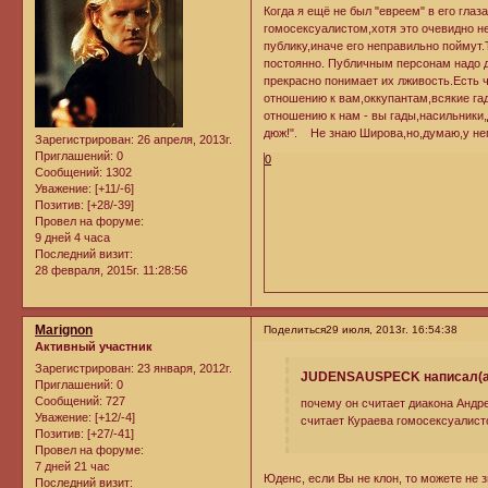
Когда я ещё не был "евреем" в его гла
гомосексуалистом,хотя это очевидно не
публику,иначе его неправильно поймут.
постоянно. Публичным персонам надо д
прекрасно понимает их лживость.Есть ч
отношению к вам,оккупантам,всякие га
отношению к нам - вы гады,насильники,
дюж!". Не знаю Широва,но,думаю,у него
Зарегистрирован
: 26 апреля, 2013г.
Приглашений:
0
0
Сообщений:
1302
Уважение:
[+11/-6]
Позитив:
[+28/-39]
Провел на форуме:
9 дней 4 часа
Последний визит:
28 февраля, 2015г. 11:28:56
Marignon
Поделиться
29 июля, 2013г. 16:54:38
Активный участник
Зарегистрирован
: 23 января, 2012г.
JUDENSAUSPECK написал(а
Приглашений:
0
Сообщений:
727
почему он считает диакона Андре
Уважение:
[+12/-4]
считает Кураева гомосексуалисто
Позитив:
[+27/-41]
Провел на форуме:
7 дней 21 час
Юденс, если Вы не клон, то можете не 
Последний визит: