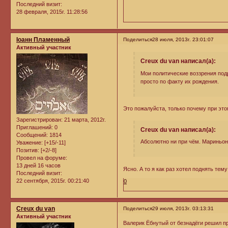
Последний визит:
28 февраля, 2015г. 11:28:56
Iоанн Пламенный
Поделиться
28 июля, 2013г. 23:01:07
Активный участник
Creux du van написал(а):
Мои политические воззрения подр
просто по факту их рождения.
Это пожалуйста, только почему при эт
Зарегистрирован
: 21 марта, 2012г.
Приглашений:
0
Creux du van написал(а):
Сообщений:
1814
Абсолютно ни при чём. Мариньон
Уважение:
[+15/-11]
Позитив:
[+2/-8]
Провел на форуме:
13 дней 16 часов
Ясно. А то я как раз хотел поднять тем
Последний визит:
22 сентября, 2015г. 00:21:40
0
Creux du van
Поделиться
29 июля, 2013г. 03:13:31
Активный участник
Валерик Ёбнутый от безнадёги решил пр