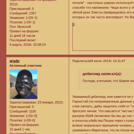
печали" - настолько широко используетс
2012г.
спасибо что напомнили. Чаще всего у не
Приглашений:
0
лёгкой руки Элисты превращались его 
Сообщений:
1357
которых он так часто апеллирует. Но Ва
Уважение:
[+20/-1]
Позитив:
[+29/-1]
0
Пол:
Мужской
Провел на форуме:
11 дней 18 часов
Последний визит:
6 марта, 2016г. 02:08:24
grado
Поделиться
29 июля, 2013г. 23:11:47
Активный участник
дебилоид написал(а):
Господа, учитывая, что Широв на
Уважаемый дебилоид, мне кажется не с
Горностай (по непроверенным данным е
Зарегистрирован
: 23 января, 2012г.
слов связать, дабы защитить себя от 
Приглашений:
0
брезгуют ничем. Что каксается "несчаст
Сообщений:
1105
Уважение:
[+31/-0]
разгром ИШФ (возможно бы мы до сих п
Позитив:
[+28/-0]
и попытка убийства Пешки через стука
Провел на форуме:
всяких моральных принципов человек, 
15 дней 1 час
уважаемого Маригнона, что он похож на
Последний визит: