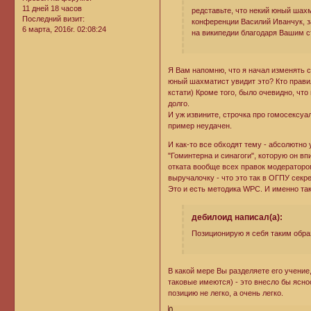
11 дней 18 часов
редставьте, что некий юный шахм
Последний визит:
конференции Василий Иванчук, за
6 марта, 2016г. 02:08:24
на википедии благодаря Вашим с
Я Вам напомню, что я начал изменять с
юный шахматист увидит это? Кто правил
кстати) Кроме того, было очевидно, что
долго.
И уж извините, строчка про гомосексуа
пример неудачен.
И как-то все обходят тему - абсолютн
"Гоминтерна и синагоги", которую он в
отката вообще всех правок модератором
выручалочку - что это так в ОГПУ секр
Это и есть методика WPC. И именно та
дебилоид написал(а):
Позиционирую я себя таким образ
В какой мере Вы разделяете его учение,
таковые имеются) - это внесло бы ясно
позицию не легко, а очень легко.
0