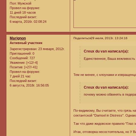
Пол:
Мужской
Провел на форуме:
11 дней 18 часов
Последний визит:
6 марта, 2016г. 02:08:24
Marignon
Поделиться
29 июля, 2013г. 13:24:16
Активный участник
Зарегистрирован
: 23 января, 2012г.
Creux du van написал(а):
Приглашений:
0
Сообщений:
727
Единственное, Ваша вежливость
Уважение:
[+12/-4]
Позитив:
[+27/-41]
Провел на форуме:
Тем не менее, с клоунами и извращенца
7 дней 21 час
Последний визит:
6 августа, 2018г. 16:56:05
Creux du van написал(а):
почему можно обвинять в педерас
По-видимому, Вы считаете, что грязь на
сектантской "Damsel in Distress". Одна
Так что даже жидовское правило "Глаз з
Итак, отговорка несостоятельна, но У