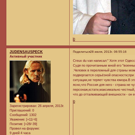
0
JUDENSAUSPECK
Поделиться
28 июля, 2013г. 06:55:16
Активный участник
Creux du van написал:" Хотя этот Одесск
Судя по прочитанным мной его "военны
.Человек в переломный для страны моме
подвергается серьёзной опасности;при
ситуации,не теряет чувства юмора.В э
ясно,что Россия для него - страна не ч
персонаж,кстати,максимально честный,в
что до отталкивающей внешности - он 
0
Зарегистрирован
: 26 апреля, 2013г.
Приглашений:
0
Сообщений:
1302
Уважение:
[+11/-6]
Позитив:
[+28/-39]
Провел на форуме:
9 дней 4 часа