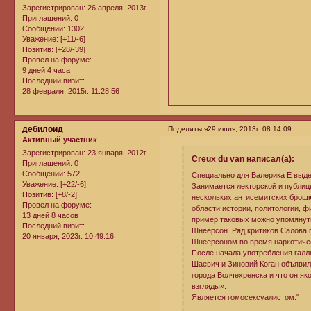
Зарегистрирован
: 26 апреля, 2013г.
Приглашений:
0
Сообщений:
1302
Уважение:
[+11/-6]
Позитив:
[+28/-39]
Провел на форуме:
9 дней 4 часа
Последний визит:
28 февраля, 2015г. 11:28:56
дебилоид
Поделиться
29 июля, 2013г. 08:14:09
Активный участник
Зарегистрирован
: 23 января, 2012г.
Creux du van написал(а):
Приглашений:
0
Сообщений:
572
Специально для Валерика Ё выд
Уважение:
[+22/-6]
Занимается лекторской и публи
Позитив:
[+8/-2]
нескольких антисемитских брошю
Провел на форуме:
области истории, политологии, 
13 дней 8 часов
пример таковых можно упомянуть
Последний визит:
Шнеерсон. Ряд критиков Салова 
20 января, 2023г. 10:49:16
Шнеерсоном во время наркотичес
После начала употребления галл
Шаевич и Зиновий Коган объявили
города Волчехренска и что он я
взгляды».
Является гомосексуалистом."