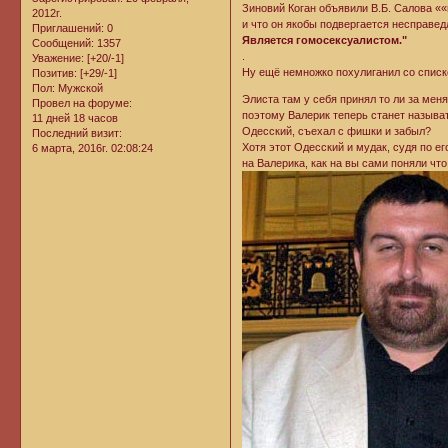
Зиновий Коган объявили В.Б. Салова ««
2012г.
и что он якобы подвергается несправе
Приглашений:
0
Является гомосексуалистом."
Сообщений:
1357
.
Уважение:
[+20/-1]
Ну ещё немножко похулиганил со списко
Позитив:
[+29/-1]
Пол:
Мужской
Элиста там у себя принял то ли за меня
Провел на форуме:
поэтому Валерик теперь станет называт
11 дней 18 часов
Одесский, съехал с фишки и забыл?
Последний визит:
Хотя этот Одесский и мудак, судя по ег
6 марта, 2016г. 02:08:24
на Валерика, как на вы сами поняли что