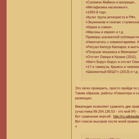
«Саломон Маймон и матрица»,
«Метафизика насекомых»,
«1993-й год»,
«Культ трупа антихриста в РФ»,
«Экуменизм и генезис сталинско
«Евреи и совки»,
«Масоны и евреи» и т.д.
Примеры шахматной публицисти
«Напечатать с комментариями. К
«Ритуал Киппур-Каппарос в матч
«Полушаг мошиаха и Мемориал Т
«Отсчет Омера в Казани (2011),
«Матч Борух-Борух и отсчет Оме
«17-е таммуза, Крымск и чемпион
«Шахматный БЕШТ» (2013) и т.д.
Это легко проверить, просто пройдя по
Таким образом, работы «Гоминтерн и си
размещал.
Википедия позволяет сравнить две прав
(участника 89.204.136.53 - это мой IP)-
Вот сравнение версий:
http://ru.wikip
Вот список высеров после моей правки
«