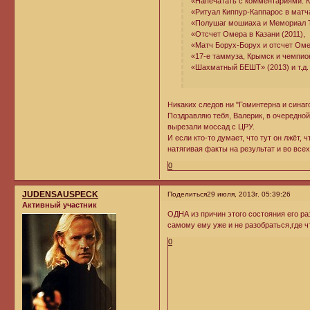
«Напечатать с комментариями. К
«Ритуал Киппур-Каппарос в матч
«Полушаг мошиаха и Мемориал Т
«Отсчет Омера в Казани (2011),
«Матч Борух-Борух и отсчет Оме
«17-е таммуза, Крымск и чемпион
«Шахматный БЕШТ» (2013) и т.д.
Никаких следов ни "Гоминтерна и синаго
Поздравляю тебя, Валерик, в очередно
вырезали моссад с ЦРУ.
И если кто-то думает, что тут он лжёт, 
натягивая факты на результат и во все
0
JUDENSAUSPECK
Поделиться
29 июля, 2013г. 05:39:26
Активный участник
ОДНА из причин этого состояния его ра
самому ему уже и не разобраться,где ч
0