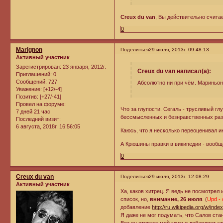
Creux du van
, Вы действительно счита
0
Marignon
Поделиться
29 июля, 2013г. 09:48:13
Активный участник
Зарегистрирован
: 23 января, 2012г.
Creux du van написал(а):
Приглашений:
0
Сообщений:
727
Абсолютно ни при чём. Мариньон
Уважение:
[+12/-4]
Позитив:
[+27/-41]
Провел на форуме:
Что за глупости. Сегаль - трусливый г
7 дней 21 час
бессмысленных и безнравственных раз
Последний визит:
6 августа, 2018г. 16:56:05
Каюсь, что я несколько переоценивал 
А Крюшины правки в википедии - вообщ
0
Creux du van
Поделиться
29 июля, 2013г. 12:08:29
Активный участник
Ха, каков хитрец. Я ведь не посмотрел
список, но,
внимание, 26 июля
. (
Upd - 
добавление
http://ru.wikipedia.org/w/i
Я даже не мог подумать, что Салов стан
Вот он стирает мой глум и добавляет э