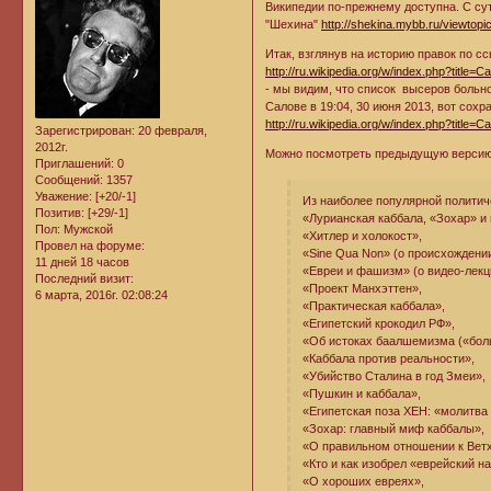
Википедии по-прежнему доступна. С су
"Шехина"
http://shekina.mybb.ru/viewtop
Итак, взглянув на историю правок по сс
http://ru.wikipedia.org/w/index.php?titl
- мы видим, что список высеров больн
Салове в 19:04, 30 июня 2013, вот сох
http://ru.wikipedia.org/w/index.php?tit
Зарегистрирован
: 20 февраля,
2012г.
Можно посмотреть предыдущую версию и 
Приглашений:
0
Сообщений:
1357
Уважение:
[+20/-1]
Из наиболее популярной политич
Позитив:
[+29/-1]
«Лурианская каббала, «Зохар» и
Пол:
Мужской
«Хитлер и холокост»,
Провел на форуме:
«Sine Qua Non» (о происхождени
11 дней 18 часов
«Евреи и фашизм» (о видео-лекци
Последний визит:
«Проект Манхэттен»,
6 марта, 2016г. 02:08:24
«Практическая каббала»,
«Египетский крокодил РФ»,
«Об истоках баалшемизма («бол
«Каббала против реальности»,
«Убийство Сталина в год Змеи»,
«Пушкин и каббала»,
«Египетская поза ХЕН: «молитва 
«Зохар: главный миф каббалы»,
«О правильном отношении к Вет
«Кто и как изобрел «еврейский н
«О хороших евреях»,