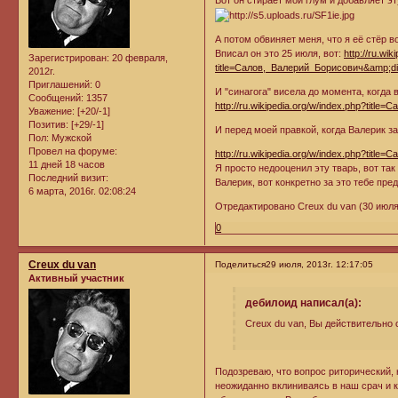
А потом обвиняет меня, что я её стёр в
Вписал он это 25 июля, вот:
http://ru.wi
Зарегистрирован
: 20 февраля,
title=Салов,_Валерий_Борисович&amp;d
2012г.
Приглашений:
0
И "синагога" висела до момента, когда
Сообщений:
1357
http://ru.wikipedia.org/w/index.php?tit
Уважение:
[+20/-1]
Позитив:
[+29/-1]
И перед моей правкой, когда Валерик за
Пол:
Мужской
Провел на форуме:
http://ru.wikipedia.org/w/index.php?tit
11 дней 18 часов
Я просто недооценил эту тварь, вот так
Последний визит:
Валерик, вот конкретно за это тебе пре
6 марта, 2016г. 02:08:24
Отредактировано Creux du van (30 июля,
0
Creux du van
Поделиться
29 июля, 2013г. 12:17:05
Активный участник
дебилоид написал(а):
Creux du van, Вы действительно 
Подозреваю, что вопрос риторический,
неожиданно вклиниваясь в наш срач и 