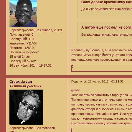
Ваня дерзко Крюханкину нап
Да я уже заметил, что Вас легко
А потом еще посмел не согл
Зарегистрирован
: 23 января, 2012г.
Вы защищаете Крылова только пот
Приглашений:
0
Сообщений:
1105
Уважение:
[+31/-0]
Позитив:
[+28/-0]
Иваааан, ну Вааааня, а на того ли ты 
Провел на форуме:
Элиста. Этих гнид в йелях учат, его пе
15 дней 1 час
послепасхального перерождения, в вашей
Последний визит:
26 сентября, 2014г. 19:27:32
0
Creux du van
Поделиться
26 июля, 2013г. 03:33:52
Активный участник
grado
Тебе не стоило занимать сторону зла. 
Ты конечно дурак и это печально, но м
по праву крови, языка и земли, пусть д
факторы отверг и выбросил. Он бы с г
православным. Или абхазским. Или друг
служит конкретному народу и конкретн
Система свой-чужой у Иоанна настроена
Зарегистрирован
: 20 февраля,
0