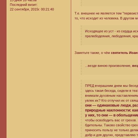
Последний визит:
22 сентября, 2015г. 00:21:40
Т.е. внешнее не является тем "первои
то, что исходит из человека. В другом 
Исходящее из уст - из сердца ис
прелюбодеяния, любодеяния, краж
Заметьте также, о чём
святитель Иоан
...везде виною произволение,
вез
ПРЕД вчерашним днем мы беседо
здесь такая беседа, сидели в те
внимали духовным наставлениям
увлек их? Кто отлучил их от свя
они — одинаковые люди, раз
природные наклонности: как 
у них, то они — в обольщени
чтобы освободить вас от грехов. 
бдительны. Таково свойство грех
приносить пользу не только дела
добр и для других, представляю т