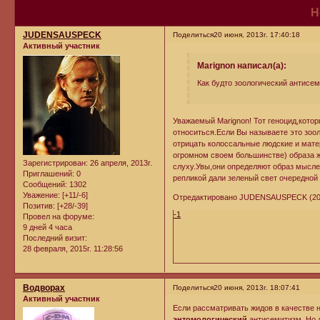
Н
JUDENSAUSPECK
Поделиться
20 июня, 2013г. 17:40:18
Активный участник
Marignon написал(а):
Как будто зоологический антисе
Уважаемый Marignon! Тот геноцид,котор
относиться.Если Вы называете это зоо
отрицать колоссальные людские и мате
огромном своем большинстве) образа 
Зарегистрирован
: 26 апреля, 2013г.
слуху.Увы,они определяют образ мысле
Приглашений:
0
репликой дали зеленый свет очередной 
Сообщений:
1302
Уважение:
[+11/-6]
Отредактировано JUDENSAUSPECK (20 и
Позитив:
[+28/-39]
-1
Провел на форуме:
9 дней 4 часа
Последний визит:
28 февраля, 2015г. 11:28:56
Водворах
Поделиться
20 июня, 2013г. 18:07:41
Активный участник
Если рассматривать жидов в качестве 
энтомологический
антисемитизм. Но 