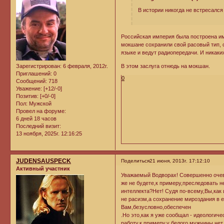
В истории никогда не встресался
Российская империя была построена име
мокшане сохранили свой расовый тип, с
языке и ведут радиопередачи. И никаки
Зарегистрирован
: 6 февраля, 2012г.
В этом заслуга отнюдь на мокшан.
Приглашений:
0
0
Сообщений:
718
Уважение:
[+12/-0]
Позитив:
[+0/-0]
Пол:
Мужской
Провел на форуме:
6 дней 18 часов
Последний визит:
13 ноября, 2025г. 12:16:25
JUDENSAUSPECK
Поделиться
21 июня, 2013г. 17:12:10
Активный участник
Уважаемый Водворах! Совершенно очеви
же не будете,к примеру,преследовать н
интеллекта?Нет! Судя по-всему,Вы,как 
не расизм,а сохранение мироздания в е
Вам,безусловно,обеспечен
.Но это,как я уже сообщал - идеологич
работу,к примеру,у белого мужчины нет