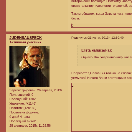
исторически восходит к Ветхому Завет
свидетельству идеологии гендерной, р
Таким образом, когда Элиста негативно 
бесы.
0
JUDENSAUSPECK
Поделиться
21 июня, 2013г. 12:39:40
Активный участник
Elista написал(а):
Однако. Как энергично инф. насе
Получается,Салов,Вы только на словах 
ухмылкой.Ничего Ваши сентенции в так
0
Зарегистрирован
: 26 апреля, 2013г.
Приглашений:
0
Сообщений:
1302
Уважение:
[+11/-6]
Позитив:
[+28/-39]
Провел на форуме:
9 дней 4 часа
Последний визит:
28 февраля, 2015г. 11:28:56