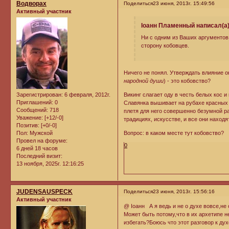
Водворах
Поделиться
23 июня, 2013г. 15:49:56
Активный участник
Iоанн Пламенный написал(а)
Ни с одним из Ваших аргументов,
сторону кобовцев.
Ничего не понял. Утверждать влияние о
народной души
) - это кобовство?
Зарегистрирован
: 6 февраля, 2012г.
Викинг слагает оду в честь белых кос 
Приглашений:
0
Славянка вышивает на рубахе красных п
Сообщений:
718
плетя для него совершенно безумной ра
Уважение:
[+12/-0]
традициях, искусстве, и все они наход
Позитив:
[+0/-0]
Пол:
Мужской
Вопрос: в каком месте тут кобовство?
Провел на форуме:
0
6 дней 18 часов
Последний визит:
13 ноября, 2025г. 12:16:25
JUDENSAUSPECK
Поделиться
23 июня, 2013г. 15:56:16
Активный участник
@ Iоанн А я ведь и не о духе вовсе,не
Может быть потому,что в их архетипе н
избегать?Боюсь что этот разговор к ду