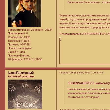
Вы не могли бы пояснить - что 
Климатические условия:зима,мороз,хол
зимой,отсутствие в продолжительный з
период.Кстати,представители желтой р
максимальное слияние с природой (эск
Зарегистрирован
: 26 апреля, 2013г.
Приглашений:
0
Отредактировано JUDENSAUSPECK (23 и
Сообщений:
1302
0
Уважение:
[+11/-6]
Позитив:
[+28/-39]
Провел на форуме:
9 дней 4 часа
Последний визит:
28 февраля, 2015г. 11:28:56
Iоанн Пламенный
Поделиться
23 июня, 2013г. 00:50:42
Активный участник
JUDENSAUSPECK написал(а
Климатические условия:зима,мор
жилья,обогрева зимой,отсутстви
заготовок на этот период.