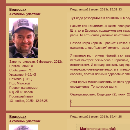
Водворах
Поделиться
21 июня, 2013г. 15:33:33
Активный участник
Тут надо разобраться в понятиях и в с
Расизм как
ненависть
к каким-либо ра
Штатах и Европах, подразумевают само
расы. То есть само указание на отличия
Назвал негра чёрным - расист. Сказал, ч
наделять слово "расизм" именно таким с
Я признаю то, что негр чёрный, а кита
бегают быстрее эскимосов. Я признаю, 
Зарегистрирован
: 6 февраля, 2012г.
интеллектом. И не надо елозить задниц
Приглашений:
0
утверждаю очевидные вещи, и эти вещи
Сообщений:
718
совести, против логики и здравомыслия.
Уважение:
[+12/-0]
Позитив:
[+0/-0]
Этот ярлык можно налепить на всех здр
Пол:
Мужской
определение. То, которое дал я.
Провел на форуме:
6 дней 18 часов
Отредактировано Водворах (21 июня, 201
Последний визит:
13 ноября, 2025г. 12:16:25
0
Водворах
Поделиться
21 июня, 2013г. 15:44:28
Активный участник
Marignon написал(а):