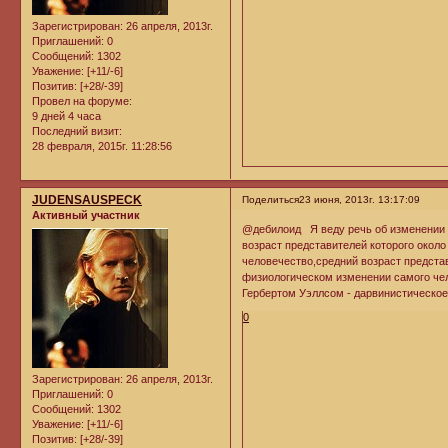
Зарегистрирован
: 26 апреля, 2013г.
Приглашений:
0
Сообщений:
1302
Уважение:
[+11/-6]
Позитив:
[+28/-39]
Провел на форуме:
9 дней 4 часа
Последний визит:
28 февраля, 2015г. 11:28:56
JUDENSAUSPECK
Поделиться
23 июня, 2013г. 13:17:09
Активный участник
@дебилоид Я веду речь об изменении п
возраст представителей которого окол
человечество,средний возраст представ
физиологическом изменении самого че
Гербертом Уэллсом - дарвинистическое
0
Зарегистрирован
: 26 апреля, 2013г.
Приглашений:
0
Сообщений:
1302
Уважение:
[+11/-6]
Позитив:
[+28/-39]