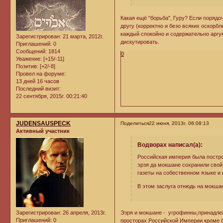
Какая ещё "борьба", Гуру? Если порядо
другу (корректно и безо всяких оскорбл
каждый спокойно и содержательно аргу
Зарегистрирован
: 21 марта, 2012г.
дискутировать.
Приглашений:
0
Сообщений:
1814
0
Уважение:
[+15/-11]
Позитив:
[+2/-8]
Провел на форуме:
13 дней 16 часов
Последний визит:
22 сентября, 2015г. 00:21:40
JUDENSAUSPECK
Поделиться
22 июня, 2013г. 06:08:13
Активный участник
Водворах написал(а):
Российская империя была построе
эрзя да мокшане сохранили свой 
газеты на собественном языке и 
В этом заслуга отнюдь на мокша
Зарегистрирован
: 26 апреля, 2013г.
Эзря и мокшане - угрофинны,принадле
Приглашений:
0
просторах Российской Империи кроме б