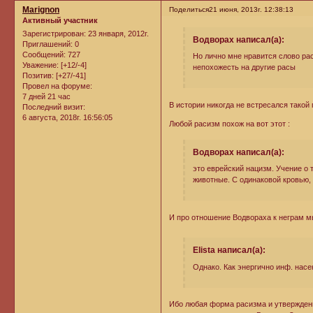
Marignon
Поделиться
21 июня, 2013г. 12:38:13
Активный участник
Зарегистрирован
: 23 января, 2012г.
Водворах написал(а):
Приглашений:
0
Сообщений:
727
Но лично мне нравится слово рас
Уважение:
[+12/-4]
непохожесть на другие расы
Позитив:
[+27/-41]
Провел на форуме:
7 дней 21 час
В истории никогда не встресался такой
Последний визит:
6 августа, 2018г. 16:56:05
Любой расизм похож на вот этот :
Водворах написал(а):
это еврейский нацизм. Учение о 
животные. С одинаковой кровью
И про отношение Водвораха к неграм 
Elista написал(а):
Однако. Как энергично инф. насе
Ибо любая форма расизма и утверждения