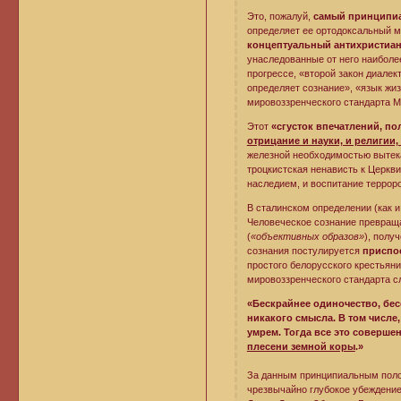
Это, пожалуй,
самый принципиа
определяет ее ортодоксальный ма
концептуальный антихристиан
унаследованные от него наиболе
прогрессе, «второй закон диале
определяет сознание», «язык жи
мировоззренческого стандарта М
Этот
«сгусток впечатлений, п
отрицание и науки, и религии,
железной необходимостью вытека
троцкистская ненависть к Церкв
наследием, и воспитание терроро
В сталинском определении (как 
Человеческое сознание превращ
(
«объективных образов»
), полу
сознания постулируется
приспо
простого белорусского крестьян
мировоззренческого стандарта 
«Бескрайнее одиночество, бесс
никакого смысла. В том числе, 
умрем. Тогда все это соверш
плесени земной коры
.»
За данным принципиальным поло
чрезвычайно глубокое убеждение