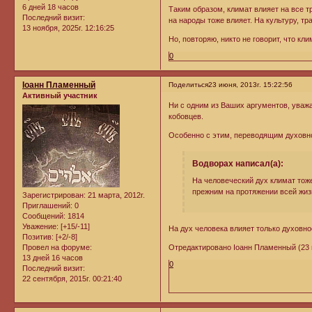
6 дней 18 часов
Таким образом, климат влияет на все тр
Последний визит:
на народы тоже влияет. На культуру, тр
13 ноября, 2025г. 12:16:25
Но, повторяю, никто не говорит, что кли
0
Iоанн Пламенный
Поделиться
23 июня, 2013г. 15:22:56
Активный участник
Ни с одним из Ваших аргументов, уважа
кобовцев.
Особенно с этим, переводящим духовн
Водворах написал(а):
На человеческий дух климат тоже
прежним на протяжении всей жиз
Зарегистрирован
: 21 марта, 2012г.
Приглашений:
0
Сообщений:
1814
Уважение:
[+15/-11]
На дух человека влияет только духовно
Позитив:
[+2/-8]
Провел на форуме:
Отредактировано Iоанн Пламенный (23 и
13 дней 16 часов
0
Последний визит:
22 сентября, 2015г. 00:21:40