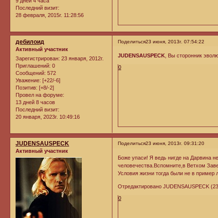
9 дней 4 часа
Последний визит:
28 февраля, 2015г. 11:28:56
дебилоид
Поделиться
23 июня, 2013г. 07:54:22
Активный участник
JUDENSAUSPECK
, Вы сторонник эвол
Зарегистрирован
: 23 января, 2012г.
Приглашений:
0
0
Сообщений:
572
Уважение:
[+22/-6]
Позитив:
[+8/-2]
Провел на форуме:
13 дней 8 часов
Последний визит:
20 января, 2023г. 10:49:16
JUDENSAUSPECK
Поделиться
23 июня, 2013г. 09:31:20
Активный участник
Боже упаси! Я ведь нигде на Дарвина н
человечества.Вспомните,в Ветхом Заве
Условия жизни тогда были не в пример 
Отредактировано JUDENSAUSPECK (23 ию
0