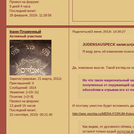
Провел на форуме:
9 дней 4 часа
Последний визит:
28 февраля, 2015г. 11:28:56
Iоанн Пламенный
Поделиться
23 июня, 2013г. 14:30:27
Активный участник
JUDENSAUSPECK написал(а
Я веду речь об изменении психол
Да, знакомые мысли. Такой взгляд на ч
Зарегистрирован
: 21 марта, 2012г.
Но что такое национальный хар
Приглашений:
0
полученных от окружающей ср
Сообщений:
1814
обособляя и отрывая его от 
Уважение:
[+15/-11]
Позитив:
[+2/-8]
Провел на форуме:
13 дней 16 часов
И поэтому уместно будет вспомнить да
Последний визит:
http://wpc.pochta.ru/MERA-FORUM-Koto
22 сентября, 2015г. 00:21:40
Как видим, от духовного облика,
остался только куцый
«сгусток в