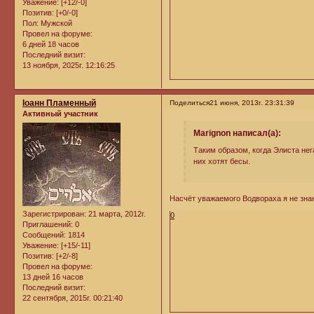
Уважение:
[+12/-0]
Позитив:
[+0/-0]
Пол:
Мужской
Провел на форуме:
6 дней 18 часов
Последний визит:
13 ноября, 2025г. 12:16:25
Iоанн Пламенный
Поделиться
21 июня, 2013г. 23:31:39
Активный участник
Marignon написал(а):
Таким образом, когда Элиста нег
них хотят бесы.
Насчёт уважаемого Водвораха я не знаю
Зарегистрирован
: 21 марта, 2012г.
0
Приглашений:
0
Сообщений:
1814
Уважение:
[+15/-11]
Позитив:
[+2/-8]
Провел на форуме:
13 дней 16 часов
Последний визит:
22 сентября, 2015г. 00:21:40