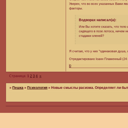
Уверен, что во всех указанных Вами я
факторы.
Водворах написал(а):
Или Вы хотите сказать, что тело
сидящего в позе лотоса, ничем н
стадами оленей?
Я считаю, что у них "одинаковая душа,
Отредактировано Iоанн Пламенный (24 и
0
Страница:
1
2
3
4
»
»
Пешка
»
Психология
»
Новые смыслы расизма. Определяет ли быт