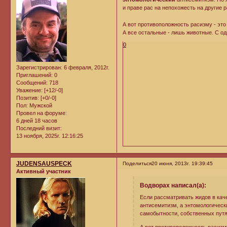
и праве рас на непохожесть на другие
А вот противоположность расизму - это
А все остальные - лишь животные. С о
0
Зарегистрирован
: 6 февраля, 2012г.
Приглашений:
0
Сообщений:
718
Уважение:
[+12/-0]
Позитив:
[+0/-0]
Пол:
Мужской
Провел на форуме:
6 дней 18 часов
Последний визит:
13 ноября, 2025г. 12:16:25
JUDENSAUSPECK
Поделиться
20 июня, 2013г. 19:39:45
Активный участник
Водворах написал(а):
Если рассматривать жидов в кач
антисемитизм, а энтомологическ
самобытности, собственных путя