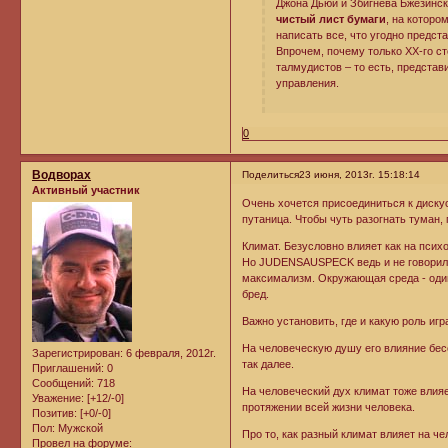
Джона Дьюи и Збигнева Бжезинског
чистый лист бумаги
, на котор
написать все, что угодно предс
Впрочем, почему только ХХ-го ст
талмудистов – то есть, предста
управления.
0
Водворах
Поделиться
23 июня, 2013г. 15:18:14
Активный участник
Очень хочется присоединиться к дискус
путаница. Чтобы чуть разогнать туман,
Климат. Безусловно влияет как на психо
Но JUDENSAUSPECK ведь и не говорил
максимализм. Окружающая среда - один 
бред.
Важно установить, где и какую роль игр
На человеческую душу его влияние бесс
Зарегистрирован
: 6 февраля, 2012г.
так далее.
Приглашений:
0
Сообщений:
718
На человеческий дух климат тоже влияе
Уважение:
[+12/-0]
протяжении всей жизни человека.
Позитив:
[+0/-0]
Пол:
Мужской
Про то, как разный климат влияет на ч
Провел на форуме: