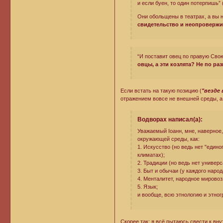
и если буен, то один потерпишь” (
Они обольщены в театрах, а вы
свидетельство и неопровержим
“И поставит овец по правую Свою 
овцы, а эти козлята? Не по р
Если встать на такую позицию (
"везде
отражением вовсе не внешней среды, а 
Водворах написал(а):
Уважаемый Iоанн, мне, наверное
окружающей среды, как:
1. Искусство (но ведь нет "един
климатах);
2. Традиции (но ведь нет униве
3. Быт и обычаи (у каждого народ
4. Менталитет, народное мировоз
5. Язык;
и вообще, всю этнологию и этног
Скорее так: я всё пытаюсь свести к вн