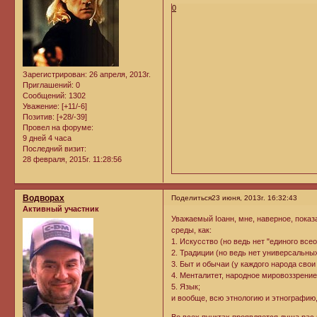
0
Зарегистрирован
: 26 апреля, 2013г.
Приглашений:
0
Сообщений:
1302
Уважение:
[+11/-6]
Позитив:
[+28/-39]
Провел на форуме:
9 дней 4 часа
Последний визит:
28 февраля, 2015г. 11:28:56
Водворах
Поделиться
23 июня, 2013г. 16:32:43
Активный участник
Уважаемый Iоанн, мне, наверное, пока
среды, как:
1. Искусство (но ведь нет "единого все
2. Традиции (но ведь нет универсальны
3. Быт и обычаи (у каждого народа свои
4. Менталитет, народное мировоззрение
5. Язык;
и вообще, всю этнологию и этнографию,
Во всех пунктах проявляется душа рас и