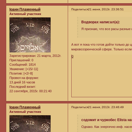
Iоанн Пламенный
Поделиться
21 июня, 2013г. 23:36:51
Активный участник
Водворах написал(а):
Я признаю, что все расы разные 
А вот я пока что готов дойти только до
мировоззренческой сфере. Только если
Зарегистрирован
: 21 марта, 2012г.
0
Приглашений:
0
Сообщений:
1814
Уважение:
[+15/-11]
Позитив:
[+2/-8]
Провел на форуме:
13 дней 16 часов
Последний визит:
22 сентября, 2015г. 00:21:40
Iоанн Пламенный
Поделиться
21 июня, 2013г. 23:46:49
Активный участник
содомит и чуркобес Elista на
Однако. Как энергично инф. насе