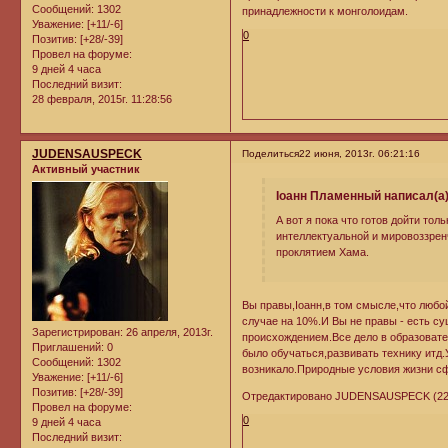
Сообщений:
1302
принадлежности к монголоидам.
Уважение:
[+11/-6]
0
Позитив:
[+28/-39]
Провел на форуме:
9 дней 4 часа
Последний визит:
28 февраля, 2015г. 11:28:56
JUDENSAUSPECK
Поделиться
22 июня, 2013г. 06:21:16
Активный участник
Iоанн Пламенный написал(а)
А вот я пока что готов дойти тол
интеллектуальной и мировоззрен
проклятием Хама.
Вы правы,Iоанн,в том смысле,что любо
случае на 10%.И Вы не правы - есть 
Зарегистрирован
: 26 апреля, 2013г.
происхождением.Все дело в образоват
Приглашений:
0
было обучаться,развивать технику итд
Сообщений:
1302
возникало.Природные условия жизни с
Уважение:
[+11/-6]
Позитив:
[+28/-39]
Отредактировано JUDENSAUSPECK (22 и
Провел на форуме:
0
9 дней 4 часа
Последний визит: