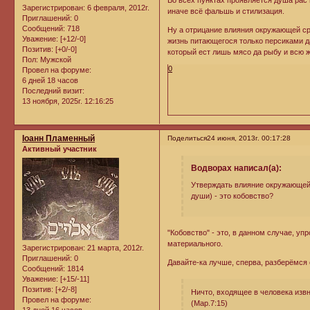
Зарегистрирован
: 6 февраля, 2012г.
иначе всё фальшь и стилизация.
Приглашений:
0
Сообщений:
718
Ну а отрицание влияния окружающей сре
Уважение:
[+12/-0]
жизнь питающегося только персиками да
Позитив:
[+0/-0]
который ест лишь мясо да рыбу и всю 
Пол:
Мужской
0
Провел на форуме:
6 дней 18 часов
Последний визит:
13 ноября, 2025г. 12:16:25
Iоанн Пламенный
Поделиться
24 июня, 2013г. 00:17:28
Активный участник
Водворах написал(а):
Утверждать влияние окружающей 
души) - это кобовство?
"Кобовство" - это, в данном случае, у
материального.
Зарегистрирован
: 21 марта, 2012г.
Приглашений:
0
Давайте-ка лучше, сперва, разберёмся
Сообщений:
1814
Уважение:
[+15/-11]
Позитив:
[+2/-8]
Ничто, входящее в человека извне
Провел на форуме:
(Мар.7:15)
13 дней 16 часов