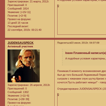
А подобные условия характерны, к прим
Зарегистрирован
: 21 марта, 2012г.
Приглашений:
0
0
Сообщений:
1814
Уважение:
[+15/-11]
Позитив:
[+2/-8]
Провел на форуме:
13 дней 16 часов
Последний визит:
22 сентября, 2015г. 00:21:40
JUDENSAUSPECK
Поделиться
23 июня, 2013г. 04:07:09
Активный участник
Iоанн Пламенный написал(а)
А подобные условия характерны, 
Понимаю.К моменту возникновения дре
был до того Большой Ледниковый Перио
сыграли с южанами злую шутку.Кризис 
хочется.Пусть работают немцы!" - гово
Зарегистрирован
: 26 апреля, 2013г.
Приглашений:
0
Отредактировано JUDENSAUSPECK (23 ию
Сообщений:
1302
0
Уважение:
[+11/-6]
Позитив:
[+28/-39]
Провел на форуме: