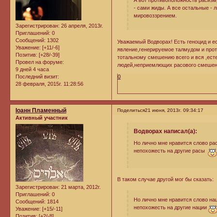
А вот противоположность расизму
- сами жиды. А все остальные -
мировоззрением.
Зарегистрирован
: 26 апреля, 2013г.
Приглашений:
0
Сообщений:
1302
Уважаемый Водворах! Есть геноцид и ес
Уважение:
[+11/-6]
явление,генерируемое талмудом и прот
Позитив:
[+28/-39]
тотальному смешению всего и вся ,ес
Провел на форуме:
людей,неприемлющих расового смешен
9 дней 4 часа
0
Последний визит:
28 февраля, 2015г. 11:28:56
Iоанн Пламенный
Поделиться
21 июня, 2013г. 09:34:17
Активный участник
Водворах написал(а):
Но лично мне нравится слово рас
непохожесть на другие расы
В таком случае другой мог бы сказать:
Зарегистрирован
: 21 марта, 2012г.
Приглашений:
0
Но лично мне нравится слово нац
Сообщений:
1814
непохожесть на другие нации
Уважение:
[+15/-11]
Позитив:
[+2/-8]