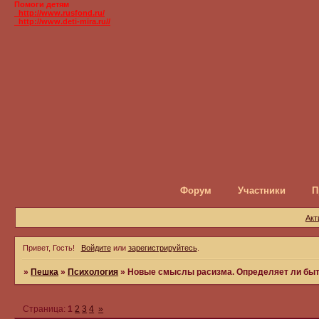
Помоги детям
_http://www.rusfond.ru/
_http://www.deti-mira.ru//
Форум
Участники
П
Акт
Привет, Гость!
Войдите
или
зарегистрируйтесь
.
»
Пешка
»
Психология
»
Новые смыслы расизма. Определяет ли быт
Страница:
1
2
3
4
»