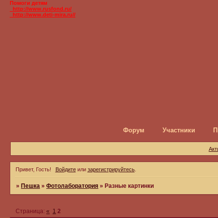
Помоги детям
_http://www.rusfond.ru/
_http://www.deti-mira.ru//
Форум
Участники
П
Акт
Привет, Гость!
Войдите
или
зарегистрируйтесь
.
»
Пешка
»
Фотолаборатория
»
Разные картинки
Страница:
«
1
2