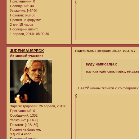
Приглашений:
0
0
Сообщений:
44
Уважение:
[+3/-0]
Позитив:
[+0/-0]
Провел на форуме:
2 дня 15 часов
Последний визит:
1 апреля, 2014г. 08:00:30
JUDENSAUSPECK
Поделиться
23 февраля, 2014г. 10:37:17
Активный участник
вуду написал(а):
ткачиха ждёт свою пайку, её даже
...НАХУЙ нужны ткачихи 23го февраля?
0
Зарегистрирован
: 26 апреля, 2013г.
Приглашений:
0
Сообщений:
1302
Уважение:
[+11/-6]
Позитив:
[+28/-39]
Провел на форуме:
9 дней 4 часа
Последний визит: