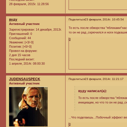
28 февраля, 2015г. 11:28:56
вуду
Поделиться
23 февраля, 2014г. 10:45:54
Активный участник
То есть после обжорства "яблоками"нас
Зарегистрирован
: 14 декабря, 2013г.
то он не рад ,скрючился и ноги подкаш
Приглашений:
0
Сообщений:
44
0
Уважение:
[+3/-0]
Позитив:
[+0/-0]
Провел на форуме:
2 дня 15 часов
Последний визит:
1 апреля, 2014г. 08:00:30
JUDENSAUSPECK
Поделиться
23 февраля, 2014г. 11:21:17
Активный участник
вуду написал(а):
То есть после обжорства "яблок
инициации, но что то он не рад 
...Что поделаешь...Побочный эффект ве
0