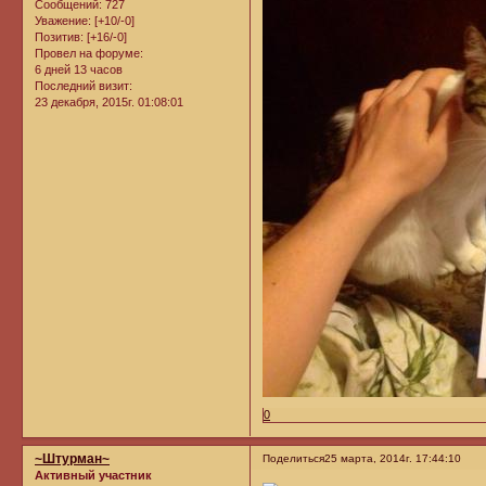
Сообщений:
727
Уважение:
[+10/-0]
Позитив:
[+16/-0]
Провел на форуме:
6 дней 13 часов
Последний визит:
23 декабря, 2015г. 01:08:01
0
~Штурман~
Поделиться
25 марта, 2014г. 17:44:10
Активный участник