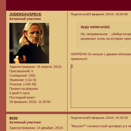
JUDENSAUSPECK
Поделиться
23 февраля, 2014г. 10:04:00
Активный участник
вуду написал(а):
Не, неправильное - убийца входя
разжигают огонь на котором чере
НИХРЕНА! Он мешок с дикими яблоками т
правильно!
0
Зарегистрирован
: 26 апреля, 2013г.
Приглашений:
0
Сообщений:
1302
Уважение:
[+11/-6]
Позитив:
[+28/-39]
Провел на форуме:
9 дней 4 часа
Последний визит:
28 февраля, 2015г. 11:28:56
вуду
Поделиться
23 февраля, 2014г. 10:16:25
Активный участник
"Мешок!?"-сатанистский артефакт,а в ле
Зарегистрирован
: 14 декабря, 2013г.