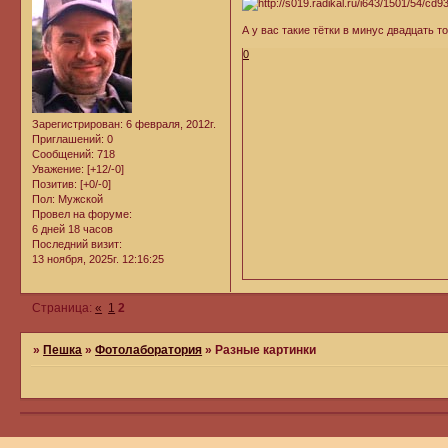
А у вас такие тётки в минус двадцать т
0
Зарегистрирован
: 6 февраля, 2012г.
Приглашений:
0
Сообщений:
718
Уважение:
[+12/-0]
Позитив:
[+0/-0]
Пол:
Мужской
Провел на форуме:
6 дней 18 часов
Последний визит:
13 ноября, 2025г. 12:16:25
Страница:
«
1
2
»
Пешка
»
Фотолаборатория
»
Разные картинки