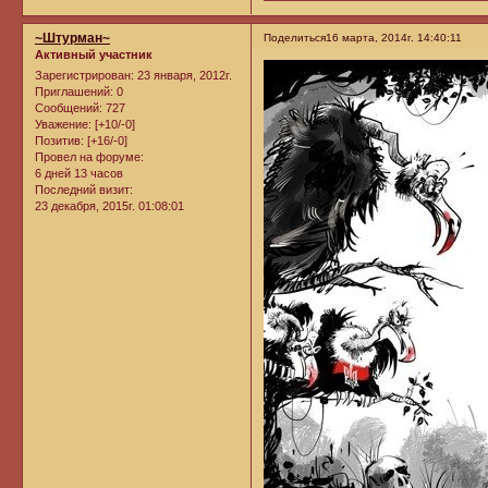
~Штурман~
Поделиться
16 марта, 2014г. 14:40:11
Активный участник
Зарегистрирован
: 23 января, 2012г.
Приглашений:
0
Сообщений:
727
Уважение:
[+10/-0]
Позитив:
[+16/-0]
Провел на форуме:
6 дней 13 часов
Последний визит:
23 декабря, 2015г. 01:08:01