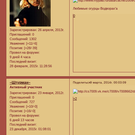
Любимые огурцы Водворах'а
0
Зарегистрирован
: 26 апреля, 2013г.
Приглашений:
0
Сообщений:
1302
Уважение:
[+11/-6]
Позитив:
[+28/-39]
Провел на форуме:
9 дней 4 часа
Последний визит:
28 февраля, 2015г. 11:28:56
~Штурман~
Поделиться
9 марта, 2014г. 00:03:09
Активный участник
Зарегистрирован
: 23 января, 2012г.
Приглашений:
0
+2
Сообщений:
727
Уважение:
[+10/-0]
Позитив:
[+16/-0]
Провел на форуме:
6 дней 13 часов
Последний визит:
23 декабря, 2015г. 01:08:01