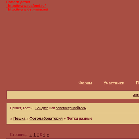
Помоги детям
_http://www.rusfond.ru/
_http://www.deti-mira.ru//
Форум
Участники
П
Акт
Привет, Гость!
Войдите
или
зарегистрируйтесь
.
»
Пешка
»
Фотолаборатория
»
Фотки разные
Страница:
«
1
2
3
4
»