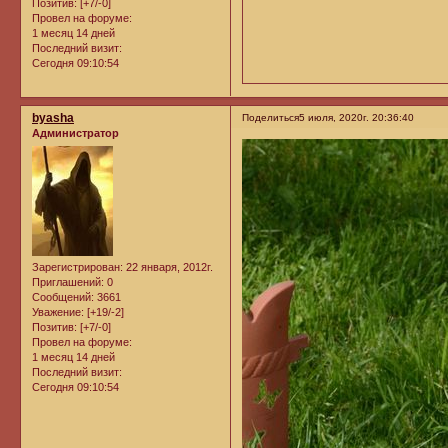
Позитив:
[+7/-0]
Провел на форуме:
1 месяц 14 дней
Последний визит:
Сегодня 09:10:54
byasha
Поделиться
5 июля, 2020г. 20:36:40
Администратор
Зарегистрирован
: 22 января, 2012г.
Приглашений:
0
Сообщений:
3661
Уважение:
[+19/-2]
Позитив:
[+7/-0]
Провел на форуме:
1 месяц 14 дней
Последний визит:
Сегодня 09:10:54