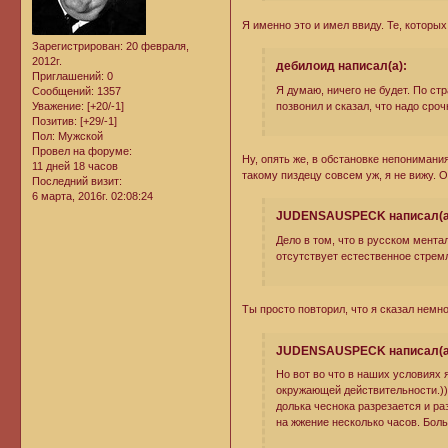
Я именно это и имел ввиду. Те, которых
Зарегистрирован
: 20 февраля,
2012г.
дебилоид написал(а):
Приглашений:
0
Я думаю, ничего не будет. По с
Сообщений:
1357
позвонил и сказал, что надо сро
Уважение:
[+20/-1]
Позитив:
[+29/-1]
Пол:
Мужской
Провел на форуме:
Ну, опять же, в обстановке непонимани
11 дней 18 часов
такому пиздецу совсем уж, я не вижу. 
Последний визит:
6 марта, 2016г. 02:08:24
JUDENSAUSPECK написал(а
Дело в том, что в русском мент
отсутствует естественное стремл
Ты просто повторил, что я сказал немн
JUDENSAUSPECK написал(а
Но вот во что в наших условиях я
окружающей действительности.)))
долька чеснока разрезается и ра
на жжение несколько часов. Боль