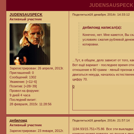
JUDENSAUSPECK в 
JUDENSAUSPECK
Поделиться
16 декабря, 2014г. 14:33:12
Активный участник
дебилоид написал(а):
Конечно, нет. Мне кажется, Вы с
условиях сжатия рублевой денеж
котировки.
...Тут, в общем, дело зависит от того, к
Вот ещё вариант - последнее время отн
Зарегистрирован
: 26 апреля, 2013г.
отношение в 80 грамм - явный признак к
Приглашений:
0
двигаться некуда, началось естественн
Сообщений:
1302
цифру 70.
Уважение:
[+11/-6]
Позитив:
[+28/-39]
0
Провел на форуме:
9 дней 4 часа
Последний визит:
28 февраля, 2015г. 11:28:56
дебилоид
Поделиться
16 декабря, 2014г. 21:57:14
Активный участник
1194.93/15.751=75.86 Все эти выкладки
Зарегистрирован
: 23 января, 2012г.
конечно может повезти, но лучше к дв