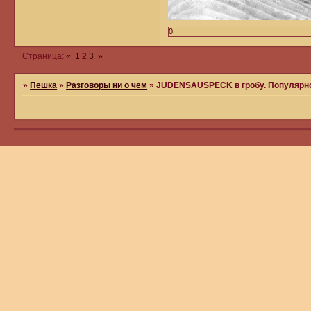
0
Страница:
«
1
2
3
»
»
Пешка
»
Разговоры ни о чем
»
JUDENSAUSPECK в гробу. Популярно