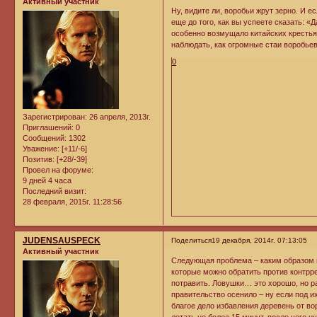
Активный участник
Ну, видите ли, воробьи жрут зерно. И е
еще до того, как вы успеете сказать: 
особенно возмущало китайских крестьян
наблюдать, как огромные стаи воробье
0
Зарегистрирован
: 26 апреля, 2013г.
Приглашений:
0
Сообщений:
1302
Уважение:
[+11/-6]
Позитив:
[+28/-39]
Провел на форуме:
9 дней 4 часа
Последний визит:
28 февраля, 2015г. 11:28:56
JUDENSAUSPECK
Поделиться
19 декабря, 2014г. 07:13:05
Активный участник
Следующая проблема – каким образом г
которые можно обратить против контрр
потравить. Ловушки… это хорошо, но р
правительство осенило – ну если под 
благое дело избавления деревень от в