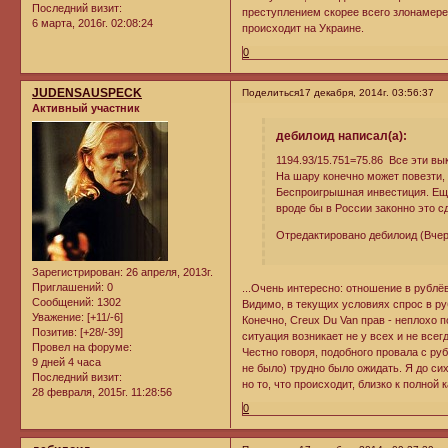
Последний визит:
преступлением скорее всего злонамерен
6 марта, 2016г. 02:08:24
происходит на Украине.
0
JUDENSAUSPECK
Поделиться
17 декабря, 2014г. 03:56:37
Активный участник
дебилоид написал(а):
1194.93/15.751=75.86 Все эти вы
На шару конечно может повезти,
Беспроигрышная инвестиция. Еще
вроде бы в России законно это с
Отредактировано дебилоид (Вчер
Зарегистрирован
: 26 апреля, 2013г.
Приглашений:
0
...Очень интересно: отношение в рублё
Сообщений:
1302
Видимо, в текущих условиях спрос в 
Уважение:
[+11/-6]
Конечно, Creux Du Van прав - неплохо 
Позитив:
[+28/-39]
ситуация возникает не у всех и не все
Провел на форуме:
Честно говоря, подобного провала с ру
9 дней 4 часа
не было) трудно было ожидать. Я до с
Последний визит:
но то, что происходит, близко к полной 
28 февраля, 2015г. 11:28:56
0