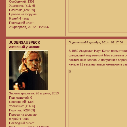
Сообщений:
1302
Уважение:
[+11/-6]
Позитив:
[+28/-39]
Провел на форуме:
9 дней 4 часа
Последний визит:
28 февраля, 2015г. 11:28:56
JUDENSAUSPECK
Поделиться
19 декабря, 2014г. 07:17:50
Активный участник
В 1959 Академия Наук Китая посмотрел
следующий год великий Мао волевым ре
постельных клопов. А популяцию вороб
начале 21 века началась кампания в за
0
Зарегистрирован
: 26 апреля, 2013г.
Приглашений:
0
Сообщений:
1302
Уважение:
[+11/-6]
Позитив:
[+28/-39]
Провел на форуме:
9 дней 4 часа
Последний визит: