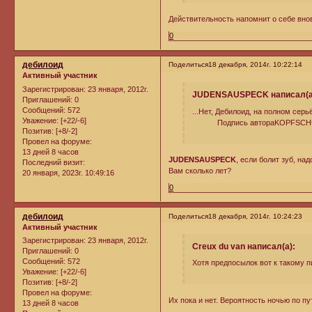
Действительность напомнит о себе внов
0
дебилоид
Поделиться
18 декабря, 2014г. 10:22:14
Активный участник
Зарегистрирован
: 23 января, 2012г.
JUDENSAUSPECK написал(а
Приглашений:
0
Сообщений:
572
...Нет, Дебилоид, на полном серь
Уважение:
[+22/-6]
Подпись автораKOPFSCHUS
Позитив:
[+8/-2]
Провел на форуме:
13 дней 8 часов
JUDENSAUSPECK
, если болит зуб, на
Последний визит:
Вам сколько лет?
20 января, 2023г. 10:49:16
0
дебилоид
Поделиться
18 декабря, 2014г. 10:24:23
Активный участник
Зарегистрирован
: 23 января, 2012г.
Creux du van написал(а):
Приглашений:
0
Сообщений:
572
Хотя предпосылок вот к такому п
Уважение:
[+22/-6]
Позитив:
[+8/-2]
Провел на форуме:
Их пока и нет. Вероятность ночью по п
13 дней 8 часов