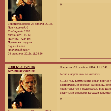
0
Зарегистрирован
: 26 апреля, 2013г.
Приглашений:
0
Сообщений:
1302
Уважение:
[+11/-6]
Позитив:
[+28/-39]
Провел на форуме:
9 дней 4 часа
Последний визит:
28 февраля, 2015г. 11:28:56
JUDENSAUSPECK
Поделиться
19 декабря, 2014г. 06:27:49
Активный участник
Битва с воробьями по-китайски
К 1958 году Коммунистическая партия К
разгромлены и сбежали за границу, вну
правительство. Председатель Мао Цзэд
развитыми странами Запада и запустил
0