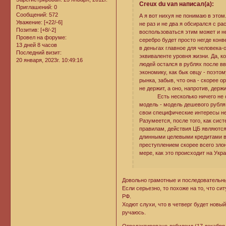
Creux du van написал(а):
Приглашений:
0
Сообщений:
572
А я вот нихуя не понимаю в этом
Уважение:
[+22/-6]
не раз и не два я обсирался с ра
Позитив:
[+8/-2]
воспользоваться этим может и не
Провел на форуме:
серебро будет просто негде конве
13 дней 8 часов
в деньгах главное для человека-
Последний визит:
эквиваленте уровня жизни. Да, к
20 января, 2023г. 10:49:16
людей остался в рублях после вв
экономику, как бык овцу - поэто
рынка, забыв, что она - скорее 
не держит, а оно, напротив, держи
Есть несколько ничего не сто
модель - модель дешевого рубля.
свои специфические интересы не
Разумеется, после того, как сис
правилам, действия ЦБ являются 
длинными целевыми кредитами в р
преступлением скорее всего зло
мере, как это происходит на Укра
Довольно грамотные и последовательны
Если серьезно, то похоже на то, что с
РФ.
Ходют слухи, что в четверг будет новы
ручаюсь.
Отредактировано дебилоид (17 декабря, 