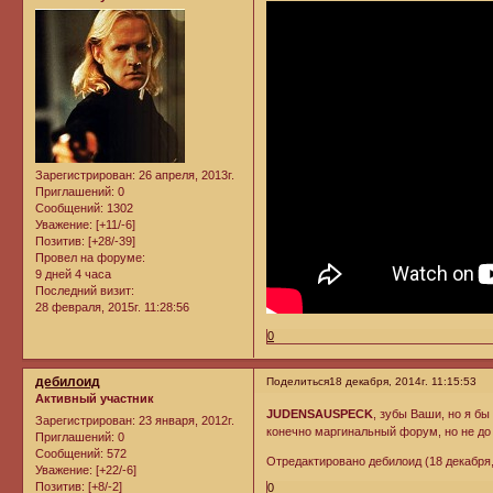
Зарегистрирован
: 26 апреля, 2013г.
Приглашений:
0
Сообщений:
1302
Уважение:
[+11/-6]
Позитив:
[+28/-39]
Провел на форуме:
9 дней 4 часа
Последний визит:
28 февраля, 2015г. 11:28:56
0
дебилоид
Поделиться
18 декабря, 2014г. 11:15:53
Активный участник
JUDENSAUSPECK
, зубы Ваши, но я бы
Зарегистрирован
: 23 января, 2012г.
конечно маргинальный форум, но не до 
Приглашений:
0
Сообщений:
572
Отредактировано дебилоид (18 декабря, 
Уважение:
[+22/-6]
Позитив:
[+8/-2]
0