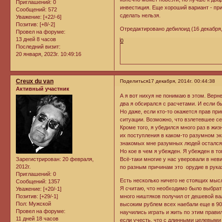
Приглашений:
0
инвестиция. Еще хороший вариант - при
Сообщений:
572
сделать нельзя.
Уважение:
[+22/-6]
Позитив:
[+8/-2]
Отредактировано дебилоид (16 декабря, 
Провел на форуме:
13 дней 8 часов
0
Последний визит:
20 января, 2023г. 10:49:16
Creux du van
Поделиться
17 декабря, 2014г. 00:44:38
Активный участник
А я вот нихуя не понимаю в этом. Верне
два я обсирался с расчетами. И если бы
Но даже, если кто-то окажется прав пр
ситуации. Возможно, что взлетевшее се
Кроме того, я убедился много раз в жиз
их поступления в каком-то разумном эк
знакомых мне разумных людей остался 
Но кое в чем я убежден. Я убежден в т
Всё-таки многие у нас уверовали в нев
Зарегистрирован
: 20 февраля,
2012г.
по разным причинам это орудие в руках 
Приглашений:
0
Есть несколько ничего не стоящих мыс
Сообщений:
1357
Я считаю, что необходимо было выбрать
Уважение:
[+20/-1]
много ништяков получил от дешевой ва
Позитив:
[+29/-1]
Пол:
Мужской
высоким рублем всех наебали еще в 90-
Провел на форуме:
научились играть и жить по этим прави
11 дней 18 часов
если учесть, что с длинными целевыми 