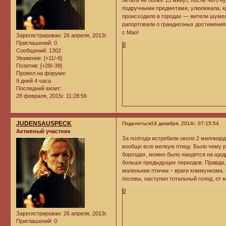
летать не более 15 минут, после чего 
подручными предметами, улюлюкала, кр
происходило в городах — жители шумел
рапортовали о грандиозных достижения
с Мао!
Зарегистрирован
: 26 апреля, 2013г.
Приглашений:
0
0
Сообщений:
1302
Уважение:
[+11/-6]
Позитив:
[+28/-39]
Провел на форуме:
9 дней 4 часа
Последний визит:
28 февраля, 2015г. 11:28:56
JUDENSAUSPECK
Поделиться
19 декабря, 2014г. 07:15:54
Активный участник
За полгода истребили около 2 миллиард
вообще всю мелкую птицу. Было чему р
бороздах, можно было наедятся на щедр
больше предыдущих периодов. Правда,
маленькие птички – враги коммунизма.
посевы, наступил тотальный голод, от к
0
Зарегистрирован
: 26 апреля, 2013г.
Приглашений:
0