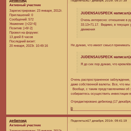
дебилоид
Поделиться
17 декабря, 2014г. 09:37:39
Активный участник
Зарегистрирован
: 23 января, 2012г.
JUDENSAUSPECK написал(а
Приглашений:
0
Сообщений:
572
Очень интересно: отношение в р
Уважение:
[+22/-6]
33.13=71.17. Видимо, в текущих
Позитив:
[+8/-2]
движения
Провел на форуме:
13 дней 8 часов
Последний визит:
Не думаю, что имеет смысл принимать в
20 января, 2023г. 10:49:16
JUDENSAUSPECK написал(а
Я до сих пор думаю, что кремл
Очень распространенное заблуждение, в
даже собственной валюты. Все, что мы
Вообще, с таким представлениями об эк
собираетесь осуществить инвестиции в
Отредактировано дебилоид (17 декабря, 
0
дебилоид
Поделиться
17 декабря, 2014г. 09:41:19
Активный участник
Зарегистрирован
: 23 января, 2012г.