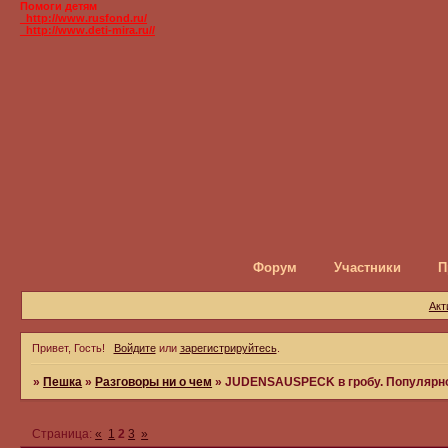
Помоги детям
_http://www.rusfond.ru/
_http://www.deti-mira.ru//
Форум
Участники
П
Акт
Привет, Гость!
Войдите
или
зарегистрируйтесь
.
»
Пешка
»
Разговоры ни о чем
»
JUDENSAUSPECK в гробу. Популярно
Страница:
«
1
2
3
»