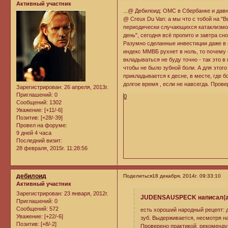
Активный участник
...@ Дебилоид: ОМС в Сбербанке и давн
@ Creux Du Van: а мы что с тобой на "В
периодически случающихся катаклизмов 
день", сегодня всё пропито и завтра сн
Разумно сделанные инвестиции даже в 
индекс ММВБ рухнет в ноль, то почему 
вкладываться не буду точно - так это 
чтобы не было зубной боли. А для этог
прикладывается к десне, в месте, где 
долгое время , если не навсегда. Пров
Зарегистрирован
: 26 апреля, 2013г.
Приглашений:
0
0
Сообщений:
1302
Уважение:
[+11/-6]
Позитив:
[+28/-39]
Провел на форуме:
9 дней 4 часа
Последний визит:
28 февраля, 2015г. 11:28:56
дебилоид
Поделиться
18 декабря, 2014г. 09:33:10
Активный участник
Зарегистрирован
: 23 января, 2012г.
JUDENSAUSPECK написал(а
Приглашений:
0
Сообщений:
572
есть хороший народный рецепт: д
Уважение:
[+22/-6]
зуб. Выдерживается, несмотря на
Позитив:
[+8/-2]
Проверено практикой, рекоменду