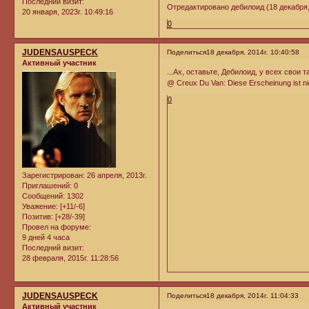
Последний визит:
Отредактировано дебилоид (18 декабря, 
20 января, 2023г. 10:49:16
0
JUDENSAUSPECK
Поделиться
18 декабря, 2014г. 10:40:58
Активный участник
...Ах, оставьте, Дебилоид, у всех свои 
@ Creux Du Van: Diese Erscheinung ist nicht
0
Зарегистрирован
: 26 апреля, 2013г.
Приглашений:
0
Сообщений:
1302
Уважение:
[+11/-6]
Позитив:
[+28/-39]
Провел на форуме:
9 дней 4 часа
Последний визит:
28 февраля, 2015г. 11:28:56
JUDENSAUSPECK
Поделиться
18 декабря, 2014г. 11:04:33
Активный участник