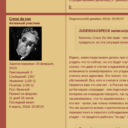
0
Creux du van
Поделиться
18 декабря, 2014г. 03:55:57
Активный участник
JUDENSAUSPECK написал(а
Конечно, Creux Du Van прав - не
нуждаться, но эта ситуация возн
Юденс, инвестиции можно делать при с
угадать что-то сейчас, но это будет с
Зарегистрирован
: 20 февраля,
сказал, что даже в случае угадывания 
2012г.
возможность конвертировать это угадыв
Приглашений:
0
считать всех идиотами. Это значит, чт
Сообщений:
1357
обстановкой. Все, кого я считал в это
Уважение:
[+20/-1]
Нравится вам это или нет - в России э
Позитив:
[+29/-1]
Пол:
Мужской
кутёж наших сограждан - они подсознат
Провел на форуме:
потеряно на очередном повороте, так л
11 дней 18 часов
засомневались, что-то зашевелилось - и
Последний визит:
кто мог - купил, как только появилась 
6 марта, 2016г. 02:08:24
Что же касается всяких стратегически 
перекрестного и скрытого субсидирова
упадет - то придется работать "за еду".