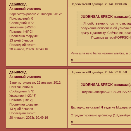
дебилоид
Поделиться
18 декабря, 2014г. 15:04:36
Активный участник
Зарегистрирован
: 23 января, 2012г.
JUDENSAUSPECK написал(а
Приглашений:
0
Сообщений:
572
...Я, собственно, о том, что вк
Уважение:
[+22/-6]
получения белоснежной улыбки по
Позитив:
[+8/-2]
сразу к дантисту. Сейчас их, слав
Провел на форуме:
Подпись автораKOPFSCHUS
13 дней 8 часов
Последний визит:
20 января, 2023г. 10:49:16
Речь шла не о белоснежной улыбке, а 
0
дебилоид
Поделиться
18 декабря, 2014г. 22:00:50
Активный участник
Зарегистрирован
: 23 января, 2012г.
JUDENSAUSPECK написал(а
Приглашений:
0
Сообщений:
572
Подпись автораKOPFSCHUSS.K
Уважение:
[+22/-6]
Позитив:
[+8/-2]
Провел на форуме:
Да ладно, не ссать! Я ведь не Мoдерато
13 дней 8 часов
Последний визит:
Отредактировано дебилоид (18 декабря, 
20 января, 2023г. 10:49:16
0