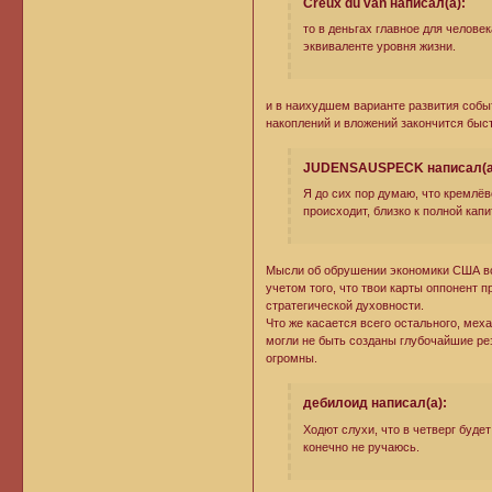
Creux du van написал(а):
то в деньгах главное для челове
эквиваленте уровня жизни.
и в наихудшем варианте развития собы
накоплений и вложений закончится быст
JUDENSAUSPECK написал(а
Я до сих пор думаю, что кремлё
происходит, близко к полной капи
Мысли об обрушении экономики США вс
учетом того, что твои карты оппонент 
стратегической духовности.
Что же касается всего остального, мех
могли не быть созданы глубочайшие ре
огромны.
дебилоид написал(а):
Ходют слухи, что в четверг буде
конечно не ручаюсь.