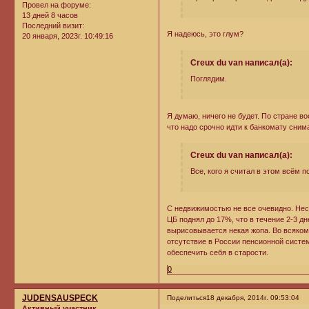
Провел на форуме:
13 дней 8 часов
Последний визит:
Я надеюсь, это глум?
20 января, 2023г. 10:49:16
Creux du van написал(а):
Поглядим.
Я думаю, ничего не будет. По стране в
что надо срочно идти к банкомату сним
Creux du van написал(а):
Все, кого я считал в этом всём 
С недвижимостью не все очевидно. Несм
ЦБ поднял до 17%, что в течение 2-3 дн
вырисовывается некая жопа. Во всяком 
отсутствие в России пенсионной систе
обеспечить себя в старости.
0
JUDENSAUSPECK
Поделиться
18 декабря, 2014г. 09:53:04
Активный участник