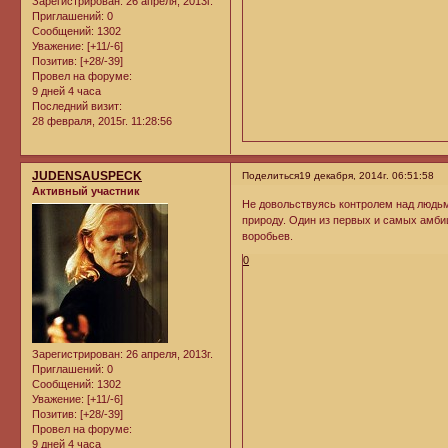
Зарегистрирован
: 26 апреля, 2013г.
Приглашений:
0
Сообщений:
1302
Уважение:
[+11/-6]
Позитив:
[+28/-39]
Провел на форуме:
9 дней 4 часа
Последний визит:
28 февраля, 2015г. 11:28:56
JUDENSAUSPECK
Поделиться
19 декабря, 2014г. 06:51:58
Активный участник
Не довольствуясь контролем над людь
природу. Один из первых и самых амби
воробьев.
0
Зарегистрирован
: 26 апреля, 2013г.
Приглашений:
0
Сообщений:
1302
Уважение:
[+11/-6]
Позитив:
[+28/-39]
Провел на форуме:
9 дней 4 часа