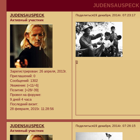
JUDENSAUSPECK в 
JUDENSAUSPECK
Поделиться
19 декабря, 2014г. 07:23:17
Активный участник
0
Зарегистрирован
: 26 апреля, 2013г.
Приглашений:
0
Сообщений:
1302
Уважение:
[+11/-6]
Позитив:
[+28/-39]
Провел на форуме:
9 дней 4 часа
Последний визит:
28 февраля, 2015г. 11:28:56
JUDENSAUSPECK
Поделиться
19 декабря, 2014г. 07:26:15
Активный участник