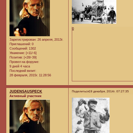
0
Зарегистрирован
: 26 апреля, 2013г.
Приглашений:
0
Сообщений:
1302
Уважение:
[+11/-6]
Позитив:
[+28/-39]
Провел на форуме:
9 дней 4 часа
Последний визит:
28 февраля, 2015г. 11:28:56
JUDENSAUSPECK
Поделиться
19 декабря, 2014г. 07:27:35
Активный участник