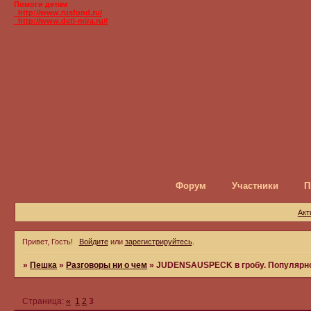
Помоги детям
_http://www.rusfond.ru/
_http://www.deti-mira.ru//
Форум
Участники
П
Акт
Привет, Гость!
Войдите
или
зарегистрируйтесь
.
»
Пешка
»
Разговоры ни о чем
»
JUDENSAUSPECK в гробу. Популярно
Страница:
«
1
2
3