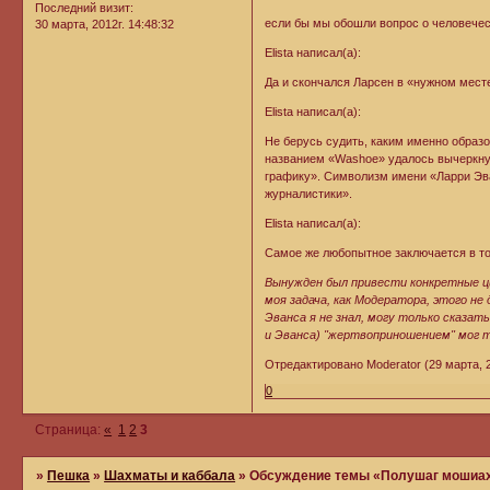
Последний визит:
если бы мы обошли вопрос о человече
30 марта, 2012г. 14:48:32
Elista написал(а):
Да и скончался Ларсен в «нужном месте
Elista написал(а):
Не берусь судить, каким именно образ
названием «Washoe» удалось вычеркнут
графику». Символизм имени «Ларри Эва
журналистики».
Elista написал(а):
Самое же любопытное заключается в то
Вынужден был привести конкретные ц
моя задача, как Модератора, этого не
Эванса я не знал, могу только сказат
и Эванса) "жертвоприношением" мог тол
Отредактировано Moderator (29 марта, 2
0
Страница:
«
1
2
3
»
Пешка
»
Шахматы и каббала
»
Обсуждение темы «Полушаг мошиах