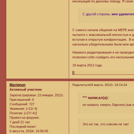
инсинуаций по данному поводу. Я свою
С другой стороны,
мне удивител
С самого начала общения на МЕРЕ мне
пытался с максимальной мягкостью и д
вступая в открытую конфронтацию. В ко
насколько убедительными были мои ар
Никакого редактирования я не проводи
позволил себе снабдить его нескольки
19 марта 2012 года
0
Marignon
Поделиться
19 марта, 2012г. 16:14:24
Активный участник
Зарегистрирован
: 23 января, 2012г.
*** написал(а):
Приглашений:
0
Сообщений:
727
но назвать смерть Ларсена (как 
Уважение:
[+12/-4]
Позитив:
[+27/-41]
Провел на форуме:
7 дней 21 час
Это не так, это совсем не так!
Последний визит:
6 августа, 2018г. 16:56:05