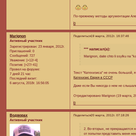
По-прежнему методы аргументации Алек
0
Marignon
Поделиться
19 марта, 2012г. 16:37:46
Активный участник
Зарегистрирован
: 23 января, 2012г.
*** написал(а):
Приглашений:
0
Сообщений:
727
Marignon, daite chto li ssylku na "k
Уважение:
[+12/-4]
Позитив:
[+27/-41]
Провел на форуме:
Текст "Катехизиса" не очень большой, 
7 дней 21 час
Катехизис Еврея в СССР
Последний визит:
6 августа, 2018г. 16:56:05
Даже если Вы никогда о нем не слышал
Отредактировано Marignon (19 марта, 20
0
Водворах
Поделиться
20 марта, 2012г. 07:18:26
Активный участник
2. Во-вторых, не прекращаются н
от попытки представить меня не