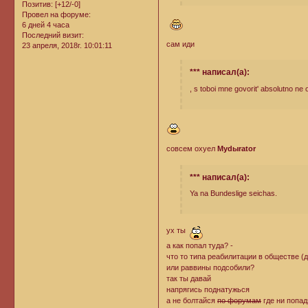
Позитив:
[+12/-0]
Провел на форуме:
6 дней 4 часа
Последний визит:
сам иди
23 апреля, 2018г. 10:01:11
*** написал(а):
, s toboi mne govorit' absolutno ne
совсем охуел
Mydыrator
*** написал(а):
Ya na Bundeslige seichas.
ух ты
а как попал туда? -
что то типа реабилитации в обществе (
или раввины подсобили?
так ты давай
напрягись поднатужься
а не болтайся
по форумам
где ни попад