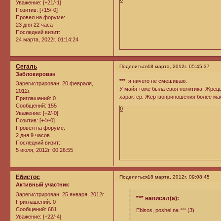
Уважение:
[+21/-1]
Позитив:
[+15/-0]
Провел на форуме:
23 дня 22 часа
Последний визит:
24 марта, 2022г. 01:14:24
Сегаль
Поделиться
18 марта, 2012г. 05:45:37
Заблокирован
***
, я ничего не смешиваю.
Зарегистрирован
: 20 февраля,
У майя тоже была своя политика. Жрец
2012г.
характер. Жертвоприношения более мас
Приглашений:
0
Сообщений:
155
0
Уважение:
[+2/-0]
Позитив:
[+4/-0]
Провел на форуме:
2 дня 9 часов
Последний визит:
5 июля, 2012г. 00:26:55
Ебистос
Поделиться
18 марта, 2012г. 09:08:45
Активный участник
Зарегистрирован
: 25 января, 2012г.
*** написал(а):
Приглашений:
0
Сообщений:
681
Ebisos, poshel na *** (3)
Уважение:
[+22/-4]