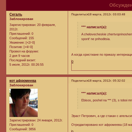
Обсужден
Сегаль
Поделиться
18 марта, 2012г. 03:03:48
Заблокирован
Зарегистрирован
: 20 февраля,
*** написал(а):
2012г.
Приглашений:
0
A chelovecheskie zhertvoprinosheniy
Сообщений:
155
sporit' ne prihoditsia.
Уважение:
[+2/-0]
Позитив:
[+4/-0]
Провел на форуме:
А когда христиане по приказу интернац
2 дня 9 часов
Последний визит:
0
5 июля, 2012г. 00:26:55
кот афромеева
Поделиться
18 марта, 2012г. 05:32:02
Заблокирован
*** написал(а):
Ebisos, poshel na *** (3), s toboi 
Эраст Петрович, а где стакан с апель
Зарегистрирован
: 24 января, 2012г.
Приглашений:
0
Отредактировано кот афромеева (18 мар
Сообщений:
3856
0