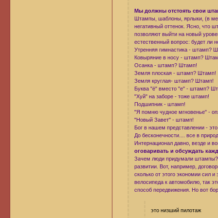
Мы должны отстоять свои шта
Штампы, шаблоны, ярлыки, (в ме
негативный оттенок. Ясно, что 
позволяют выйти на новый урове
естественный вопрос: будет ли н
Утренняя гимнастика - штамп? Ш
Ковыряние в носу - штамп? Штам
Осанка - штамп? Штамп!
Земля плоская - штамп? Штамп!
Земля круглая- штамп? Штамп!
Буква "ё" вместо "е" - штамп? Ш
"Хуй" на заборе - тоже штамп!
Подшипник - штамп!
"Я помню чудное мгновенье" - о
"Новый Завет" - штамп!
Бог в нашем представлении - это
До бесконечности.... все в приро
Интернационал давно, везде и в
оговаривать и обсуждать каж
Зачем люди придумали штампы? 
развитии. Вот, например, догово
сколько от этого экономии сил и
велосипеда к автомобилю, так эт
способ передвижения. Но вот борц
это низший пилотаж