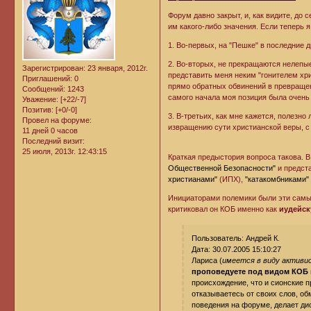
Форум давно закрыт, и, как видите, до
им какого-либо значения. Если теперь 
1. Во-первых, на "Пешке" в последние 
2. Во-вторых, не прекращаются нелепые
Зарегистрирован
: 23 января, 2012г.
представить меня неким "гонителем хри
Приглашений:
0
прямо обратных обвинений в превращени
Сообщений:
1243
самого начала моя позиция была очень
Уважение:
[+22/-7]
Позитив:
[+0/-0]
3. В-третьих, как мне кажется, полезн
Провел на форуме:
извращению сути христианской веры, с
11 дней 0 часов
Последний визит:
25 июля, 2013г. 12:43:15
Краткая предыстория вопроса такова. 
Общественной Безопасности"
и предст
христианами"
(ИПХ),
"катакомбниками"
Инициаторами полемики были эти самые
критиковал он КОБ именно как
иудейск
Пользователь: Андрей К.
Дата: 30.07.2005 15:10:27
Лариса (
имеется в виду активис
проповедуете под видом КОБ 
происхождение, что и сионские пр
отказываетесь от своих слов, о
поведения на форуме, делает ди