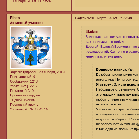
10 января, 2013г. 11:23:24
Elista
Поделиться
19 марта, 2012г. 05:23:38
Активный участник
Шаблон
Водворах, ваш ник уже говорит с
раз написали что-нибудь.
Дорогой, Валерий Борисович, ког
исследований. Как точно и разно
меня и вас очень ценю.
Водворах написал(а)
:
Зарегистрирован
: 23 января, 2012г.
В любом психиатрическом
Приглашений:
0
алкоголика. Но погодите… 
Сообщений:
1243
Я уверен: Элиста испол
Уважение:
[+22/-7]
Небольшое отступление. С
Позитив:
[+0/-0]
это низший пилотаж мы
Провел на форуме:
любом случае это – низший
11 дней 0 часов
штампы, – тоже.
Последний визит:
У меня есть пара свободны
25 июля, 2013г. 12:43:15
манипулировать нашим со
недавних выборов в Росси
не распознает их только ду
Итак, один из любимых пр