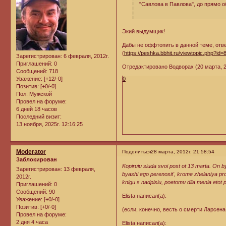
"Савлова в Павлова", до прямо о
Экий выдумщик!
Дабы не оффтопить в данной теме, отв
(
https://peshka.bbhit.ru/viewtopic.php?id=
Зарегистрирован
: 6 февраля, 2012г.
Приглашений:
0
Отредактировано Водворах (20 марта, 20
Сообщений:
718
0
Уважение:
[+12/-0]
Позитив:
[+0/-0]
Пол:
Мужской
Провел на форуме:
6 дней 18 часов
Последний визит:
13 ноября, 2025г. 12:16:25
Moderator
Поделиться
28 марта, 2012г. 21:58:54
Заблокирован
Kopiruiu siuda svoi post ot 13 marta. On b
Зарегистрирован
: 13 февраля,
byashi ego perenosit', krome zhelaniya pro
2012г.
knigu s nadpisiu, poetomu dlia menia etot 
Приглашений:
0
Сообщений:
90
Elista написал(а):
Уважение:
[+0/-0]
Позитив:
[+0/-0]
(если, конечно, весть о смерти Ларсена
Провел на форуме:
2 дня 4 часа
Elista написал(а):