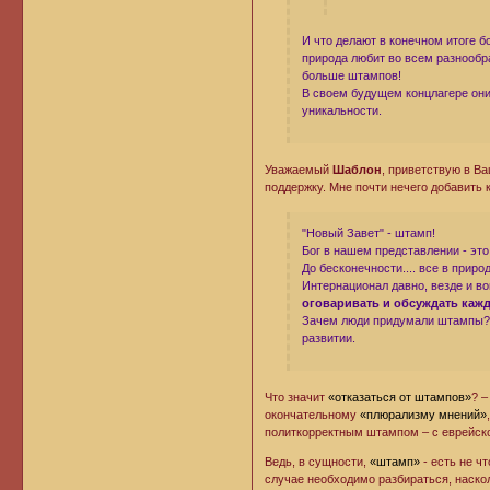
И что делают в конечном итоге 
природа любит во всем разнообра
больше штампов!
В своем будущем концлагере они
уникальности.
Уважаемый
Шаблон
, приветствую в В
поддержку. Мне почти нечего добавить
"Новый Завет" - штамп!
Бог в нашем представлении - это
До бесконечности.... все в приро
Интернационал давно, везде и в
оговаривать и обсуждать каж
Зачем люди придумали штампы? 
развитии.
Что значит
«отказаться от штампов»
? –
окончательному
«плюрализму мнений»
политкорректным штампом – с еврейс
Ведь, в сущности,
«штамп»
- есть не ч
случае необходимо разбираться, наскол