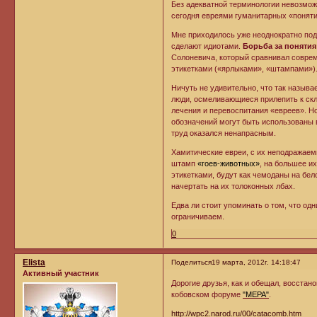
Без адекватной терминологии невозмож
сегодня евреями гуманитарных «поняти
Мне приходилось уже неоднократно под
сделают идиотами.
Борьба за понятия
Солоневича, который сравнивал соврем
этикетками («ярлыками», «штампами»)
Ничуть не удивительно, что так назыв
люди, осмеливающиеся прилепить к ск
лечения и перевоспитания «евреев». Н
обозначений могут быть использованы в
труд оказался ненапрасным.
Хамитические евреи, с их неподражаем
штамп
«гоев-животных»
, на большее их
этикетками, будут как чемоданы на бел
начертать на их толоконных лбах.
Едва ли стоит упоминать о том, что о
ограничиваем.
0
Elista
Поделиться
19 марта, 2012г. 14:18:47
Активный участник
Дорогие друзья, как и обещал, восста
кобовском форуме
"МЕРА"
.
http://wpc2.narod.ru/00/catacomb.htm