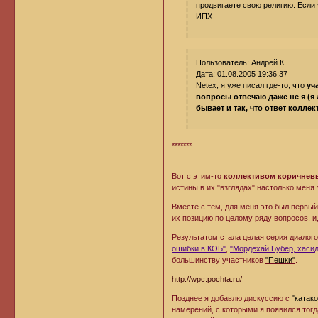
продвигаете свою религию. Если 
ИПХ
Пользователь: Андрей К.
Дата: 01.08.2005 19:36:37
Netex, я уже писал где-то, что
уч
вопросы отвечаю даже не я (я 
бывает и так, что ответ колле
*******
Вот с этим-то
коллективом коричневы
истины в их "взглядах" настолько меня 
Вместе с тем, для меня это был первый
их позицию по целому ряду вопросов, и
Результатом стала целая серия диалог
ошибки в КОБ"
,
"Мордехай Бубер, хаси
большинству участников
"Пешки"
.
http://wpc.pochta.ru/
Позднее я добавлю дискуссию с
"катак
намерений, с которыми я появился тогд