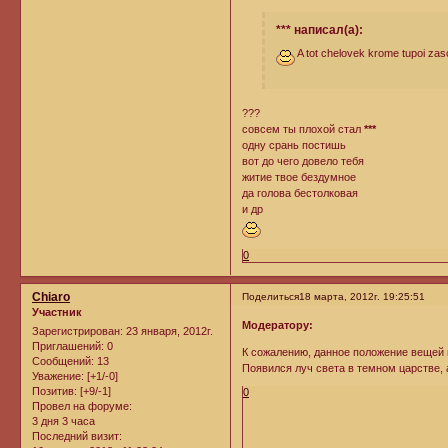
*** написал(а):
A tot chelovek krome tupoi zasc
???
совсем ты плохой стал
***
одну срань постишь
вот до чего довело тебя
житие твое бездумное
да голова бестолковая
и др
0
Chiaro
Поделиться
18 марта, 2012г. 19:25:51
Участник
Модератору:
Зарегистрирован
: 23 января, 2012г.
Приглашений:
0
К сожалению, данное положение вещей к
Сообщений:
13
Появился луч света в темном царстве,
Уважение:
[+1/-0]
Позитив:
[+9/-1]
0
Провел на форуме:
3 дня 3 часа
Последний визит: