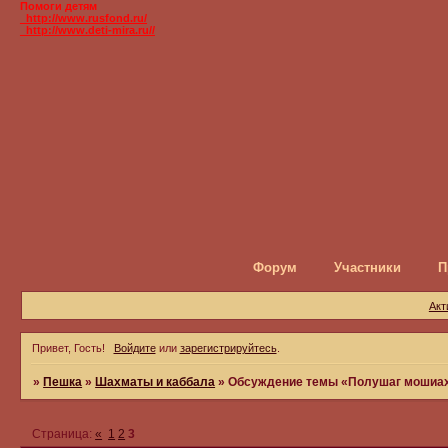
Помоги детям
_http://www.rusfond.ru/
_http://www.deti-mira.ru//
Форум
Участники
П
Акт
Привет, Гость!
Войдите
или
зарегистрируйтесь
.
»
Пешка
»
Шахматы и каббала
»
Обсуждение темы «Полушаг мошиах
Страница:
«
1
2
3