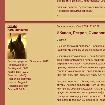
Вот. По мнению папы, христианская цер
Долг, как водится, будем выплачивать з
Нехрен на форумах зависать!
0
byasha
Поделиться
4 октября, 2013г. 11:03:20
Администратор
Ибаноп, Петроп, Сидоро
Ссылка
Именно так будет выглядеть написани
графики. Но больше всего не повезёт 
Известный казахоязычный сайт Абай.kz
казахского алфавита в пользу график
Зарегистрирован
: 22 января, 2012г.
алфавит «тоте жазу» на основе арабики
Приглашений:
0
правах, сменив арабские знаки на кир
Сообщений:
3661
строю казахского языка, предлагается 
Уважение:
[+19/-2]
«й», «в», «ё», «ф», «х», «ц», «щ», «ь»,
Позитив:
[+7/-0]
Провел на форуме:
Как утверждается в обращении, новая 
1 месяц 14 дней
авторы, по всей видимости, не учли тог
Последний визит:
«h» прочно вошли в казахский язык. Б
Вчера 09:10:54
существительными, как «пупаика» (фуф
(Владивосток), а друзей станем звать 
Киркороп. В деликатном положении ока