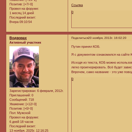
Позитив:
[+7/-0]
Ссылка
Провел на форуме:
0
1 месяц 14 дней
Последний визит:
Вчера 09:10:54
Водворах
Поделиться
20 ноября, 2013г. 16:02:20
Активный участник
Путин принял КОБ.
Я с документом ознакомился на сайте 
Исходя из текста, КОБ можно использо
легко проигнорировать. Всё будет зави
Впрочем, само название - это уже пово
0
Зарегистрирован
: 6 февраля, 2012г.
Приглашений:
0
Сообщений:
718
Уважение:
[+12/-0]
Позитив:
[+0/-0]
Пол:
Мужской
Провел на форуме:
6 дней 18 часов
Последний визит:
13 ноября, 2025г. 12:16:25