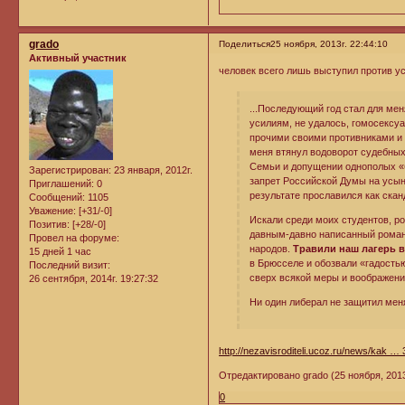
grado
Поделиться
25 ноября, 2013г. 22:44:10
Активный участник
человек всего лишь выступил против у
...Последующий год стал для мен
усилиям, не удалось, гомосексу
прочими своими противниками и 
меня втянул водоворот судебных
Семьи и допущении однополых «б
Зарегистрирован
: 23 января, 2012г.
запрет Российской Думы на усыно
Приглашений:
0
результате прославился как ска
Сообщений:
1105
Уважение:
[+31/-0]
Искали среди моих студентов, ро
Позитив:
[+28/-0]
давным-давно написанный роман 
Провел на форуме:
народов.
Травили наш лагерь 
15 дней 1 час
в Брюсселе и обозвали «гадость
Последний визит:
сверх всякой меры и воображени
26 сентября, 2014г. 19:27:32
Ни один либерал не защитил меня
http://nezavisroditeli.ucoz.ru/news/kak …
Отредактировано grado (25 ноября, 2013г
0