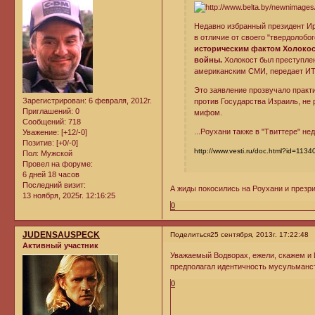
Недавно избранный президент Ир
в отличие от своего "твердолобо
историческим фактом Холокос
войны.
Холокост был преступлен
американским СМИ, передает И
Это заявление прозвучало практ
Зарегистрирован
: 6 февраля, 2012г.
против Государства Израиль, не
Приглашений:
0
мифом.
Сообщений:
718
...Роухани также в "Твиттере" н
Уважение:
[+12/-0]
Позитив:
[+0/-0]
http://www.vesti.ru/doc.html?id=113
Пол:
Мужской
Провел на форуме:
6 дней 18 часов
Последний визит:
А жиды покосились на Роухани и презр
13 ноября, 2025г. 12:16:25
0
JUDENSAUSPECK
Поделиться
25 сентября, 2013г. 17:22:48
Активный участник
Уважаемый Водворах, ежели, скажем и И
предполагал идентичность мусульманст
0