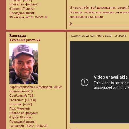
Позитив:
[+0/-0]
Провел на форуме:
И часто тебе твой дружище так говорит
9 часов 17 минут
Впрочем, чего же еще ожидать от начит
Последний визит:
мерзопакостные вещи.
30 января, 2014г. 09:22:38
0
Водворах
Поделиться
27 сентября, 2013г. 16:30:48
Активный участник
Зарегистрирован
: 6 февраля, 2012г.
Приглашений:
0
Сообщений:
718
Уважение:
[+12/-0]
Позитив:
[+0/-0]
Пол:
Мужской
Провел на форуме:
6 дней 18 часов
Последний визит:
13 ноября, 2025г. 12:16:25