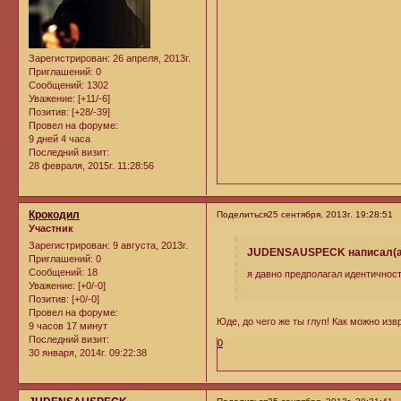
Зарегистрирован
: 26 апреля, 2013г.
Приглашений:
0
Сообщений:
1302
Уважение:
[+11/-6]
Позитив:
[+28/-39]
Провел на форуме:
9 дней 4 часа
Последний визит:
28 февраля, 2015г. 11:28:56
Крокодил
Поделиться
25 сентября, 2013г. 19:28:51
Участник
Зарегистрирован
: 9 августа, 2013г.
JUDENSAUSPECK написал(а
Приглашений:
0
Сообщений:
18
я давно предполагал идентичнос
Уважение:
[+0/-0]
Позитив:
[+0/-0]
Провел на форуме:
Юде, до чего же ты глуп! Как можно из
9 часов 17 минут
Последний визит:
0
30 января, 2014г. 09:22:38