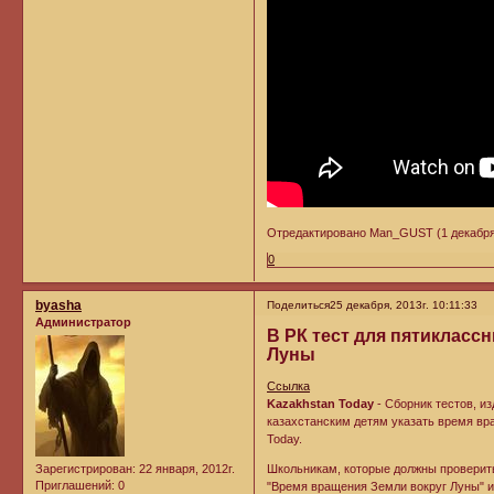
Отредактировано Man_GUST (1 декабря, 
0
byasha
Поделиться
25 декабря, 2013г. 10:11:33
Администратор
В РК тест для пятикласс
Луны
Ссылка
Kazakhstan Today
- Сборник тестов, и
казахстанским детям указать время вр
Today.
Зарегистрирован
: 22 января, 2012г.
Школьникам, которые должны проверить
Приглашений:
0
"Время вращения Земли вокруг Луны" из в