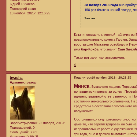
6 дней 18 часов
28 ноября 2013 года
она пройдёт
Последний визит:
150 раз ближе к нашей звезде, ч
13 ноября, 2025г. 12:16:25
Там же
Кстати, согласно глиняной табличке из
предположительно комета Галлея, была ви
восставшие Маккавеи освободили Иерус
имя
бар-Кохба
, что значит
Сын Звезд
Такая вот занятная астрономия.
0
byasha
Поделиться
19 ноября, 2013г. 20:23:25
Администратор
Минск.
Буквально на днях Первомай
попавшегося пьяным за рулем. Первый р
административной ответственности. Но м
состоянии алкогольного опьянения. На 
средством в состоянии алкогольного оп
нарушения".
Состоявшийся суд приговорил злостног
Зарегистрирован
: 22 января, 2012г.
даже то, что зарегистрирован он был на
Приглашений:
0
исправительных работ, с удержанием 2
Сообщений:
3661
три года, еще и должен выплатить штра
Уважение:
[+19/-2]