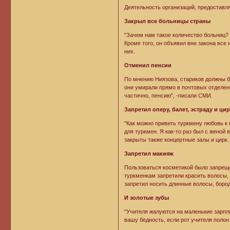
Деятельность организаций, предоставл
Закрыл все больницы страны
"Зачем нам такое количество больниц? 
Кроме того, он объявил вне закона вс
них.
Отменил пенсии
По мнению Ниязова, стариков должны бу
они умирали прямо в почтовых отделения
частично, пенсию", -писали СМИ.
Запретил оперу, балет, эстраду и ци
"Как можно привить туркмену любовь к 
для туркмен. Я как-то раз был с женой 
закрыты также концертные залы и цирк.
Запретил макияж
Пользоваться косметикой было запреще
туркменкам запретили красить волосы,
запретил носить длинные волосы, бород
И золотые зубы
"Учителя жалуются на маленькие зарпла
вашу бедность, если рот учителя полон