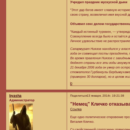
Учредил праздник мускусной дыни
"Этот дар богов имеет славную истори
свою страну, возвеличил имя вкусной д
Объявил секс делом государственн
"Каждый истинный туркмен, — утвержда
Совокупление всегда было и остаётся 
Личное удовольствие не распространяе
Сапармурат Ниязов находился у власти
года он совмещал посты президента,
Во время правления Ниязов с завидны
бюджет страны все эти годы аккумул
21 декабря 2006 года он умер от ост
стоматолог Гурбангулы Бердымухамедо
(примерно 30 долларов), но в целом ж
0
byasha
Поделиться
13 января, 2014г. 19:21:38
Администратор
"Немец" Кличко отказыва
Ссылка
Еще одно политическое откровение проз
Виталия Кличко.
Со свойственной спортсмену прямолин