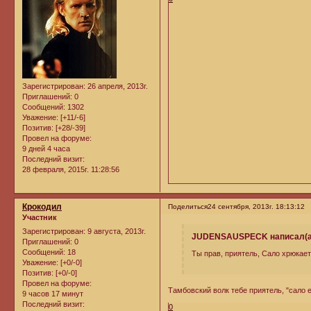
Зарегистрирован
: 26 апреля, 2013г.
Приглашений:
0
Сообщений:
1302
Уважение:
[+11/-6]
Позитив:
[+28/-39]
Провел на форуме:
9 дней 4 часа
Последний визит:
28 февраля, 2015г. 11:28:56
Крокодил
Поделиться
24 сентября, 2013г. 18:13:12
Участник
Зарегистрирован
: 9 августа, 2013г.
JUDENSAUSPECK написал(а
Приглашений:
0
Сообщений:
18
Ты прав, приятель, Сало хрюкает
Уважение:
[+0/-0]
Позитив:
[+0/-0]
Провел на форуме:
Тамбовский волк тебе приятель, "сало 
9 часов 17 минут
Последний визит:
0