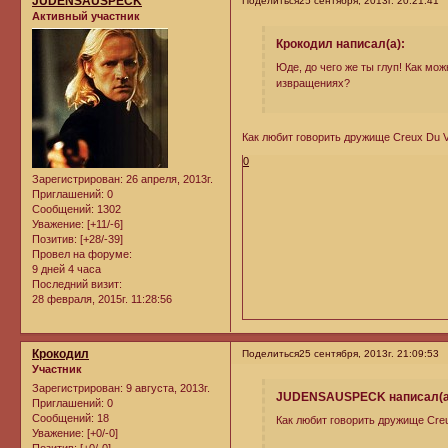
JUDENSAUSPECK
Поделиться
25 сентября, 2013г. 20:21:41
Активный участник
Крокодил написал(а):
Юде, до чего же ты глуп! Как мо
извращениях?
Как любит говорить дружище Creux Du V
0
Зарегистрирован
: 26 апреля, 2013г.
Приглашений:
0
Сообщений:
1302
Уважение:
[+11/-6]
Позитив:
[+28/-39]
Провел на форуме:
9 дней 4 часа
Последний визит:
28 февраля, 2015г. 11:28:56
Крокодил
Поделиться
25 сентября, 2013г. 21:09:53
Участник
Зарегистрирован
: 9 августа, 2013г.
JUDENSAUSPECK написал(а
Приглашений:
0
Сообщений:
18
Как любит говорить дружище Creu
Уважение:
[+0/-0]