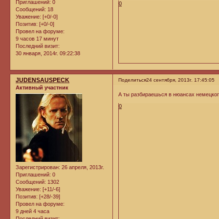
Приглашений:
0
0
Сообщений:
18
Уважение:
[+0/-0]
Позитив:
[+0/-0]
Провел на форуме:
9 часов 17 минут
Последний визит:
30 января, 2014г. 09:22:38
JUDENSAUSPECK
Поделиться
24 сентября, 2013г. 17:45:05
Активный участник
А ты разбираешься в нюансах немецко
0
Зарегистрирован
: 26 апреля, 2013г.
Приглашений:
0
Сообщений:
1302
Уважение:
[+11/-6]
Позитив:
[+28/-39]
Провел на форуме:
9 дней 4 часа
Последний визит: