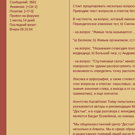
Сообщений:
3661
Стоит процитировать несколько вопросо
Уважение:
[+19/-2]
Приводим текст вопросов и ответов бе
Позитив:
[+7/-0]
Провел на форуме:
В частности, на вопрос, который лакон
1 месяц 14 дней
Периодическое изменеие тел; b) Смена 
Последний визит:
Вчера 09:10:54
- на вопрос: "Живые тела называются .
"a) Белоком; b) Живым организмом; с) 
- на вопрос: "Называния созвездия пох
медведица; b) Больший тигр; с) Андрам
- на вопрос: "Спутниковая связь" име
поверхностях здании распрострянять те
возможность определить точку располо
Лексика и орфография, а также стилист
этих вопросах и ответах: смысловых, 
знания значения слова, а иногда и от с
грамматике), и еще опечаток.
Агентство Kazakhstan Today попыталось
указываются авторы и рекомендации М
"Достык", и в ходе разговора с менедж
является Багдат Есембеков, но номера 
"Мы общеказахстанский центр "Достык".
несколько в Алматы. Мы в сфере образ
в казахстанско-турецкий лицей после 6-