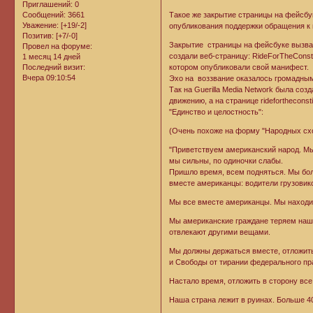
Приглашений:
0
Сообщений:
3661
Такое же закрытие страницы на фейсбук
Уважение:
[+19/-2]
опубликования поддержки обращения к
Позитив:
[+7/-0]
Закрытие страницы на фейсбуке вызва
Провел на форуме:
создали веб-страницу: RideForTheConstit
1 месяц 14 дней
Последний визит:
котором опубликовали свой манифест.
Вчера 09:10:54
Эхо на воззвание оказалось громадным 
Так на Guerilla Media Network былa созд
движению, а на странице rideforthecon
"Единство и целостность":
(Очень похоже на форму "Народных схо
"Приветствуем американский народ. Мы
мы сильны, по одиночки слабы.
Пришло время, всем подняться. Мы бол
вместе американцы: водители грузовик
Мы все вместе американцы. Мы находим
Мы американские граждане теряем нашу
отвлекают другими вещами.
Мы должны держаться вместе, отложить 
и Свободы от тирании федерального пр
Настало время, отложить в сторону все
Наша страна лежит в руинах. Больше 4