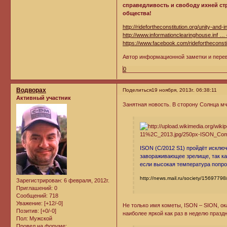
справедливость и свободу ихней стра
общества!
http://ridefortheconstitution.org/unity-and-in
http://www.informationclearinghouse.inf 
https://www.facebook.com/ridefortheconsti
Автор информационной заметки и пере
0
Водворах
Поделиться
19 ноября, 2013г. 06:38:11
Активный участник
Занятная новость. В сторону Солнца м
ISON (C/2012 S1) пройдёт исключ
завораживающее зрелище, так как
если высокая температура попрос
http://news.mail.ru/society/15697798
Зарегистрирован
: 6 февраля, 2012г.
Приглашений:
0
Сообщений:
718
Уважение:
[+12/-0]
Не только имя кометы, ISON – SION, ок
Позитив:
[+0/-0]
наиболее яркой как раз в неделю празд
Пол:
Мужской
Провел на форуме: