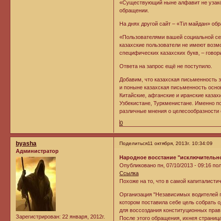
«Существующий ныне алфавит не узако
обращении.
На днях другой сайт – «Тiл майдан» обр
«Пользователями вашей социальной сети
казахские пользователи не имеют возм
специфических казахских букв, – говор
Ответа на запрос ещё не поступило.
Добавим, что казахская письменность з
и поныне казахская письменность основ
Китайские, афганские и иранские казахи
Узбекистане, Туркменистане. Именно п
различные мнения о целесообразности 
0
byasha
Поделиться
11 октября, 2013г. 10:34:09
Администратор
Народное восстание "исключительно
Опубликовано пн, 07/10/2013 - 09:16 по
Ссылка
Похоже на то, что в самой капиталист
Организация "Независимых водителей гр
котором поставила себе цель собрать о
для воссоздания конституционных прав
Зарегистрирован
: 22 января, 2012г.
После этого обращения, ихнея страниц