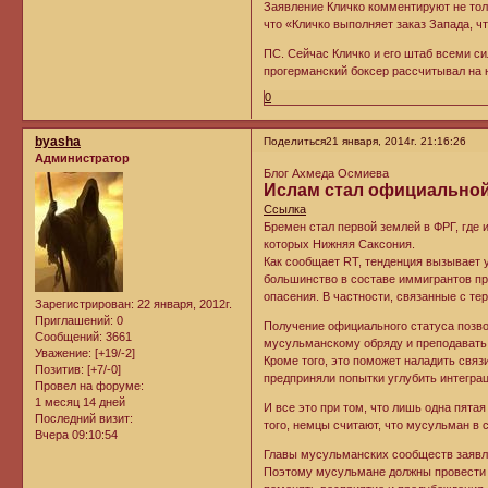
Заявление Кличко комментируют не тол
что «Кличко выполняет заказ Запада, ч
ПС. Сейчас Кличко и его штаб всеми с
прогерманский боксер рассчитывал на н
0
byasha
Поделиться
21 января, 2014г. 21:16:26
Администратор
Блог Ахмеда Осмиева
Ислам стал официальной
Ссылка
Бремен стал первой землей в ФРГ, где 
которых Нижняя Саксония.
Как сообщает RT, тенденция вызывает
большинство в составе иммигрантов пр
опасения. В частности, связанные с те
Зарегистрирован
: 22 января, 2012г.
Приглашений:
0
Получение официального статуса позв
Сообщений:
3661
мусульманскому обряду и преподавать 
Уважение:
[+19/-2]
Кроме того, это поможет наладить свя
Позитив:
[+7/-0]
предприняли попытки углубить интеграц
Провел на форуме:
1 месяц 14 дней
И все это при том, что лишь одна пят
Последний визит:
того, немцы считают, что мусульман в 
Вчера 09:10:54
Главы мусульманских сообществ заявл
Поэтому мусульмане должны провести 