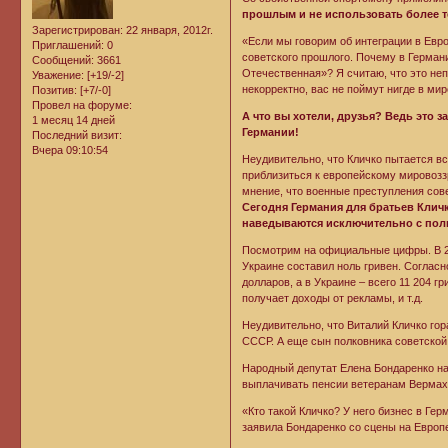
прошлым и не использовать более т
Зарегистрирован
: 22 января, 2012г.
«Если мы говорим об интеграции в Евр
Приглашений:
0
советского прошлого. Почему в Германи
Сообщений:
3661
Отечественная»? Я считаю, что это неп
Уважение:
[+19/-2]
некорректно, вас не поймут нигде в ми
Позитив:
[+7/-0]
Провел на форуме:
А что вы хотели, друзья? Ведь это 
1 месяц 14 дней
Германии!
Последний визит:
Вчера 09:10:54
Неудивительно, что Кличко пытается вс
приблизиться к европейскому мировозз
мнение, что военные преступления сов
Сегодня Германия для братьев Кличк
наведываются исключительно с пол
Посмотрим на официальные цифры. В 20
Украине составил ноль гривен. Согласн
долларов, а в Украине – всего 11 204 
получает доходы от рекламы, и т.д.
Неудивительно, что Виталий Кличко го
СССР. А еще сын полковника советско
Народный депутат Елена Бондаренко на
выплачивать пенсии ветеранам Вермах
«Кто такой Кличко? У него бизнес в Гер
заявила Бондаренко со сцены на Европ