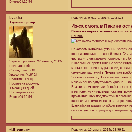
Вчера 09:10:54
byasha
Поделиться
6 марта, 2014г. 19:23:13
Администратор
Из-за смога в Пекине ос
Пекин на пороге экологической кат
Ссылка
По словам китайских учёных, загрязнен
последствиями от ядерной зимы. Считае
частиц, что они закроют солнце, чего 
Зарегистрирован
: 22 января, 2012г.
В настоящее время именно такая ситуа
Приглашений:
0
мешает фотосинтезу растений, и если с
Сообщений:
3661
саженцам растений в Пекине уже требу
Уважение:
[+19/-2]
Частицы смога над Пекином достаточно 
Позитив:
[+7/-0]
максимально допустимого уровня — бе
Провел на форуме:
Власти ведут политику борьбы с загря
1 месяц 14 дней
в регионе, но улучшений пока нет: вон
Последний визит:
промышленных предприятий в столице п
Вчера 09:10:54
перспективе смог может стать причиной
Шанхайская академия общественных нау
словам учёных, город «едва подходит д
0
~Штурман~
Поделиться
19 марта, 2014г. 22:56:11