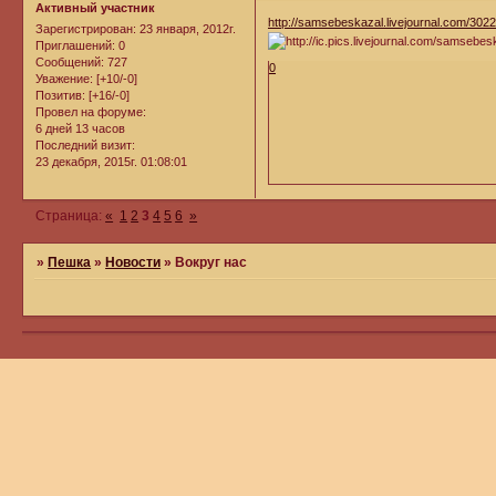
Активный участник
http://samsebeskazal.livejournal.com/3022
Зарегистрирован
: 23 января, 2012г.
Приглашений:
0
Сообщений:
727
0
Уважение:
[+10/-0]
Позитив:
[+16/-0]
Провел на форуме:
6 дней 13 часов
Последний визит:
23 декабря, 2015г. 01:08:01
Страница:
«
1
2
3
4
5
6
»
»
Пешка
»
Новости
»
Вокруг нас