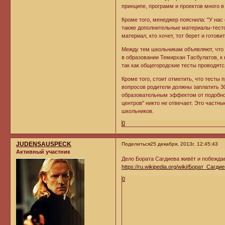
принципе, программ и проектов много в
Кроме того, менеджер пояснила: "У нас 
также дополнительные материалы-тестов
материал, кто хочет, тот берет и готовит
Между тем школьникам объявляют, что т
в образовании Темирхан Тасбулатов, к 
так как общегородские тесты проводят
Кроме того, стоит отметить, что тесты 
вопросов родители должны заплатить 30
образовательным эффектом от подобног
центров" никто не отвечает. Это частны
школьников.
0
JUDENSAUSPECK
Поделиться
25 декабря, 2013г. 12:45:43
Активный участник
Дело Бората Сагдиева живёт и побеждае
https://ru.wikipedia.org/wiki/Борат_Сагди
0