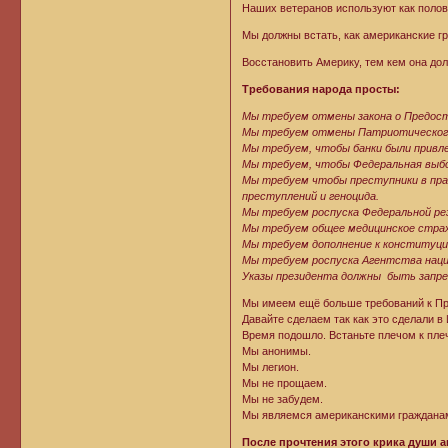
Наших ветеранов используют как полов
Мы должны встать, как американские гр
Восстановить Америку, тем кем она до
Требования народа просты:
Мы требуем отмены закона о Предос
Мы требуем отмены Патриотическог
Мы требуем, чтобы банки были привл
Мы требуем, чтобы Федеральная выбо
Мы требуем чтобы преступники в пра
преступлений и геноцида.
Мы требуем роспуска Федеральной р
Мы требуем общее медицинское страх
Мы требуем дополнение к конституции
Мы требуем роспуска Агентства наци
Указы президента должны быть запр
Мы имеем ещё больше требований к Пра
Давайте сделаем так как это сделали в
Время подошло. Встаньте плечом к плечу
Мы анонимы.
Мы легион.
Мы не прощаем.
Мы не забудем.
Мы являемся американскими граждана
После прочтения этого крика души а