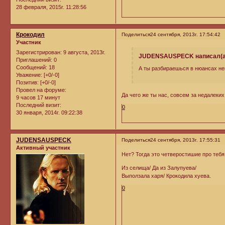
28 февраля, 2015г. 11:28:56
Крокодил
Поделиться
24 сентября, 2013г. 17:54:42
Участник
Зарегистрирован
: 9 августа, 2013г.
JUDENSAUSPECK написал(а
Приглашений:
0
Сообщений:
18
А ты разбираешься в нюансах не
Уважение:
[+0/-0]
Позитив:
[+0/-0]
Провел на форуме:
Да чего же ты нас, совсем за недалеки
9 часов 17 минут
Последний визит:
0
30 января, 2014г. 09:22:38
JUDENSAUSPECK
Поделиться
24 сентября, 2013г. 17:55:31
Активный участник
Нет? Тогда это четверостишие про тебя
Из селища/ Да из Залупуева/
Выползала харя/ Крокодила хуева.
0