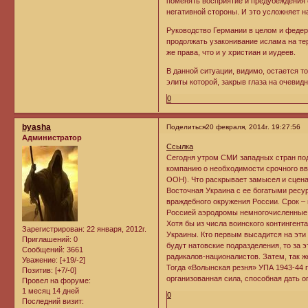
поменять восприятие и предубеждения 
негативной стороны. И это усложняет н
Руководство Германии в целом и феде
продолжать узаконивание ислама на те
же права, что и у христиан и иудеев.
В данной ситуации, видимо, остается т
элиты которой, закрыв глаза на очевид
0
byasha
Поделиться
20 февраля, 2014г. 19:27:56
Администратор
Ссылка
Сегодня утром СМИ западных стран по
компанию о необходимости срочного вво
ООН). Что раскрывает замысел и сцена
Восточная Украина с ее богатыми ресу
враждебного окружения России. Срок –
Россией аэродромы немногочисленные 
Хотя бы из числа воинского контингент
Зарегистрирован
: 22 января, 2012г.
Украины. Кто первым высадится на эти 
Приглашений:
0
будут натовские подразделения, то за
Сообщений:
3661
радикалов-националистов. Затем, так же
Уважение:
[+19/-2]
Тогда «Волынская резня» УПА 1943-44 г
Позитив:
[+7/-0]
организованная сила, способная дать о
Провел на форуме:
1 месяц 14 дней
0
Последний визит: