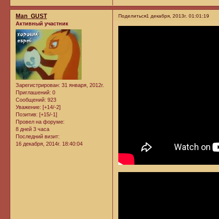
Man_GUST
Поделиться
1 декабря, 2013г. 01:01:19
Активный участник
Зарегистрирован
: 31 января, 2012г.
Приглашений:
0
Сообщений:
923
Уважение:
[+14/-2]
Позитив:
[+15/-1]
Провел на форуме:
8 дней 3 часа
Последний визит:
16 декабря, 2014г. 18:40:04