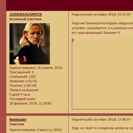
JUDENSAUSPECK
Поделиться
24 сентября, 2013г. 01:07:29
Активный участник
Надо же! Биллибой Козлодоев обиделся! 
уязвляет, оказывается, его ранимую нат
его трансформаций. Бееееее !!!
0
Зарегистрирован
: 26 апреля, 2013г.
Приглашений:
0
Сообщений:
1302
Уважение:
[+11/-6]
Позитив:
[+28/-39]
Провел на форуме:
9 дней 4 часа
Последний визит:
28 февраля, 2015г. 11:28:56
Крокодил
Поделиться
24 сентября, 2013г. 17:36:07
Участник
Юде, ну твой-то псевдоним ничем не л
Зарегистрирован
: 9 августа, 2013г.