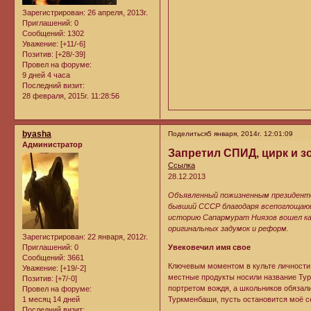
Зарегистрирован
: 26 апреля, 2013г.
Приглашений:
0
Сообщений:
1302
Уважение:
[+11/-6]
Позитив:
[+28/-39]
Провел на форуме:
9 дней 4 часа
Последний визит:
28 февраля, 2015г. 11:28:56
byasha
Поделиться
5 января, 2014г. 12:01:09
Администратор
Запретил СПИД, цирк и 
Ссылка
28.12.2013
Объявленный пожизненным президентом
бывший СССР благодаря всепоглощающ
историю Сапармурат Ниязов вошел как
оригинальных задумок и реформ.
Зарегистрирован
: 22 января, 2012г.
Приглашений:
0
Увековечил имя свое
Сообщений:
3661
Ключевым моментом в культе личности
Уважение:
[+19/-2]
местные продукты носили название Тур
Позитив:
[+7/-0]
портретом вождя, а школьников обязали
Провел на форуме:
1 месяц 14 дней
Туркменбаши, пусть остановится моё с
Последний визит: