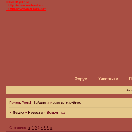
Помоги детям
_http://www.rusfond.ru/
_http://www.deti-mira.ru//
Форум
Участники
П
Акт
Привет, Гость!
Войдите
или
зарегистрируйтесь
.
»
Пешка
»
Новости
»
Вокруг нас
Страница:
«
1
2
3
4
5
6
»