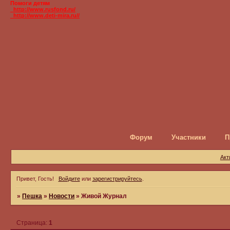
Помоги детям
_http://www.rusfond.ru/
_http://www.deti-mira.ru//
Форум
Участники
П
Акт
Привет, Гость!
Войдите
или
зарегистрируйтесь
.
»
Пешка
»
Новости
»
Живой Журнал
Страница:
1