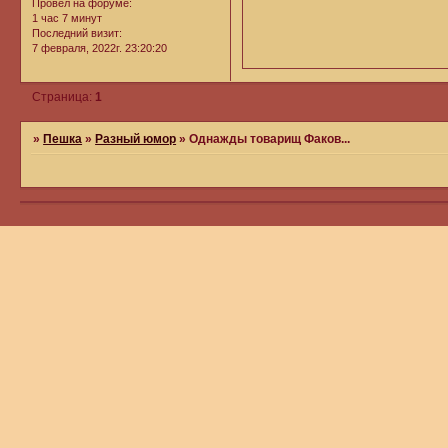
Провел на форуме:
1 час 7 минут
Последний визит:
7 февраля, 2022г. 23:20:20
Страница:
1
»
Пешка
»
Разный юмор
»
Однажды товарищ Факов...