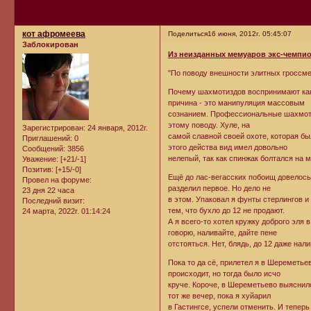
кот афромеева
Поделиться
16 июня, 2012г. 05:45:07
Заблокирован
Из неизданных мемуаров экс-чемпио
"По поводу внешности элитных гроссме
Почему шахмотиздов воспринимают как
причина - это манипуляция массовым
сознанием. Профессиональные шахмоты - 
этому поводу. Хуле, на
Зарегистрирован
: 24 января, 2012г.
самой славной своей охоте, которая был
Приглашений:
0
этого действа вид имел довольно
Сообщений:
3856
нелепый, так как спинжак болтался на м
Уважение:
[+21/-1]
Позитив:
[+15/-0]
Ещё до лас-вегасских побоищ довелось м
Провел на форуме:
разделил первое. Но дело не
23 дня 22 часа
в этом. Упаковал я фунты стерлингов и
Последний визит:
тем, что бухло до 12 не продают.
24 марта, 2022г. 01:14:24
А я всего-то хотел кружку доброго эля в
говорю, наливайте, дайте пене
отстояться. Нет, блядь, до 12 даже нал
Пока то да сё, прилетел я в Шереметье
происходит, но тогда было исчо
круче. Короче, в Шереметьево выяснилос
тот же вечер, пока я хуйарил
в Гастингсе, успели отменить. И теперь