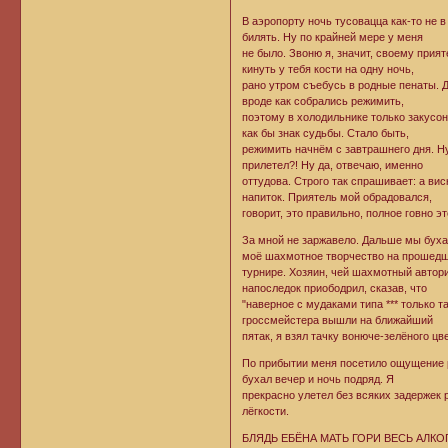
В аэропорту ночь тусовацца как-то не в
билять. Ну по крайней мере у меня
не было. Звоню я, значит, своему прият
кинуть у тебя кости на одну ночь,
рано утром съебусь в родные пенаты. Да
вроде как собрались режимить,
поэтому в холодильнике только закусон
как бы знак судьбы. Стало быть,
режимить начнём с завтрашнего дня. Ну 
прилетел?! Ну да, отвечаю, именно
оттудова. Строго так спрашивает: а виск
напиток. Приятель мой обрадовался,
говорит, это правильно, полное говно э
За мной не заржавело. Дальше мы буха
моё шахмотное творчество на прошед
турнире. Хозяин, чей шахмотный авторит
напоследок приободрил, сказав, что
"наверное с мудаками типа *** только 
гроссмейстера вышли на ближайший
пятак, я взял тачку вонюче-зелёного цв
По прибытии меня посетило ощущение ре
бухал вечер и ночь подряд. Я
прекрасно улетел без всяких задержек 
лёгкости.
БЛЯДЬ ЕБЁНА МАТЬ ГОРИ ВЕСЬ АЛКОГО