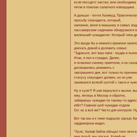
если пессдетс настал, мне необходима 
пятак в поисках салатного извощщика.
А дальше - почти Халивуд. Практически
просьбу секунданта, который,
напомню, меня в машынку и сажал, води
пассажирским сидением обнаружился 
маленький чумаданчег. Который типа д
Это вроде бы и немного времени заняло
доехать домой и доложить семье:
"Здрасьте, вот ваш папа - мудак и пьян
Итак, я пил и страдал. Далее,
я позвонил своему приятелю, и он сказа
договорились режимить с
завтрашнего дня, вот только по причине
статусу секундант должен, но он уже
занимался всякой хуетой с такси и чум
Ну и хуле?! Я уже вернулся к жызни, в
ему, летишь в Москау и обратно,
забираешь чумадан по такому-то адресу
ибёт? Главное шоб чумадан отдали
Он: ну а всё же? Чисто для контроля. Н
Вот так мы и к теме подошли: раскас Би
гардеморона видел.
"Хуле, Халиф бабла обещал типо лети в
мне похуй, мы друзья, Халиф не