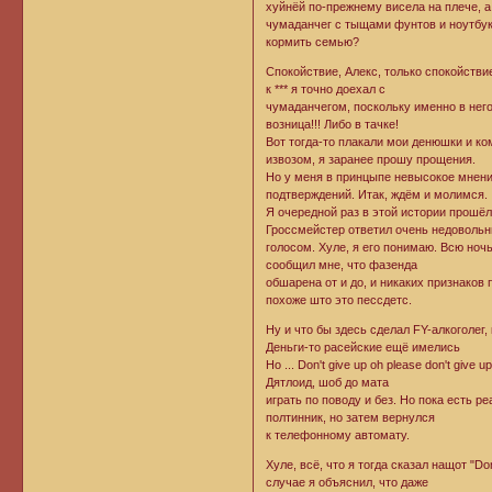
хуйнёй по-прежнему висела на плече, а
чумаданчег с тыщами фунтов и ноутбук
кормить семью?
Спокойствие, Алекс, только спокойстви
к *** я точно доехал с
чумаданчегом, поскольку именно в него 
возница!!! Либо в тачке!
Вот тогда-то плакали мои денюшки и ко
извозом, я заранее прошу прощения.
Но у меня в принцыпе невысокое мнени
подтверждений. Итак, ждём и молимся.
Я очередной раз в этой истории прошё
Гроссмейстер ответил очень недоволь
голосом. Хуле, я его понимаю. Всю ноч
сообщил мне, что фазенда
обшарена от и до, и никаких признаков
похоже што это пессдетс.
Ну и что бы здесь сделал FY-алкоголег,
Деньги-то расейские ещё имелись
Но ... Don't give up oh please don't giv
Дятлоид, шоб до мата
играть по поводу и без. Но пока есть р
полтинник, но затем вернулся
к телефонному автомату.
Хуле, всё, что я тогда сказал нащот "D
случае я объяснил, что даже