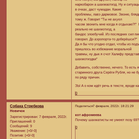
наркобарон а шахмаотизд. Ну и ситуацы
в очках, даст чумадан. Какие
проблемы, лавэ дармовое. Звоню, блядь
тому ж. Говорит "Ты не ахуел
часом звонить мне когда я отдыхаю?!" Н
реально не шахмотизд, а
бандос злоебучий. Из последних сил писк
говорил. До аэропорта-то доберёшси?"
Да я бы что угодно отдал, чтобы из под
пришлось во избежание моральной
травмы, ну дык я счот Халифу представ
шахмотиздки"
Добавить, собственно, нечего. То есть
старинного друга Серёги Рубля, но не б
по ряду причин.
ЗЫ А о ком идёт речь в тексте, вроде ка
0
Собака Стребкова
Поделиться
7 февраля, 2022г. 18:21:29
Новичок
кот афромеева
Зарегистрирован
: 7 февраля, 2022г.
Почему шахматисты не умеют позу 69? П
Приглашений:
0
Сообщений:
9
0
Уважение:
[+0/-0]
Позитив:
[+0/-0]