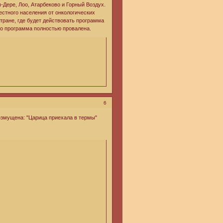
-Дере, Лоо, Атарбеково и Горный Воздух.
естного населения от онкологических
тране, где будет действовать программа
то программа полностью провалена.
6
озмущена: "Царица приехала в термы"