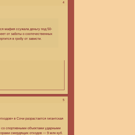
4
ся мафия ссужала деньгу под 50-
имеет от заботы о соотечественных
ртится в гробу от зависти.
5
тходов» в Сочи разрастается гигантская
те со спортивными объектами ударными
 горами смердящих отходов — 9 млн куб.