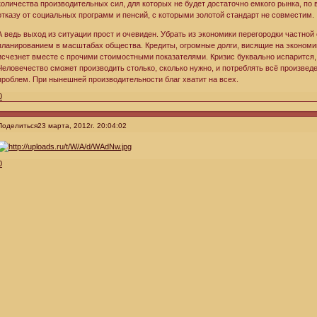
количества производительных сил, для которых не будет достаточно емкого рынка, по
отказу от социальных программ и пенсий, с которыми золотой стандарт не совместим.
А ведь выход из ситуации прост и очевиден. Убрать из экономики перегородки частной
планированием в масштабах общества. Кредиты, огромные долги, висящие на экономик
исчезнет вместе с прочими стоимостными показателями. Кризис буквально испарится, 
Человечество сможет производить столько, сколько нужно, и потреблять всё произведе
проблем. При нынешней производительности благ хватит на всех.
0
Поделиться
23 марта, 2012г. 20:04:02
0