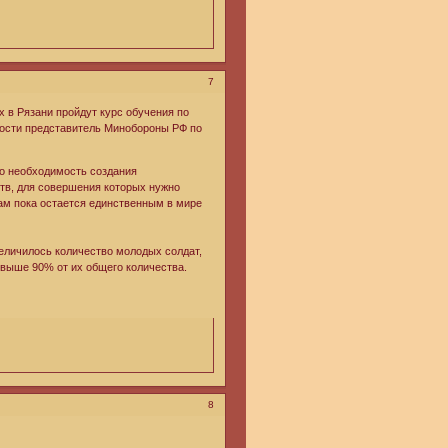
7
х в Рязани пройдут курс обучения по
ости представитель Минобороны РФ по
о необходимость создания
тв, для совершения которых нужно
ам пока остается единственным в мире
величилось количество молодых солдат,
выше 90% от их общего количества.
8