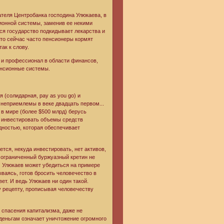
теля Центробанка господина Улюкаева, в
сионной системы, заменив ее некими
я государство подкидывает лекарства и
 что сейчас часто пенсионеры кормят
ак к слову.
т и профессионал в области финансов,
енсионные системы.
 (солидарная, pay as you go) и
 неприемлемы в веке двадцать первом...
в мире (более $500 млрд) берусь
их инвестировать объемы средств
ностью, которая обеспечивает
ется, некуда инвестировать, нет активов,
т ограниченный буржуазный кретин не
м Улюкаев может убедиться на примере
ваясь, готов бросить человечество в
ет. И ведь Улюкаев ни один такой.
у рецепту, прописывая человечеству
 спасения капитализма, даже не
 деньгам означает уничтожение огромного