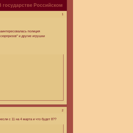
В государстве Российском
1
 заинтересовалась полиция
-сюрпризов" и другие игрушки
2
сли с 11 на 4 марта и что будет 8??