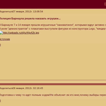
Поделиться
27 января, 2012г. 13:08:54
Полиция Барнаула решила наказать игрушки...
В Барнауле 7 и 14 января прошли игрушечные "наномитинги", которыми вдруг активно
В роли "демонстрантов" с плакатами выступили фигурки из конструктора Lego, "киндер
источник
0
Поделиться
28 января, 2012г. 02:16:45
Подготовка к чему то идет полным ходом!Не объяснит ли кто мне,почему выборы перене
0