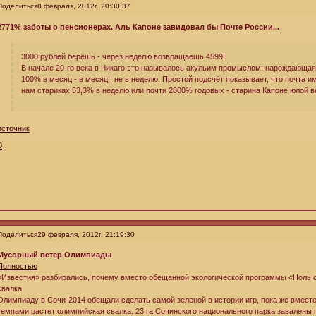
Поделиться
8 февраля, 2012г. 20:30:37
2771% заботы о пенсионерах. Аль Капоне завидовал бы Почте России...
3000 рублей берёшь - через неделю возвращаешь 4599!
В начале 20-го века в Чикаго это называлось акульим промыслом: нарождающая
100% в месяц - в месяц!, не в неделю. Простой подсчёт показывает, что почта 
нам стариках 53,3% в неделю или почти 2800% годовых - старина Капоне юлой ве
источник
0
Поделиться
29 февраля, 2012г. 21:19:30
Мусорный ветер Олимпиады
Полностью
«Известия» разбирались, почему вместо обещанной экологической программы «Ноль о
свалка
Олимпиаду в Сочи-2014 обещали сделать самой зеленой в истории игр, пока же вмес
темпами растет олимпийская свалка. 23 га Сочинского национального парка завалены