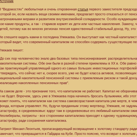
Источник
В "Ведомостях" любопытная и очень откровенная
статья
первого заместителя председа
которой он, если назвать вещи своими именами, предлагает просто отказаться от пен
патронажными мерами и развитием внутрисемейной солидарности. Особо нуждающимс
кое-какие продукты, а так - стариков кормят их дети или частные накопления. Замечу,
детей, потому как во многих регионах пенсия единственный стабильный доход. Ну, это т
Не спешите кидать камни в господина Улюкаева. Он выступает как честный капиталис
который видит, что современный капитализм не способен содержать существующие п
Улюкаев пишет:
"До сих пор человечество знало два базовых типа пенсионирования: распределительная
накопительная системы. Обе они были в разной степени приемлемы в ХХ в. Обе равно
Как практикующий управляющий одного из самых больших инвестиционных портфелей 
утверждать, что сейчас нет и, скорее всего, уже не будет класса активов, позволяющ
национальной накопительной пенсионной системы с приемлемым риском и такой доход
реализацию накопленных пенсионных прав".
На самом деле - это признание того, что капитализм не работает. Капитал не оборачива
и не будет. Впрочем, здесь уже в Улюкаева пора начинать бросать булыжники, ибо это
может понять, что капитализм как система самовозрастания капитала уже мертв, в че
фонда, которым управляет. Но, будучи преданным этому мертвецу, Улюкаев, не задумы
катастрофу, в средневековье: вдруг там в средневековье его любимый капитализм ожив
Неолибералы, патриоты - все сторонники капитализма приходят к одному чудовищном
катастрофу, ради сохранения капитализма.
Патриот Михаил Леонтьев, пропагандирующий возвращение к золотому стандарту ради
замечает, что превращается в Гайдара на Кубе. Просто поясню, что возврат к золотым