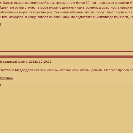
м. Заложниками экологической катастрофы стали более 10 тыс. человек из поселков Уч
Ядовитые ручьи стекают в море рядом с детскими санаториями, а смертность среди м
заболеваний выросла в десять раз. Сочинцам обещали, что их город станет первым в с
«Ноль отходов». В конце января на совещании по подготовке к Олимпиаде признали, ч
0
Поделиться
7 марта, 2012г. 19:10:25
Светлана Медведева
сняла шикарный итальянский отель целиком. Местная пресса в
Источник
0