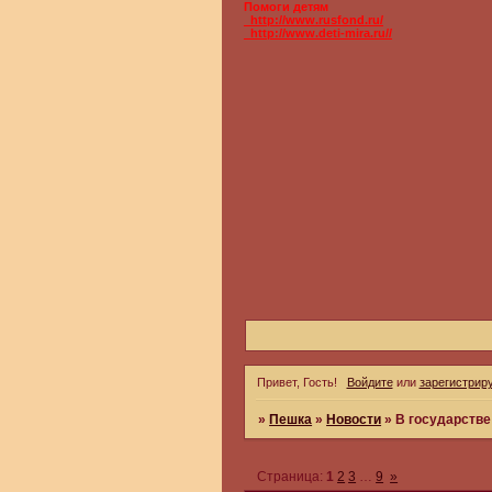
Помоги детям
_http://www.rusfond.ru/
_http://www.deti-mira.ru//
Привет, Гость!
Войдите
или
зарегистрир
»
Пешка
»
Новости
»
В государстве
Страница:
1
2
3
…
9
»