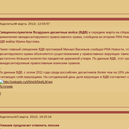
Поделиться
9 марта, 2012г. 12:03:57
Священнослужители Воздушно-десантных войск (ВДВ)
в середине марта на сбора
применению авиадесантируемого православного храма, сообщила во вторник РИА Нов
ВДВ майор Ирина Круглова.
Ранее главный священник ВДВ протоиерей Михаил Васильев сообщал РИА Новости, чт
десантируемого храма объясняется существованием у православных верующих таинс
достаточно большое количество предметов церковной утвари. По данным ВДВ, этот хр
авиадесантируемым православным воинским храмом.
..
По данным ВДВ, с осени 2011 года среди российских десантников более чем на 10% у
считающих себя верующими. На сегодняшний день доля верующих в ВДВ составляет с
Источник
0
Поделиться
15 марта, 2012г. 19:25:16
Улюкаев предлагает отменить пенсии