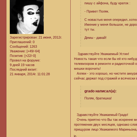
пишу с айфона, буду краток :
- Привет Поляк.
С новастью меня опередил..хотел
Имение у меня большое, не дорож
тут ты.
Зарегистрирован
: 21 июня, 2012г.
Демы - давай!
Приглашений:
0
Сообщений:
1263
Уважение:
[+49/-64]
Здравствуйте Уважаемый Устин!
Позитив:
[+22/-0]
Новость такая что если бы её кто нибу
Провел на форуме:
телевизором в ремонте и радиоточкой об
9 дней 19 часов
мешки ворочить!
Последний визит:
Аллеи - это хорошо, но чистите аккура
21 января, 2014г. 11:01:28
сейчас держат под стражей и всячески
grado написал(а):
Поляк, братишка!
Здравствуйте Уважаемый Градо!
Очень приятно что Вы так искренне м
протяжении двух месяцев, одноако сло
прищуром лицо Уважаемого Мариньона, к
0