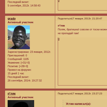
0
Последний визит:
5 сентября, 2013г. 14:58:43
grado
Поделиться
17 января, 2013г. 21:20:47
Активный участник
п*ляк
Поляк, братишка! совсем от тоски мож
не пропадай там!
0
Зарегистрирован
: 23 января, 2012г.
Приглашений:
0
Сообщений:
1105
Уважение:
[+31/-0]
Позитив:
[+28/-0]
Провел на форуме:
15 дней 1 час
Последний визит:
26 сентября, 2014г. 19:27:32
п*ляк
Поделиться
17 января, 2013г. 23:27:23
Активный участник
Устин написал(а):