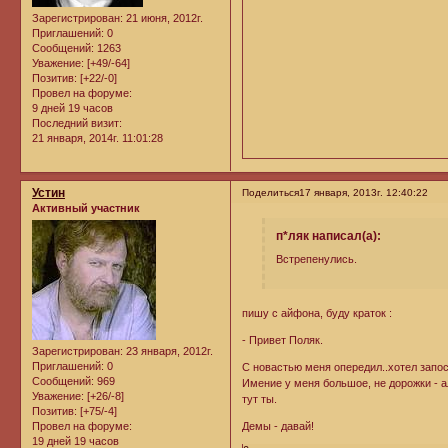
Зарегистрирован
: 21 июня, 2012г.
Приглашений:
0
Сообщений:
1263
Уважение:
[+49/-64]
Позитив:
[+22/-0]
Провел на форуме:
9 дней 19 часов
Последний визит:
21 января, 2014г. 11:01:28
Устин
Поделиться
17 января, 2013г. 12:40:22
Активный участник
п*ляк написал(а):
Встрепенулись.
пишу с айфона, буду краток :
- Привет Поляк.
Зарегистрирован
: 23 января, 2012г.
Приглашений:
0
С новастью меня опередил..хотел запос
Сообщений:
969
Имение у меня большое, не дорожки - ал
Уважение:
[+26/-8]
тут ты.
Позитив:
[+75/-4]
Демы - давай!
Провел на форуме:
19 дней 19 часов