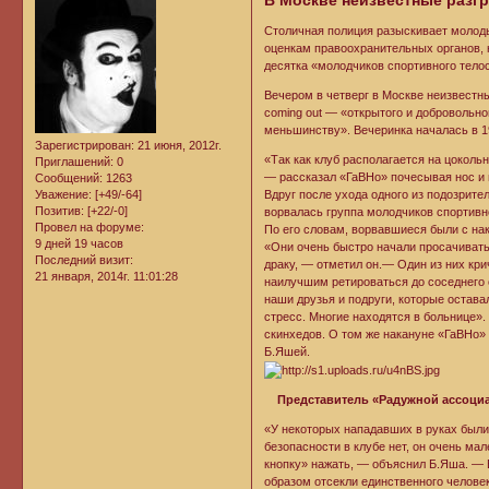
В Москве неизвестные разг
Столичная полиция разыскивает молоды
оценкам правоохранительных органов, 
десятка «молодчиков спортивного тело
Вечером в четверг в Москве неизвестн
coming out — «открытого и добровольн
меньшинству». Вечеринка началась в 19
Зарегистрирован
: 21 июня, 2012г.
«Так как клуб располагается на цоколь
Приглашений:
0
— рассказал «ГаВНо» почесывая нос и 
Сообщений:
1263
Уважение:
[+49/-64]
Вдруг после ухода одного из подозрите
Позитив:
[+22/-0]
ворвалась группа молодчиков спортивно
Провел на форуме:
По его словам, ворвавшиеся были с н
9 дней 19 часов
«Они очень быстро начали просачиватьс
Последний визит:
драку, — отметил он.— Один из них кри
21 января, 2014г. 11:01:28
наилучшим ретироваться до соседнего о
наши друзья и подруги, которые остава
стресс. Многие находятся в больнице»
скинхедов. О том же накануне «ГаВНо»
Б.Яшей.
Представитель «Радужной ассоци
«У некоторых нападавших в руках были
безопасности в клубе нет, он очень ма
кнопку» нажать, — объяснил Б.Яша. — В
образом отсекли единственного человека