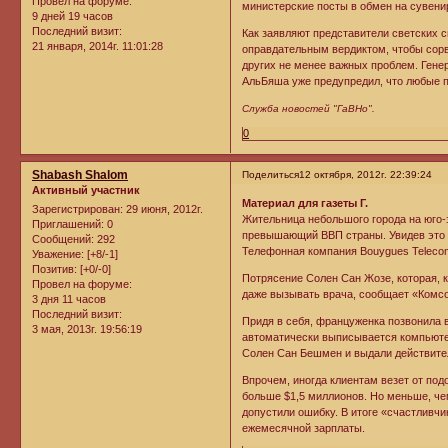
Провел на форуме:
министерские посты в обмен на сувени
9 дней 19 часов
Последний визит:
Как заявляют представители светских си
21 января, 2014г. 11:01:28
оправдательным вердиктом, чтобы сорв
других не менее важных проблем. Гене
АльБяша уже предупредил, что любые п
Служба новостей "ГаВНо".
0
Shabash Shalom
Поделиться
12 октября, 2012г. 22:39:24
Активный участник
Материал для газеты Г.
Зарегистрирован
: 29 июня, 2012г.
Жительница небольшого города на юго-
Приглашений:
0
превышающий ВВП страны. Увидев это о
Сообщений:
292
Телефонная компания Bouygues Telecom 
Уважение:
[+8/-1]
Позитив:
[+0/-0]
Потрясение Солен Сан Жозе, которая, к
Провел на форуме:
даже вызывать врача, сообщает «Комс
3 дня 11 часов
Последний визит:
Придя в себя, француженка позвонила в
3 мая, 2013г. 19:56:19
автоматически выписывается компьюте
Солен Сан Бешмен и выдали действите
Впрочем, иногда клиентам везет от под
больше $1,5 миллионов. Но меньше, чем 
допустили ошибку. В итоге «счастливчи
ежемесячной зарплаты.