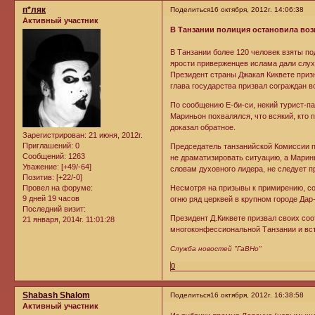
п*ляк
Поделиться
16 октября, 2012г. 14:06:38
Активный участник
В Танзании полиция остановила в
В Танзании более 120 человек взяты по
ярости приверженцев ислама дали слухи
Президент страны Джакая Киквете приз
глава государства призвал сограждан в
По сообщению Е-би-си, некий турист-п
Мариньон похвалялся, что всякий, кто 
доказал обратное.
Зарегистрирован
: 21 июня, 2012г.
Приглашений:
0
Председатель танзанийской Комиссии 
Сообщений:
1263
не драматизировать ситуацию, а Марин
Уважение:
[+49/-64]
словам духовного лидера, не следует 
Позитив:
[+22/-0]
Провел на форуме:
Несмотря на призывы к примирению, со
9 дней 19 часов
огню ряд церквей в крупном городе Дар
Последний визит:
Президент Д.Киквете призвал своих со
21 января, 2014г. 11:01:28
многоконфессиональной Танзании и вст
Служба новостей "ГаВНо"
0
Shabash Shalom
Поделиться
16 октября, 2012г. 16:38:58
Активный участник