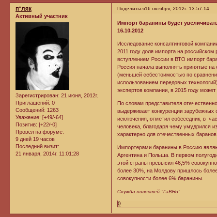
п*ляк
Поделиться
16 октября, 2012г. 13:57:14
Активный участник
Импорт баранины будет увеличиват
16.10.2012
Исследование консалтинговой компании
2011 году доля импорта на российском
вступлением России в ВТО импорт баран
Россия начала выполнять принятые на 
(меньшей себестоимостью по сравнени
использованием передовых технологий)
экспертов компании, в 2015 году может 
Зарегистрирован
: 21 июня, 2012г.
Приглашений:
0
По словам представителя отечественно
Сообщений:
1263
выдерживает конкуренции зарубежных с
Уважение:
[+49/-64]
исключения, отметил собеседник, в час
Позитив:
[+22/-0]
человека, благодаря чему умудрился из
Провел на форуме:
характерно для отечественных баранов
9 дней 19 часов
Последний визит:
Импортерами баранины в Россию являют
21 января, 2014г. 11:01:28
Аргентина и Польша. В первом полугод
этой страны превысил 46,5% совокупно
более 30%, на Молдову пришлось более 
совокупности более 6% баранины.
Служба новостей "ГаВНо"
0