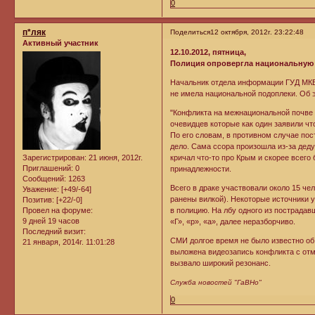
0
п*ляк
Поделиться
12 октября, 2012г. 23:22:48
Активный участник
12.10.2012, пятница,
Полиция опровергла национальную 
Начальник отдела информации ГУД МКВ
не имела национальной подоплеки. Об э
"Конфликта на межнациональной почве 
очевидцев которые как один заявили чт
По его словам, в противном случае по
дело. Сама ссора произошла из-за дед
Зарегистрирован
: 21 июня, 2012г.
кричал что-то про Крым и скорее всего
Приглашений:
0
принадлежности.
Сообщений:
1263
Всего в драке участвовали около 15 че
Уважение:
[+49/-64]
ранены вилкой). Некоторые источники у
Позитив:
[+22/-0]
Провел на форуме:
в полицию. На лбу одного из пострадав
9 дней 19 часов
«Г», «р», «а», далее неразборчиво.
Последний визит:
СМИ долгое время не было известно об
21 января, 2014г. 11:01:28
выложена видеозапись конфликта с отм
вызвало широкий резонанс.
Служба новостей "ГаВНо"
0