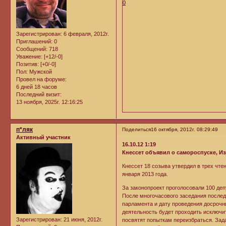
0
Зарегистрирован
: 6 февраля, 2012г.
Приглашений:
0
Сообщений:
718
Уважение:
[+12/-0]
Позитив:
[+0/-0]
Пол:
Мужской
Провел на форуме:
6 дней 18 часов
Последний визит:
13 ноября, 2025г. 12:16:25
п*ляк
Поделиться
16 октября, 2012г. 08:29:49
Активный участник
16.10.12 1:19
Кнессет объявил о самороспуске, И
Кнессет 18 созыва утвердил в трех чт
января 2013 года.
За законопроект проголосовали 100 де
После многочасового заседания послед
парламента и дату проведения досрочн
деятельность будет проходить исключи
Зарегистрирован
: 21 июня, 2012г.
посвятят попыткам переизбраться. Зад