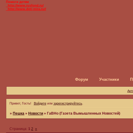
Помоги детям
_http://www.rusfond.ru/
_http://www.deti-mira.ru//
Форум
Участники
П
Акт
Привет, Гость!
Войдите
или
зарегистрируйтесь
.
»
Пешка
»
Новости
»
ГаВНо (Газета Вымышленных Новостей)
Страница:
1
2
»