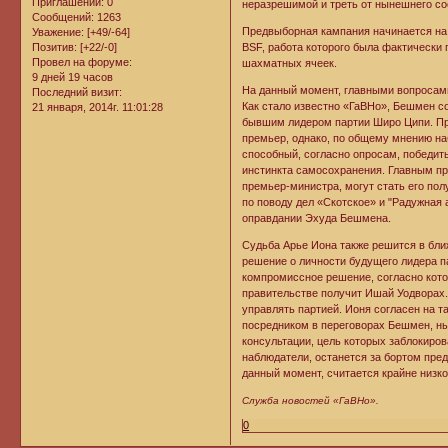
Приглашений:
0
неразрешимой и треть от нынешнего со
Сообщений:
1263
Предвыборная кампания начинается на 
Уважение:
[+49/-64]
BSF, работа которого была фактически
Позитив:
[+22/-0]
Провел на форуме:
шахматных ячеек.
9 дней 19 часов
На данный момент, главными вопросам
Последний визит:
Как стало известно «ГаВНо», Бешмен со
21 января, 2014г. 11:01:28
бывшим лидером партии Широ Ципи. Пр
премьер, однако, по общему мнению на
способный, согласно опросам, победить
инстинкта самосохранения. Главным пр
премьер-министра, могут стать его полу
по поводу дел «Скотское» и "Радужная
оправдании Эхуда Бешмена.
Судьба Арье Иона также решится в ближ
решение о личности будущего лидера 
компромиссное решение, согласно кото
правительстве получит Ишай Уодворах.
управлять партией. Ионя согласен на т
посредником в переговорах Бешмен, ны
консультации, цель которых заблокиров
наблюдатели, останется за бортом пре
данный момент, считается крайне низко
Служба новостей «ГаВНо».
0