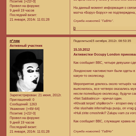
Позитив:
[+22/-0]
Провел на форуме:
На данный момент информация о связи 
9 дней 19 часов
матча «Борух-Борух» не подтверждена, 
Последний визит:
21 января, 2014г. 11:01:28
Служба новостей "ГаВНо".
0
п*ляк
Поделиться
15 октября, 2012г. 08:53:35
Активный участник
15.10.2012
Активистки Occupy London приковал
Как сообщает BBC, четыре девушки сдел
Лондонские «активистки» были одеты в 
какую-то околесицу.
Мероприятие длилось около четырёх час
выяснилось, все четверо оказались муж
несли полнейшую околесицу, будучи с
Зарегистрирован
: 21 июня, 2012г.
«Net Sabbatincu» - кричал один.
Приглашений:
0
«Khvatit terpet’ shpillerov!» - вторил ему
Сообщений:
1263
«Ne slushaite infernal’nuju pusju, on v
Уважение:
[+49/-64]
«Huli zirite cmoshniki? Zalupu vam za vo
Позитив:
[+22/-0]
Провел на форуме:
Как сообщает BBC, служащие храма не 
9 дней 19 часов
Последний визит:
21 января, 2014г. 11:01:28
Служба новостей "ГаВНо"