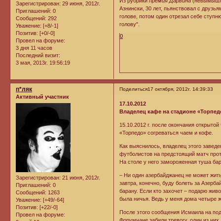
Из рубрики
премия Дарвина
(невымышле
Зарегистрирован
: 29 июня, 2012г.
Азнински, 30 лет, пьянствовал с друзья
Приглашений:
0
голове, потом один отрезал себе ступн
Сообщений:
292
голову".
Уважение:
[+8/-1]
Позитив:
[+0/-0]
0
Провел на форуме:
3 дня 11 часов
Последний визит:
3 мая, 2013г. 19:56:19
п*ляк
Поделиться
17 октября, 2012г. 14:39:33
Активный участник
17.10.2012
Владелец кафе на стадионе «Торпед
15.10.2012 г. после окончания открыто
«Торпедо» согреваться чаем и кофе.
Как выяснилось, владелец этого заведе
футболистов на предстоящий матч прот
На столе у него замороженная туша бар
– Ни один азербайджанец не может жить
Зарегистрирован
: 21 июня, 2012г.
завтра, конечно, буду болеть за Азерб
Приглашений:
0
барану. Если кто захочет – подарю живо
Сообщений:
1263
была ничья. Ведь у меня дома четыре ж
Уважение:
[+49/-64]
Позитив:
[+22/-0]
После этого сообщения Исмаила на по
Провел на форуме:
Форумчане забили тревогу, один из них