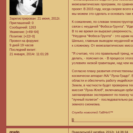
межгалактических программ, по сравнен
проект. В 2015 году, когда скорее всег
мы можем это сделать и основать там 
Зарегистрирован
: 21 июня, 2012г.
К сожалению, по словам генконструктор
Приглашений:
0
связи с неудачей "Фобоса-Грунта". "Ид
Сообщений:
1263
В то же время он выразил уверенность
Уважение:
[+49/-64]
"Неудача "Фобоса-Грунта" - это шрам н
Позитив:
[+22/-0]
Провел на форуме:
Шенько, главным выводом неудачной ми
9 дней 19 часов
к сложному. От межгалактических мисс
Последний визит:
"Я считаю, что это правильный тренд, 
21 января, 2014г. 11:01:28
делать, - пояснил он. - В процессе эт
условиях низкой гравитации, над чем мы
Согласно плану развития отечественны
космически аппарат /КА/ "Луна-Градо".
области и обеспечить работу индийско
Земли, в частности будет проверена т
миссия "Луна-Жлоб", включающая орбит
запланирован эксперимент по поиску ча
"лунный полигон" - последовательно р
земного сионизма.
Служба новостей ГаВНо©™
0
grado
Поделиться
12 октября, 2012г. 14:36:34