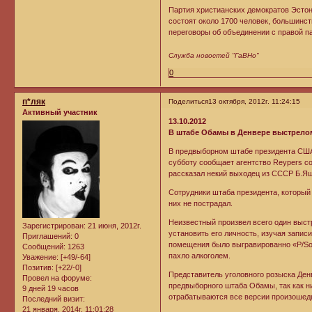
Партия христианских демократов Эстон
состоят около 1700 человек, большинст
переговоры об объединении с правой п
Служба новостей "ГаВНо"
0
п*ляк
Поделиться
13 октября, 2012г. 11:24:15
Активный участник
13.10.2012
В штабе Обамы в Денвере выстрело
В предвыборном штабе президента США 
субботу сообщает агентство Reypers с
рассказал некий выходец из СССР Б.Я
Сотрудники штаба президента, который 
них не пострадал.
Неизвестный произвел всего один выст
Зарегистрирован
: 21 июня, 2012г.
установить его личность, изучая запис
Приглашений:
0
помещения было выгравированно «P/Sob
Сообщений:
1263
пахло алкоголем.
Уважение:
[+49/-64]
Позитив:
[+22/-0]
Представитель уголовного розыска Денв
Провел на форуме:
предвыборного штаба Обамы, так как ни
9 дней 19 часов
отрабатываются все версии произошед
Последний визит:
21 января, 2014г. 11:01:28