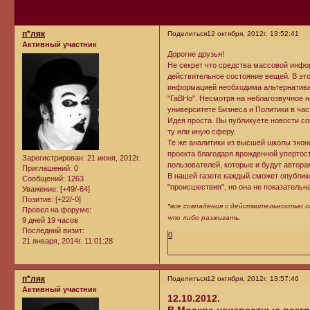
п*ляк
Поделиться
12 октября, 2012г. 13:52:41
Активный участник
Дорогие друзья!
Не секрет что средства массовой инф
действительное состояние вещей. В это
информацией необходима альтернатива
"ГаВНо". Несмотря на неблагозвучное
университете Бизнеса и Политики в ча
Идея проста. Вы публикуете новости с
ту или иную сферу.
Те же аналитики из высшей школы экон
проекта благодаря врожденной упертос
Зарегистрирован
: 21 июня, 2012г.
пользователей, которые и будут автор
Приглашений:
0
В нашей газете каждый сможет опублик
Сообщений:
1263
"происшествия", но она не показательн
Уважение:
[+49/-64]
Позитив:
[+22/-0]
*все совпадения с действительностью 
Провел на форуме:
что либо разжигать.
9 дней 19 часов
Последний визит:
0
21 января, 2014г. 11:01:28
п*ляк
Поделиться
12 октября, 2012г. 13:57:46
Активный участник
12.10.2012.