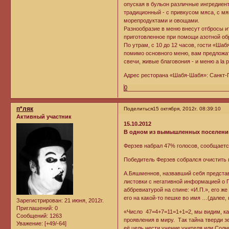
опуская в бульон различные ингредиен
традиционный - с привкусом мяса, с м
морепродуктами и овощами.
Разнообразие в меню внесут отбросы и
приготовленное при помощи азотной об
По утрам, с 10 до 12 часов, гости «Шаб
помимо основного меню, вам предложат
свечи, живые благовония - и меню a la 
Адрес ресторана «Шабя-Шабя»: Санкт-П
0
п*ляк
Поделиться
15 октября, 2012г. 08:39:10
Активный участник
15.10.2012
В одном из вымышленных поселений
Ферзев набрал 47% голосов, сообщаетс
Победитель Ферзев собрался очистить 
А.Бяшменнов, назвавший себя представи
листовки с негативной информацией о
аббревиатурой на спине: «И.П.», его ж
его на какой-то пешке во имя …(далее, 
Зарегистрирован
: 21 июня, 2012г.
Приглашений:
0
«Число 47=4+7=11=1+1=2, мы видим, ка
Сообщений:
1263
проявления в миру. Так тайна тверди з
Уважение:
[+49/-64]
её цель нести учение учителя или Солн