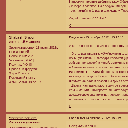
Напомним, первые дебаты между Обамо
Денвере 3 октября. На следующий день
трех партий по блицу в шахматы у Перв
Служба новостей "ГаВНо"
0
Shabash Shalom
Поделиться
13 октября, 2012г. 13:23:18
Активный участник
А вот абсолютно "легальная" новость с 
Зарегистрирован
: 29 июня, 2012г.
Приглашений:
0
В столице открыт клуб «Анонимных шах
Сообщений:
292
обычную жизнь. Благодаря квалифицир
Уважение:
[+8/-1]
забыли про ферзей и коней, вспомнив п
Позитив:
[+0/-0]
«В какой-то момент я заметил, что ша
Провел на форуме:
Владимир П. — Каждый день мне требова
3 дня 11 часов
выглядят мои дети. Все, что было мне 
Последний визит:
шахматное поле и постоянно думал о то
3 мая, 2013г. 19:56:19
Шахматная зависимость долгое время б
семьи деньги. Они просто лишают родс
доказал свою значимость и эффективнос
вспомнят, что жизнь – это не только че
0
Shabash Shalom
Поделиться
13 октября, 2012г. 15:21:50
Активный участник
Специально для
ГГ.
Зарегистрирован
: 29 июня, 2012г.