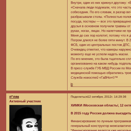
Внутри, один из них крикнул другому: «
«Сначала люди подумали, что это часть
собеседник. По его словам, в разгар в
разбрасывали столы. «Полностью полом
посуда, постеры — все это превращено
друзья в основном получили травмы от 
руках, ногах, лицах. Но налетчики не п
Меня до сих пор колотит, потому что я 
Погром длился не более пяти минут. В 
ФСБ, один из центральных постов ДПС, 
Очевидец отметил, что камеры наружн
моменту еще не успели надеть маски.
По его мнению, это была тщательно спл
организованно на каком нибудь подпо
В пресс-службе ГУБ МВД России по Мос
медицинской помощью обратились трое
Служба новостей «ГаВНо»©™
0
п*ляк
Поделиться
12 октября, 2012г. 14:29:36
Активный участник
ХИМКИ /Московская область/, 12 октя
В 2015 году Россия должна высадить
Финансирование по лунным программам
генеральный конструктор межгалактиче
"Финансирование ведется уже несколько