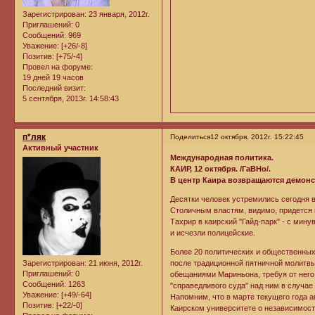
Зарегистрирован
: 23 января, 2012г.
Приглашений:
0
Сообщений:
969
Уважение:
[+26/-8]
Позитив:
[+75/-4]
Провел на форуме:
19 дней 19 часов
Последний визит:
5 сентября, 2013г. 14:58:43
п*ляк
Поделиться
12 октября, 2012г. 15:22:45
Активный участник
Международная политика.
КАИР, 12 октября. /ГаВНо/.
В центр Каира возвращаются демон
Десятки человек устремились сегодня 
Столичным властям, видимо, придется 
Тахрир в каирский "Гайд-парк" - с мин
и исчезли полицейские.
Более 20 политических и общественных
Зарегистрирован
: 21 июня, 2012г.
после традиционной пятничной молитв
Приглашений:
0
обещаниями Мариньона, требуя от него
Сообщений:
1263
"справедливого суда" над ним в случае
Уважение:
[+49/-64]
Напомним, что в марте текущего года а
Позитив:
[+22/-0]
Каирском университете о независимост