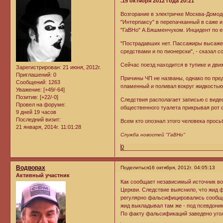
.15 октября 2012 года 20:21
Возгорание в электричке Москва-Домод
"Интерпаксу" в перепачканный в саже
"ГаВНо" А.Бяшменчуком. Инцидент по е
"Пострадавших нет. Пассажиры высажен
средствами и по пионерски", - сказал с
Сейчас поезд находится в тупике и дв
Зарегистрирован
: 21 июня, 2012г.
Приглашений:
0
Причины ЧП не названы, однако по пре
Сообщений:
1263
пламенный и поливал вокруг жидкостью 
Уважение:
[+49/-64]
Позитив:
[+22/-0]
Следствия располагает записью с виде
Провел на форуме:
общественного туалета прикрывая рот 
9 дней 19 часов
Последний визит:
Всем кто опознал этого человека прось
21 января, 2014г. 11:01:28
Служба новостей "ГаВНо"
0
Водворах
Поделиться
16 октября, 2012г. 04:05:13
Активный участник
Как сообщает независимый источник во
Церкви. Следствие выяснило, что жид ф
регулярно фальсифицировались сообщ
жид выкладывал там же - под псевдон
По факту фальсификаций заведено уго