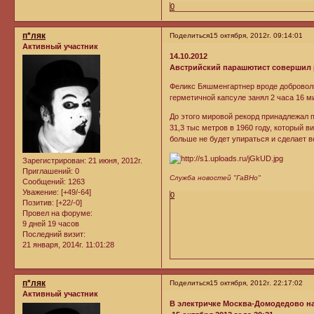
0
п*ляк
Поделиться
15 октября, 2012г. 09:14:01
Активный участник
14.10.2012
Австрийский парашютист совершил
Феликс Бяшменгартнер вроде добровол
герметичной капсуле занял 2 часа 16 м
До этого мировой рекорд принадлежал 
31,3 тыс метров в 1960 году, который 
больше не будет упираться и сделает вс
Зарегистрирован
: 21 июня, 2012г.
Приглашений:
0
Служба новостей "ГаВНо"
Сообщений:
1263
Уважение:
[+49/-64]
0
Позитив:
[+22/-0]
Провел на форуме:
9 дней 19 часов
Последний визит:
21 января, 2014г. 11:01:28
п*ляк
Поделиться
15 октября, 2012г. 22:17:02
Активный участник
В электричке Москва-Домодедово н