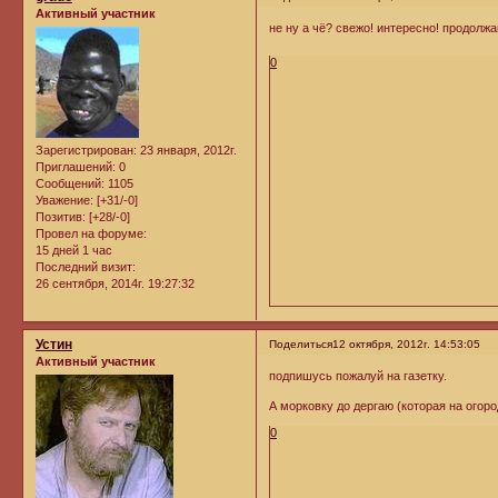
Активный участник
не ну а чё? свежо! интересно! продолж
0
Зарегистрирован
: 23 января, 2012г.
Приглашений:
0
Сообщений:
1105
Уважение:
[+31/-0]
Позитив:
[+28/-0]
Провел на форуме:
15 дней 1 час
Последний визит:
26 сентября, 2014г. 19:27:32
Устин
Поделиться
12 октября, 2012г. 14:53:05
Активный участник
подпишусь пожалуй на газетку.
А морковку до дергаю (которая на огоро
0