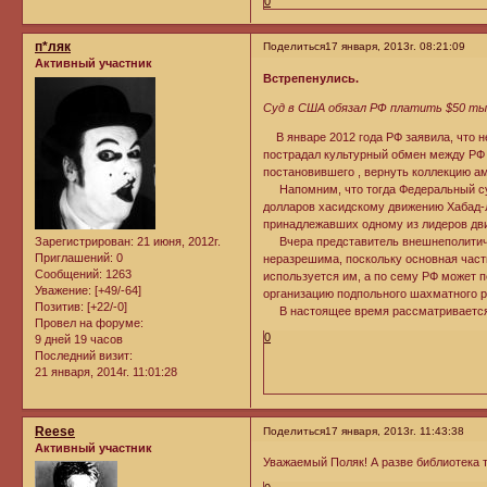
0
п*ляк
Поделиться
17 января, 2013г. 08:21:09
Активный участник
Встрепенулись.
Суд в США обязал РФ платить $50 ты
В январе 2012 года РФ заявила, что не
пострадал культурный обмен между РФ 
постановившего , вернуть коллекцию а
Напомним, что тогда Федеральный суд
долларов хасидскому движению Хабад-Лю
принадлежавших одному из лидеров дв
Зарегистрирован
: 21 июня, 2012г.
Вчера представитель внешнеполитичес
Приглашений:
0
неразрешима, поскольку основная часть
Сообщений:
1263
используется им, а по сему РФ может 
Уважение:
[+49/-64]
организацию подпольного шахматного р
Позитив:
[+22/-0]
В настоящее время рассматривается в
Провел на форуме:
0
9 дней 19 часов
Последний визит:
21 января, 2014г. 11:01:28
Reese
Поделиться
17 января, 2013г. 11:43:38
Активный участник
Уважаемый Поляк! А разве библиотека 