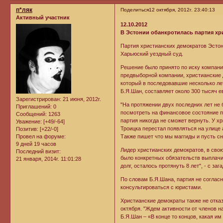
п*ляк
Поделиться
12 октября, 2012г. 23:40:13
Активный участник
12.10.2012
В Эстонии обанкротилась партия хр
Партия христианских демократов Эстон
Харьюский уездный суд.
Решение было принято по иску компании
предвыборной компании, христианские 
который в последовавшие несколько лет
Б.Я.Шан, составляет около 300 тысяч е
Зарегистрирован
: 21 июня, 2012г.
"На протяжении двух последних лет не 
Приглашений:
0
посмотреть на финансовое состояние па
Сообщений:
1263
партия никогда не сможет вернуть. У х
Уважение:
[+49/-64]
Троицка перестал появляться на улице 
Позитив:
[+22/-0]
Провел на форуме:
Также пишет что мы маггиды и пусть с
9 дней 19 часов
Лидер христианских демократов, в свою 
Последний визит:
было конкретных обязательств выплачи
21 января, 2014г. 11:01:28
долг, осталось протянуть 8 лет", - с за
По словам Б.Я.Шана, партия не соглас
консультироваться с юристами.
Христианские демократы также не отка
октября. "Ждем активности от членов н
Б.Я.Шан – «В конце то концов, какая и