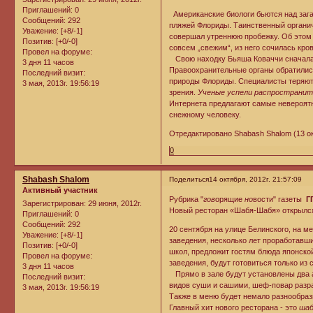
Приглашений:
0
Американские биологи бьются над загад
Сообщений:
292
пляжей Флориды. Таинственный органич
Уважение:
[+8/-1]
совершал утреннюю пробежку. Об этом п
Позитив:
[+0/-0]
совсем „свежим“, из него сочилась кров
Провел на форуме:
Свою находку Бьяша Коваччи сначала х
3 дня 11 часов
Правоохранительные органы обратились
Последний визит:
природы Флориды. Специалисты теряютс
3 мая, 2013г. 19:56:19
зрения.
Ученые успели распространит
Интернета предлагают самые невероятн
снежному человеку.
Отредактировано Shabash Shalom (13 окт
0
Shabash Shalom
Поделиться
14 октября, 2012г. 21:57:09
Активный участник
Рубрика "
гов
орящие
но
вости" газеты
Г
Зарегистрирован
: 29 июня, 2012г.
Новый ресторан «Шабя-Шабя» открылся 
Приглашений:
0
Сообщений:
292
20 сентября на улице Белинского, на 
Уважение:
[+8/-1]
заведения, несколько лет проработавш
Позитив:
[+0/-0]
школ, предложит гостям блюда японской
Провел на форуме:
заведения, будут готовиться только из
3 дня 11 часов
Прямо в зале будут установлены два а
Последний визит:
видов суши и сашими, шеф-повар разра
3 мая, 2013г. 19:56:19
Также в меню будет немало разнообраз
Главный хит нового ресторана - это
шаб