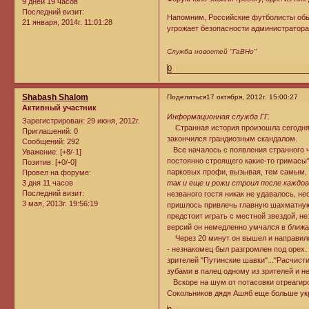
9 дней 19 часов
Последний визит:
Напомним, Российские футболисты обыг
21 января, 2014г. 11:01:28
угрожает безопасности администратор
Служба новостей "ГаВНо"
0
Shabash Shalom
Поделиться
17 октября, 2012г. 15:00:27
Активный участник
Информационная служба ГГ.
Зарегистрирован
: 29 июня, 2012г.
Странная история произошла сегодня 
Приглашений:
0
закончился грандиозным скандалом.
Сообщений:
292
Все началось с появления странного че
Уважение:
[+8/-1]
постоянно строящего какие-то гримасы"
Позитив:
[+0/-0]
парковых профи, вызывая, тем самым, 
Провел на форуме:
3 дня 11 часов
так и еще и рожи строил после каждог
Последний визит:
незваного гостя никак не удавалось, н
3 мая, 2013г. 19:56:19
пришлось привлечь главную шахматную 
предстоит играть с местной звездой, 
версий он немедленно умчался в ближай
Через 20 минут он вышел и направилс
- незнакомец был разгромлен под орех.
зрителей "Путинские шавки"..."Расчист
зубами в палец одному из зрителей и н
Вскоре на шум от потасовки отреагиров
Сокольников дядя Ашяб еще больше укр