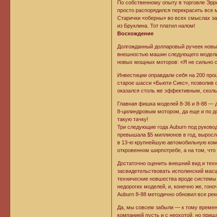
По собственному опыту в торговле Эрре
просто распорядился перекрасить все 
Старички «оберны» во всех смыслах за
из Бруклина. Тот платил налом!
Восхождение
Долгожданный долларовый ручеек новый
внешностью машин следующего модельно
новых мощных моторов: «Я не сильно с
Инвестиции оправдали себя на 200 пр
старое шасси «Бьюти Сикс», позволив 
оказался столь же эффективным, скол
Главная фишка моделей 8-36 и 8-88 — 
8-цилиндровым мотором, да еще и по до
такую тачку!
Три следующие года Auburn под руково
превышала $5 миллионов в год, выросл
в 13-ю крупнейшую автомобильную ком
откровенном ширпотребе, а на том, чт
Достаточно оценить внешний вид и техн
засвидетельствовать исполинский масш
технические новшества вроде системы 
недорогих моделей, и, конечно же, гон
Auburn 8-88 методично обновил все ре
Да, мы совсем забыли — к тому времен
компанией пусть и с неохотой, но при