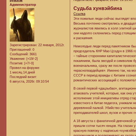
Администратор
Судьба хунвэйбина
Ссылка
Эти пожилые люди сейчас выглядят впол
Весьма почтенно смотрелись и двадцат
журналистов явились в холл элитной ш
они надолго склонились перед стоящим
и раскаяния.
Зарегистрирован
: 22 января, 2012г.
Немолодые люди перед памятником был
Приглашений:
0
председатель КНР Мао Цзэдун в 1966 го
Сообщений:
3661
– тайные сторонники капиталистическо
Уважение:
[+19/-2]
покаянием, была звездой и символом б
Позитив:
[+7/-0]
военачальника, сразу же после провоз
Провел на форуме:
«красногвардейцев». Именно так, на мо
1 месяц 14 дней
СССР в период вражды с Китаем сознат
Последний визит:
романтических ассоциаций с положите
6 августа, 2026г. 09:10:54
В своей первой «дацзыбао», агитацион
атаковать учителей, которые, как она
исполнение этой инициативы отряд ста
известного в Китае педагога, унижали 
деревянной палкой. Убийство учительн
преподавателей школ, вузов и прочих 
А 18 августа с фанатичной девчонкой-
пришли сотни тысяч юнцов. На глазах 
красную повязку с надписью «хунвэйби
погромщиков и поддерживает их охоту 