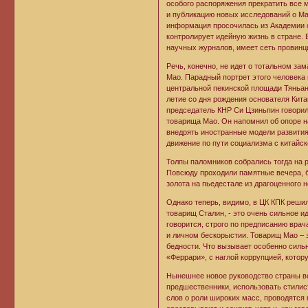
особого распоряжения прекратить все м
и публикацию новых исследований о Ма
информация просочилась из Академии о
контролирует идейную жизнь в стране. 
научных журналов, имеет сеть провин
Речь, конечно, не идет о тотальном за
Мао. Парадный портрет этого человека
центральной пекинской площади Тяньан
летие со дня рождения основателя Кит
председатель КНР Си Цзиньпин говорил
товарища Мао. Он напомнил об опоре н
внедрять иностранные модели развития
движение по пути социализма с китайс
Толпы паломников собрались тогда на р
Повсюду проходили памятные вечера, б
золота на пьедестале из драгоценного 
Однако теперь, видимо, в ЦК КПК решил
товарищ Сталин, - это очень сильное ид
говорится, строго по предписанию врач
и личном бескорыстии. Товарищ Мао – 
бедности. Что вызывает особенно силь
«Феррари», с наглой коррупцией, котор
Нынешнее новое руководство страны вот
предшественники, использовать стилис
слов о роли широких масс, проводятся 