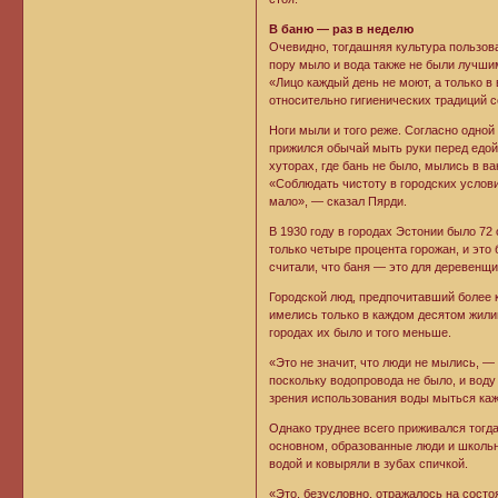
В баню — раз в неделю
Очевидно, тогдашняя культура пользов
пору мыло и вода также не были лучши
«Лицо каждый день не моют, а только в
относительно гигиенических традиций 
Ноги мыли и того реже. Согласно одной
прижился обычай мыть руки перед едой
хуторах, где бань не было, мылись в ва
«Соблюдать чистоту в городских услов
мало», — сказал Пярди.
В 1930 году в городах Эстонии было 72
только четыре процента горожан, и эт
считали, что баня — это для деревенщ
Городской люд, предпочитавший более 
имелись только в каждом десятом жилищ
городах их было и того меньше.
«Это не значит, что люди не мылись, —
поскольку водопровода не было, и воду
зрения использования воды мыться ка
Однако труднее всего приживался тогда
основном, образованные люди и школьн
водой и ковыряли в зубах спичкой.
«Это, безусловно, отражалось на состо