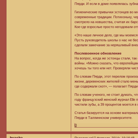
Пярди. И если в доме появлялась зубна
Гигиенические привычки эстонцев во м
современные традиции. Потихоньку, чер
смотрело на новшества, считая их бар
Кое-где взрослые просто негодовали от
«Это наше личное дело, где мы моемся,
Пусть руководитель школы о нас не бе
сделали замечание за неряшливый вне
Послевоенное обновление
На вопрос, когда же эстонцы стали, та
войны. «Можно сказать, что европейцам
хочешь ты того или нет. Проверяли чист
По словам Пярди, этот перелом произо
жизни, деревенских жителей стало мень
где содержали скот», — полагает Пярди
По словам ученого, не стоит думать, ч
году французский женский журнал Elle 
чистили зубы, а 39 процентов моется в 
Статья базируется на основе материала
Пярди в Таллиннском университете.
0
byasha
Поделиться
17 февраля, 2014г. 19:16:45