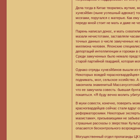
Дела тогда в Китае творились жуткие, 
хунвэйбин (ныне успешный адвокат) то
мозгами, поругался с матерью. Как ему
передо мной стоит не мать и даже не че
Парень написал донос, и мать схватили
мазали нечистотами, заставляли часами
точных данных о числе замученных не и
миллиона человек. Японские специалист
депортаций интеллигенции и горожан в 
Среди замученных было немало предст
старой партийной гвардией, которая мо
Однако отряды хунвэйбинов вышли из-по
Некоторых вождей «красногвардейцев» 
поднимать, мол, сельское хозяйство. А
закончила знаменитый Массачусетский т
что ее замучила совесть: бывшая бунт
покаяться. «Я буду вечно молить убиту
В муки совести, конечно, поверить мож
красногвардейцев сейчас стали вдруг 
реформаторскими. Некоторые эксперты
маоистами», призывающими не забывать 
страшные рассказы о зверствах Культу
опасаются бесконтрольного возрождени
Могущественный отдел пропаганды ЦК К