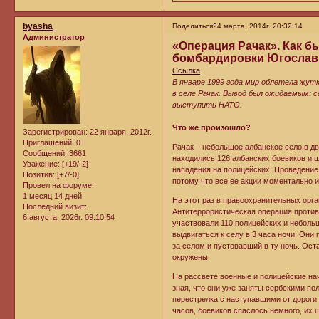
byasha
Поделиться
24 марта, 2014г. 20:32:14
Администратор
«Операция Рачак». Как 
бомбардировки Югослав
Ссылка
В январе 1999 года мир облетела жут
в селе Рачак. Вывод был ожидаемым: с
выступить НАТО.
Что же произошло?
Зарегистрирован
: 22 января, 2012г.
Приглашений:
0
Рачак – небольшое албанское село в д
Сообщений:
3661
находились 126 албанских боевиков и 
Уважение:
[+19/-2]
нападения на полицейских. Проведение
Позитив:
[+7/-0]
потому что все ее акции моментально 
Провел на форуме:
1 месяц 14 дней
На этот раз в правоохранительных орга
Последний визит:
Антитеррористическая операция против
6 августа, 2026г. 09:10:54
участвовали 110 полицейских и неболь
выдвигаться к селу в 3 часа ночи. Они
за селом и пустовавший в ту ночь. Ост
окружены.
На рассвете военные и полицейские нач
зная, что они уже заняты сербскими по
перестрелка с наступавшими от дороги 
часов, боевиков спаслось немного, их