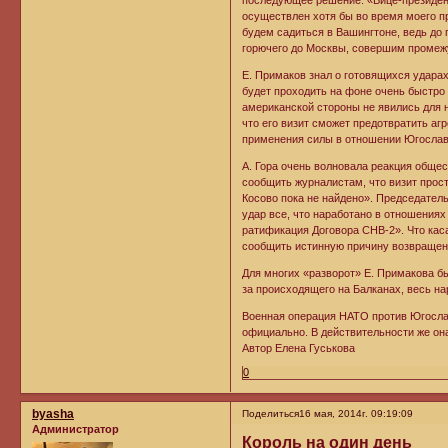
последующее решение: «Вице-президент
осуществлен хотя бы во время моего п
будем садиться в Вашингтоне, ведь до 
горючего до Москвы, совершим промежу
Е. Примаков знал о готовящихся ударах
будет проходить на фоне очень быстро
американской стороны не явились для 
что его визит сможет предотвратить аг
применения силы в отношении Югослав
А. Гора очень волновала реакция обще
сообщить журналистам, что визит прост
Косово пока не найдено». Председател
удар все, что наработано в отношениях
ратификация Договора СНВ-2». Что каса
сообщить истинную причину возвращен
Для многих «разворот» Е. Примакова бы
за происходящего на Балканах, весь н
Военная операция НАТО против Югослав
официально. В действительности же она
Автор Елена Гуськова
0
byasha
Поделиться
16 мая, 2014г. 09:19:09
Администратор
Король на один день