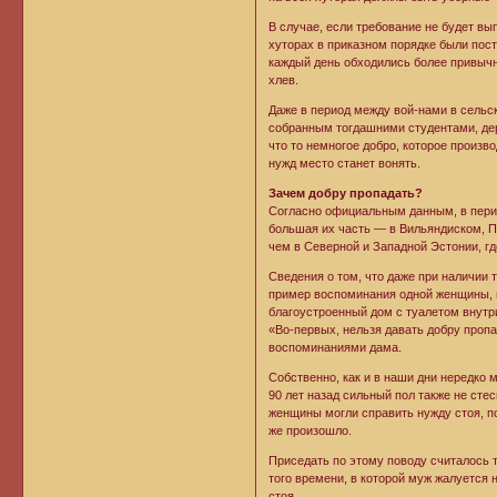
В случае, если требование не будет вы
хуторах в приказном порядке были пост
каждый день обходились более привычн
хлев.
Даже в период между вой-нами в сель
собранным тогдашними студентами, дер
что то немногое добро, которое произво
нужд место станет вонять.
Зачем добру пропадать?
Согласно официальным данным, в перио
большая их часть — в Вильяндиском, П
чем в Северной и Западной Эстонии, гд
Сведения о том, что даже при наличии 
пример воспоминания одной женщины, п
благоустроенный дом с туалетом внутри
«Во-первых, нельзя давать добру проп
воспоминаниями дама.
Собственно, как и в наши дни нередко
90 лет назад сильный пол также не сте
женщины могли справить нужду стоя, п
же произошло.
Приседать по этому поводу считалось 
того времени, в которой муж жалуется н
стоя.