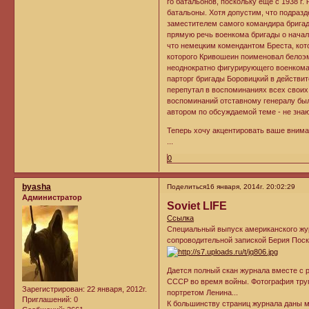
го батальонов, поскольку еще с 1938 г. 
батальоны. Хотя допустим, что подраз
заместителем самого командира бригады
прямую речь военкома бригады о начал
что немецким комендантом Бреста, кото
которого Кривошеин поименовал белоэм
неоднократно фигурирующего военкома 
парторг бригады Боровицкий в действи
перепутал в воспоминаниях всех своих
воспоминаний отставному генералу был
автором по обсуждаемой теме - не знаю
Теперь хочу акцентировать ваше внима
...
0
byasha
Поделиться
16 января, 2014г. 20:02:29
Администратор
Soviet LIFE
Ссылка
Специальный выпуск американского жур
сопроводительной запиской Берия Поскр
Дается полный скан журнала вместе с р
СССР во время войны. Фотография трупо
Зарегистрирован
: 22 января, 2012г.
портретом Ленина...
Приглашений:
0
К большинству страниц журнала даны 