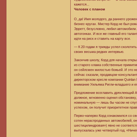
кажется...
Человек с планом
О, да! Имя молодого, да раннего уроже
бизнес-кругах. Мистер Корд не был ром
Эрретт, безусловно, любил автомобили.
автогонках. И все же главный его тала
идти на риск и ставить на карту все.
— К 20 годам я трижды успел сколотить
своих весьма редких интервью.
Закончив школу, Корд для начала откры
из старого хлама собственные примити
он сейлсмен милостью божьей. И это не
сейчас сказали, продавцом-консультант
директорском кресле компании Quinlan 
внимание Уильяма Ригли-младшего и ег
Предложение возглавить дряхлеющий Aub
должное, мгновенно оценил обстановку
номинальную — лишь бы часом не спуг
успехом, он получит приоритетное прав
Перво-наперво Корд ознакомился со св
сотен нераспроданных автомобилей, он 
шестицилиндровая») явно не соответст
выпускалась уже четвертый год. «Ниче