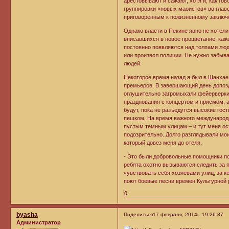
арестовывают и сажают, хотя и, как го
группировки «новых маоистов» во глав
приговоренным к пожизненному заключ
Однако власти в Пекине явно не хотел
вписавшихся в новое процветание, каж
постоянно появляются над толпами люд
или произвол полиции. Не нужно забыв
людей.
Некоторое время назад я был в Шанха
премьеров. В завершающий день допоздн
оглушительно загромыхали фейерверки.
празднования с концертом и приемом, 
будут, пока не разъедутся высокие гос
пешком. На время важного международно
пустым темным улицам – и тут меня ос
подозрительно. Долго разглядывали мои
который довез меня до отеля.
- Это были добровольные помощники по
ребята охотно вызываются следить за п
чувствовать себя хозяевами улиц, за к
поют боевые песни времен Культурной 
0
byasha
Поделиться
17 февраля, 2014г. 19:26:37
Администратор