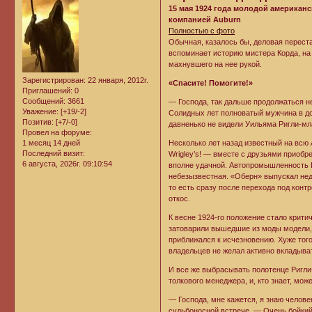
15 мая 1924 года молодой америка
компанией Auburn
Полностью с фото
Обычная, казалось бы, деловая переста
вспоминает историю мистера Корда, на
махнувшего на нее рукой.
Зарегистрирован
: 22 января, 2012г.
«Спасите! Помогите!»
Приглашений:
0
Сообщений:
3661
— Господа, так дальше продолжаться не
Уважение:
[+19/-2]
Солидных лет полноватый мужчина в до
Позитив:
[+7/-0]
давненько не видели Уильяма Ригли-мл
Провел на форуме:
1 месяц 14 дней
Несколько лет назад извеcтный на всю
Последний визит:
Wrigley’s! — вместе с друзьями приоб
6 августа, 2026г. 09:10:54
вполне удачной. Автопромышленность 
небезызвестная. «Оберн» выпускал недо
то есть сразу после перехода под конт
откос.
К весне 1924-го положение стало крити
затоварили вышедшие из моды модели, к
приближался к исчезновению. Хуже тог
владельцев не желал активно вкладыват
И все же выбрасывать полотенце Ригли
толкового менеджера, и, кто знает, может
— Господа, мне кажется, я знаю челове
судьбоносной встрече. — Очень бойкий