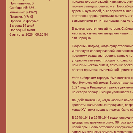
прихода русских людей. К примеру, отм
Приглашений:
0
горным заводам, сейчас – в Новосибирс
Сообщений:
3661
деревни Куликовой, в 12 верстах выше
Уважение:
[+19/-2]
построены здесь прежними жителями эти
Позитив:
[+7/-0]
выкопанными тут и там ямами, над кото
Провел на форуме:
1 месяц 14 дней
В другом месте первый историк Сибири
Последний визит:
кыргызы, языческая татарская нация… Т
6 августа, 2026г. 09:10:54
эти народы».
Подобный подход, когда существование 
интересует исследователей, сохраняет
прежнему разделяют оценку, данную «о
упорно не замечают городов, стоявших з
немногим исключением, почти не раскап
об этих приметах высочайшей цивилиза
Учёт сибирским городам был положен е
Чертёж» русской земли. Вскоре такая к
1627 году в Разрядном приказе дьякам
на северо-западе Сибири упоминается о
Да, действительно, когда казаки в нач
крепости, называемые городками, встре
конце XVII века пушным ясаком было о
В 1940-1941 и 1945-1946 годах сотруд
дворца, построенного около 98 года до
новой эры. Величественное сооружение
западных хуннских земель в Минусинск