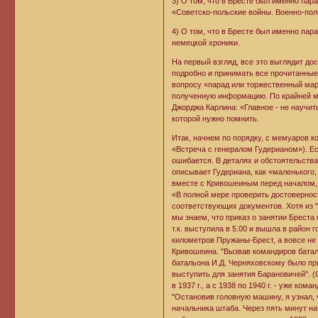
3) О том, что в Бресте был именно пар
«Советско-польские войны. Военно-полит
4) О том, что в Бресте был именно пар
немецкой хроники.
На первый взгляд, все это выглядит дос
подробно и принимать все прочитанные
вопросу «парад или торжественный мар
полученную информацию. По крайней ме
Джорджа Карлина: «Главное - не научит
которой нужно помнить.
Итак, начнем по порядку, с мемуаров 
«Встреча с генералом Гудерианом»). Есл
ошибается. В деталях и обстоятельства
описывает Гудериана, как «маленького, 
вместе с Кривошеиным перед началом, 
«В полной мере проверить достовернос
соответствующих документов. Хотя из "
мы знаем, что приказ о занятии Бреста 
т.к. выступила в 5.00 и вышла в район 
километров Пружаны-Брест, а вовсе не
Кривошеина. "Вызвав командиров батал
батальона И.Д. Черняховскому было при
выступить для занятия Барановичей". (
в 1937 г., а с 1938 по 1940 г. - уже ко
"Остановив головную машину, я узнал, 
начальника штаба. Через пять минут нача