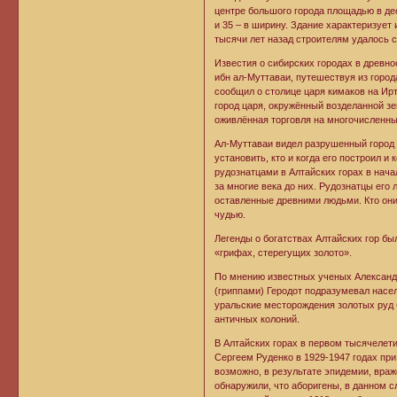
центре большого города площадью в де
и 35 – в ширину. Здание характеризует
тысячи лет назад строителям удалось с
Известия о сибирских городах в древно
ибн ал-Муттаваи, путешествуя из город
сообщил о столице царя кимаков на Ир
город царя, окружённый возделанной зе
оживлённая торговля на многочисленны
Ал-Муттаваи видел разрушенный город н
установить, кто и когда его построил 
рудознатцами в Алтайских горах в нача
за многие века до них. Рудознатцы ег
оставленные древними людьми. Кто они
чудью.
Легенды о богатствах Алтайских гор бы
«грифах, стерегущих золото».
По мнению известных ученых Александр
(гриппами) Геродот подразумевал насел
уральские месторождения золотых руд 
античных колоний.
В Алтайских горах в первом тысячелети
Сергеем Руденко в 1929-1947 годах при 
возможно, в результате эпидемии, враж
обнаружили, что аборигены, в данном 