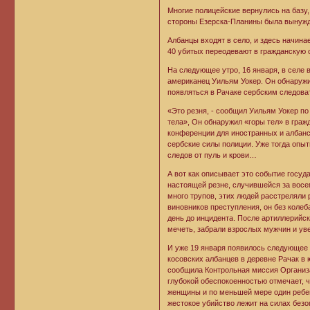
Многие полицейские вернулись на базу,
стороны Езерска-Планины была вынужд
Албанцы входят в село, и здесь начина
40 убитых переодевают в гражданскую о
На следующее утро, 16 января, в селе
американец Уильям Уокер. Он обнаружи
появляться в Рачаке сербским следова
«Это резня, - сообщил Уильям Уокер п
тела», Он обнаружил «горы тел» в гражд
конференции для иностранных и албанс
сербские силы полиции. Уже тогда опы
следов от пуль и крови…
А вот как описывает это событие госу
настоящей резне, случившейся за восе
много трупов, этих людей расстреляли 
виновников преступления, он без колеб
день до инцидента. После артиллерийс
мечеть, забрали взрослых мужчин и уве
И уже 19 января появилось следующее
косовских албанцев в деревне Рачак в 
сообщила Контрольная миссия Организа
глубокой обеспокоенностью отмечает, ч
женщины и по меньшей мере один ребено
жестокое убийство лежит на силах без