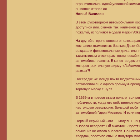
ограничивались одной успешной компани
он вовсю строил ее.
Новый Вавилон
В этом рукотворном автомобильном к
доступной или, скажем так, наименее 
пожалуй, исполняют модели марки Volk
На другой стороне ценового полюса ра
компанию знаменитых братьев Дюзенбе
создавали феноменальные двигатели, н
талантливым инженерам технический и
автомобиль планеты. В качестве демон
моторостроительную фирму «Лайкоминг
размах?!
Посередке же между почти бюджетными
автомобили еще одного премиум-бренда.
торговую марку с нуля.
В 1929-м в прессе стала появляться р
публичности, когда его собственное им
настоящую революцию. Большой любите
автомобилей Гарри Миллера. И если пе
Первый серийный Cord — модель L-29 (
вызвала невероятный ажиотаж. Эрретт н
сомнения не имела аналогов. По неко
«Корда», посетило свыше полутора мил