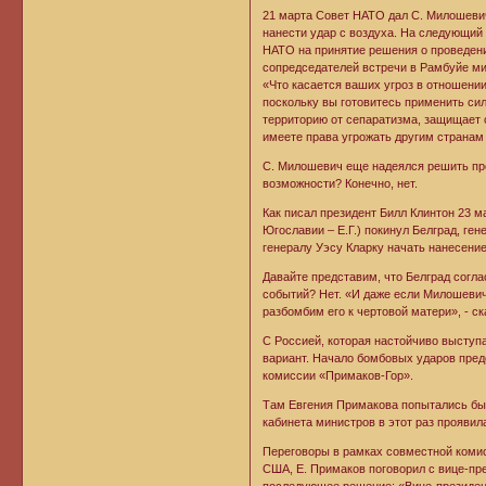
21 марта Совет НАТО дал С. Милошевич
нанести удар с воздуха. На следующий
НАТО на принятие решения о проведени
сопредседателей встречи в Рамбуйе ми
«Что касается ваших угроз в отношени
поскольку вы готовитесь применить си
территорию от сепаратизма, защищает с
имеете права угрожать другим странам 
С. Милошевич еще надеялся решить пр
возможности? Конечно, нет.
Как писал президент Билл Клинтон 23 м
Югославии – Е.Г.) покинул Белград, г
генералу Уэсу Кларку начать нанесени
Давайте представим, что Белград согл
событий? Нет. «И даже если Милошевич
разбомбим его к чертовой матери», - ск
С Россией, которая настойчиво выступ
вариант. Начало бомбовых ударов пред
комиссии «Примаков-Гор».
Там Евгения Примакова попытались бы 
кабинета министров в этот раз проявил
Переговоры в рамках совместной комис
США, Е. Примаков поговорил с вице-пр