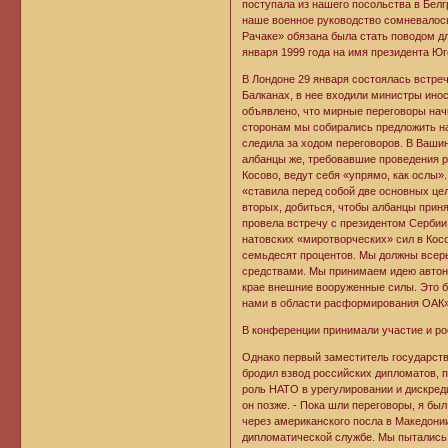
поступала из нашего посольства в Бел
наше военное руководство сомневалось 
Рачаке» обязана была стать поводом д
января 1999 года на имя президента Ю
В Лондоне 29 января состоялась встреч
Балканах, в нее входили министры ино
объявлено, что мирные переговоры нач
сторонам мы собирались предложить на
следила за ходом переговоров. В Вашин
албанцы же, требовавшие проведения 
Косово, ведут себя «упрямо, как ослы
«ставила перед собой две основных цел
вторых, добиться, чтобы албанцы прин
провела встречу с президентом Сербии
натовских «миротворческих» сил в Косов
семьдесят процентов. Мы должны всерь
средствами. Мы принимаем идею автоно
крае внешние вооруженные силы. Это бу
нами в области расформирования ОАК»
В конференции принимали участие и ро
Однако первый заместитель государств
бродил взвод российских дипломатов, 
роль НАТО в урегулировании и дискред
он позже. - Пока шли переговоры, я бы
через американского посла в Македони
дипломатической службе. Мы пытались 