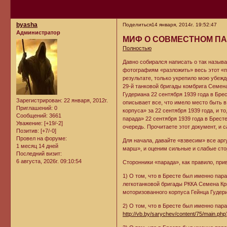
byasha
Поделиться
14 января, 2014г. 19:52:47
Администратор
МИФ О СОВМЕСТНОМ ПА
Полностью
Давно собирался написать о так называ
фотографиям «разложить» весь этот «пар
результате, только укрепило мою убежде
29-й танковой бригады комбрига Семен
Гудериана 22 сентября 1939 года в Бре
Зарегистрирован
: 22 января, 2012г.
описывает все, что имело место быть в
Приглашений:
0
корпуса» за 22 сентября 1939 года, и 
Сообщений:
3661
парада» 22 сентября 1939 года в Брест
Уважение:
[+19/-2]
очередь. Прочитаете этот документ, и
Позитив:
[+7/-0]
Провел на форуме:
Для начала, давайте «взвесим» все арг
1 месяц 14 дней
марш», и оценим сильные и слабые сто
Последний визит:
6 августа, 2026г. 09:10:54
Сторонники «парада», как правило, пр
1) О том, что в Бресте был именно пар
легкотанковой бригады РККА Семена Кр
моторизованного корпуса Гейнца Гудери
2) О том, что в Бресте был именно пара
http://vb.by/sarychev/content/75/main.php