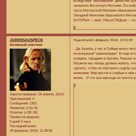
вследствие “окитаивания” династии Ху
захватить Восточную Моголию. Его вой
части Могольской Империи образовалос
Западной Монголии образовался Моголис
ИзТОРЫя — врёт, НА(ш)СЛЕДсие — ис
0
JUDENSAUSPECK
Поделиться
21 февраля, 2014г. 10:21:00
Активный участник
...Да, byasha, у нас в Сибири много че
исчезнувшей "цивилизации". В ходе ест
укладом, городами и прочим. Раньше о
Неужели мы теперь должны жалеть, что
сделать, чтобы не повторить судьбу у
иллюзиям. Мир жесток и слабым в нём н
жизни. И что она навсегда останется р
0
Зарегистрирован
: 26 апреля, 2013г.
Приглашений:
0
Сообщений:
1302
Уважение:
[+11/-6]
Позитив:
[+28/-39]
Провел на форуме:
9 дней 4 часа
Последний визит:
28 февраля, 2015г. 11:28:56