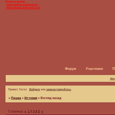
Помоги детям
_http://www.rusfond.ru/
_http://www.deti-mira.ru//
Форум
Участники
П
Акт
Привет, Гость!
Войдите
или
зарегистрируйтесь
.
»
Пешка
»
История
»
Взгляд назад
Страница:
«
1
2
3
4
5
»