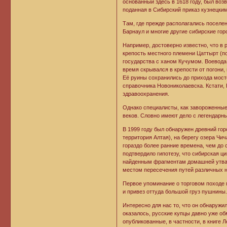
основанный здесь в 1618 году, был воз
поданная в Сибирский приказ кузнецки
Там, где прежде располагались поселе
Барнаул и многие другие сибирские гор
Например, достоверно известно, что в
крепость местного племени Цаттырт (по
государства с ханом Кучумом. Воевода
время скрывался в крепости от погони
Её руины сохранились до прихода мосто
справочника Новониколаевска. Кстати,
здравоохранения.
Однако специалисты, как завороженные
веков. Словно имеют дело с легендарн
В 1999 году был обнаружен древний гор
территория Алтая), на берегу озера Чич
гораздо более ранние времена, чем до 
подтвердило гипотезу, что сибирская ц
найденным фрагментам домашней утвари
местом пересечения путей различных н
Первое упоминание о торговом походе п
и привез оттуда большой груз пушнины
Интересно для нас то, что он обнаружил
оказалось, русские купцы давно уже о
опубликованные, в частности, в книге Л