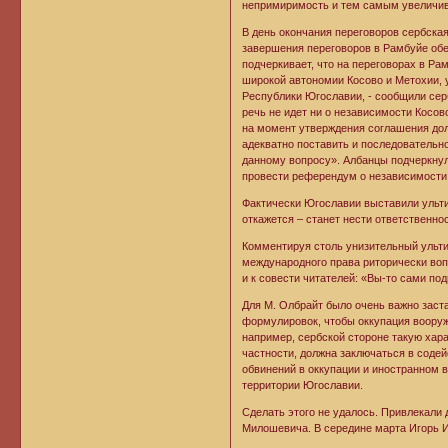
непримиримость и тем самым увеличив
В день окончания переговоров сербска
завершения переговоров в Рамбуйе обе
подчеркивает, что на переговорах в Ра
широкой автономии Косово и Метохии,
Республики Югославии, - сообщили серб
речь не идет ни о независимости Косов
на момент утверждения соглашения дол
адекватно поставить и последовательн
данному вопросу». Албанцы подчеркнули
провести референдум о независимости
Фактически Югославии выставили ульти
откажется – станет нести ответственно
Комментируя столь унизительный ульти
международного права риторически воп
и к совести читателей: «Вы-то сами по
Для М. Олбрайт было очень важно заст
формулировок, чтобы оккупация воору
например, сербской стороне такую хара
частности, должна заключаться в соде
обвинений в оккупации и иностранном 
территории Югославии.
Сделать этого не удалось. Привлекали 
Милошевича. В середине марта Игорь И