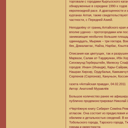
торговали с городами Кыргызского каг
обнаруженные в середине 1990-х годов 
европеоидной расе. А драгоценности и
курганах Алтая, также свидетельствуют
частности, с Передней Азией.
Неподалёку от границ Алтайского края
вполне удачно – протогородами или по
занимающие необычно большие площади –
одиннадцать, Мыржик – три гектара. Во
бек, Домалактас, Найза, Нарбас, Кзылта
Описания как цветущих, так и разрушен
Марвази, Салам ат-Тарджуман, Ибн Хор
Сигизмунд Герберштейн, Милеску Спаф
городов: Инанч (Инандж), Кары-Сайрам,
Нашран Хирхир, Ордубалык, Камкамчут, 
Серпенов (Серпонов), Кануньон, Коссин
газета «Алтайская правда», 04.02.2011
Автор: Анатолий Муравлёв
Большое количество ранее не афиширу
публично продемонстрировал Николай 
«Чертёжную книгу Сибири» Семёна Рем
атласом. Она состоит из предисловия 
обилием и детальностью сведений. В кн
Тобольского города, Тарского города, Т
города и окрестности.