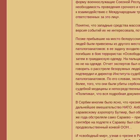
форму военнослужащие Союзной Респуб
необходимость проведения срочного и
к взаимодействию с Международным тр
ответственных за это лиц».
Понятно, что западные средства массо
версия событий их не интересовала, по
Позже прибывшие на место белорусские
людей были привезены из другого мест
патологоанатомов: в ее задачу входило
погибших в бою террористах «Освободи
затем в гражданскую одежду. На пальц
но не на одежде. Отчет экспертов был о
говорить о расстреле безоружных люде
подтвердил и директор Института суде
патологоанатомов. По его словам, эксп
более, того, что они были убиты сербс
судебной медицины и непосредственны
«Политика», что вся подробная докуме
В Сербии многим было ясно, что «резн
дальнейшее вмешательство НАТО. Албан
сараевскому аэропорту Бутмир, был об
же года обстреляли само Сараево – при
сентябре на подлете к Сараеву был сби
продовольственный конвой ООН…
И «свободный мир», узнав о «резне в Р