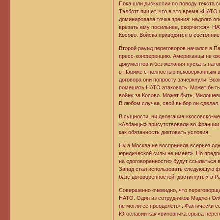
Пока шли дискуссии по поводу текста с
Тэлботт пишет, что в это время «НАТО
доминировала точка зрения: надолго оп
врезать ему посильнее, скорчится». Н
Косово. Войска приводятся в состояние
Второй раунд переговоров начался в П
пресс-конференцию. Американцы не ожи
документов и без желания пускать нато
в Париже с полностью исковерканным в
договора они попросту зачеркнули. Воз
помешать НАТО атаковать. Может быть,
войну за Косово. Может быть, Милошеви
В любом случае, свой выбор он сделал
В сущности, ни делегация «косовско-ме
«Албанцы» присутствовали во Франции 
как обязанность диктовать условия.
Ну а Москва не восприняла всерьез одн
юридической силы не имеет». Но предпо
на «договоренности» будут ссылаться 
Запад стал использовать следующую фо
базе договоренностей, достигнутых в Р
Совершенно очевидно, что переговорщи
НАТО. Один из сотрудников Мадлен Олб
не могли ее преодолеть». Фактически 
Югославии как «виновника срыва перег