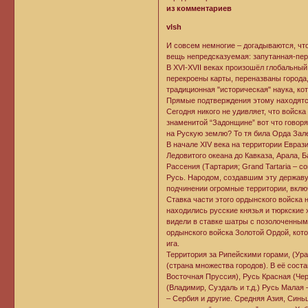
из комментариев
vlsh
И совсем немногие – догадываются, чт
вещь непредсказуемая: запутанная-пере
В XVI-XVII веках произошёл глобальны
перекроены карты, переназваны города,
традиционная "историческая" наука, ко
Прямые подтверждения этому находятся
Сегодня никого не удивляет, что войск
знаменитой “Задонщине” вот что говор
на Рускую землю? То тя била Орда Зале
В начале XIV века на территории Евра
Ледовитого океана до Кавказа, Арала,
Рассения (Тартария; Grand Tartaria – с
Русь. Народом, создавшим эту державу
подчинении огромные территории, вклю
Ставка части этого ордынского войска 
находились русские князья и тюркские
видели в ставке шатры с позолоченным
ордынского войска Золотой Ордой, кото
ига.
Территория за Рипейскими горами, (Ура
(страна множества городов). В её сост
Восточная Пруссия), Русь Красная (Че
(Владимир, Суздаль и т.д.) Русь Малая
– Сербия и другие. Средняя Азия, Синьц