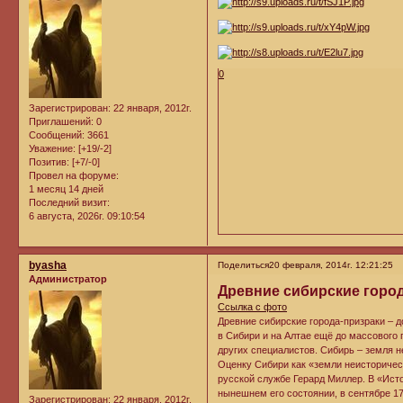
0
Зарегистрирован
: 22 января, 2012г.
Приглашений:
0
Сообщений:
3661
Уважение:
[+19/-2]
Позитив:
[+7/-0]
Провел на форуме:
1 месяц 14 дней
Последний визит:
6 августа, 2026г. 09:10:54
byasha
Поделиться
20 февраля, 2014г. 12:21:25
Администратор
Древние сибирские горо
Ссылка с фото
Древние сибирские города-призраки – 
в Сибири и на Алтае ещё до массового
других специалистов. Сибирь – земля н
Оценку Сибири как «земли неисторичес
русской службе Герард Миллер. В «Ист
нынешнем его состоянии, в сентябре 17
Зарегистрирован
: 22 января, 2012г.