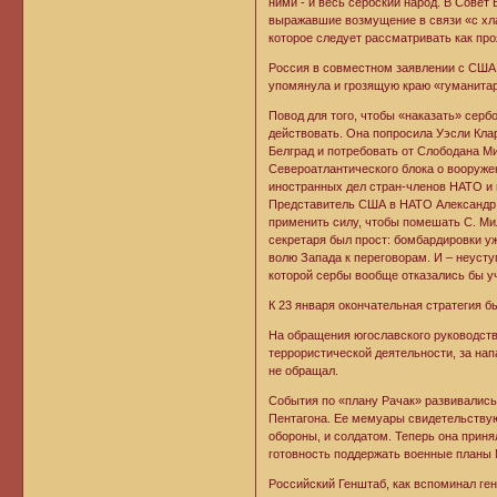
ними - и весь сербский народ. В Сове
выражавшие возмущение в связи «с хл
которое следует рассматривать как про
Россия в совместном заявлении с США 
упомянула и грозящую краю «гуманита
Повод для того, чтобы «наказать» серб
действовать. Она попросила Уэсли Кла
Белград и потребовать от Слободана М
Североатлантического блока о вооруже
иностранных дел стран-членов НАТО и 
Представитель США в НАТО Александр В
применить силу, чтобы помешать С. Ми
секретаря был прост: бомбардировки у
волю Запада к переговорам. И – неуст
которой сербы вообще отказались бы у
К 23 января окончательная стратегия б
На обращения югославского руководств
террористической деятельности, за на
не обращал.
События по «плану Рачак» развивались
Пентагона. Ее мемуары свидетельствую
обороны, и солдатом. Теперь она приня
готовность поддержать военные планы 
Российский Генштаб, как вспоминал ге