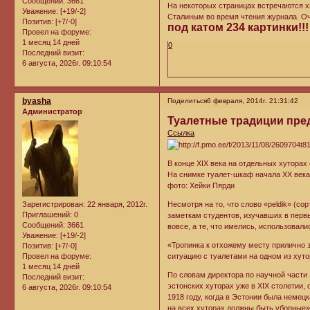
Сообщений:
3661
На некоторых страницах встречаются х
Уважение:
[+19/-2]
Сталиным во время чтения журнала. Оче
Позитив:
[+7/-0]
под катом 234 картинки!!!
Провел на форуме:
1 месяц 14 дней
0
Последний визит:
6 августа, 2026г. 09:10:54
byasha
Поделиться
6 февраля, 2014г. 21:31:42
Администратор
Туалетные традиции пре
Ссылка
В конце XIX века на отдельных хутора
На снимке туалет-шкаф начала ХХ века
фото: Хейки Пярди
Зарегистрирован
: 22 января, 2012г.
Несмотря на то, что слово «peldik» (со
Приглашений:
0
заметкам студентов, изучавших в перв
Сообщений:
3661
вовсе, а те, что имелись, использовали
Уважение:
[+19/-2]
«Тропинка к отхожему месту прилично з
Позитив:
[+7/-0]
Провел на форуме:
ситуацию с туалетами на одном из хуто
1 месяц 14 дней
По словам директора по научной части
Последний визит:
эстонских хуторах уже в XIX столетии,
6 августа, 2026г. 09:10:54
1918 году, когда в Эстонии была немец
на всех хуторах должны быть уборные»,