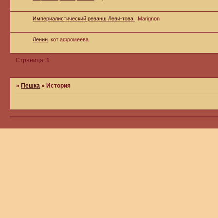
Империалистический реванш Леви-това.
Marignon
Ленин
кот афромеева
Страница:
1
»
Пешка
»
История