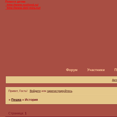
Помоги детям
_http://www.rusfond.ru/
_http://www.deti-mira.ru//
Форум
Участники
П
Акт
Привет, Гость!
Войдите
или
зарегистрируйтесь
.
»
Пешка
»
История
Страница:
1