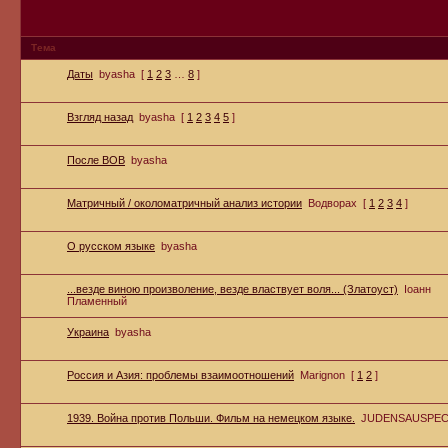
Тема
Даты
byasha
[
1
2
3
…
8
]
Взгляд назад
byasha
[
1
2
3
4
5
]
После ВОВ
byasha
Матричный / околоматричный анализ истории
Водворах
[
1
2
3
4
]
О русском языке
byasha
...везде виною произволение, везде властвует воля... (Златоуст)
Iоанн
Пламенный
Украина
byasha
Россия и Азия: проблемы взаимоотношений
Marignon
[
1
2
]
1939. Война против Польши. Фильм на немецком языке.
JUDENSAUSPE