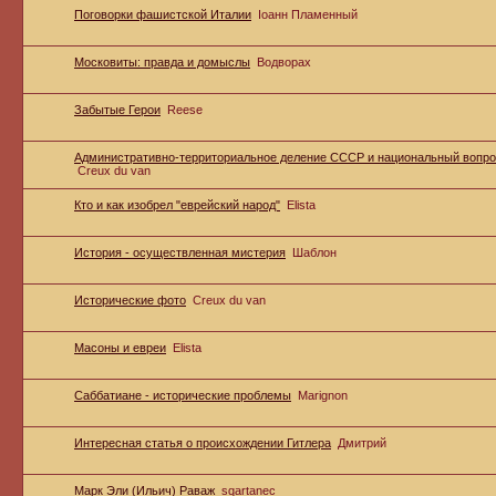
Поговорки фашистской Италии
Iоанн Пламенный
Московиты: правда и домыслы
Водворах
Забытые Герои
Reese
Административно-территориальное деление СССР и национальный вопр
Creux du van
Кто и как изобрел "еврейский народ"
Elista
История - осуществленная мистерия
Шаблон
Исторические фото
Creux du van
Масоны и евреи
Elista
Саббатиане - исторические проблемы
Marignon
Интересная статья о происхождении Гитлера
Дмитрий
Марк Эли (Ильич) Раваж
sqartanec