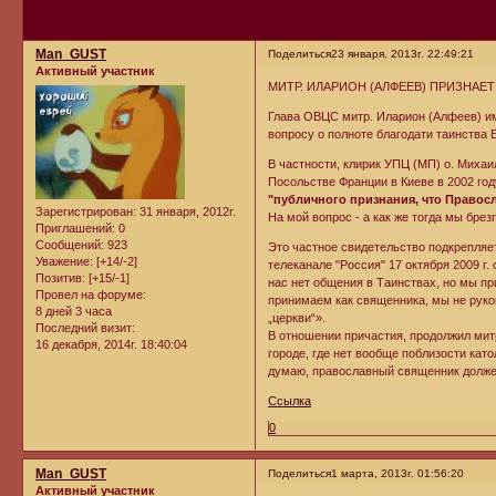
Man_GUST
Поделиться
23 января, 2013г. 22:49:21
Активный участник
МИТР. ИЛАРИОН (АЛФЕЕВ) ПРИЗНАЕ
Глава ОВЦС митр. Иларион (Алфеев) им
вопросу о полноте благодати таинства
В частности, клирик УПЦ (МП) о. Михаи
Посольстве Франции в Киеве в 2002 год
"публичного признания, что Право
Зарегистрирован
: 31 января, 2012г.
На мой вопрос - а как же тогда мы брез
Приглашений:
0
Сообщений:
923
Это частное свидетельство подкрепляе
Уважение:
[+14/-2]
телеканале "Россия" 17 октября 2009 г.
Позитив:
[+15/-1]
нас нет общения в Таинствах, но мы пр
Провел на форуме:
принимаем как священника, мы не рукоп
8 дней 3 часа
„церкви“».
Последний визит:
В отношении причастия, продолжил митр
16 декабря, 2014г. 18:40:04
городе, где нет вообще поблизости кат
думаю, православный священник должен
Ссылка
0
Man_GUST
Поделиться
1 марта, 2013г. 01:56:20
Активный участник