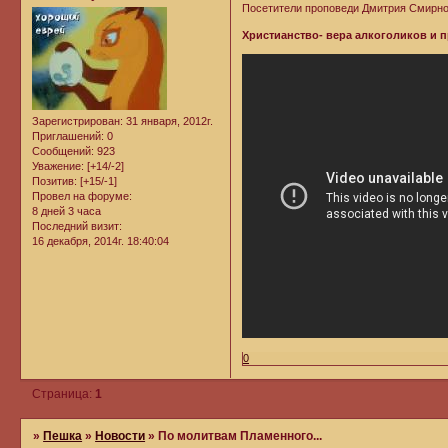
Посетители проповеди Дмитрия Смирнов
Христианство- вера алкоголиков и
Зарегистрирован
: 31 января, 2012г.
Приглашений:
0
Сообщений:
923
Уважение:
[+14/-2]
Позитив:
[+15/-1]
Провел на форуме:
8 дней 3 часа
Последний визит:
16 декабря, 2014г. 18:40:04
0
Страница:
1
»
Пешка
»
Новости
»
По молитвам Пламенного...