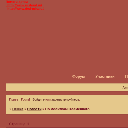
Помоги детям
_http://www.rusfond.ru/
_http://www.deti-mira.ru//
Форум
Участники
П
Акт
Привет, Гость!
Войдите
или
зарегистрируйтесь
.
»
Пешка
»
Новости
»
По молитвам Пламенного...
Страница:
1