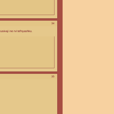
34
ivaj i ne rvi tel'nyashku.
35