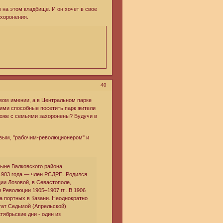
 на этом кладбище. И он хочет в свое
хоронения.
40
вом имении, а в Центральном парке
оими способные посетить парк жители
тоже с семьями захоронены? Будучи в
евым, "рабочим-революционером" и
ныне Валковского района
 1903 года — член РСДРП. Родился
ии Лозовой, в Севастополе,
Революции 1905‒1907 гг.. В 1906
а портных в Казани. Неоднократно
гат Седьмой (Апрельской)
тябрьские дни - один из