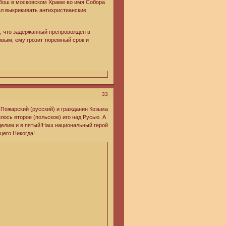
ебош в московском Храме во имя Собора
ал выкрикивать антихристианские
, что задержанный препровожден в
овым, ему грозит тюремный срок и
33
ь Пожарский (русский) и гражданин Козьма
лось второе (польское) иго над Русью. А
оделим и в пятый!Наш национальный герой
щего.Никогда!