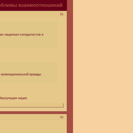
роблемы взаимоотношений
31
их национал-сепаратистов и
е межнациональной вражды.
образующая нация.
32