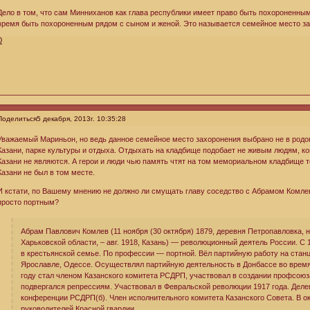
Дело в том, что сам Минниханов как глава республики имеет право быть похороненным
время быть похороненным рядом с сыном и женой. Это называется семейное место за
0
Поделиться
5 декабря, 2013г. 10:35:28
Уважаемый Мариньон, но ведь данное семейное место захоронения выбрано не в родо
Казани, парке культуры и отдыха. Отдыхать на кладбище подобает не живым людям, к
Казани не являются. А герои и люди чью память чтят на том мемориальном кладбище 
Казани не был в том месте.
И кстати, по Вашему мнению не должно ли смущать главу соседство с Абрамом Комл
просто портным?
Абрам Павлович Комлев (11 ноября (30 октября) 1879, деревня Петропавловка, 
Харьковской области, ‒ авг. 1918, Казань) — революционный деятель России. С
в крестьянской семье. По профессии — портной. Вёл партийную работу на станц
Ярославле, Одессе. Осуществлял партийную деятельность в Донбассе во время 
году стал членом Казанского комитета РСДРП, участвовал в создании профсоюз
подвергался репрессиям. Участвовал в Февральской революции 1917 года. Деле
конференции РСДРП(б). Член исполнительного комитета Казанского Совета. В ок
руководителей Красной гвардии.