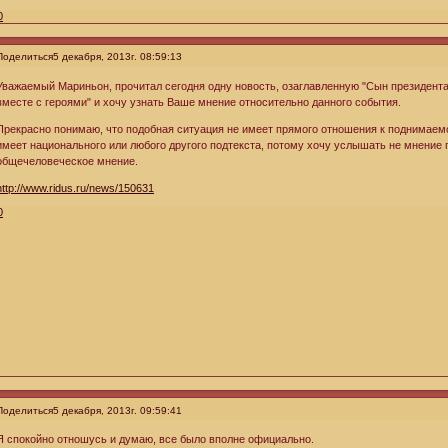
0
Поделиться
5 декабря, 2013г. 08:59:13
Уважаемый Мариньон, прочитал сегодня одну новость, озаглавленную "Сын президента
вместе с героями" и хочу узнать Ваше мнение относительно данного события.
Прекрасно понимаю, что подобная ситуация не имеет прямого отношения к поднимаемо
имеет национального или любого другого подтекста, потому хочу услышать не мнение 
общечеловеческое мнение.
http://www.ridus.ru/news/150631
0
Поделиться
5 декабря, 2013г. 09:59:41
Я спокойно отношусь и думаю, все было вполне официально.