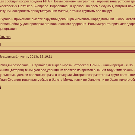
Как сообщил корреспондент РИА «Новый регион», мигрант из Таджикистана устроил д
Московских Святых в Бибирево. Ворвавшись в церковь во время службы, мигрант нач
лозунги, оскорблять присутствующих матом, а также крушить все вокруг.
Охрана и прихожане вместе скрутили дебошира и вызвали наряд полиции. Сообщается
психлечебницу для проверки его психического здоровья. Если мигранта признают здор
депортация.
Ссылка
0
Поделиться
14 июня, 2013г. 12:16:11
п*ляк,ты разоблачен! Сдавайся,пся крев,мразь натовская! Помни - наши предки - княз
Минин (татарин) выкинули вас,уебищных поляков из Кремля в 1612м году.Этим закончи
дальше мы делили вас четыре раза с немцами.История возвратится на круги своя - п
Иван Сусанин топил вас,уебков в болоте.Между нами не было,нет и не будет ничего об
0