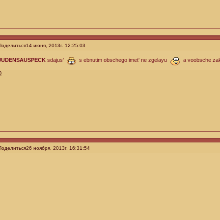
Поделиться
14 июня, 2013г. 12:25:03
JUDENSAUSPECK
sdajus'
s ebnutim obschego imet' ne zgelayu
a voobsche zakus
0
Поделиться
26 ноября, 2013г. 16:31:54