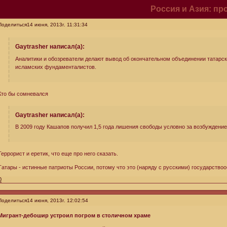
Россия и Азия: п
Поделиться
14 июня, 2013г. 11:31:34
Gaytrasher написал(а):
Аналитики и обозреватели делают вывод об окончательном объединении татарск
исламских фундаменталистов.
Кто бы сомневался
Gaytrasher написал(а):
В 2009 году Кашапов получил 1,5 года лишения свободы условно за возбуждени
Террорист и еретик, что еще про него сказать.
Татары - истинные патриоты России, потому что это (наряду с русскими) государство
0
Поделиться
14 июня, 2013г. 12:02:54
Мигрант-дебошир устроил погром в столичном храме