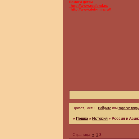
Помоги детям
_http://www.rusfond.ru/
_http://www.deti-mira.ru//
Привет, Гость!
Войдите
или
зарегистрир
»
Пешка
»
История
»
Россия и Ази
Страница:
«
1
2