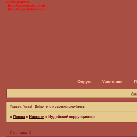
Помоги детям
_http://www.rusfond.ru/
_http://www.deti-mira.ru//
Форум
Участники
П
Акт
Привет, Гость!
Войдите
или
зарегистрируйтесь
.
»
Пешка
»
Новости
»
Иудейский коррупционер
Страница:
1