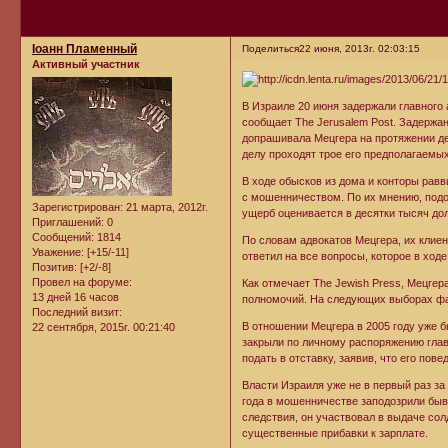
Iоанн Пламенный
Поделиться
22 июня, 2013г. 02:03:15
Активный участник
В Израиле 20 июня задержали главного
сообщает The Jerusalem Post. Задержа
допрашивала Мецгера на протяжении де
делу проходят трое его предполагаемых
В ходе обысков из дома и конторы рав
с мошенничеством. По их мнению, под
Зарегистрирован
: 21 марта, 2012г.
ущерб оценивается в десятки тысяч до
Приглашений:
0
Сообщений:
1814
По словам адвокатов Мецгера, их клиен
Уважение:
[+15/-11]
ответил на все вопросы, которое в ход
Позитив:
[+2/-8]
Провел на форуме:
Как отмечает The Jewish Press, Мецгер
13 дней 16 часов
полномочий. На следующих выборах фав
Последний визит:
В отношении Мецгера в 2005 году уже б
22 сентября, 2015г. 00:21:40
закрыли по личному распоряжению гла
подать в отставку, заявив, что его по
Власти Израиля уже не в первый раз за
года в мошенничестве заподозрили быв
следствия, он участвовал в выдаче с
существенные прибавки к зарплате.