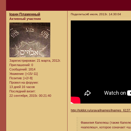
Iоанн Пламенный
Поделиться
6 июля, 2013г. 14:30:04
Активный участник
Зарегистрирован
: 21 марта, 2012г.
Приглашений:
0
Сообщений:
1814
Уважение:
[+15/-11]
Позитив:
[+2/-8]
Провел на форуме:
13 дней 16 часов
Последний визит:
22 сентября, 2015г. 00:21:40
http://toldot.ru/urava/lnames/lnames_6137
Фамилия Капелюш (также Капелюс
«капелюш», которое означает «ш