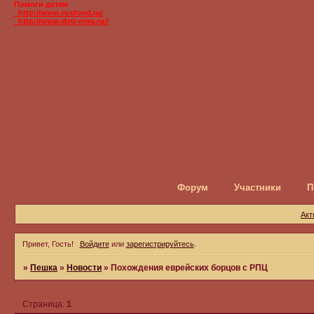
Помоги детям
_http://www.rusfond.ru/
_http://www.deti-mira.ru//
Форум
Участники
П
Акт
Привет, Гость!
Войдите
или
зарегистрируйтесь
.
»
Пешка
»
Новости
»
Похождения еврейских борцов с РПЦ
Страница:
1