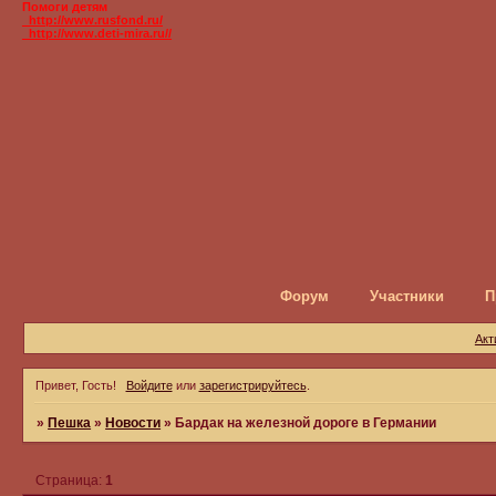
Помоги детям
_http://www.rusfond.ru/
_http://www.deti-mira.ru//
Форум
Участники
П
Акт
Привет, Гость!
Войдите
или
зарегистрируйтесь
.
»
Пешка
»
Новости
»
Бардак на железной дороге в Германии
Страница:
1