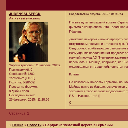
JUDENSAUSPECK
Поделиться
14 августа, 2013г. 06:51:54
Активный участник
Пустые пути, вымерший вокзал. Стрело
фильма о конце света. Это - реальная 
Пфальц.
Движение вечером и ночью прекратилос
отсутствием поездов и в течение дня. 
Отпускники, прибывающие самолетом в
Возмущению населения нет предела: ве
горячий период АО "Немецкие железные 
персонала. В Майнце, например, из 15 
Зарегистрирован
: 26 апреля, 2013г.
сложившаяся ситуация объясняется тем
Приглашений:
0
Сообщений:
1302
Кстати
Уважение:
[+11/-6]
На некоторых вокзалах Германии нашли
Позитив:
[+28/-39]
Провел на форуме:
Майнце никто из бывших сотрудников ст
9 дней 4 часа
закончится хаос на железнодорожных пу
Последний визит:
P.S. Наконец - то! ))
28 февраля, 2015г. 11:28:56
0
Страница:
1
»
Пешка
»
Новости
»
Бардак на железной дороге в Германии