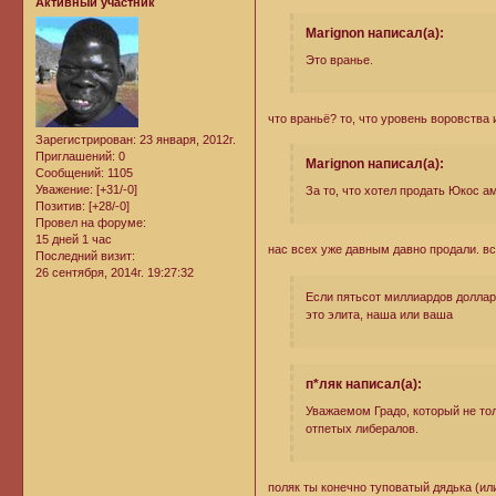
Активный участник
Marignon написал(а):
Это вранье.
что враньё? то, что уровень воровства
Зарегистрирован
: 23 января, 2012г.
Приглашений:
0
Marignon написал(а):
Сообщений:
1105
Уважение:
[+31/-0]
За то, что хотел продать Юкос а
Позитив:
[+28/-0]
Провел на форуме:
15 дней 1 час
нас всех уже давным давно продали. в
Последний визит:
26 сентября, 2014г. 19:27:32
Если пятьсот миллиардов доллар
это элита, наша или ваша
п*ляк написал(а):
Уважаемом Градо, который не то
отпетых либералов.
поляк ты конечно туповатый дядька (или