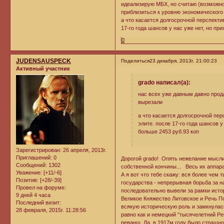
идеализирую МБХ, но считаю (возможно
приблизиться к уровню экономического 
а что касается долгосрочной перспекти
17-го года шансов у нас уже нет, но пр
0
JUDENSAUSPECK
Поделиться
23 декабря, 2013г. 21:00:23
Активный участник
grado написал(а):
нас всех уже давным давно прод
вырезали
а что касается долгосрочной пе
элите. после 17-го года шансов у
больше 2453 руб.93 коп
Зарегистрирован
: 26 апреля, 2013г.
Приглашений:
0
Дорогой grado! Опять нежелание мысли
Сообщений:
1302
собственной кончины... Весь их аппара
Уважение:
[+11/-6]
А я вот что тебе скажу: вся более чем
Позитив:
[+28/-39]
государства - непрерывная борьба за 
Провел на форуме:
последовательно вывели за рамки исто
9 дней 4 часа
Великое Княжество Литовское и Речь П
Последний визит:
всякую историческую роль и замкнулас
28 февраля, 2015г. 11:28:56
равно как и немецкий "тысячелетний Ре
реванш. Да, в 1917м году было страшно