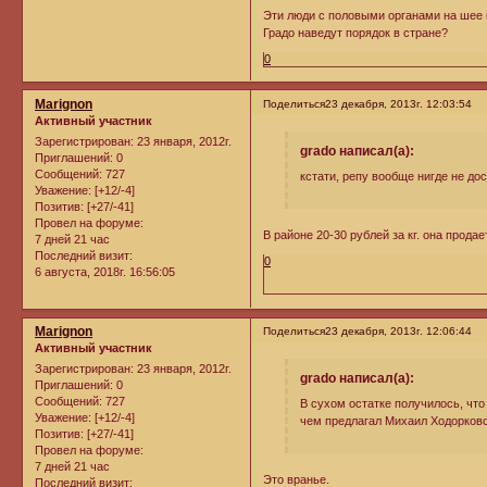
Эти люди с половыми органами на шее 
Градо наведут порядок в стране?
0
Marignon
Поделиться
23 декабря, 2013г. 12:03:54
Активный участник
Зарегистрирован
: 23 января, 2012г.
grado написал(а):
Приглашений:
0
Сообщений:
727
кстати, репу вообще нигде не до
Уважение:
[+12/-4]
Позитив:
[+27/-41]
Провел на форуме:
В районе 20-30 рублей за кг. она продае
7 дней 21 час
Последний визит:
0
6 августа, 2018г. 16:56:05
Marignon
Поделиться
23 декабря, 2013г. 12:06:44
Активный участник
Зарегистрирован
: 23 января, 2012г.
grado написал(а):
Приглашений:
0
Сообщений:
727
В сухом остатке получилось, что
Уважение:
[+12/-4]
чем предлагал Михаил Ходорковс
Позитив:
[+27/-41]
Провел на форуме:
7 дней 21 час
Это вранье.
Последний визит: