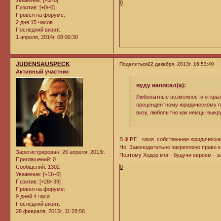
0
Позитив:
[+0/-0]
Провел на форуме:
2 дня 15 часов
Последний визит:
1 апреля, 2014г. 08:00:30
JUDENSAUSPECK
Поделиться
22 декабря, 2013г. 16:53:40
Активный участник
вуду написал(а):
Любопытные возможности открыли
прецендентному юридическому пр
визу, любопытно как немцы выкру
В Ф.Р.Г. своя собственная юридическа
Но! Законодательно закреплено право к
Зарегистрирован
: 26 апреля, 2013г.
Поэтому Ходор мог - будучи евреем - з
Приглашений:
0
0
Сообщений:
1302
Уважение:
[+11/-6]
Позитив:
[+28/-39]
Провел на форуме:
9 дней 4 часа
Последний визит:
28 февраля, 2015г. 11:28:56