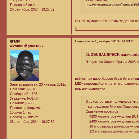
15 дней 1 час
http://www.newsru.com/finance/20
Последний визит:
26 сентября, 2014г. 19:27:32
как-то глумливо это всё выглядит, по шп
0
grado
Поделиться
21 декабря, 2013г. 14:03:28
Активный участник
JUDENSAUSPECK написал(а
Это уже не Ходор образца 2003г
всё же при царе Ходоре было бы мень
МБХ-выдающийся стратег и управленец, 
Зарегистрирован
: 23 января, 2012г.
вот, для сравнения
Приглашений:
0
Сообщений:
1105
Уважение:
[+31/-0]
В сухом остатке получилось, что
Позитив:
[+28/-0]
чем предлагал Михаил Ходорковс
Провел на форуме:
Сравнение проектов
15 дней 1 час
4200 километров — длина ВСТО 
Последний визит:
2400 километров — длина труб
26 сентября, 2014г. 19:27:32
16 миллиардов долларов — цен
1,2 миллиарда долларов — приб