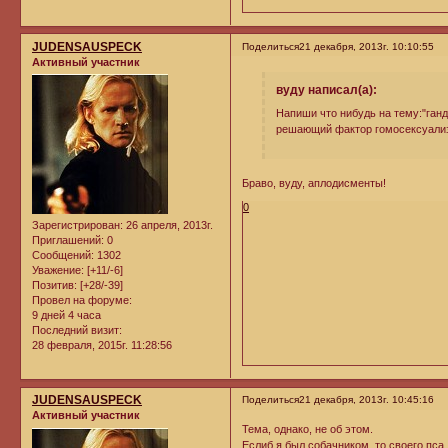
JUDENSAUSPECK
Поделиться
21 декабря, 2013г. 10:10:55
Активный участник
вуду написал(а):
Напиши что нибудь на тему:"ганд
решающий фактор гомосексуализа
Браво, вуду, аплодисменты!
0
Зарегистрирован
: 26 апреля, 2013г.
Приглашений:
0
Сообщений:
1302
Уважение:
[+11/-6]
Позитив:
[+28/-39]
Провел на форуме:
9 дней 4 часа
Последний визит:
28 февраля, 2015г. 11:28:56
JUDENSAUSPECK
Поделиться
21 декабря, 2013г. 10:45:16
Активный участник
Тема, однако, не об этом.
Еслиб я был собачником, то своего пс