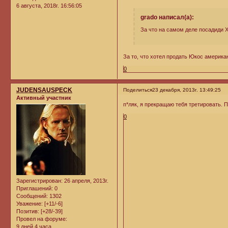
6 августа, 2018г. 16:56:05
grado написал(а):
За что на самом деле посадиди 
За то, что хотел продать Юкос америка
0
JUDENSAUSPECK
Поделиться
23 декабря, 2013г. 13:49:25
Активный участник
п*ляк, я прекращаю тебя третировать. П
0
Зарегистрирован
: 26 апреля, 2013г.
Приглашений:
0
Сообщений:
1302
Уважение:
[+11/-6]
Позитив:
[+28/-39]
Провел на форуме:
9 дней 4 часа