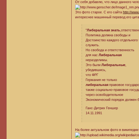
От себя добавлю, что лицо данного чел
Это фото старое. С его сайта
http://www
интереснее машинный перевод его цитат
"
Либеральная знать
,ответстве
Политика должна свободы и
Достоинство каждого отдельного
служить.
Но свобода и ответственность
для нас
Либеральная
неразделимы.
Это были
Либеральные
,
убедившись,
что ФРГ
Германия не только
либеральная
правовое государс
также социально-правовое госуд
через освободительное
Экономический порядок должен б
Ганс-Дитрих Геншер
14.11.1991
На более актуальном фото в википедии 