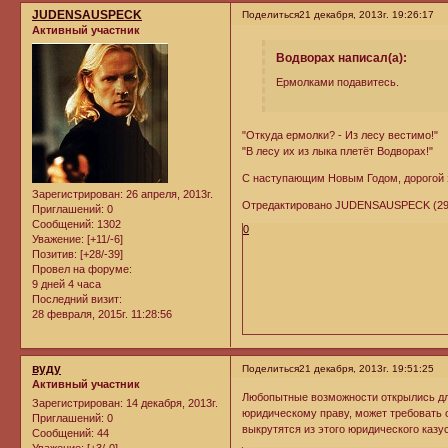
JUDENSAUSPECK
Поделиться
21 декабря, 2013г. 19:26:17
Активный участник
Водворах написал(а):
Ермолками подавитесь.
"Откуда ермолки? - Из лесу вестимо!"
"В лесу их из лыка плетёт Водворах!"
С наступающим Новым Годом, дорогой з
Зарегистрирован
: 26 апреля, 2013г.
Отредактировано JUDENSAUSPECK (29 де
Приглашений:
0
Сообщений:
1302
0
Уважение:
[+11/-6]
Позитив:
[+28/-39]
Провел на форуме:
9 дней 4 часа
Последний визит:
28 февраля, 2015г. 11:28:56
вуду
Поделиться
21 декабря, 2013г. 19:51:25
Активный участник
Любопытные возможности открылись для
Зарегистрирован
: 14 декабря, 2013г.
юридическому праву, может требовать 
Приглашений:
0
выкрутятся из этого юридического казу
Сообщений:
44
Уважение:
[+3/-0]