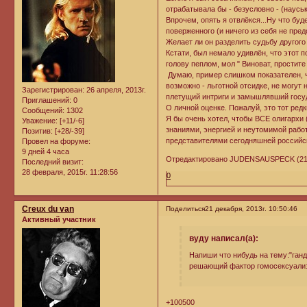
отрабатывала бы - безусловно - (наус
Впрочем, опять я отвлёкся...Ну что буд
поверженного (и ничего из себя не пре
Желает ли он разделить судьбу другого 
Кстати, был немало удивлён, что этот 
голову пеплом, мол " Виноват, простите
Думаю, пример слишком показателен, ч
возможно - льготной отсидке, не могут 
Зарегистрирован
: 26 апреля, 2013г.
плетущий интриги и замышлявший госуда
Приглашений:
0
О личной оценке. Пожалуй, это тот ред
Сообщений:
1302
Я бы очень хотел, чтобы ВСЕ олигархи 
Уважение:
[+11/-6]
знаниями, энергией и неутомимой работ
Позитив:
[+28/-39]
представителями сегодняшней российско
Провел на форуме:
9 дней 4 часа
Отредактировано JUDENSAUSPECK (21 де
Последний визит:
28 февраля, 2015г. 11:28:56
0
Creux du van
Поделиться
21 декабря, 2013г. 10:50:46
Активный участник
вуду написал(а):
Напиши что нибудь на тему:"ганд
решающий фактор гомосексуализа
+100500