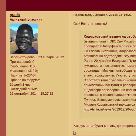
grado
Поделиться
20 декабря, 2013г. 15:16:21
Активный участник
Ого! Вот это новость!
Ходорковский вышел на своб
Бывший глава «ЮКОСа» Михаил Х
сообщает «Интерфакс» со ссылко
По словам источника, Ходорковс
официально подтвердить эту ин
Зарегистрирован
: 23 января, 2012г.
Ранее 20 декабря Владимир Пути
Приглашений:
0
гуманности, постановляю: помил
Сообщений:
1105
уроженца г. Москвы, освободив 
Уважение:
[+31/-0]
Позитив:
[+28/-0]
в тексте документа. Указ вступи
Провел на форуме:
В соответствии с уголовно-испол
15 дней 1 час
помиловании поступит в распоря
Последний визит:
19 декабря по завершении больш
26 сентября, 2014г. 19:27:32
прошение о помиловании и что о
Путина, бизнесмен ссылался «на 
Михаил Ходорковский находится в
http://lenta.ru/news/2013/12/20/out/
Как думаете, будет мстить, договорили
0