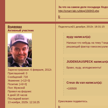
За что на самом деле посадиди Ходо
http://smart-lab.ru/blog/156943.php
0
Водворах
Поделиться
21 декабря, 2013г. 18:31:15
Активный участник
вуду написал(а):
Напиши что нибудь на тему:"ганд
решающий фактор гомосексуализа
JUDENSAUSPECK написал(а
Браво, вуду, аплодисменты!
Зарегистрирован
: 6 февраля, 2012г.
Приглашений:
0
Сообщений:
718
Уважение:
[+12/-0]
Creux du van написал(а):
Позитив:
[+0/-0]
Пол:
Мужской
+100500
Провел на форуме:
6 дней 18 часов
Последний визит:
Ермолками подавитесь.
13 ноября, 2025г. 12:16:25
0