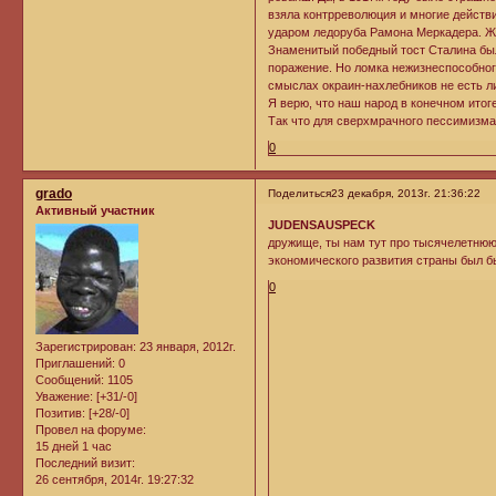
взяла контрреволюция и многие действ
ударом ледоруба Рамона Меркадера. Ж
Знаменитый победный тост Сталина был
поражение. Но ломка нежизнеспособног
смыслах окраин-нахлебников не есть л
Я верю, что наш народ в конечном итоге
Так что для сверхмрачного пессимизма 
0
grado
Поделиться
23 декабря, 2013г. 21:36:22
Активный участник
JUDENSAUSPECK
дружище, ты нам тут про тысячелетнюю 
экономического развития страны был бы
0
Зарегистрирован
: 23 января, 2012г.
Приглашений:
0
Сообщений:
1105
Уважение:
[+31/-0]
Позитив:
[+28/-0]
Провел на форуме:
15 дней 1 час
Последний визит:
26 сентября, 2014г. 19:27:32