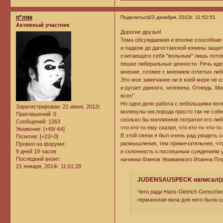
п*ляк
Поделиться
23 декабря, 2013г. 11:52:51
Активный участник
Дорогие друзья!
Тема обсуждаемая и вполне способная 
и падком до дагестанской конины защи
считающего себя "вольным" лишь потом
пешке либеральные ценности. Речь идет
мнение, схожее с мнением отпетых либ
Это мое замечание ни в коей мере не о
и ругает данного, человека. Отнюдь. Ми
всех".
Но одно дело работа с небольшими вел
Зарегистрирован
: 21 июня, 2012г.
молекулы кислорода просто так не соб
Приглашений:
0
сколько бы миллионов потратил кто либ
Сообщений:
1263
что кто-то ему сказал, что кто-то что-то
Уважение:
[+49/-64]
В этой связи я был очень рад увидеть 
Позитив:
[+22/-0]
размышления, тем примечательнее, чт
Провел на форуме:
9 дней 19 часов
и склонность к поспешным суждениям у
Последний визит:
начинки блинов Уважаемого Иоанна Пла
21 января, 2014г. 11:01:28
JUDENSAUSPECK написал(а
Чего ради Hans-Dietrich Gensche
германская виза для него была с