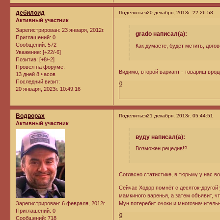
дебилоид
Поделиться
20 декабря, 2013г. 22:26:58
Активный участник
Зарегистрирован
: 23 января, 2012г.
grado написал(а):
Приглашений:
0
Сообщений:
572
Как думаете, будет мстить, дого
Уважение:
[+22/-6]
Позитив:
[+8/-2]
Провел на форуме:
Видимо, второй вариант - товарищ врод
13 дней 8 часов
Последний визит:
0
20 января, 2023г. 10:49:16
Водворах
Поделиться
21 декабря, 2013г. 05:44:51
Активный участник
вуду написал(а):
Возможен рецедив!?
Согласно статистике, в тюрьму у нас во
Сейчас Ходор помнёт с десяток-другой 
мамкиного варенья, а затем объявит, ч
Зарегистрирован
: 6 февраля, 2012г.
Мун потеребит очоки и многозначитель
Приглашений:
0
0
Сообщений:
718