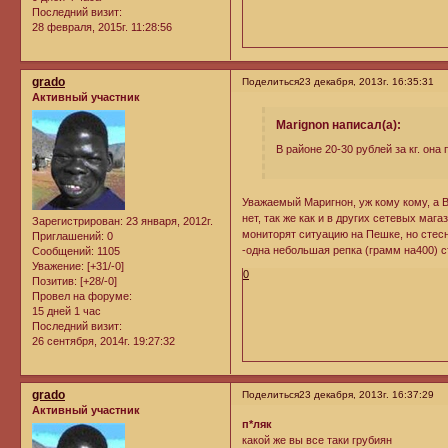
Последний визит:
28 февраля, 2015г. 11:28:56
grado
Поделиться
23 декабря, 2013г. 16:35:31
Активный участник
Marignon написал(а):
В районе 20-30 рублей за кг. она 
Уважаемый Маригнон, уж кому кому, а В
нет, так же как и в других сетевых маг
Зарегистрирован
: 23 января, 2012г.
мониторят ситуацию на Пешке, но стесн
Приглашений:
0
-одна небольшая репка (грамм на400) ст
Сообщений:
1105
Уважение:
[+31/-0]
0
Позитив:
[+28/-0]
Провел на форуме:
15 дней 1 час
Последний визит:
26 сентября, 2014г. 19:27:32
grado
Поделиться
23 декабря, 2013г. 16:37:29
Активный участник
п*ляк
какой же вы все таки грубиян