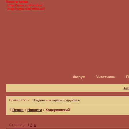
Помоги детям
_http://www.rusfond.ru/
_http://www.deti-mira.ru//
Форум
Участники
П
Акт
Привет, Гость!
Войдите
или
зарегистрируйтесь
.
»
Пешка
»
Новости
»
Ходорковский
Страница:
1
2
»