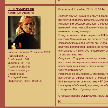
JUDENSAUSPECK
Поделиться
21 декабря, 2013г. 19:18:44
Активный участник
Дорогие друзья! Текущие события моей
поэтому я продолжу излагать мысли, 
Интересным образом ситуация с освоб
немецкой политической арене (у нас ес
мнение по этому поводу)).
Итак, ситуация в общих чертах: в ФРГ 
система. Эта система - на первый взгля
демократические процедуры при избран
политики появляются...Вопрос, на котор
система есть и действует с немецкой б
Зарегистрирован
: 26 апреля, 2013г.
за семью печатями.
Приглашений:
0
Ситуация с Ходором многое проясняет. 
Сообщений:
1302
настолько, что годовая германская виз
Уважение:
[+11/-6]
необходимым выразить своё счастье в 
Позитив:
[+28/-39]
"откуда ноги растут"...
Провел на форуме:
9 дней 4 часа
Нисколько не сомневаюсь, что немцы "
Последний визит:
построили бы эффективное тоталитарно
28 февраля, 2015г. 11:28:56
Всё же парламентская система ФРГ (не Г
На широту обобщений, впрочем, как обы
Искренне Ваш, Юдензаушпек
Отредактировано JUDENSAUSPECK (21 де
+1