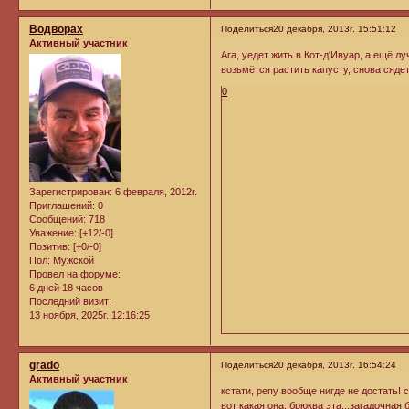
Водворах
Поделиться
20 декабря, 2013г. 15:51:12
Активный участник
Ага, уедет жить в Кот-д'Ивуар, а ещё 
возьмётся растить капусту, снова сядет
0
Зарегистрирован
: 6 февраля, 2012г.
Приглашений:
0
Сообщений:
718
Уважение:
[+12/-0]
Позитив:
[+0/-0]
Пол:
Мужской
Провел на форуме:
6 дней 18 часов
Последний визит:
13 ноября, 2025г. 12:16:25
grado
Поделиться
20 декабря, 2013г. 16:54:24
Активный участник
кстати, репу вообще нигде не достать! 
вот какая она, брюква эта...загадочная б