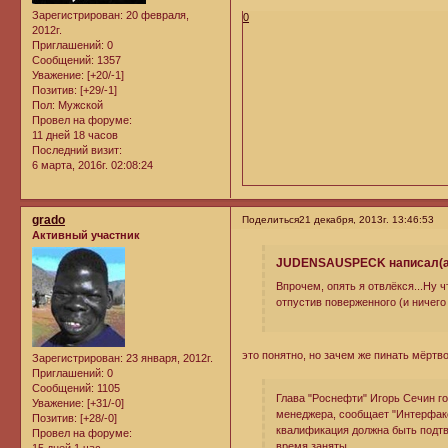
Зарегистрирован
: 20 февраля,
0
2012г.
Приглашений:
0
Сообщений:
1357
Уважение:
[+20/-1]
Позитив:
[+29/-1]
Пол:
Мужской
Провел на форуме:
11 дней 18 часов
Последний визит:
6 марта, 2016г. 02:08:24
grado
Поделиться
21 декабря, 2013г. 13:46:53
Активный участник
JUDENSAUSPECK написал(а
Впрочем, опять я отвлёкся...Ну ч
отпустив поверженного (и ничего
это понятно, но зачем же пинать мёртво
Зарегистрирован
: 23 января, 2012г.
Приглашений:
0
Сообщений:
1105
Глава "Роснефти" Игорь Сечин го
Уважение:
[+31/-0]
менеджера, сообщает "Интерфакс
Позитив:
[+28/-0]
квалификация должна быть подтв
Провел на форуме:
время заняты.