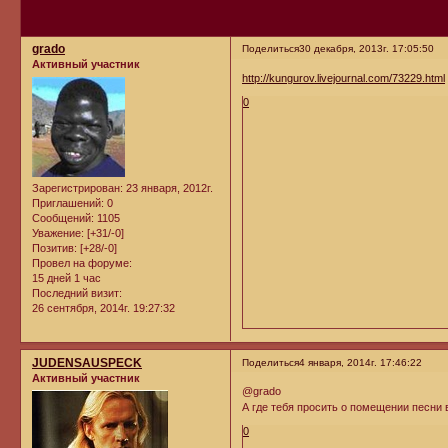
grado
Поделиться
30 декабря, 2013г. 17:05:50
Активный участник
http://kungurov.livejournal.com/73229.html
0
Зарегистрирован
: 23 января, 2012г.
Приглашений:
0
Сообщений:
1105
Уважение:
[+31/-0]
Позитив:
[+28/-0]
Провел на форуме:
15 дней 1 час
Последний визит:
26 сентября, 2014г. 19:27:32
JUDENSAUSPECK
Поделиться
4 января, 2014г. 17:46:22
Активный участник
@grado
А где тебя просить о помещении песни в
0