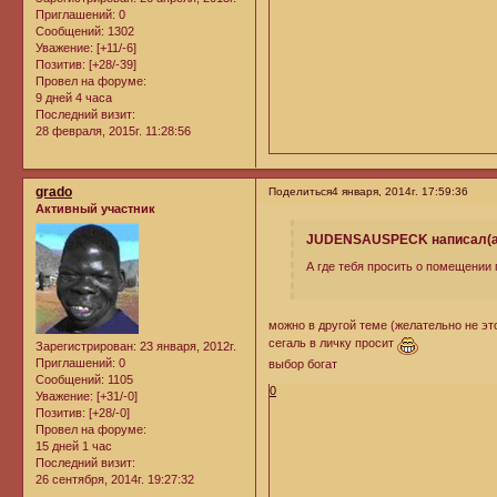
Приглашений:
0
Сообщений:
1302
Уважение:
[+11/-6]
Позитив:
[+28/-39]
Провел на форуме:
9 дней 4 часа
Последний визит:
28 февраля, 2015г. 11:28:56
grado
Поделиться
4 января, 2014г. 17:59:36
Активный участник
JUDENSAUSPECK написал(а
А где тебя просить о помещении 
можно в другой теме (желательно не эт
сегаль в личку просит
Зарегистрирован
: 23 января, 2012г.
Приглашений:
0
выбор богат
Сообщений:
1105
0
Уважение:
[+31/-0]
Позитив:
[+28/-0]
Провел на форуме:
15 дней 1 час
Последний визит:
26 сентября, 2014г. 19:27:32