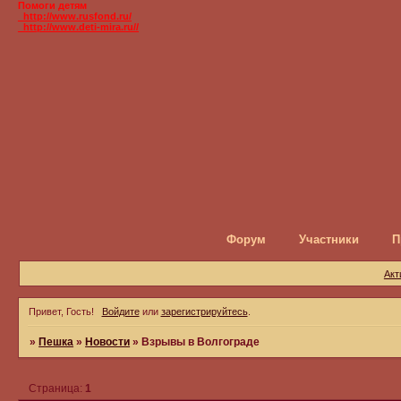
Помоги детям
_http://www.rusfond.ru/
_http://www.deti-mira.ru//
Форум
Участники
П
Акт
Привет, Гость!
Войдите
или
зарегистрируйтесь
.
»
Пешка
»
Новости
»
Взрывы в Волгограде
Страница:
1