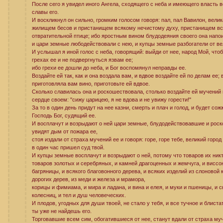
После сего я увидел иного Ангела, сходящего с неба и имеющего власть 
славы его.
И воскликнул он сильно, громким голосом говоря: пал, пал Вавилон, вели
жилищем бесов и пристанищем всякому нечистому духу, пристанищем вс
отвратительной птице; ибо яростным вином блудодеяния своего она напо
и цари земные любодействовали с нею, и купцы земные разбогатели от ве
И услышал я иной голос с неба, говорящий: выйди от нее, народ Мой, что
грехах ее и не подвергнуться язвам ее;
ибо грехи ее дошли до неба, и Бог воспомянул неправды ее.
Воздайте ей так, как и она воздала вам, и вдвое воздайте ей по делам ее; 
приготовляла вам вино, приготовьте ей вдвое.
Сколько славилась она и роскошествовала, столько воздайте ей мучений и
сердце своем: "сижу царицею, я не вдова и не увижу горести!"
За то в один день придут на нее казни, смерть и плач и голод, и будет со
Господь Бог, судящий ее.
И восплачут и возрыдают о ней цари земные, блудодействовавшие и роск
увидят дым от пожара ее,
стоя издали от страха мучений ее и говоря: горе, горе тебе, великий город
в один час пришел суд твой.
И купцы земные восплачут и возрыдают о ней, потому что товаров их никт
товаров золотых и серебряных, и камней драгоценных и жемчуга, и виссо
багряницы, и всякого благовонного дерева, и всяких изделий из слоновой к
дорогих дерев, из меди и железа и мрамора,
корицы и фимиама, и мира и ладана, и вина и елея, и муки и пшеницы, и ск
колесниц, и тел и душ человеческих.
И плодов, угодных для души твоей, не стало у тебя, и все тучное и блиста
ты уже не найдешь его.
Торговавшие всем сим, обогатившиеся от нее, станут вдали от страха муч