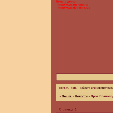
Помоги детям
_http://www.rusfond.ru/
_http://www.deti-mira.ru//
Привет, Гость!
Войдите
или
зарегистрир
»
Пешка
»
Новости
»
Прот. Всеволо
Страница:
1