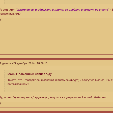
То есть это -
"разорят ее, и обнажат, и плоть ее съедят, и сожгут ее в огне"
- 
поглаживанием?
0
Поделиться
27 декабря, 2014г. 18:36:15
Iоанн Пламенный написал(а):
То есть это - "разорят ее, и обнажат, и плоть ее съедят, и сожгут ее в огне" - Вы
поглаживанием?
Ну, можно "кузькину мать," хрушевую, запулить в супервулкан. Неслабо бабахнет.
0