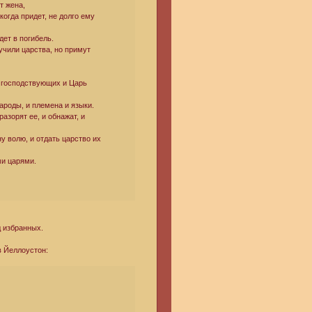
т жена,
когда придет, не долго ему
дет в погибель.
учили царства, но примут
ь господствующих и Царь
народы, и племена и языки.
разорят ее, и обнажат, и
у волю, и отдать царство их
ми царями.
д избранных.
в Йеллоустон: