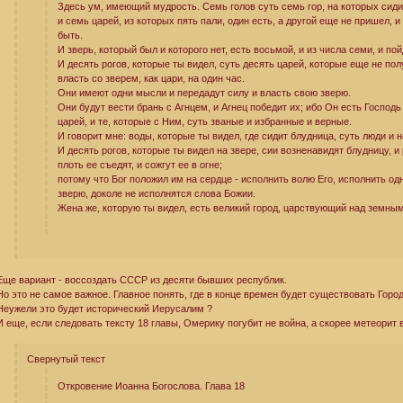
Здесь ум, имеющий мудрость. Семь голов суть семь гор, на которых сиди
и семь царей, из которых пять пали, один есть, а другой еще не пришел, и 
быть.
И зверь, который был и которого нет, есть восьмой, и из числа семи, и пой
И десять рогов, которые ты видел, суть десять царей, которые еще не пол
власть со зверем, как цари, на один час.
Они имеют одни мысли и передадут силу и власть свою зверю.
Они будут вести брань с Агнцем, и Агнец победит их; ибо Он есть Господ
царей, и те, которые с Ним, суть званые и избранные и верные.
И говорит мне: воды, которые ты видел, где сидит блудница, суть люди и 
И десять рогов, которые ты видел на звере, сии возненавидят блудницу, и 
плоть ее съедят, и сожгут ее в огне;
потому что Бог положил им на сердце - исполнить волю Его, исполнить одн
зверю, доколе не исполнятся слова Божии.
Жена же, которую ты видел, есть великий город, царствующий над земны
Еще вариант - воссоздать СССР из десяти бывших республик.
Но это не самое важное. Главное понять, где в конце времен будет существовать Горо
Неужели это будет исторический Иерусалим ?
И еще, если следовать тексту 18 главы, Омерику погубит не война, а скорее метеорит 
Свернутый текст
Откровение Иоанна Богослова. Глава 18