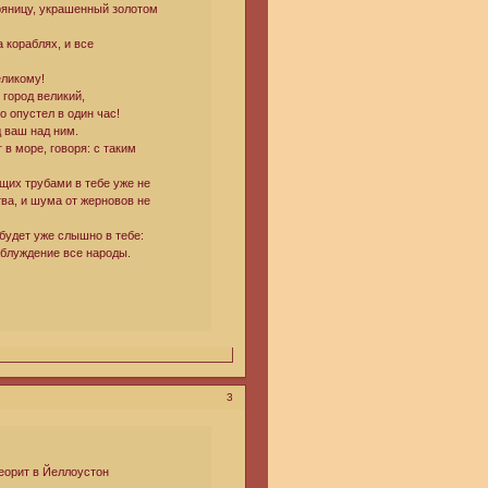
агряницу, украшенный золотом
а кораблях, и все
еликому!
 город великий,
 опустел в один час!
д ваш над ним.
в море, говоря: с таким
ящих трубами в тебе уже не
тва, и шума от жерновов не
 будет уже слышно в тебе:
аблуждение все народы.
3
теорит в Йеллоустон