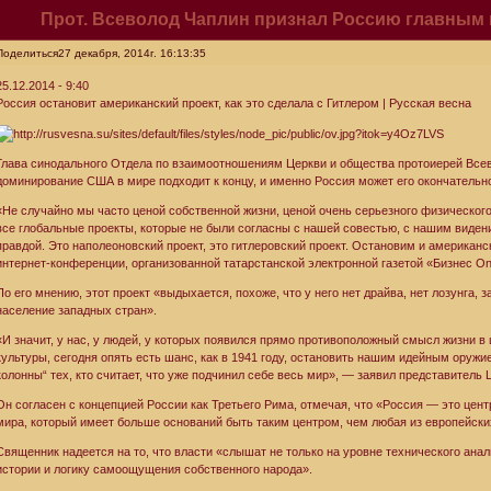
Прот. Всеволод Чаплин признал Россию главным
Поделиться
27 декабря, 2014г. 16:13:35
25.12.2014 - 9:40
Россия остановит американский проект, как это сделала с Гитлером | Русская весна
Глава синодального Отдела по взаимоотношениям Церкви и общества протоиерей Всев
доминирование США в мире подходит к концу, и именно Россия может его окончательно
«Не случайно мы часто ценой собственной жизни, ценой очень серьезного физическог
все глобальные проекты, которые не были согласны с нашей совестью, с нашим видени
правдой. Это наполеоновский проект, это гитлеровский проект. Остановим и американс
интернет-конференции, организованной татарстанской электронной газетой «Бизнес Onl
По его мнению, этот проект «выдыхается, похоже, что у него нет драйва, нет лозунга, 
население западных стран».
«И значит, у нас, у людей, у которых появился прямо противоположный смысл жизни в
культуры, сегодня опять есть шанс, как в 1941 году, остановить нашим идейным ору
колонны“ тех, кто считает, что уже подчинил себе весь мир», — заявил представитель 
Он согласен с концепцией России как Третьего Рима, отмечая, что «Россия — это цент
мира, который имеет больше оснований быть таким центром, чем любая из европейск
Священник надеется на то, что власти «слышат не только на уровне технического анали
истории и логику самоощущения собственного народа».