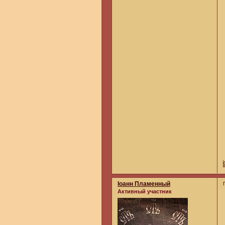
Iоанн Пламенный
Активный участник