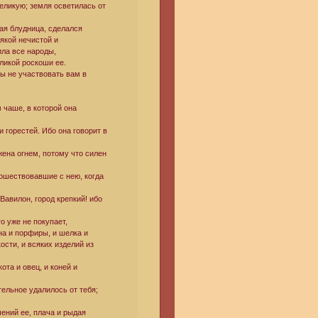
великую; земля осветилась от
кая блудница, сделался
якой нечистой и
ила все народы,
ликой роскоши ее.
бы не участвовать вам в
в чаше, в которой она
 горестей. Ибо она говорит в
жжена огнем, потому что силен
ошествовавшие с нею, когда
 Вавилон, город крепкий! ибо
о уже не покупает,
на и порфиры, и шелка и
ости, и всяких изделий из
ота и овец, и коней и
тельное удалилось от тебя;
ений ее, плача и рыдая