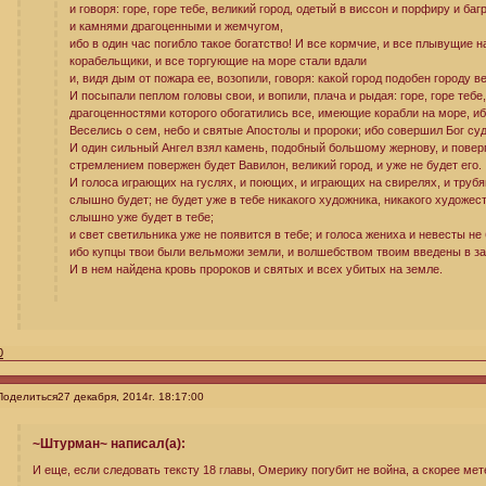
и говоря: горе, горе тебе, великий город, одетый в виссон и порфиру и б
и камнями драгоценными и жемчугом,
ибо в один час погибло такое богатство! И все кормчие, и все плывущие н
корабельщики, и все торгующие на море стали вдали
и, видя дым от пожара ее, возопили, говоря: какой город подобен городу в
И посыпали пеплом головы свои, и вопили, плача и рыдая: горе, горе тебе,
драгоценностями которого обогатились все, имеющие корабли на море, ибо
Веселись о сем, небо и святые Апостолы и пророки; ибо совершил Бог су
И один сильный Ангел взял камень, подобный большому жернову, и поверг 
стремлением повержен будет Вавилон, великий город, и уже не будет его.
И голоса играющих на гуслях, и поющих, и играющих на свирелях, и труб
слышно будет; не будет уже в тебе никакого художника, никакого художес
слышно уже будет в тебе;
и свет светильника уже не появится в тебе; и голоса жениха и невесты не
ибо купцы твои были вельможи земли, и волшебством твоим введены в з
И в нем найдена кровь пророков и святых и всех убитых на земле.
0
Поделиться
27 декабря, 2014г. 18:17:00
~Штурман~ написал(а):
И еще, если следовать тексту 18 главы, Омерику погубит не война, а скорее ме