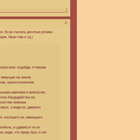
2
тв. Если считать десятью рогами
ция, Иран там и тд.)
азал мне: подойди, я покажу
 живущие на земле.
яном, преисполненном
енными камнями и жемчугом,
отою блудодейства ее;
ерзостям земным.
овых, и видя ее, дивился
ря, носящего ее, имеющего
огибель; и удивятся те из
, видя, что зверь был, и нет