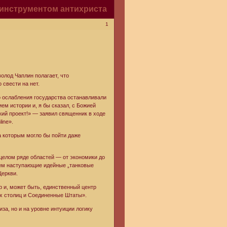
 инструментом антихриста
1
олод Чаплин полагает, что
 свести на нет.
о ослабления государства останавливали
ем истории и, я бы сказал, с Божией
кий проект!» — заявил священник в ходе
ine».
за которым могло бы пойти даже
 целом ряде областей — от экономики до
жием наступающие идейные „танковые
Церкви.
р и, может быть, единственный центр
их столиц и Соединенные Штаты».
за, но и на уровне интуиции логику