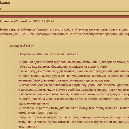
Источник
0
Поделиться
27 декабря, 2014г. 17:45:26
Чтобы завалить Америку, "разорить и плоть сожрать" нужны десять рогов - десять царс
организацию БРИКС, то необходимо набрать еще пяток претендентов перед войной (Тур
Свернутый текст
Откровение Иоанна Богослова. Глава 17
И пришел один из семи Ангелов, имеющих семь чаш, и, говоря со мною, ск
тебе суд над великою блудницею, сидящею на водах многих;
с нею блудодействовали цари земные, и вином ее блудодеяния упивались
И повел меня в духе в пустыню; и я увидел жену, сидящую на звере багр
именами богохульными, с семью головами и десятью рогами.
И жена облечена была в порфиру и багряницу, украшена золотом, драгоц
и держала золотую чашу в руке своей, наполненную мерзостями и нечист
и на челе ее написано имя: тайна, Вавилон великий, мать блудницам и м
Я видел, что жена упоена была кровью святых и кровью свидетелей Иисус
удивлением великим.
И сказал мне Ангел: что ты дивишься? я скажу тебе тайну жены сей и зве
семь голов и десять рогов.
Зверь, которого ты видел, был, и нет его, и выйдет из бездны, и пойдет в п
живущих на земле, имена которых не вписаны в книгу жизни от начала мира
его, и явится.