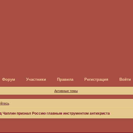
Форум
Участники
Правила
Регистрация
Войти
Активные темы
уйтесь
.
д Чаплин признал Россию главным инструментом антихриста