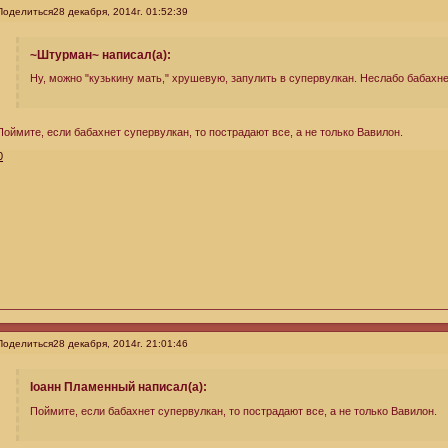
Поделиться
28 декабря, 2014г. 01:52:39
~Штурман~ написал(а):
Ну, можно "кузькину мать," хрушевую, запулить в супервулкан. Неслабо бабахне
Поймите, если бабахнет супервулкан, то пострадают все, а не только Вавилон.
0
Поделиться
28 декабря, 2014г. 21:01:46
Iоанн Пламенный написал(а):
Поймите, если бабахнет супервулкан, то пострадают все, а не только Вавилон.