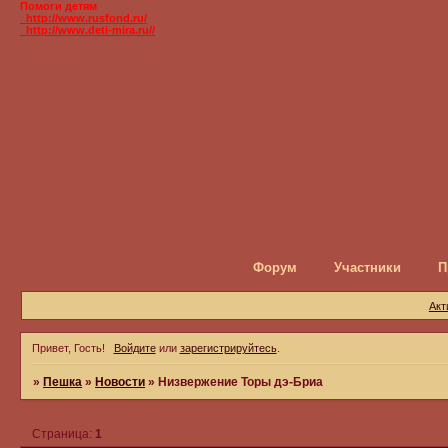
Помоги детям
_http://www.rusfond.ru/
_http://www.deti-mira.ru//
Форум
Участники
П
Акт
Привет, Гость!
Войдите
или
зарегистрируйтесь
.
»
Пешка
»
Новости
»
Низвержение Торы дэ-Бриа
Страница:
1