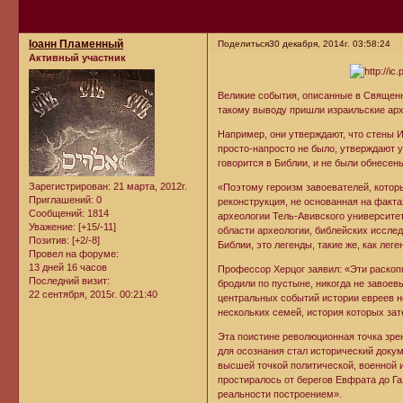
Iоанн Пламенный
Поделиться
30 декабря, 2014г. 03:58:24
Активный участник
Великие события, описанные в Священно
такому выводу пришли израильские арх
Например, они утверждают, что стены 
просто-напросто не было, утверждают 
говорится в Библии, и не были обнесе
Зарегистрирован
: 21 марта, 2012г.
«Поэтому героизм завоевателей, котор
Приглашений:
0
реконструкция, не основанная на факта
Сообщений:
1814
археологии Тель-Авивского университе
Уважение:
[+15/-11]
области археологии, библейских исслед
Позитив:
[+2/-8]
Библии, это легенды, такие же, как лег
Провел на форуме:
13 дней 16 часов
Профессор Херцог заявил: «Эти раскопки
Последний визит:
бродили по пустыне, никогда не завое
22 сентября, 2015г. 00:21:40
центральных событий истории евреев н
нескольких семей, история которых за
Эта поистине революционная точка зр
для осознания стал исторический докум
высшей точкой политической, военной и
простиралось от берегов Евфрата до Г
реальности построением».