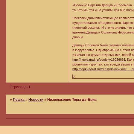
«Величие Царства Давида и Соломона —
то, что мы так и не узнали, как оно на
Раскопки дали впечатляющее количест
существованию объединенного Царства 
глиняный осколок. И это не значит, чт
времена Давида и Соломона Иерусалим 
дворца.
Давид и Соломон были главами племен
в Иерусалиме. Одновременно с этим на
изначально двумя отдельными, порой 
http://news.mail.ru/society/18036661/
Как 
моментом» для тех, кто всегда верил в
http://topkvadrat.ru/freestyle/news/izr … b
0
Страница:
1
»
Пешка
»
Новости
»
Низвержение Торы дэ-Бриа