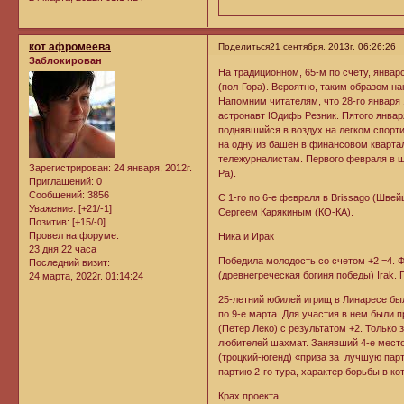
кот афромеева
Поделиться
21 сентября, 2013г. 06:26:26
Заблокирован
На традиционном, 65-м по счету, январ
(пол-Гора). Вероятно, таким образом 
Напомним читателям, что 28-го января 
астронавт Юдифь Резник. Пятого январ
поднявшийся в воздух на легком спорт
на одну из башен в финансовом квартале. 
тележурналистам. Первого февраля в ш
Зарегистрирован
: 24 января, 2012г.
Ра).
Приглашений:
0
Сообщений:
3856
С 1-го по 6-е февраля в Brissago (Шв
Уважение:
[+21/-1]
Сергеем Карякиным (КО-КА).
Позитив:
[+15/-0]
Провел на форуме:
Ника и Ирак
23 дня 22 часа
Победила молодость со счетом +2 =4. Ф
Последний визит:
(древнегреческая богиня победы) Irak. Г
24 марта, 2022г. 01:14:24
25-летний юбилей игрищ в Линаресе был
по 9-е марта. Для участия в нем были 
(Петер Леко) с результатом +2. Только
любителей шахмат. Занявший 4-е место
(троцкий-югенд) «приза за лучшую пар
партию 2-го тура, характер борьбы в к
Крах проекта