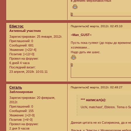
в деяниях мерзопакостных
0
Ебистос
Поделиться
2 марта, 2012г. 02:45:10
Активный участник
>
Man_GUST
<
Зарегистрирован
: 25 января, 2012г.
Приглашений:
0
Пусть пока гуляют (до поры до времени
Сообщений:
681
хозяевами...
Уважение:
[+22/-4]
Надо дать им шанс.
Позитив:
[+12/-0]
Провел на форуме:
6 дней 4 часа
0
Последний визит:
23 апреля, 2018г. 10:01:11
Сегаль
Поделиться
2 марта, 2012г. 02:48:27
Заблокирован
Зарегистрирован
: 20 февраля,
*** написал(а):
2012г.
Приглашений:
0
Uchi, matchast', Ebistos. Tema o Sati
Сообщений:
155
Уважение:
[+2/-0]
Позитив:
[+4/-0]
Данная цитата не из Сатирикона, да и н
Провел на форуме:
2 дня 9 часов
Друзья, у Элисты с Модератором неболь