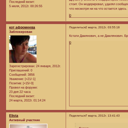
Последний визит:
стоит. Он модерировал, удалял сообщен
5 июля, 2012г. 00:26:55
что несмотря ни на что остается здесь.
0
кот афромеева
Поделиться
2 марта, 2012г. 03:55:18
Заблокирован
Кстати Дамянович, а не Дамлянович. Бр
0
Зарегистрирован
: 24 января, 2012г.
Приглашений:
0
Сообщений:
3856
Уважение:
[+21/-1]
Позитив:
[+15/-0]
Провел на форуме:
23 дня 22 часа
Последний визит:
24 марта, 2022г. 01:14:24
Elista
Поделиться
7 марта, 2012г. 13:41:43
Активный участник