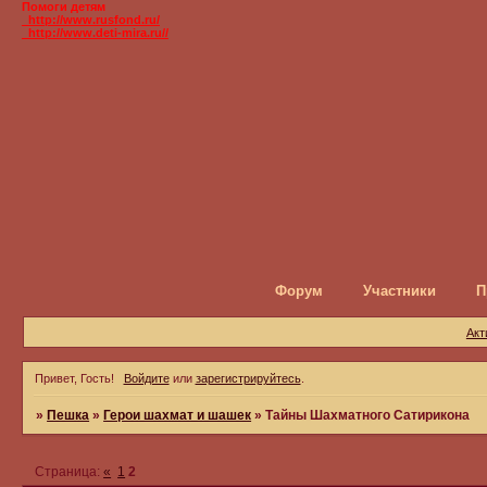
Помоги детям
_http://www.rusfond.ru/
_http://www.deti-mira.ru//
Форум
Участники
П
Акт
Привет, Гость!
Войдите
или
зарегистрируйтесь
.
»
Пешка
»
Герои шахмат и шашек
»
Тайны Шахматного Сатирикона
Страница:
«
1
2