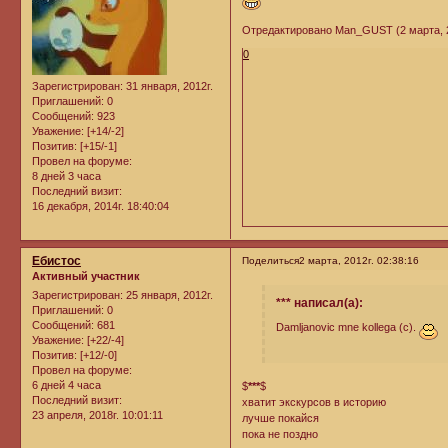
Отредактировано Man_GUST (2 марта, 20
0
Зарегистрирован
: 31 января, 2012г.
Приглашений:
0
Сообщений:
923
Уважение:
[+14/-2]
Позитив:
[+15/-1]
Провел на форуме:
8 дней 3 часа
Последний визит:
16 декабря, 2014г. 18:40:04
Ебистос
Поделиться
2 марта, 2012г. 02:38:16
Активный участник
Зарегистрирован
: 25 января, 2012г.
*** написал(а):
Приглашений:
0
Сообщений:
681
Damljanovic mne kollega (c).
Уважение:
[+22/-4]
Позитив:
[+12/-0]
Провел на форуме:
6 дней 4 часа
$
***
$
Последний визит:
хватит экскурсов в историю
23 апреля, 2018г. 10:01:11
лучше покайся
пока не поздно