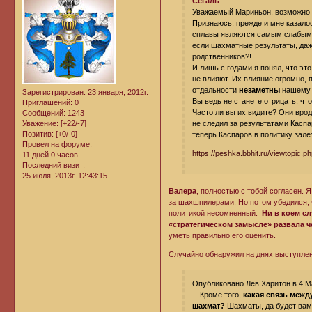
Сегаль
Уважаемый Мариньон, возможно 
Признаюсь, прежде и мне казало
сплавы являются самым слабым з
если шахматные результаты, даж
родственников?!
И лишь с годами я понял, что эт
не влияют. Их влияние огромно, 
отдельности
незаметны
нашему 
Зарегистрирован
: 23 января, 2012г.
Вы ведь не станете отрицать, чт
Приглашений:
0
Часто ли вы их видите? Они вро
Сообщений:
1243
Уважение:
[+22/-7]
не следил за результатами Каспа
Позитив:
[+0/-0]
теперь Каспаров в политику зале
Провел на форуме:
https://peshka.bbhit.ru/viewtopic.p
11 дней 0 часов
Последний визит:
25 июля, 2013г. 12:43:15
Валера
, полностью с тобой согласен. 
за шахшпилерами. Но потом убедился, 
политикой несомненный.
Ни в коем с
«стратегическом замысле» развала 
уметь правильно его оценить.
Случайно обнаружил на днях выступлен
Опубликовано Лев Харитон в 4 Мар
…Кроме того,
какая связь межд
шахмат?
Шахматы, да будет вам 