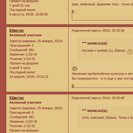
Провел на форуме:
Шак, любезный, фамилие твое - точно 
7 дней 21 час
Последний визит:
0
6 августа, 2018г. 16:56:05
Ебистос
Поделиться
1 марта, 2012г. 15:18:36
Активный участник
Зарегистрирован
: 25 января, 2012г.
*** написал(а):
Приглашений:
0
Сообщений:
681
Hui tebe v potolok (c), Ebistos.
Уважение:
[+22/-4]
Позитив:
[+12/-0]
Провел на форуме:
6 дней 4 часа
Последний визит:
Хваленая прибалтийская культура и инте
23 апреля, 2018г. 10:01:11
Вы поаккуратнее - а то еще у вас пол п
0
Ебистос
Поделиться
1 марта, 2012г. 23:32:48
Активный участник
Зарегистрирован
: 25 января, 2012г.
*** написал(а):
Приглашений:
0
Сообщений:
681
Uchi, matchast', Ebistos. Tema o Sati
Уважение:
[+22/-4]
Позитив:
[+12/-0]
Провел на форуме: