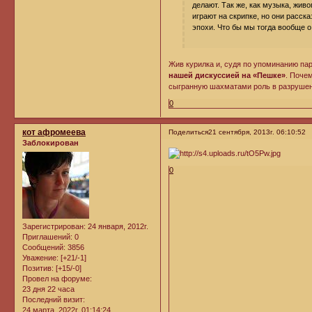
делают. Так же, как музыка, живо
играют на скрипке, но они расск
эпохи. Что бы мы тогда вообще о
Жив курилка и, судя по упоминанию па
нашей дискуссией на «Пешке»
. Поче
сыгранную шахматами роль в разрушен
0
кот афромеева
Поделиться
21 сентября, 2013г. 06:10:52
Заблокирован
0
Зарегистрирован
: 24 января, 2012г.
Приглашений:
0
Сообщений:
3856
Уважение:
[+21/-1]
Позитив:
[+15/-0]
Провел на форуме:
23 дня 22 часа
Последний визит:
24 марта, 2022г. 01:14:24