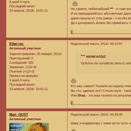
6 дней 4 часа
Последний визит:
Не хамите, любезнейший
***
- я тоже мо
23 апреля, 2018г. 10:01:11
И не прикидывайтесь абсолютным дауном
давно вышла из этих рамок - и не без 
Да и цитировать можно без привязки к 
0
Ебистос
Поделиться
2 марта, 2012г. 00:15:57
Активный участник
Зарегистрирован
: 25 января, 2012г.
*** написал(а):
Приглашений:
0
Сообщений:
681
Ya lichno ne vyvodil etu temu iz ram
Уважение:
[+22/-4]
Позитив:
[+12/-0]
Провел на форуме:
6 дней 4 часа
Последний визит:
Кто ему хамил? Указали на недопусти
23 апреля, 2018г. 10:01:11
Вы что, адвокат его? Сочувствую - так
Или
Shaq
- это ваш коллега по ритуала
0
Man_GUST
Поделиться
2 марта, 2012г. 00:35:06
Активный участник
Шаку и модератору с нами не по пути,