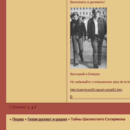
Выполнить и доложить!
Высоцкий и Епишин
Не забывайте о епишинских pisa de la le
http://satyricon20.narod.ru/sat51.htm
0
Страница:
«
1
2
»
Пешка
»
Герои шахмат и шашек
»
Тайны Шахматного Сатирикона