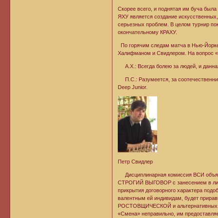
Скорее всего, и поднятая им буча была
ЯХУ является создание искусственных,
серьезных проблем. В целом турнир по
окончательному КРАХУ.
По горячим следам матча в Нью-Йорке
Халифманом и Свидлером. На вопрос «З
А.Х.: Всегда болею за людей, и данна
П.С.: Разумеется, за соотечественни
Deep Junior.
Петр Свидлер
Дисциплинарная комиссия ВСИ объявля
СТРОГИЙ ВЫГОВОР с занесением в лич
прикрытия договорного характера подо
валентным ей индивидам, будет прир
РОСТОВЩИЧЕСКОЙ и альтернативных ей
«Смена» неправильно, им предоставля