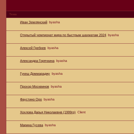
Тема
Иван Землянский
byasha
Открытый чемпионат мира по быстрым шахматам 2024
byasha
Алексей Гребнев
byasha
Александра Горячкина
byasha
Гукеш Доммараджу
byasha
Прохор Москвинов
byasha
Фаустино Оро
byasha
Хохлова Дарья Николаевнв (1999гр)
Client
Марина Гусева
byasha