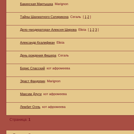
Бакинская Мартышка
Marignon
Тайны Шахматного Сатирикона
Сегаль
[
1
2
]
Дело «модератора» Алексея Широва
Elista
[
1
2
3
]
Александр Кхалифман
Elista
День рождения Фишера
Сегаль
Борис Спасский
кот афромеева
Эраст Фандорин
Marignon
Максим Длуги
кот афромеева
Лембит Олль
кот афромеева
Страница:
1