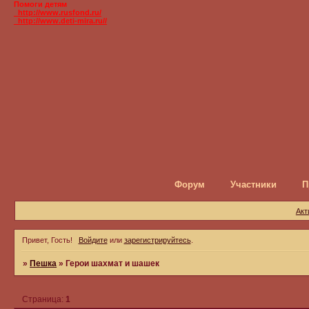
Помоги детям
_http://www.rusfond.ru/
_http://www.deti-mira.ru//
Форум
Участники
П
Акт
Привет, Гость!
Войдите
или
зарегистрируйтесь
.
»
Пешка
»
Герои шахмат и шашек
Страница:
1