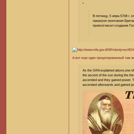
•
В пятницу, 5 ияра 5708 г. 
накануне окончания Брита
провозгласил создание Го
А вот еще один процитированный там же 
As the GRA explained above,one of
the ascent of the sun during the the
ascended and they gained power. 
ascended afterwards and gained pow