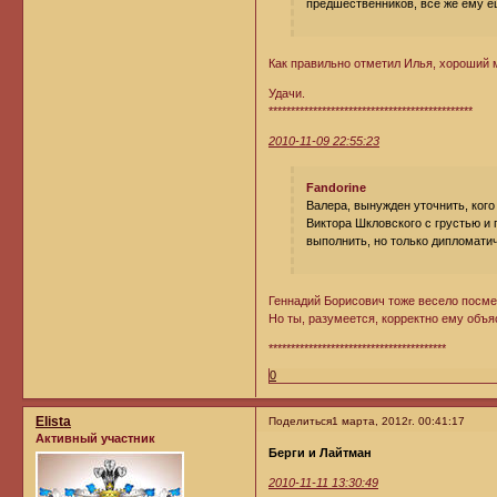
предшественников, всё же ему е
Как правильно отметил Илья, хороший 
Удачи.
**********************************************
2010-11-09 22:55:23
Fandorine
Валера, вынужден уточнить, ког
Виктора Шкловского с грустью и 
выполнить, но только дипломати
Геннадий Борисович тоже весело посмея
Но ты, разумеется, корректно ему объя
****************************************
0
Elista
Поделиться
1 марта, 2012г. 00:41:17
Активный участник
Берги и Лайтман
2010-11-11 13:30:49