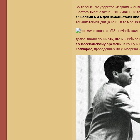
Во-первых, государство «Израиль» было 
шестого тысячелетия, 14/15 мая 1948 год
с числами 5 и 6 для «сионистов» яв
«сионистские» дни (9-го и 18-го мая 19
Далее, важно понимать, что мы сейчас 
по мессианскому времени
. К концу 6
Каппарос
, проведенных по универсал