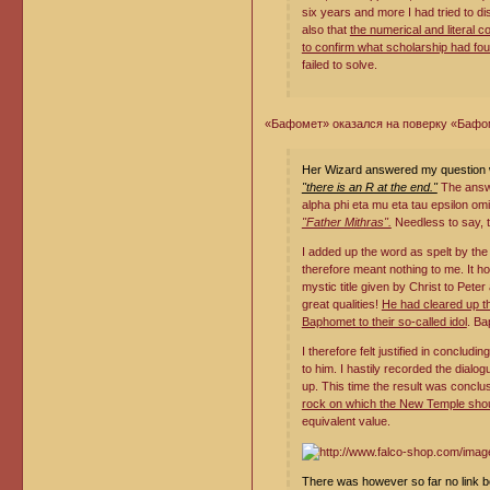
six years and more I had tried to d
also that
the numerical and literal
to confirm what scholarship had foun
failed to solve.
«Бафомет» оказался на поверку «Бафоме
Her Wizard answered my question wit
"there is an R at the end."
The answe
alpha phi eta mu eta tau epsilon omi
"Father Mithras".
Needless to say, th
I added up the word as spelt by th
therefore meant nothing to me. It ho
mystic title given by Christ to Pet
great qualities!
He had cleared up t
Baphomet to their so-called idol
. B
I therefore felt justified in concludi
to him. I hastily recorded the dialo
up. This time the result was conclu
rock on which the New Temple shoul
equivalent value.
There was however so far no link 