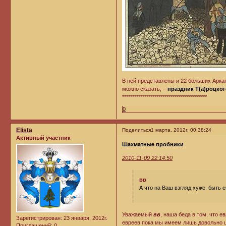
В ней представлены и 22 больших Аркан
можно сказать, –
праздник Т(а)роцког
******************************************
0
Elista
Поделиться
1 марта, 2012г. 00:38:24
Активный участник
Шахматные пробники
2010-11-09 22:14:50
вв
А что на Ваш взгляд хуже: быть
Уважаемый
вв
, наша беда в том, что ев
Зарегистрирован
: 23 января, 2012г.
евреев пока мы имеем лишь довольно ц
Приглашений:
0