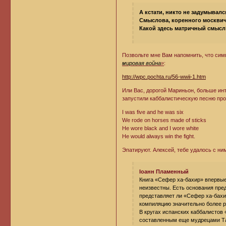
А кстати, никто не задумывалс
Смыслова, коренного москвича
Какой здесь матричный смысл
Позвольте мне Вам напомнить, что си
мировая война
»
:
http://wpc.pochta.ru/56-wwii-1.htm
Или Вас, дорогой Мариньон, больше ин
запустили каббалистическую песню про
I was five and he was six
We rode on horses made of sticks
He wore black and I wore white
He would always win the fight.
Эпатируют. Алексей, тебе удалось с ни
Iоанн Пламенный
Книга «Сефер ха-бахир» впервые 
неизвестны. Есть основания пред
представляет ли «Сефер ха-бахир
компиляцию значительно более р
В кругах испанских каббалистов
составленным еще мудрецами Тал