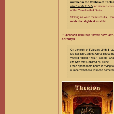
number in the Cabbala of Thele
which adds to 555
, an obvious corr
of the Camel in that Order.
Striking as were these results, I m
made the slightest mistake.
24 февраля 1918 года Кроули получает
Аргентум
.
On the night of February 24th, I h
Mu Epsilon Gamma Alpha Theta Eta
Wizard replied, "Yes." I asked,
"Sha
Eta Rho Iota Omicron Nu alone."
I then spent some hours in trying t
number which would mean something 