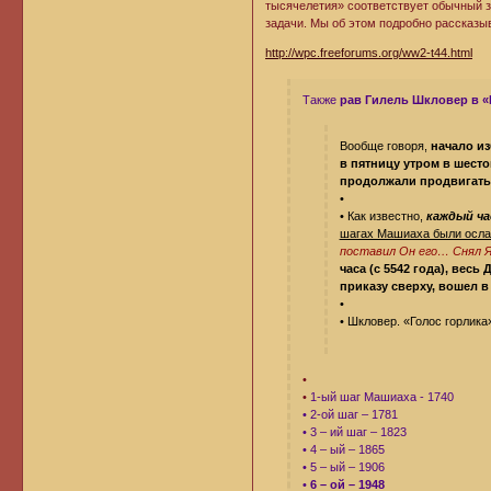
тысячелетия» соответствует обычный з
задачи. Мы об этом подробно рассказы
http://wpc.freeforums.org/ww2-t44.html
Также
рав Гилель Шкловер в «
Вообще говоря,
начало из
в пятницу утром в шестом
продолжали продвигатьс
•
• Как известно,
каждый ча
шагах Машиаха были осл
поставил Он его… Снял Я 
часа (с 5542 года), вес
приказу сверху, вошел в
•
• Шкловер. «Голос горлика
•
•
1-ый шаг Машиаха - 1740
• 2-ой шаг – 1781
• 3 – ий шаг – 1823
• 4 – ый – 1865
• 5 – ый – 1906
•
6 – ой – 1948