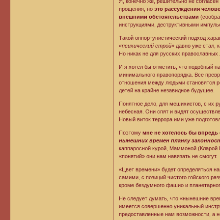
Я, конечно же, решительно не согласе
прощения, но
это рассуждения челов
внешними обстоятельствами
(сообра
инструкциями, деструктивными импульса
Такой оппортунистический подход хара
«психический строй»
давно уже стал, к
Но никак не для русских православных
И я хотел бы отметить, что подобный н
минимального правопорядка. Все превр
отношения между людьми становятся р
детей на крайне незавидное будущее.
Понятное дело, для мешихистов, с их
небесная. Они спят и видят осуществл
Новый виток террора ими уже подготовл
Поэтому
мне не хотелось бы впредь
нынешних времен планку законнос
каппаросной курой, Маммоной (Кларой
«понятий» они нам навязать не смогут.
«Цвет времени» будет определяться на
самими, с позиций чистого гойского ра
кроме бездумного фашио и планетарног
Не следует думать, что «нынешние вре
имеется совершенно уникальный инстр
предоставленные нам возможности, а н