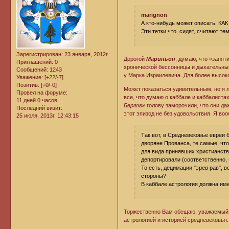
marignon
А кто-нибудь может описать, 
Эти тетки что, сидят, считают те
Зарегистрирован
: 23 января, 2012г.
Дорогой
Мариньон
, думаю, что «занят
Приглашений:
0
хронической бессонницы и дыхательных
Сообщений:
1243
у Марка Израилевича. Для более высоко
Уважение:
[+22/-7]
Позитив:
[+0/-0]
Может показаться удивительным, но я л
Провел на форуме:
все, что думаю о каббале и каббалиста
11 дней 0 часов
Бергов»
голову заморочили, что они да
Последний визит:
этот эпизод не без удовольствия. Я во
25 июля, 2013г. 12:43:15
Так вот, в Средневековье евреи 
дворяне Прованса, те самые, что
для вида принявших христианство
депортировали (соответственно, 
То есть, децимации "эрев рав", 
стороны?
В каббале астрология должна им
Торжественно Вам обещаю, уважаемый 
астрологией и историей средневековья.