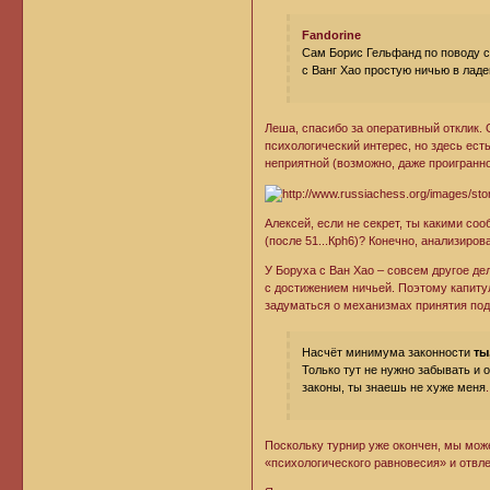
Fandorine
Сам Борис Гельфанд по поводу сд
с Ванг Хао простую ничью в ладе
Леша, спасибо за оперативный отклик. 
психологический интерес, но здесь ест
неприятной (возможно, даже проигранно
Алексей, если не секрет, ты какими со
(после 51...Крh6)? Конечно, анализиро
У Боруха с Ван Хао – совсем другое де
с достижением ничьей. Поэтому капит
задуматься о механизмах принятия по
Насчёт минимума законности
ты
Только тут не нужно забывать и 
законы, ты знаешь не хуже меня
.
Поскольку турнир уже окончен, мы може
«психологического равновесия» и отвле