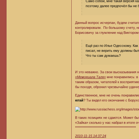
Само собой, мне такая версия ка
поэтому далее предпочёл бы не
Данный вопрос исчерпан, будем считать
контролировали. По большому счету, ни
Борисовичу за глумление над Викторо
Ещё раз по Илье Одесскому. Как 
писал, не верить ему должны быт
Что ты сам думаешь?
И это неважно. За свои высказывания н
«Мемориала Таля»
мне понравились: в 
таким образом, читателей к восприяти
бы походя, обронил чрезвычайно удач
Единственное, мне не очень понравили
ютай
? Ты видел его окончание с Борух
В таких позициях не сдаются. Может бы
«Зайка» сколько у нас набрал в итоге о
*************************************************
2010-11-15 14:37:24