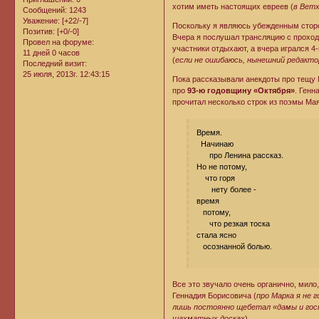
хотим иметь настоящих евреев (
в Вет
Сообщений:
1243
Уважение:
[+22/-7]
Поскольку я являюсь убежденным сторо
Позитив:
[+0/-0]
Вчера я послушал трансляцию с прохо
Провел на форуме:
участники отдыхают, а вчера игрался 4
11 дней 0 часов
(
если не ошибаюсь, нынешний редактор
Последний визит:
25 июля, 2013г. 12:43:15
Пока рассказывали анекдоты про тещу 
про
93-ю годовщину «Октября»
. Генн
прочитал несколько строк из поэмы Ма
Время.
Начинаю
про Ленина рассказ.
Но не потому,
что горя
нету более -
время
потому,
что резкая тоска
стала ясно
осознанной болью
.
Все это звучало очень органично, мил
Геннадия Борисовича (
про Марка я не 
лишь постоянно щебетал «дамы и гос
шахматных досках
).