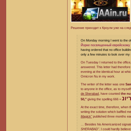
Решение приходит к Кроули уже на сле
On Monday morning I went to the of
Йорке посвященный еврейскому 
having ordered that no office build
only a few minutes to look over my 
On Tuesday I returned to the office
answered. This letter had therefore
evening at the identical hour at wh
Omicron Nu in my work.
The writer of the letter was one
Sam
to anyone in the office, as to mysel
de Sherabad,
have counted
the nu
יונ
50,"
giving the spelling
At the exact time, therefore, when t
writing the solution which baffled m
Magick"
published three months earl
… Besides his Americanized signa
SHERABAD"
. I could hardly believ