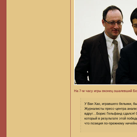
На 7-м часу игры вконец ошалевший Бо
У Ван Хао, игравшего белыми, б
Журналисты пресс-центра анализ
вдруг…Борис Гельфанд сдался! С
который в результате этой побе
что позиция по-прежнему ничейна