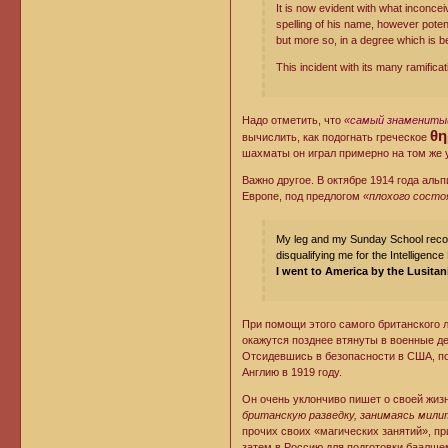
It is now evident with what inconce
spelling of his name, however potent
but more so, in a degree which is b
This incident with its many ramifica
Надо отметить, что
«самый знаменитый
θη
вычислить, как подогнать греческое
шахматы он играл примерно на том же у
Важно другое. В октябре 1914 года аль
Европе, под предлогом
«плохого состо
My leg and my Sunday School record 
disqualifying me for the Intelligenc
I went to America by the Lusita
При помощи этого самого британского 
окажутся позднее втянуты в военные д
Отсидевшись в безопасности в США, по
Англию в 1919 году.
Он очень уклончиво пишет о своей жизн
британскую разведку, занимаясь мили
прочих своих «магических занятий», пр
затем в Россию для подготовки баалше