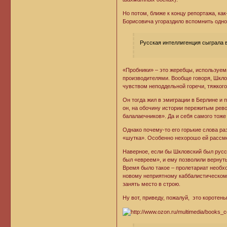
Но потом, ближе к концу репортажа, ка
Борисовича угораздило вспомнить одно
Русская интеллигенция сыграла в
«Пробники» – это жеребцы, используем
производителями. Вообще говоря, Шклов
чувством неподдельной горечи, тяжкого
Он тогда жил в эмиграции в Берлине и 
он, на обочину истории пережитым ре
балалаечников». Да и себя самого тоже
Однако почему-то его горькие слова р
«шутка». Особенно нехорошо ей расс
Наверное, если бы Шкловский был русск
был «евреем», и ему позволили вернут
Время было такое – пролетариат необхо
новому неприятному каббалистическом
занять место в строю.
Ну вот, приведу, пожалуй, это коротен