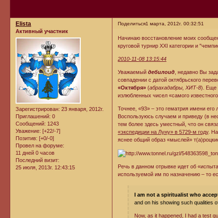
Elista
Поделиться
1 марта, 2012г. 00:32:51
Активный участник
Начинаю восстановление моих сообщен
круговой турнир XXI категории и "чемпи
2010-11-08 13:15:44
Уважаемый
дебилоид
, недавно Вы за
совпадении с датой октябрьского перев
«Октября»
(
абрахадабры, ХИТ-8
). Еще
излюбленных чисел «самого известного
Точнее, «93» – это гематрия имени его
Зарегистрирован
: 23 января, 2012г.
Приглашений:
0
Воспользуюсь случаем и приведу (в не
Сообщений:
1243
тем более здесь уместный, что он св
Уважение:
[+22/-7]
«экспедиции на Луну» в 5729-м году
. Н
Позитив:
[+0/-0]
яснее общий образ «мыслей» т(а)роцки
Провел на форуме:
11 дней 0 часов
Последний визит:
Речь в данном отрывке идет об «испыта
25 июля, 2013г. 12:43:15
используемой им по назначению – то ес
I am not a spiritualist who acce
and on his showing such qualities o
Now, as it happened, I had a test q