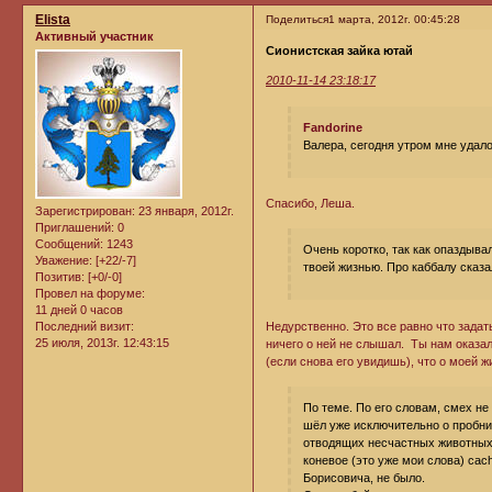
Elista
Поделиться
1 марта, 2012г. 00:45:28
Активный участник
Сионистская зайка ютай
2010-11-14 23:18:17
Fandorine
Валера, сегодня утром мне удало
Спасибо, Леша.
Зарегистрирован
: 23 января, 2012г.
Приглашений:
0
Сообщений:
1243
Очень коротко, так как опаздыва
Уважение:
[+22/-7]
твоей жизнью. Про каббалу сказал
Позитив:
[+0/-0]
Провел на форуме:
11 дней 0 часов
Недурственно. Это все равно что зада
Последний визит:
25 июля, 2013г. 12:43:15
ничего о ней не слышал. Ты нам оказа
(если снова его увидишь), что о моей ж
По теме. По его словам, смех не
шёл уже исключительно о пробни
отводящих несчастных животных о
коневое (это уже мои слова) cac
Борисовича, не было.