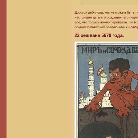
Дорогой дебилоид, мы не можем быть п
настоящая дата его рождения, его подл
все, что только можно переврать. Но 
социалистической революции»
7 нояб
22 хешвана 5678 года.