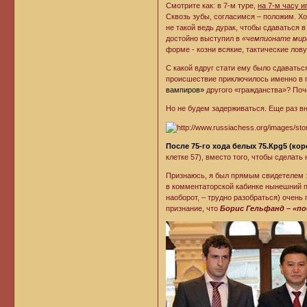
Смотрите как: в 7-м туре,
на 7-м часу и
Сквозь зубы, согласимся – положим. Хо
не такой ведь дурак, чтобы сдаваться 
достойно выступил в
«чемпионате мира
форме - козни всякие, тактические лов
С какой вдруг стати ему было сдаватьс
происшествие приключилось именно в 
вампиров»
другого «гражданства»? Поч
Но не будем задерживаться. Еще раз в
После 75-го хода белых 75.Крg5 (кор
клетке 57), вместо того, чтобы сделат
Признаюсь, я был прямым свидетелем эт
в комментаторской кабинке нынешний
наоборот, – трудно разобраться) очень
признание, что
Борис Гельфанд – «п