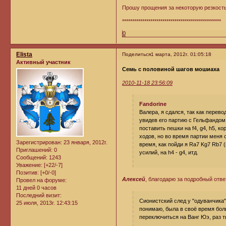
Прошу прощения за некоторую резкость,
*************************************************
0
Elista
Поделиться
1 марта, 2012г. 01:05:18
Активный участник
Семь с половиной шагов мошиаха
2010-11-18 23:56:09
Fandorine
Валера, я сдался, так как перев
увидев его партию с Гельфандом
поставить пешки на f4, g4, h5, к
ходов, но во время партии меня о
Зарегистрирован
: 23 января, 2012г.
время, как пойди я Ra7 Kg7 Rb7 
Приглашений:
0
усилий, на h4 - g4, итд
.
Сообщений:
1243
Уважение:
[+22/-7]
Позитив:
[+0/-0]
Алексей
, благодарю за подробный отве
Провел на форуме:
11 дней 0 часов
Последний визит:
Сионистский след у "одуванчика" 
25 июля, 2013г. 12:43:15
понимаю, была в своё время боль
переключиться на Ванг Юэ, раз 