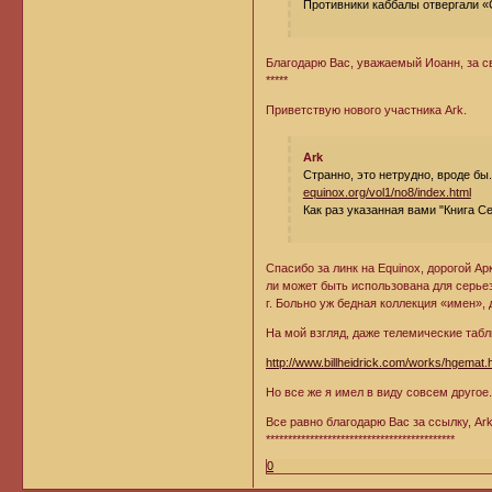
Противники каббалы отвергали «
Благодарю Вас, уважаемый Иоанн, за с
*****
Приветствую нового участника Ark.
Ark
Странно, это нетрудно, вроде б
equinox.org/vol1/no8/index.html
Как раз указанная вами "Книга С
Спасибо за линк на Equinox, дорогой Ар
ли может быть использована для серьез
г. Больно уж бедная коллекция «имен»,
На мой взгляд, даже телемические таб
http://www.billheidrick.com/works/hgemat.
Но все же я имел в виду совсем другое
Все равно благодарю Вас за ссылку, Ark
*******************************************
0