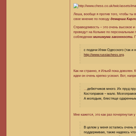
Леша, вообще я против того, чтобы ты 
свое мнение по поводу
демарша Карл
Справедливость – это очень высокое и 
проведут на Колыме по персональным п
соблюдении
минимума законности.
П
с подачи Илии Одесского (так и 
http://www.russiachess.org
.
Как ни странно, я Ильей пока доволен. 
идеи он очень крепко усвоил. Вот, напр
…
дебютчиков много. Их пруд пруд
Костоправов – мало. Мозгоправов
А молодым, блестяще одаренным 
Мне кажется, это как раз почерпнутая 
В целом у меня остались очень п
поддерживаю, также надеюсь что