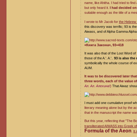
name, like Ahitha. I had tried to find
but only heard it.
I had decided on
suitable enough as the title of a m
I wrote to Mr Jacob for
the Hebrew 
this discovery was terrific; 93 is 
Aiwass, and of Alpha Gamma Alpha P
«Книга Закона», 93=418
It was also that of the Lost Word of
those of the A.'. A.'..
93 is also the
symbolically the whole course of exi
AUM.
It was to be discovered later tha
three words, each of the value o
Ал. Ал. Алехина!
)
That Aiwaz shoul
I must add one cumulative proof whi
literary meaning alone but by the ac
that in the manuscript the name wa
But this year, reflecting that "The
transliterated AIWASS into Greek of
Formula of the Aeon
.
It