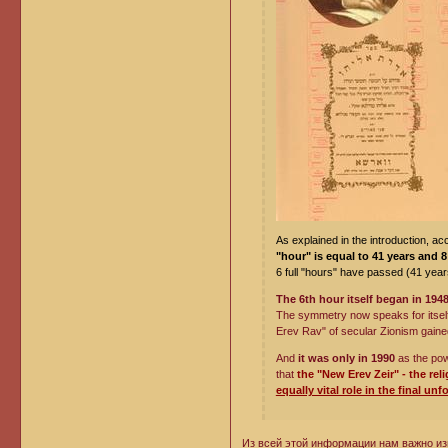
As explained in the introduction, a
"hour" is equal to 41 years and 
6 full "hours" have passed (41 year
The 6th hour itself began in 194
The symmetry now speaks for itself.
Erev Rav" of secular Zionism gained 
And
it was only in 1990
as the pow
that
the "New Erev Zeir" - the re
equally vital role in the final u
Из всей этой информации нам важно и