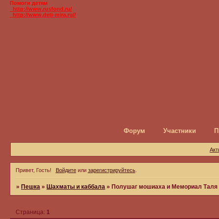
Помоги детям
_http://www.rusfond.ru/
_http://www.deti-mira.ru//
Форум
Участники
П
Акт
Привет, Гость!
Войдите
или
зарегистрируйтесь
.
»
Пешка
»
Шахматы и каббала
»
Полушаг мошиаха и Мемориал Таля в
Страница:
1