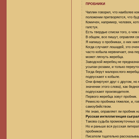
ПРОБНИКИ
Чаплин говорил, что наиболее ко
положении притворяется, что буд
Комичен, например, человек, кот
галстук.
Есть твердые списки того, о чем
В общем, все пишут, оправляя св
Я напишу о пробниках, о них никт
Когда случают лошадей, это очен
часто кобыла нервничает, она п
может лягнуть жеребца.
Заводской жеребец не предназнач
усыпан розами, и только переуто
Тогда берут малорослого жеребца
подпускают к кобыле.
Они флиртуют друг с другом, но 
значении этого слова), как бедно
подпускают производителя.
Первого жеребца зовут пробник.
Ремесло пробника тяжелое, и, го
самоубийством.
Не знаю, оправляет ли пробник на
Русская интеллигенция сыграл
Такова судьба промежуточных гр
Но и раньше вся русская литер
пробников.
Писатели тщательно рассказывали