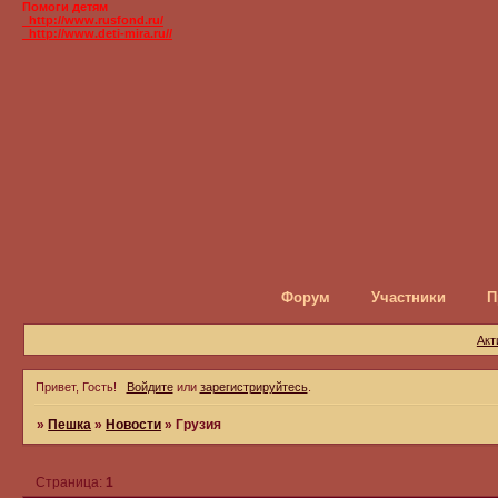
Помоги детям
_http://www.rusfond.ru/
_http://www.deti-mira.ru//
Форум
Участники
П
Акт
Привет, Гость!
Войдите
или
зарегистрируйтесь
.
»
Пешка
»
Новости
»
Грузия
Страница:
1