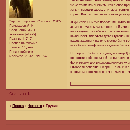
тысяч человек. Пенитенциарная систем
же жестким изменениям, как в своё вр
зоны», порядки здесь, учитывая контин
корню. Вот так описывает ситуацию в г
Зарегистрирован
: 22 января, 2012г.
«Единственный тип поведения, который 
Приглашений:
0
активен, будешь жить в опрятной и чис
Сообщений:
3661
порою нужно за себя постоять не тольк
Уважение:
[+19/-2]
наказывает. Для этого даже стукачей не
Позитив:
[+7/-0]
назад, за деньги на зоне можно было в
Провел на форуме:
всех были телефоны и свиданки были в 
1 месяц 14 дней
Последний визит:
По тюрьме №8 меня водил директор Дав
6 августа, 2026г. 09:10:54
общественной приемной, а при входе в
фотографом для информационного журн
Отобрали совершенно зря — я бы снял в
от присланного мне по почте. Ладно, в
...
0
Страница:
1
»
Пешка
»
Новости
»
Грузия