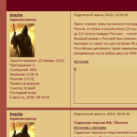
byasha
Поделиться
7 марта, 2012г. 11:54:16
Администратор
Пресс-спикер главы грузинского госуд
России, в страну въехали около 2,5 т
до 2,5 тысячи граждан России», - сказал
Визовый режим с Россией был отменен 
въезжает в страну на срок не более 90 
Российские дипломаты также намерены 
разорванные после войны августа 2008
Зарегистрирован
: 22 января, 2012г.
Источник
Приглашений:
0
0
Сообщений:
3661
Уважение:
[+19/-2]
Позитив:
[+7/-0]
Провел на форуме:
1 месяц 14 дней
Последний визит:
6 августа, 2026г. 09:10:54
byasha
Поделиться
2 августа, 2012г. 09:37:40
Администратор
Глданская тюрьма №8, Тбилиси
Источник с фотками
Глданская тюрьма и следственный изол