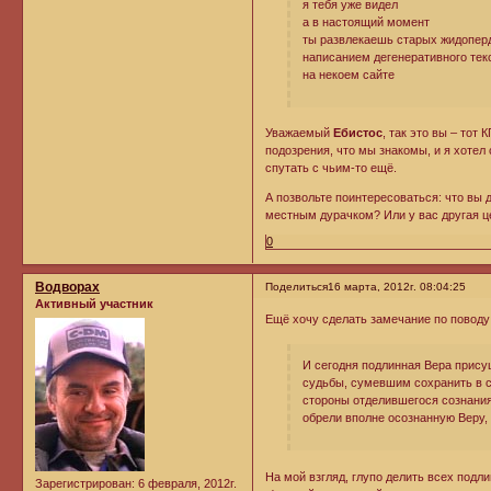
я тебя уже видел
а в настоящий момент
ты развлекаешь старых жидоперд
написанием дегенеративного тек
на некоем сайте
Уважаемый
Ебистос
, так это вы – тот
подозрения, что мы знакомы, и я хотел
спутать с чьим-то ещё.
А позвольте поинтересоваться: что вы 
местным дурачком? Или у вас другая ц
0
Водворах
Поделиться
16 марта, 2012г. 08:04:25
Активный участник
Ещё хочу сделать замечание по поводу
И сегодня подлинная Вера прису
судьбы, сумевшим сохранить в с
стороны отделившегося сознания
обрели вполне осознанную Веру, 
На мой взгляд, глупо делить всех под
Зарегистрирован
: 6 февраля, 2012г.