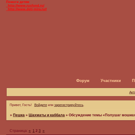
Помоги детям
_http://www.rusfond.ru/
_http://www.deti-mira.ru//
Форум
Участники
П
Акт
Привет, Гость!
Войдите
или
зарегистрируйтесь
.
»
Пешка
»
Шахматы и каббала
»
Обсуждение темы «Полушаг мошиах
Страница:
«
1
2
3
»