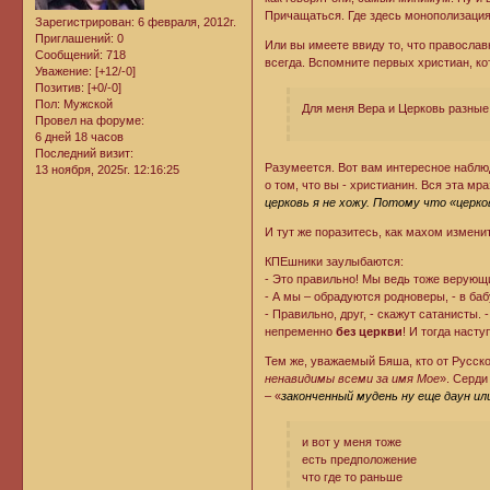
Причащаться. Где здесь монополизаци
Зарегистрирован
: 6 февраля, 2012г.
Приглашений:
0
Или вы имеете ввиду то, что православ
Сообщений:
718
всегда. Вспомните первых христиан, ко
Уважение:
[+12/-0]
Позитив:
[+0/-0]
Пол:
Мужской
Для меня Вера и Церковь разные
Провел на форуме:
6 дней 18 часов
Последний визит:
Разумеется. Вот вам интересное наблю
13 ноября, 2025г. 12:16:25
о том, что вы - христианин. Вся эта мр
церковь я не хожу. Потому что «церк
И тут же поразитесь, как махом измени
КПЕшники заулыбаются:
- Это правильно! Мы ведь тоже верующ
- А мы – обрадуются родноверы, - в баб
- Правильно, друг, - скажут сатанисты.
непременно
без церкви
! И тогда наст
Тем же, уважаемый Бяша, кто от Русско
ненавидимы всеми за имя Мое
». Серди
– «
законченный мудень ну еще даун ил
и вот у меня тоже
есть предположение
что где то раньше