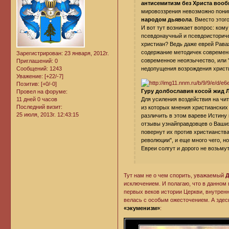
антисемитизм без Христа вообщ
мировоззрения невозможно пони
народом дьявола
. Вместо этог
И вот тут возникает вопрос: ком
псевдонаучный и псевдоисториче
христиан? Ведь даже еврей Рава
содержание методичек современны
Зарегистрирован
: 23 января, 2012г.
современное неоязычество, или "
Приглашений:
0
недопущения возрождения христ
Сообщений:
1243
Уважение:
[+22/-7]
Позитив:
[+0/-0]
Гуру долбославия косой жид 
Провел на форуме:
Для усиления воздействия на чи
11 дней 0 часов
Последний визит:
из которых мнения христианских
25 июля, 2013г. 12:43:15
различить в этом вареве Истину
отзывы узнайправдовцев о Ваших
повернут их против христианства
революции", и еще много чего, н
Евреи солгут и дорого не возьмут
Тут нам не о чем спорить, уважаемый
исключением. И полагаю, что в данном 
первых веков истории Церкви, внутренн
велась с особым ожесточением. А здес
«экуменизм»
: