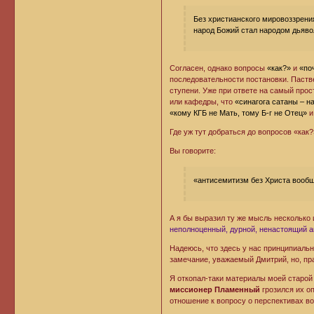
Без христианского мировоззрени
народ Божий стал народом дьяво
Согласен, однако вопросы
«как?»
и
«по
последовательности постановки. Паств
ступени. Уже при ответе на самый прос
или кафедры, что
«синагога сатаны – н
«кому КГБ не Мать, тому Б-г не Отец»
и
Где уж тут добраться до вопросов «как?
Вы говорите:
«антисемитизм без Христа вообщ
А я бы выразил ту же мысль несколько
неполноценный, дурной, ненастоящий 
Надеюсь, что здесь у нас принципиальн
замечание, уважаемый Дмитрий, но, пра
Я откопал-таки материалы моей старо
миссионер Пламенный
грозился их оп
отношение к вопросу о перспективах в