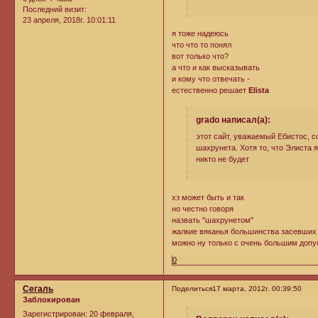
Последний визит:
23 апреля, 2018г. 10:01:11
я тоже надеюсь
что что то понял
вот только что?
а что и как высказывать
и кому что отвечать -
естественно решает
Elista
grado написал(а):
этот сайт, уважаемый Ебистос, 
шахрунета. Хотя то, что Элиста 
никто не будет
хз может быть и так
но честно говоря
назвать "шахрунетом"
жалкие вяканья большинства засевших
можно ну только с очень большим доп
0
Сегаль
Поделиться
17 марта, 2012г. 00:39:50
Заблокирован
Зарегистрирован
: 20 февраля,