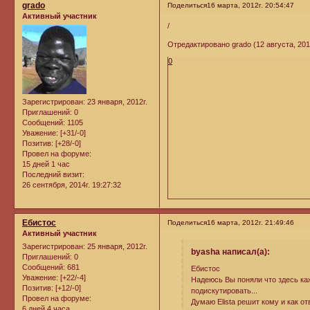
grado
Поделиться
16 марта, 2012г. 20:54:47
Активный участник
/
Отредактировано grado (12 августа, 2012
0
Зарегистрирован
: 23 января, 2012г.
Приглашений:
0
Сообщений:
1105
Уважение:
[+31/-0]
Позитив:
[+28/-0]
Провел на форуме:
15 дней 1 час
Последний визит:
26 сентября, 2014г. 19:27:32
Ебистос
Поделиться
16 марта, 2012г. 21:49:46
Активный участник
Зарегистрирован
: 25 января, 2012г.
byasha написал(а):
Приглашений:
0
Сообщений:
681
Ебистос
Уважение:
[+22/-4]
Надеюсь Вы поняли что здесь ка
Позитив:
[+12/-0]
подискутировать...
Провел на форуме:
Думаю Elista решит кому и как от
6 дней 4 часа