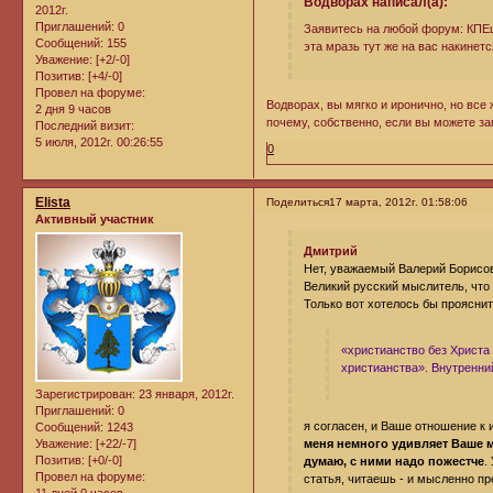
Водворах написал(а):
2012г.
Приглашений:
0
Заявитесь на любой форум: КПЕшн
Сообщений:
155
эта мразь тут же на вас накинетс
Уважение:
[+2/-0]
Позитив:
[+4/-0]
Провел на форуме:
Водворах, вы мягко и иронично, но все 
2 дня 9 часов
почему, собственно, если вы можете з
Последний визит:
5 июля, 2012г. 00:26:55
0
Elista
Поделиться
17 марта, 2012г. 01:58:06
Активный участник
Дмитрий
Нет, уважаемый Валерий Борисови
Великий русский мыслитель, что 
Только вот хотелось бы проясни
«христианство без Христа
христианства». Внутренни
Зарегистрирован
: 23 января, 2012г.
Приглашений:
0
я согласен, и Ваше отношение к
Сообщений:
1243
Уважение:
[+22/-7]
меня немного удивляет Ваше м
Позитив:
[+0/-0]
думаю, с ними надо пожестче
.
Провел на форуме:
статья, читаешь - и мысленно п