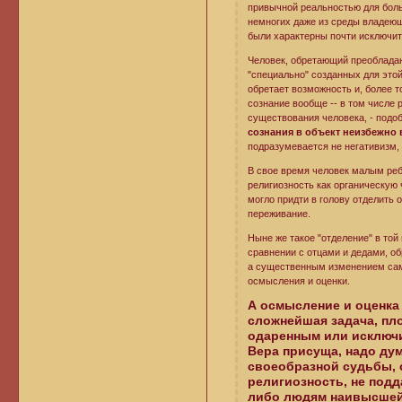
привычной реальностью для боль
немногих даже из среды владеющи
были характерны почти исключите
Человек, обретающий преобладаю
"специально" созданных для этой 
обретает возможность и, более т
сознание вообще -- в том числе 
существования человека, - подо
сознания в объект неизбежно 
подразумевается не негативизм, а
В свое время человек малым реб
религиозность как органическую ч
могло придти в голову отделить 
переживание.
Ныне же такое "отделение" в той
сравнении с отцами и дедами, о
а существенным изменением само
осмысления и оценки.
А осмысление и оценка 
сложнейшая задача, пл
одаренным или исключ
Вера присуща, надо ду
своеобразной судьбы, 
религиозность, не подд
либо людям наивысшей 