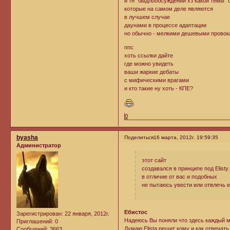
и тн "быдлообсуждений хз какой темы" 
которые на самом деле являются
в лучшем случае
даунами в процессе адаптации
но обычно - мелкими дешевыми провок
ппс
хоть ссылки дайте
где можно увидеть
ваши жаркие дебаты
с мифическими врагами
и кто такие ну хоть - КПЕ?
0
byasha
Поделиться
16 марта, 2012г. 19:59:35
Администратор
этот сайт
создавался в принципе под Elistу.
в отличие от вас и подобных
не пытаюсь увести или отвлечь е
Ебистос
Зарегистрирован
: 22 января, 2012г.
Надеюсь Вы поняли что здесь каждый мо
Приглашений:
0
Думаю Elista решит кому и как отвечать.
Сообщений:
3663