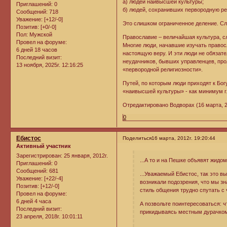
а) людей наивысшей культуры;
Приглашений:
0
б) людей, сохранивших первородную ре
Сообщений:
718
Уважение:
[+12/-0]
Это слишком ограниченное деление. Сл
Позитив:
[+0/-0]
Пол:
Мужской
Православие – величайшая культура, с
Провел на форуме:
Многие люди, начавшие изучать правос
6 дней 18 часов
настоящую веру. И эти люди не обязат
Последний визит:
неудачников, бывших управленцев, прол
13 ноября, 2025г. 12:16:25
«первородной религиозности».
Путей, по которым люди приходят к Бог
«наивысшей культуры» - как минимум г
Отредактировано Водворах (16 марта, 20
0
Ебистос
Поделиться
16 марта, 2012г. 19:20:44
Активный участник
Зарегистрирован
: 25 января, 2012г.
...А то и на Пешке объявят жидом
Приглашений:
0
Сообщений:
681
...Уважаемый Ебистос, так это в
Уважение:
[+22/-4]
возникали подозрения, что мы зн
Позитив:
[+12/-0]
стиль общения трудно спутать с 
Провел на форуме:
6 дней 4 часа
А позвольте поинтересоваться: ч
Последний визит:
прикидываясь местным дурачком?
23 апреля, 2018г. 10:01:11