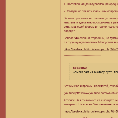
1. Постепенная денатурализация среды
2. Созданное так называемыми «еврея
В столь противоестественных условиях
мыслить и адекватно воспринимать реа
есть, к высшей форме интеллектуально
сердца?
Вопрос это очень интересный, но думаю
в созданную уважаемым Мангустом те
https://peshka.bbhit.ru/viewtopic.php?id=
***********************************
Водворах
Ссылки вам и Ебистосу пусть при
Вот мы Вас и просим: Гюльчатай, открой
[youtube]http://www.youtube.com/watch
Хотелось бы ознакомиться с конкретны
неверных. Не все же Вам заниматься а
https://peshka.bbhit.ru/viewtopic.php?id=3