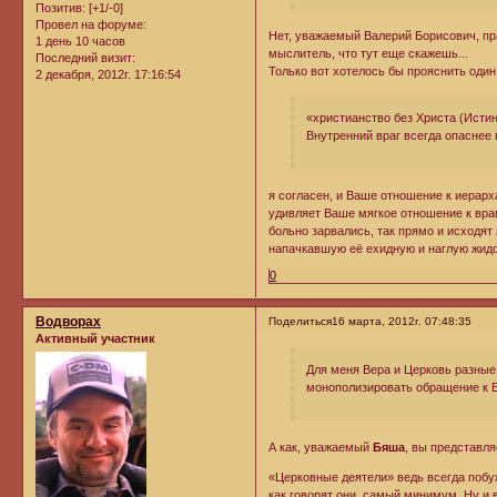
Позитив:
[+1/-0]
Провел на форуме:
Нет, уважаемый Валерий Борисович, пра
1 день 10 часов
мыслитель, что тут еще скажешь...
Последний визит:
Только вот хотелось бы прояснить оди
2 декабря, 2012г. 17:16:54
«христианство без Христа (Исти
Внутренний враг всегда опаснее
я согласен, и Ваше отношение к иерар
удивляет Ваше мягкое отношение к враг
больно зарвались, так прямо и исходят
напачкавшую её ехидную и наглую жидо
0
Водворах
Поделиться
16 марта, 2012г. 07:48:35
Активный участник
Для меня Вера и Церковь разные
монополизировать обращение к Бо
А как, уважаемый
Бяша
, вы представл
«Церковные деятели» ведь всегда побу
как говорят они, самый минимум. Ну и 