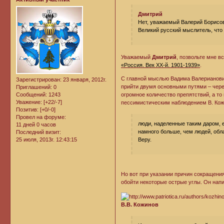
Дмитрий
Нет, уважаемый Валерий Борисови
Великий русский мыслитель, что 
Уважаемый
Дмитрий
, позвольте мне 
«Россия. Век ХХ-й. 1901-1939»
.
С главной мыслью Вадима Валерианович
Зарегистрирован
: 23 января, 2012г.
прийти двумя основными путями – через
Приглашений:
0
огромное количество препятствий, а то
Сообщений:
1243
Уважение:
[+22/-7]
пессимистическим наблюдением В. Кож
Позитив:
[+0/-0]
Провел на форуме:
люди, наделенные таким даром, е
11 дней 0 часов
намного больше, чем людей, об
Последний визит:
25 июля, 2013г. 12:43:15
Веру.
Но вот при указании причин сокращени
обойти некоторые острые углы. Он нап
В.В. Кожинов