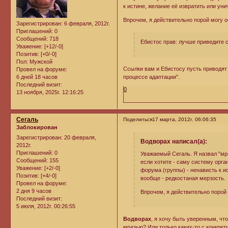
к истине, желание её извратить или уни
Впрочем, я действительно порой могу о
Зарегистрирован
: 6 февраля, 2012г.
Приглашений:
0
Сообщений:
718
Ебистос прав: лучше приведите 
Уважение:
[+12/-0]
Позитив:
[+0/-0]
Пол:
Мужской
Ссылки вам и Ебистосу пусть приводят 
Провел на форуме:
6 дней 18 часов
процессе адаптации".
Последний визит:
0
13 ноября, 2025г. 12:16:25
Сегаль
Поделиться
17 марта, 2012г. 06:06:35
Заблокирован
Зарегистрирован
: 20 февраля,
Водворах написал(а):
2012г.
Приглашений:
0
Уважаемый Сегаль. Я назвал "мра
Сообщений:
155
если хотите - саму систему орг
Уважение:
[+2/-0]
форума (группы) - ненависть к ис
Позитив:
[+4/-0]
вообще - редкостаная мерзость.
Провел на форуме:
2 дня 9 часов
Впрочем, я действительно порой 
Последний визит:
5 июля, 2012г. 00:26:55
Водворах
, я хочу быть уверенным, чт
мразью? Или только каких-то с конкре