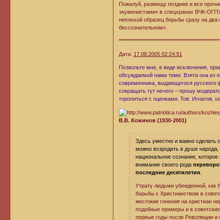
Пожалуй, размещу позднее и все прочи
экуменистами» в спецхранах ВЧК-ОГПУ
неплохой образец борьбы сразу на два
бессознательном».
***************************************************
Дата:
17.08.2005 02:24:51
Позвольте мне, в виде исключения, пр
обсуждаемой нами теме. Взята она из п
современника, выдающегося русского фи
сокращать тут нечего – прошу модерато
торопиться с оценками. Тов. Игнатов, 
В.В. Кожинов (1930-2001)
Здесь уместно и важно сделать 
можно возродить в душе народа, 
национальное сознание, которое 
внимание своего рода
переворот
последние десятилетия
.
Утрату людьми убежденной, как 
борьбы с Христианством в совет
жестокие гонения на христиан не
подобные примеры и в советские
первые годы после Революции и 