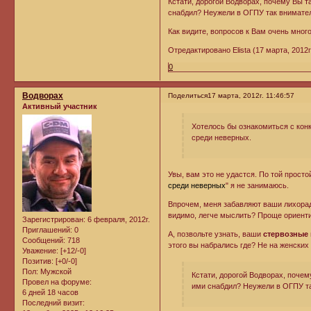
Кстати, дорогой Водворах, почему Вы 
снабдил? Неужели в ОГПУ так внимате
Как видите, вопросов к Вам очень много
Отредактировано Elista (17 марта, 2012г.
0
Водворах
Поделиться
17 марта, 2012г. 11:46:57
Активный участник
Хотелось бы ознакомиться с кон
среди неверных.
Увы, вам это не удастся. По той простой
среди неверных
" я не занимаюсь.
Впрочем, меня забавляют ваши лихорадо
видимо, легче мыслить? Проще ориент
Зарегистрирован
: 6 февраля, 2012г.
Приглашений:
0
А, позвольте узнать, ваши
стервозные
Сообщений:
718
этого вы набрались где? Не на женски
Уважение:
[+12/-0]
Позитив:
[+0/-0]
Пол:
Мужской
Кстати, дорогой Водворах, поче
Провел на форуме:
ими снабдил? Неужели в ОГПУ т
6 дней 18 часов
Последний визит: