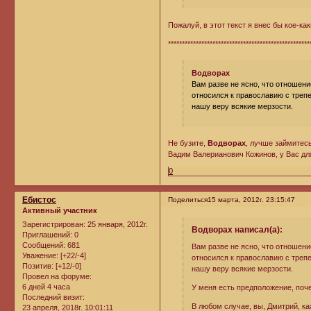
Пожалуй, в этот текст я внес бы кое-к
***************************************************
Водворах
Вам разве не ясно, что отношение
относился к православию с трепе
нашу веру всякие мерзости.
Не бузите,
Водворах
, лучше займитес
Вадим Валерианович Кожинов, у Вас дл
0
Ебистос
Поделиться
15 марта, 2012г. 23:15:47
Активный участник
Зарегистрирован
: 25 января, 2012г.
Водворах написал(а):
Приглашений:
0
Сообщений:
681
Вам разве не ясно, что отношение
Уважение:
[+22/-4]
относился к православию с трепе
Позитив:
[+12/-0]
нашу веру всякие мерзости.
Провел на форуме:
6 дней 4 часа
У меня есть предположение, поче
Последний визит:
В любом случае, вы, Дмитрий, каж
23 апреля, 2018г. 10:01:11