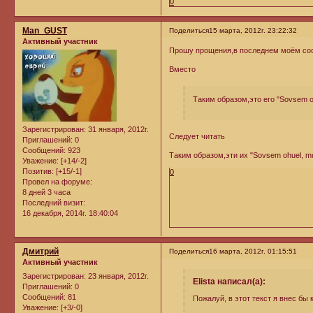
0
Man_GUST
Поделиться
15 марта, 2012г. 23:22:32
Активный участник
Прошу прощения,в последнем моём со
Вместо
Таким образом,это его "Sovsem ohue
Зарегистрирован
: 31 января, 2012г.
Следует читать
Приглашений:
0
Сообщений:
923
Таким образом,эти их "Sovsem ohuel, mudi
Уважение:
[+14/-2]
Позитив:
[+15/-1]
0
Провел на форуме:
8 дней 3 часа
Последний визит:
16 декабря, 2014г. 18:40:04
Дмитрий
Поделиться
16 марта, 2012г. 01:15:51
Активный участник
Зарегистрирован
: 23 января, 2012г.
Elista написал(а):
Приглашений:
0
Сообщений:
81
Пожалуй, в этот текст я внес бы
Уважение:
[+3/-0]