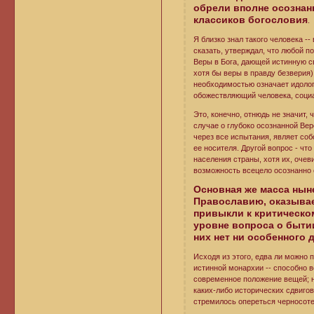
обрели вполне осознанн
классиков богословия
.
Я близко знал такого человека -
сказать, утверждал, что любой п
Веры в Бога, дающей истинную с
хотя бы веры в правду безверия)
необходимостью означает идолопо
обожествляющий человека, социа
Это, конечно, отнюдь не значит,
случае о глубоко осознанной Вер
через все испытания, являет со
ее носителя. Другой вопрос - чт
населения страны, хотя их, оч
возможность всецело осознанно 
Основная же масса нын
Православию, оказывае
привыкли к критическо
уровне вопроса о бытии
них нет ни особенного 
Исходя из этого, едва ли можно 
истинной монархии -- способно в
современное положение вещей; н
каких-либо исторических сдвигов
стремилось опереться черносотен