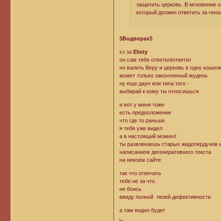
защитить церковь. В мгновение ок
который должен ответить за гено
$
Водворах
$
хз за
Elistу
он сам тебе ответил/ответит
но валить Bеру и церковь в одну кошел
может только законченный мудень
ну еще даун или типа того -
выбирай к кому ты относишься
и вот у меня тоже
есть предположение
что где то раньше
я тебя уже видел
а в настоящий момент
ты развлекаешь старых жидопердунов и
написанием дегенеративного текста
на некоем сайте
так что отвечать
тебе не за что
не боись
ввиду полной твоей дефективности
а там видно будет