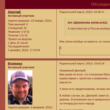
Обсужден
Дмитрий
Поделиться
15 марта, 2012г. 02:48:17
Активный участник
Зарегистрирован
: 23 января, 2012г.
кот афромеева написал(а):
Приглашений:
0
Сообщений:
81
А христианство в России вообще
Уважение:
[+3/-0]
Позитив:
[+1/-0]
Провел на форуме:
Мне лично вообще не верится, но только
1 день 10 часов
Последний визит:
0
2 декабря, 2012г. 17:16:54
Водворах
Поделиться
15 марта, 2012г. 15:02:18
Активный участник
Уважаемый Дмитрий.
Вам разве не ясно, что отношение Elist
православию с трепетом и уважением, т
мерзости.
У меня есть предположение, почему мне
В любом случае, вы, Дмитрий, кажется, 
церковь. В мгновение ока я превратился
за геноцид русского народа.
Зарегистрирован
: 6 февраля, 2012г.