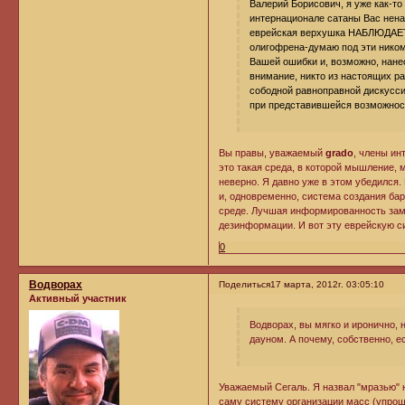
Валерий Борисович, я уже как-то
интернационале сатаны Вас ненав
еврейская верхушка НАБЛЮДАЕТ з
олигофрена-думаю под эти ником 
Вашей ошибки и, возможно, нане
внимание, никто из настоящих ра
сободной равноправной дискуссии
при представившейся возможност
Вы правы, уважаемый
grado
, члены ин
это такая среда, в которой мышление, 
неверно. Я давно уже в этом убедился
и, одновременно, система создания ба
среде. Лучшая информированность зам
дезинформации. И вот эту еврейскую с
0
Водворах
Поделиться
17 марта, 2012г. 03:05:10
Активный участник
Водворах, вы мягко и иронично, 
дауном. А почему, собственно, 
Уважаемый Сегаль. Я назвал "мразью" не
саму систему организации масс (упрощ