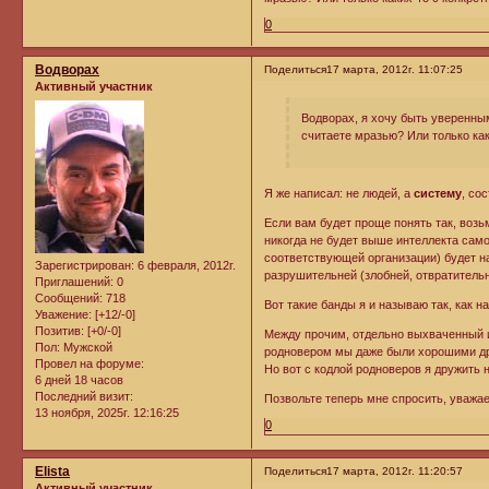
0
Водворах
Поделиться
17 марта, 2012г. 11:07:25
Активный участник
Водворах, я хочу быть уверенным
считаете мразью? Или только ка
Я же написал: не людей, а
систему
, со
Если вам будет проще понять так, воз
никогда не будет выше интеллекта само
соответствующей организации) будет на
Зарегистрирован
: 6 февраля, 2012г.
разрушительней (злобней, отвратительн
Приглашений:
0
Сообщений:
718
Вот такие банды я и называю так, как н
Уважение:
[+12/-0]
Позитив:
[+0/-0]
Между прочим, отдельно выхваченный и
Пол:
Мужской
родновером мы даже были хорошими д
Провел на форуме:
Но вот с кодлой родноверов я дружить н
6 дней 18 часов
Последний визит:
Позвольте теперь мне спросить, уважа
13 ноября, 2025г. 12:16:25
0
Elista
Поделиться
17 марта, 2012г. 11:20:57
Активный участник