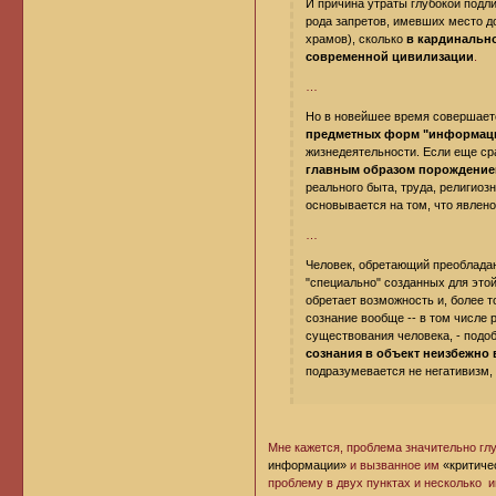
И причина утраты глубокой подл
рода запретов, имевших место д
храмов), сколько
в кардинально
современной цивилизации
.
…
Но в новейшее время совершае
предметных форм "информац
жизнедеятельности. Если еще с
главным образом порождение
реального быта, труда, религиозн
основывается на том, что явлено 
…
Человек, обретающий преобладаю
"специально" созданных для этой 
обретает возможность и, более т
сознание вообще -- в том числе 
существования человека, - подо
сознания в объект неизбежно 
подразумевается не негативизм, а
Мне кажется, проблема значительно глу
информации»
и вызванное им
«критиче
проблему в двух пунктах и несколько и