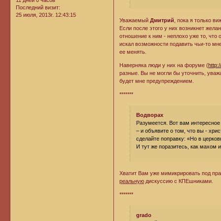
11 дней 0 часов
Последний визит:
25 июля, 2013г. 12:43:15
Уважаемый
Дмитрий
, пока я только в
Если после этого у них возникнет желан
отношение к ним - неплохо уже то, что 
искал возможности подавить чьи-то мн
ее менять.
Наверняка люди у них на форуме (
http
разные. Вы не могли бы уточнить, ува
будет мне предупреждением.
*******
Водворах
Разумеется. Вот вам интересное
– и объявите о том, что вы - хри
сделайте поправку: «Но в церков
И тут же поразитесь, как махом 
Хватит Вам уже мимикрировать под пра
реальную
дискуссию с КПЕшниками.
*******
grado