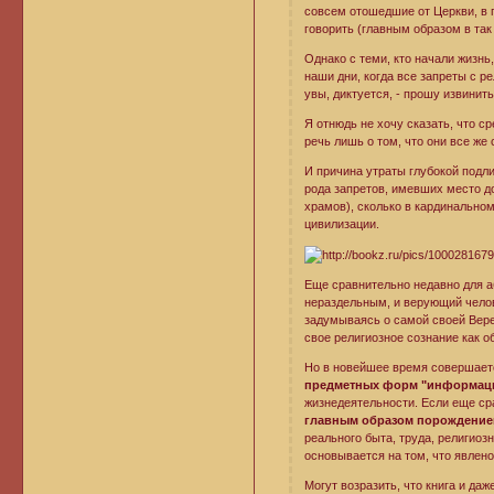
совсем отошедшие от Церкви, в 
говорить (главным образом в так
Однако с теми, кто начали жизнь,
наши дни, когда все запреты с р
увы, диктуется, - прошу извинит
Я отнюдь не хочу сказать, что 
речь лишь о том, что они все же
И причина утраты глубокой подл
рода запретов, имевших место д
храмов), сколько в кардинально
цивилизации.
Еще сравнительно недавно для а
нераздельным, и верующий челов
задумываясь о самой своей Вере
свое религиозное сознание как о
Но в новейшее время совершае
предметных форм "информац
жизнедеятельности. Если еще с
главным образом порождение
реального быта, труда, религиозн
основывается на том, что явлено 
Могут возразить, что книга и даж