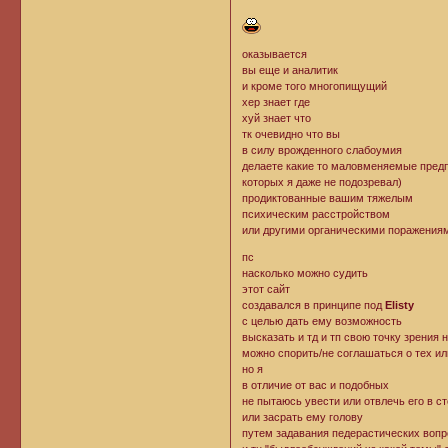
оказывается
вы еще и аналитик
и кроме того многопищущий
хер знает где
хуй знает что
тк очевидно что вы
в силу врожденного слабоумия
делаете какие то маловменяемые предп
которых я даже не подозревал)
продиктованные вашим тяжелым
психическим расстройством
или другими органическими поражениям
пс
насколько можно судить
этот сайт
создавался в принципе под
Elistу
с целью дать ему возможность
высказать и тд и тп свою точку зрения
можно спорить/не соглашаться о тех ил
но я
в отличие от вас и подобных
не пытаюсь увести или отвлечь его в с
или засрать ему голову
путем задавания педерастических воп