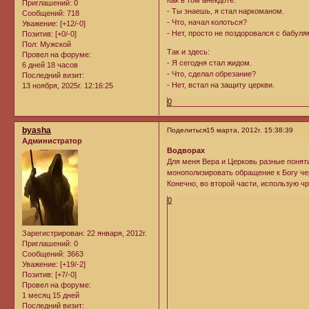
Как в том анекдоте:
Приглашений:
0
- Ты знаешь, я стал наркоманом.
Сообщений:
718
- Что, начал колоться?
Уважение:
[+12/-0]
- Нет, просто не поздоровался с бабуля
Позитив:
[+0/-0]
Пол:
Мужской
Так и здесь:
Провел на форуме:
- Я сегодня стал жидом.
6 дней 18 часов
- Что, сделал обрезание?
Последний визит:
- Нет, встал на защиту церкви.
13 ноября, 2025г. 12:16:25
0
byasha
Поделиться
15 марта, 2012г. 15:38:39
Администратор
Водворах
Для меня Вера и Церковь разные понят
монополизировать обращение к Богу чер
Конечно, во второй части, использую чр
0
Зарегистрирован
: 22 января, 2012г.
Приглашений:
0
Сообщений:
3663
Уважение:
[+19/-2]
Позитив:
[+7/-0]
Провел на форуме:
1 месяц 15 дней
Последний визит: