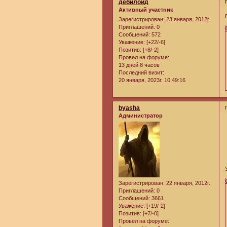
дебилоид
Активный участник
Зарегистрирован
: 23 января, 2012г.
Приглашений:
0
Сообщений:
572
Уважение:
[+22/-6]
Позитив:
[+8/-2]
Провел на форуме:
13 дней 8 часов
Последний визит:
20 января, 2023г. 10:49:16
byasha
Администратор
Зарегистрирован
: 22 января, 2012г.
Приглашений:
0
Сообщений:
3661
Уважение:
[+19/-2]
Позитив:
[+7/-0]
Провел на форуме: