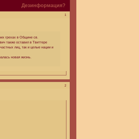
Дезинформация?
1
оих грехах в Общине св.
вич также оставил в Твиттере
частных лиц, так и целые нации и
алась новая жизнь.
2