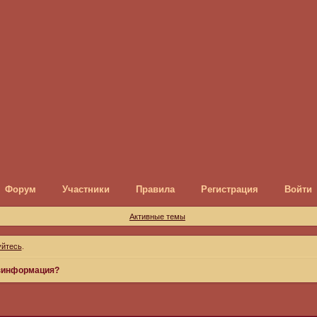
Форум
Участники
Правила
Регистрация
Войти
Активные темы
уйтесь
.
зинформация?