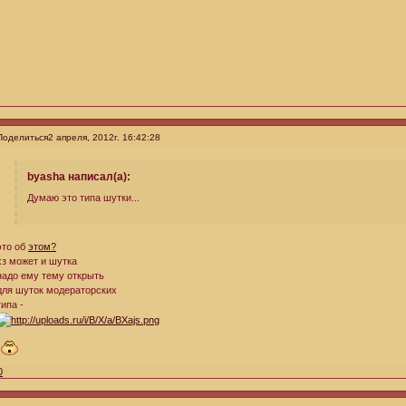
Поделиться
2 апреля, 2012г. 16:42:28
byasha написал(а):
Думаю это типа шутки...
это об
этом?
хз может и шутка
надо ему тему открыть
для шуток модераторских
типа -
0