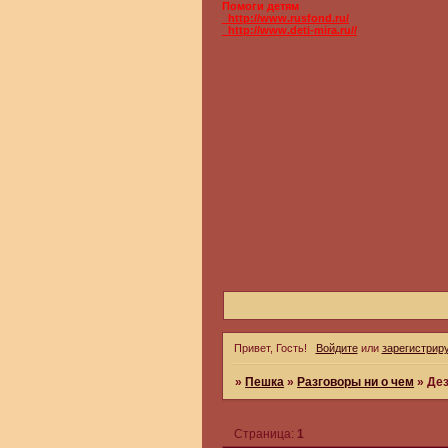
Помоги детям
_http://www.rusfond.ru/
_http://www.deti-mira.ru//
Привет, Гость!
Войдите
или
зарегистрир
»
Пешка
»
Разговоры ни о чем
»
Де
Страница:
1