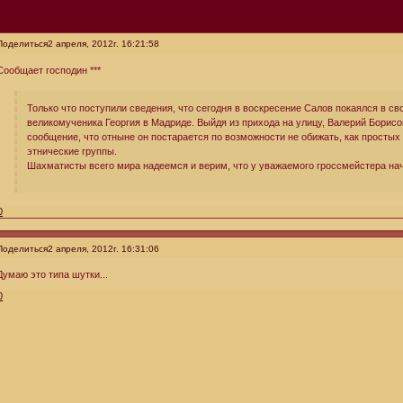
Поделиться
2 апреля, 2012г. 16:21:58
Сообщает господин ***
Только что поступили сведения, что сегодня в воскресение Салов покаялся в св
великомученика Георгия в Мадриде. Выйдя из прихода на улицу, Валерий Борисо
сообщение, что отныне он постарается по возможности не обижать, как простых 
этнические группы.
Шахматисты всего мира надеемся и верим, что у уважаемого гроссмейстера нач
0
Поделиться
2 апреля, 2012г. 16:31:06
Думаю это типа шутки...
0