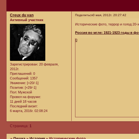
Creux du van
Поделиться
3 мая, 2012г. 20:27:42
Активный участник
Исторические фото, террор и голод 20-
Россия во мгле: 1921-1923 годы в 
0
Зарегистрирован
: 20 февраля,
2012г.
Приглашений:
0
Сообщений:
1357
Уважение:
[+20/-1]
Позитив:
[+29/-1]
Пол:
Мужской
Провел на форуме:
11 дней 18 часов
Последний визит:
6 марта, 2016г. 02:08:24
Страница:
1
»
Пешка
»
История
»
Исторические фото