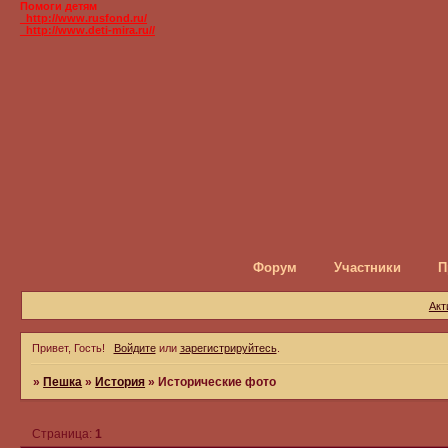
Помоги детям
_http://www.rusfond.ru/
_http://www.deti-mira.ru//
Форум
Участники
П
Акт
Привет, Гость!
Войдите
или
зарегистрируйтесь
.
»
Пешка
»
История
»
Исторические фото
Страница:
1