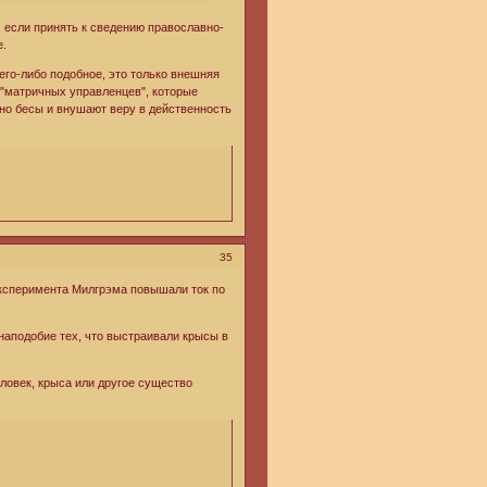
, если принять к сведению православно-
е.
его-либо подобное, это только внешняя
 "матричных управленцев", которые
нно бесы и внушают веру в действенность
35
эксперимента Милгрэма повышали ток по
наподобие тех, что выстраивали крысы в
еловек, крыса или другое существо