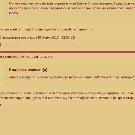
Он не знал, кого он счастлив видеть в лице Елены Станиславовны. Пришлось н
оборотов царского режима вертелось в голове только какое-то «милостиво повел
месту.
Но это я так, к слову. Проще надо быть. ЛюдЯм это нравится.
Отредактировано grado (10 июня, 2013г. 22:03:51)
0
Поделиться
10 июня, 2013г. 23:31:05
Водворах написал(а):
Лично у меня нет никаких доказательств применения в МУ "оккультных методик".
Нет, конечно. Я вообще говорил о "матричном управлении" как об умозрительном, а не 
понимаю в принципе. Для меня МУ это симулякр, такой же как "Глобальный Предиктор", и
0