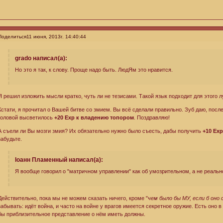
Поделиться
11 июня, 2013г. 14:40:44
grado написал(а):
Но это я так, к слову. Проще надо быть. ЛюдЯм это нравится.
Я решил изложить мысли кратко, чуть ли не тезисами. Такой язык подходит для этого л
Кстати, я прочитал о Вашей битве со змием. Вы всё сделали правильно. Зуб даю, после
головой высветилось
+20 Exp к владению топором
. Поздравляю!
А съели ли Вы мозги змия? Их обязательно нужно было съесть, дабы получить
+10 Exp
забудьте.
Iоанн Пламенный написал(а):
Я вообще говорил о "матричном управлении" как об умозрительном, а не реаль
Действительно, пока мы не можем сказать ничего, кроме "
чем было бы МУ, если б оно
забывать: идёт война, и часто на войне у врагов имеется секретное оружие. Есть оно в
бы приблизительное представление о нём иметь должны.