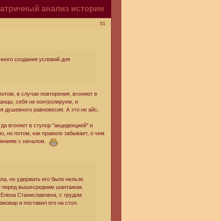
атричный анализ истории
31
ного создания условий для
отом, в случае повторения, вгоняют в
анцы, себя не контролируем, и
я душевного равновесия. А это не айс,
да вгоняет в ступор "акциденцией" и
о, но потом, как правило забывает, о чем
онениям с началом.
а, но удержать его было нельзя.
ие перед вышесредним шантажом.
 Елена Станиславовна, с трудом
амовар и поставил его на стол.