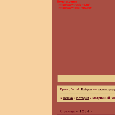
Помоги детям
_http://www.rusfond.ru/
_http://www.deti-mira.ru//
Привет, Гость!
Войдите
или
зарегистрир
»
Пешка
»
История
»
Матричный / о
Страница:
«
1
2
3
4
»