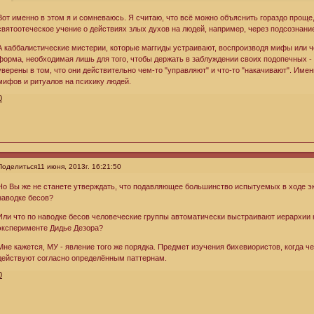
Вот именно в этом я и сомневаюсь. Я считаю, что всё можно объяснить гораздо проще
святоотеческое учение о действиях злых духов на людей, например, через подсознани
А каббалистические мистерии, которые маггиды устраивают, воспроизводя мифы или ч
форма, необходимая лишь для того, чтобы держать в заблуждении своих подопечных -
уверены в том, что они действительно чем-то "управляют" и что-то "накачивают". Име
мифов и ритуалов на психику людей.
0
Поделиться
11 июня, 2013г. 16:21:50
Но Вы же не станете утверждать, что подавляющее большинство испытуемых в ходе 
наводке бесов?
Или что по наводке бесов человеческие группы автоматически выстраивают иерархии 
эксперименте Дидье Дезора?
Мне кажется, МУ - явление того же порядка. Предмет изучения бихевиористов, когда ч
действуют согласно определённым паттернам.
0