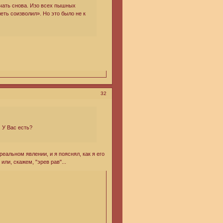
ачать снова. Изо всех пышных
еть соизволил». Но это было не к
32
 У Вас есть?
реальном явлении, и я пояснял, как я его
ли, скажем, "эрев рав"...