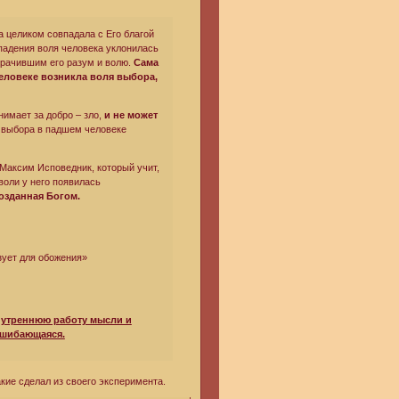
а целиком совпадала с Его благой
опадения воля человека уклонилась
мрачившим его разум и волю.
Сама
еловеке возникла воля выбора,
нимает за добро – зло,
и не может
 выбора в падшем человеке
 Максим Исповедник, который учит,
воли у него появилась
созданная Богом.
зует для обожения»
внутреннюю работу мысли и
 ошибающаяся.
акие сделал из своего эксперимента.