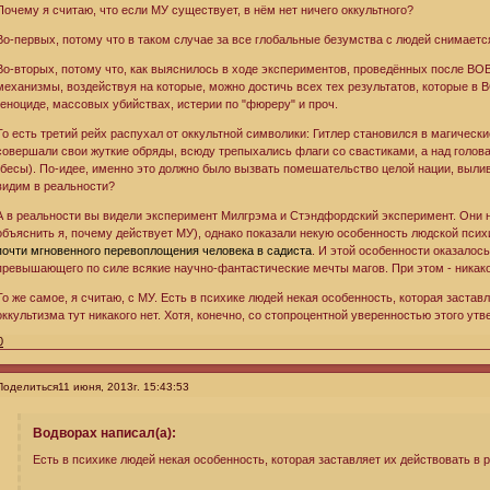
Почему я считаю, что если МУ существует, в нём нет ничего оккультного?
Во-первых, потому что в таком случае за все глобальные безумства с людей снимаетс
Во-вторых, потому что, как выяснилось в ходе экспериментов, проведённых после ВО
механизмы, воздействуя на которые, можно достичь всех тех результатов, которые в 
геноциде, массовых убийствах, истерии по "фюреру" и проч.
То есть третий рейх распухал от оккультной символики: Гитлер становился в магическ
совершали свои жуткие обряды, всюду трепыхались флаги со свастиками, а над голов
(бесы). По-идее, именно это должно было вызвать помешательство целой нации, вылив
видим в реальности?
А в реальности вы видели эксперимент Милгрэма и Стэндфордский эксперимент. Они н
объяснить я, почему действует МУ), однако показали некую особенность людской псих
почти мгновенного перевоплощения человека в садиста
. И этой особенности оказалос
превышающего по силе всякие научно-фантастические мечты магов. При этом - никако
То же самое, я считаю, с МУ. Есть в психике людей некая особенность, которая застав
оккультизма тут никакого нет. Хотя, конечно, со стопроцентной уверенностью этого утв
0
Поделиться
11 июня, 2013г. 15:43:53
Водворах написал(а):
Есть в психике людей некая особенность, которая заставляет их действовать в 