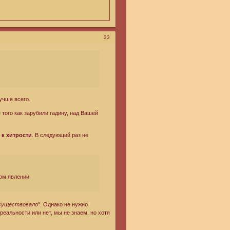
33
учше всего.
 того как зарубили гадину, над Вашей
 к хитрости
. В следующий раз не
ном явлении
 существовало
". Однако не нужно
 реальности или нет, мы не знаем, но хотя