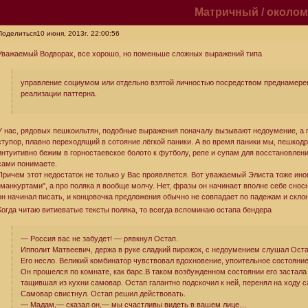
Матричный / околом
Поделиться
10 июня, 2013г. 22:00:56
Уважаемый Водворах, все хорошо, но поменьше сложных выражений типа
управление социумом или отдельно взятой личностью посредством преднамерен
реализации паттерна.
У нас, рядовых пешкоильтян, подобные выражения поначалу вызывают недоумение, а п
ступор, плавно переходящий в сотояние лёгкой паники. А во время паники мы, пешкодр
интуитивно бежим в горностаевское болото к футболу, репе и супам для восстановлени
сами понимаете.
Причем этот недостаток не только у Вас проявляется. Вот уважаемый Элиста тоже иног
"манкуртами", а про поляка я вообще молчу. Нет, фразы он начинает вполне себе сносн
он начинал писать, и концовочка предложения обычно не совпадает по падежам и скл
Когда читаю витиеватые тексты поляка, то всегда вспоминаю остапа бендера
— Россия вас не забудет! — рявкнул Остап.
Ипполит Матвеевич, держа в руке сладкий пирожок, с недоумением слушал Остап
Его несло. Великий комбинатор чувствовал вдохновение, упоительное состоян
Он прошелся по комнате, как барс.В таком возбужденном состоянии его застала
тащившая из кухни самовар. Остап галантно подскочил к ней, перенял на ходу с
Самовар свистнул. Остап решил действовать.
— Мадам,— сказал он,— мы счастливы видеть в вашем лице…