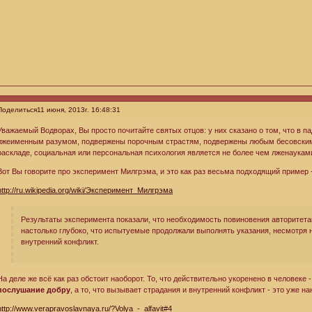
Поделиться
11 июня, 2013г. 16:48:31
Уважаемый Водворах, Вы просто почитайте святых отцов: у них сказано о том, что в
лжеименным разумом, подвержены порочным страстям, подвержены любым бесовским 
раскладе, социальная или персональная психология является не более чем лженаукам
Вот Вы говорите про эксперимент Милгрэма, и это как раз весьма подходящий пример 
http://ru.wikipedia.org/wiki/Эксперимент_Милгрэма
Результаты эксперимента показали, что необходимость повиновения авторитет
настолько глубоко, что испытуемые продолжали выполнять указания, несмотря 
внутренний конфликт.
На деле же всё как раз обстоит наоборот. То, что действительно укоренено в человеке 
послушание добру
, а то, что вызывает страдания и внутренний конфликт - это уже н
http://www.verapravoslavnaya.ru/?Volya_-_alfavit#4