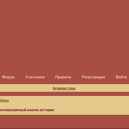
Форум
Участники
Правила
Регистрация
Войти
Активные темы
уйтесь
.
коломатричный анализ истории