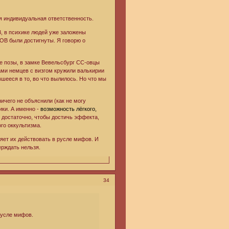
я индивидуальная ответственность.
В, в психике людей уже заложены
ВОВ были достигнуты. Я говорю о
ие позы, в замке Вевельсбург СС-овцы
ами немцев с визгом кружили валькирии
шееся в то, во что вылилось. Но что мы
ичего не объяснили (как не могу
ики. А именно -
возможность лёгкого,
ь достаточно, чтобы достичь эффекта,
го оккультизма.
ляет их действовать в русле мифов. И
ерждать нельзя.
34
русле мифов.