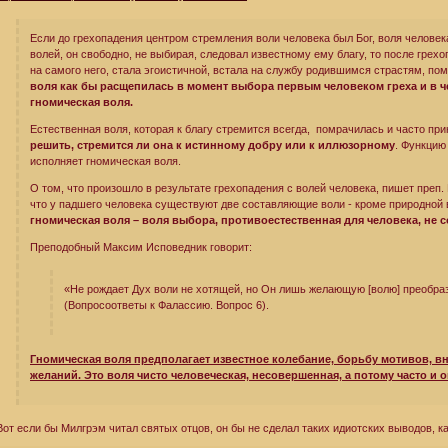
Если до грехопадения центром стремления воли человека был Бог, воля человек
волей, он свободно, не выбирая, следовал известному ему благу, то после грех
на самого него, стала эгоистичной, встала на службу родившимся страстям, по
воля как бы расщепилась в момент выбора первым человеком греха и в ч
гномическая воля.
Естественная воля, которая к благу стремится всегда, помрачилась и часто при
решить, стремится ли она к истинному добру или к иллюзорному
. Функцию
исполняет гномическая воля.
О том, что произошло в результате грехопадения с волей человека, пишет преп.
что у падшего человека существуют две составляющие воли - кроме природной 
гномическая воля – воля выбора, противоестественная для человека, не 
Преподобный Максим Исповедник говорит:
«Не рождает Дух воли не хотящей, но Он лишь желающую [волю] преобра
(Вопросоответы к Фаласcию. Вопрос 6).
Гномическая воля предполагает известное колебание, борьбу мотивов, 
желаний. Это воля чисто человеческая, несовершенная, а потому часто и
Вот если бы Милгрэм читал святых отцов, он бы не сделал таких идиотских выводов, к