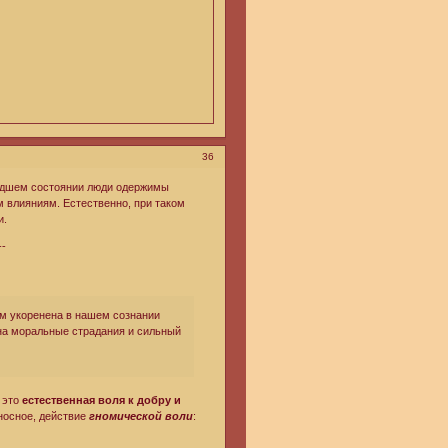
36
 падшем состоянии люди одержимы
влияниям. Естественно, при таком
и.
--
ам укоренена в нашем сознании
на моральные страдания и сильный
- это
естественная воля к добру и
аносное, действие
гномической воли
: