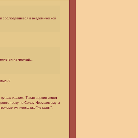
 и соблюдавшееся в академической
еняется на черный...
описи?
и
лучше жилось
. Такая версия имеет
 просто тоску по Союзу Нерушимому, а
рономе тут несколько "не катят".