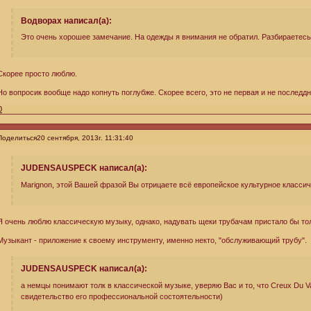
Водворах написал(а):
Это очень хорошее замечание. На одежды я внимания не обратил. Разбираетесь
Скорее просто люблю.
Но вопросик вообще надо копнуть поглубже. Скорее всего, это не первая и не последдн
0
Поделиться
20 сентября, 2013г. 11:31:40
JUDENSAUSPECK написал(а):
Marignon, этой Вашей фразой Вы отрицаете всё европейское культурное класси
Я очень люблю классическую музыку, однако, надувать щеки трубачам пристало бы толь
Музыкант - приложение к своему инструменту, именно некто, "обслуживающий трубу".
JUDENSAUSPECK написал(а):
а немцы понимают толк в классической музыке, уверяю Вас и то, что Creux Du V
свидетельство его профессиональной состоятельности)