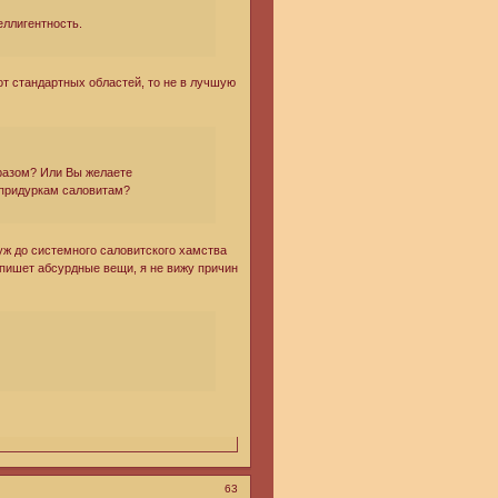
еллигентность.
т стандартных областей, то не в лучшую
бразом? Или Вы желаете
-придуркам саловитам?
 уж до системного саловитского хамства
ю пишет абсурдные вещи, я не вижу причин
63