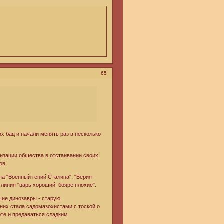
65
х бац и начали менять раз в несколько
низации общества в отстаивании своих
ов.
а "Военный гений Сталина", "Берия -
 линия "царь хороший, бояре плохие".
чие динозавры - старую.
 них стала садомазохистами с тоской о
рте и предаваться сладким