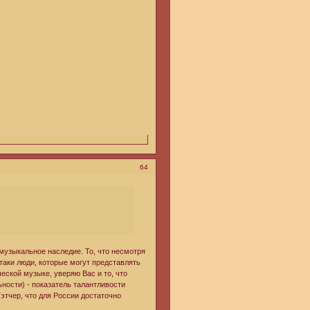
64
музыкальное наследие. То, что несмотря
таки люди, которые могут представлять
ской музыке, уверяю Вас и то, что
ности) - показатель талантливости
тчер, что для России достаточно