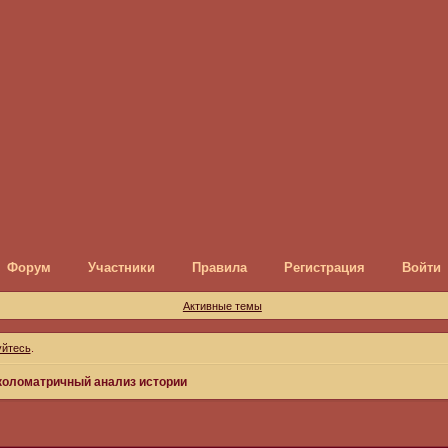
Форум
Участники
Правила
Регистрация
Войти
Активные темы
уйтесь
.
коломатричный анализ истории