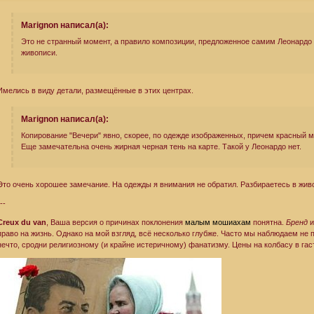
Marignon написал(а):
Это не странный момент, а правило композиции, предложенное самим Леонардо
живописи.
Имелись в виду детали, размещённые в этих центрах.
Marignon написал(а):
Копирование "Вечери" явно, скорее, по одежде изображенных, причем красный м
Еще замечательна очень жирная черная тень на карте. Такой у Леонардо нет.
Это очень хорошее замечание. На одежды я внимания не обратил. Разбираетесь в жив
---
Creux du van
, Ваша версия о причинах поклонения
малым мошиахам
понятна.
Бренд
право на жизнь. Однако на мой взгляд, всё несколько глубже. Часто мы наблюдаем не
нечто, сродни религиозному (и крайне истеричному) фанатизму. Цены на колбасу в гаст