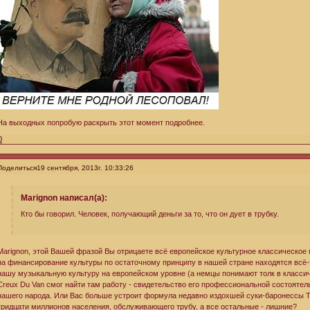
На выходных попробую раскрыть этот момент подробнее.
0
Поделиться
19 сентября, 2013г. 10:33:26
Marignon написал(а):
Кто бы говорил. Человек, получающий деньги за то, что он дует в трубку.
Marignon, этой Вашей фразой Вы отрицаете всё европейское культурное классическое 
на финансирование культуры по остаточному принципу в нашей стране находятся всё-
нашу музыкальную культуру на европейском уровне (а немцы понимают толк в классиче
Creux Du Van смог найти там работу - свидетельство его профессиональной состоятель
нашего народа. Или Вас больше устроит формула недавно издохшей суки-баронессы Тэ
тридцати миллионов населения, обслуживающего трубу, а все остальные - лишние?