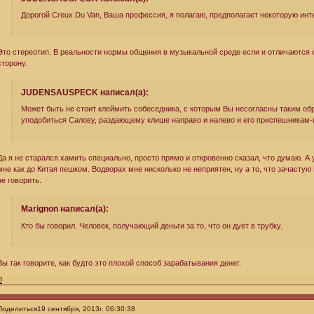
Дорогой Creux Du Van, Ваша профессия, я полагаю, предполагает некоторую инт
Это стереотип. В реальности нормы общения в музыкальной среде если и отличаются о
сторону.
JUDENSAUSPECK написал(а):
Может быть не стоит клеймить собеседника, с которым Вы несогласны таким о
уподобиться Салову, раздающему клише направо и налево и его приспешникам
Да я не старался хамить специально, просто прямо и откровенно сказал, что думаю. А
мне как до Китая пешком. Водворах мне нисколько не неприятен, ну а то, что зачасту
не говорить.
Marignon написал(а):
Кто бы говорил. Человек, получающий деньги за то, что он дует в трубку.
Вы так говорите, как будто это плохой способ зарабатывания денег.
0
Поделиться
19 сентября, 2013г. 06:30:38