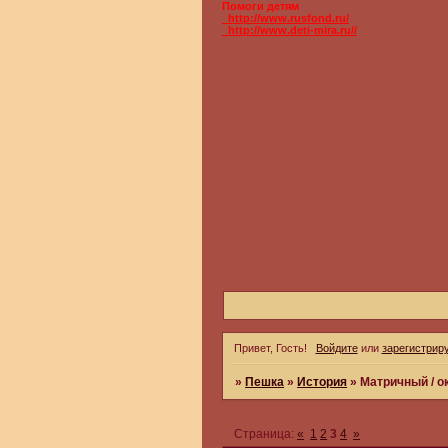
Помоги детям
_http://www.rusfond.ru/
_http://www.deti-mira.ru//
Привет, Гость!
Войдите
или
зарегистрир
»
Пешка
»
История
»
Матричный / о
Страница:
«
1
2
3
4
»