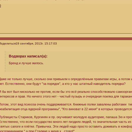
0
Поделиться
19 сентября, 2013г. 15:17:03
Водворах написал(а):
Бренд и лучше жилось.
Даже не только лучше, сколько они привыкли к определённым правилам игры, а потом и
лет. Естественно, они будут "за порядок", а кто у нас штатный наводитель порядка?
Я бы вот был нисколько не против, если бы это всё реально способствовало самоорга
интересов и прав. Но ничего этого нет - чистый пузырь и очередная поилка для таракан
Потом, этот вид психоза очень поддерживается. Книжные полки завалены работами тип
реабилитация отца ядерной программы", "Кто виноват в 22 июня" в которых проводится
Публицисты Стариков, Кургинян и пр. окучивают молодую аудиторию, папаша Зю и про
Естественно, что если государство много лет пиздило людей, то значительная часть из
святых сапоге и плётке. Привычка. Эти людей надо просто оставить доживать в комфо
воспоминанием " а при Сталине у меня х.. стоял!"