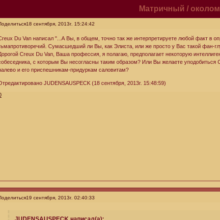
Матричный / околом
Поделиться
18 сентября, 2013г. 15:24:42
Creux Du Van написал "...А Вы, в общем, точно так же интерпретируете любой факт в 
тьмапротиворечий. Сумасшедший ли Вы, как Элиста, или же просто у Вас такой фан-глум
Дорогой Creux Du Van, Ваша профессия, я полагаю, предполагает некоторую интеллиге
собеседника, с которым Вы несогласны таким образом? Или Вы желаете уподобиться 
налево и его приспешникам-придуркам саловитам?
Отредактировано JUDENSAUSPECK (18 сентября, 2013г. 15:48:59)
0
Поделиться
19 сентября, 2013г. 02:40:33
JUDENSAUSPECK написал(а):