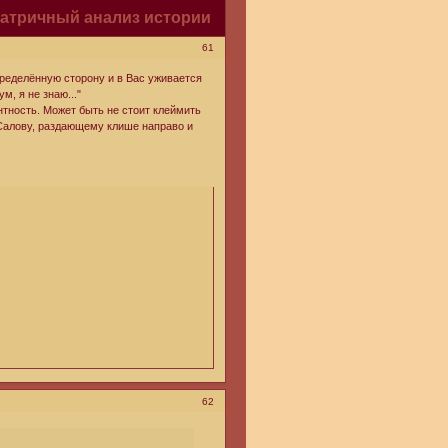
атричный анализ истории
61
определённую сторону и в Вас уживается
, я не знаю..."
нтность. Может быть не стоит клеймить
Салову, раздающему клише направо и
62