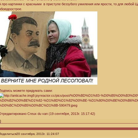
А про картинки с красными в приступе беззубого умиления или ярости, то для любой Ц
обоюдоострое.
Подпись можете придумать сами:
Отредактировано Creux du van (19 сентября, 2013г. 15:17:42)
0
Поделиться
20 сентября, 2013г. 11:24:07