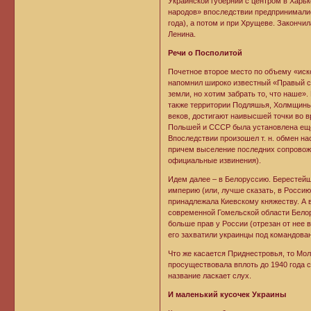
Украинской губернии с центром в Харь
народов» впоследствии предпринималис
года), а потом и при Хрущеве. Законч
Ленина.
Речи о Посполитой
Почетное второе место по объему «иск
напомнил широко известный «Правый се
земли, но хотим забрать то, что наше
также территории Подляшья, Холмщины,
веков, достигают наивысшей точки во 
Польшей и СССР была установлена еще 
Впоследствии произошел т. н. обмен на
причем выселение последних сопровожд
официальные извинения).
Идем далее – в Белоруссию. Берестейщ
империю (или, лучше сказать, в Россию
принадлежала Киевскому княжеству. А 
современной Гомельской области Белор
больше прав у России (отрезан от нее 
его захватили украинцы под командован
Что же касается Приднестровья, то Мо
просуществовала вплоть до 1940 года 
название ласкает слух.
И маленький кусочек Украины