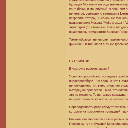
будущей Московии им родственные народ
хантыйский и мансийский. В прошлом эт
печенегов, ушедших с венграми в Цент
истребили татары). В самой же Москов
название реке Моксва (Moks мокша + Va
этнос эрзя (со столицей Эрзя и госуда
выделялось государство Великая Перми
Таким образом, нелеп сам термин «русс
финские. Оставшиеся в языке туземног
СУТЬ МАТОВ
В чем суть русских матов?
Ясно, что российских исследователей в
индоевропейцев – их вообще нет. Поэто
неполноценности», вместо научного ра
матерщине приплести – мол, это славян
это не славяне. То пытались показать, ч
венгров точно те же маты, но никакого «
Справедливости ради следует сказать,
которого на протяжении последней тыся
Вначале его завоевали в свои рабы мла
Поскольку тут в будущей Московии ник