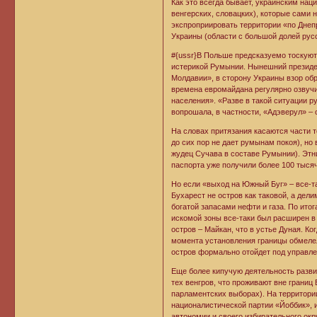
Как это всегда бывает, украинским нац
венгерских, словацких), которые сами 
экспроприировать территории «по Днепр
Украины (области с большой долей рус
#{ussr}В Польше предсказуемо тоскуют 
истерикой Румынии. Нынешний президен
Молдавии», в сторону Украины взор об
времена евромайдана регулярно озвуч
населения». «Разве в такой ситуации 
вопрошала, в частности, «Адэверул» – 
На словах притязания касаются части 
до сих пор не дает румынам покоя), но
жудец Сучава в составе Румынии). Этн
паспорта уже получили более 100 тыся
Но если «выход на Южный Буг» – все-т
Бухарест не остров как таковой, а де
богатой запасами нефти и газа. По ито
искомой зоны все-таки был расширен в
остров – Майкан, что в устье Дуная. Ко
момента установления границы обмелел
остров формально отойдет под управле
Еще более кипучую деятельность разви
тех венгров, что проживают вне границ
парламентских выборах). На территори
националистической партии «Йоббик», 
автономии и своего избирательного окру