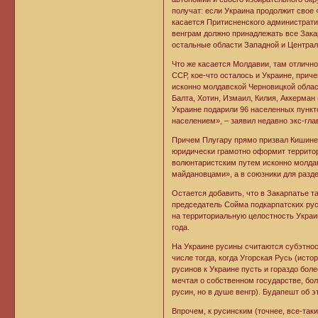
получат: если Украина продолжит свое 
касается Притисненского административ
венграм должно принадлежать все Закар
остальные области Западной и Централ
Что же касается Молдавии, там отличн
ССР, кое-что осталось и Украине, прич
исконно молдавской Черновицкой област
Балта, Хотин, Измаил, Килия, Аккерман
Украине подарили 96 населенных пункт
населением», – заявил недавно экс-гл
Причем Плугару прямо призвал Кишине
юридически грамотно оформит террито
волюнтаристским путем исконно молдав
майдановцами», а в союзники для разд
Остается добавить, что в Закарпатье т
председатель Сойма подкарпатских ру
на территориальную целостность Украи
года.
На Украине русины считаются субэтнос
числе тогда, когда Угорская Русь (ист
русинов к Украине пусть и гораздо бол
мечтая о собственном государстве, бо
русин, но в душе венгр). Будапешт об 
Впрочем, к русинским (точнее, все-так