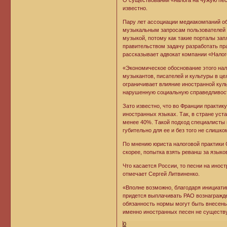
О существовании «налога на чужую пес
известно.
Пару лет ассоциации медиакомпаний об
музыкальным запросам пользователей 
музыкой, потому как такие порталы зап
правительством задачу разработать пр
рассказывает адвокат компании «Налог
«Экономическое обоснование этого нал
музыкантов, писателей и культуры в це
ограничивает влияние иностранной кул
нарушенную социальную справедливость»
Зато известно, что во Франции практик
иностранных языках. Так, в стране уст
менее 40%. Такой подход специалисты 
губительно для ее и без того не слишко
По мнению юриста налоговой практики 
скорее, попытка взять реванш за языко
Что касается России, то песни на инос
отмечает Сергей Литвиненко.
«Вполне возможно, благодаря инициатив
придется выплачивать РАО вознагражде
обязанность нормы могут быть внесены 
именно иностранных песен не существ
0