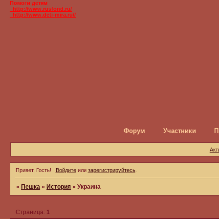
Помоги детям
_http://www.rusfond.ru/
_http://www.deti-mira.ru//
Форум
Участники
П
Акт
Привет, Гость!
Войдите
или
зарегистрируйтесь
.
»
Пешка
»
История
»
Украина
Страница:
1