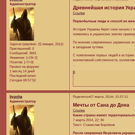
Администратор
Древнейшая история Ук
Ссылка
Первобытные люди и способ их жиз
История Украины берет свое начало с 
появились в украинских землях пример
По мнению современных украинских ис
Зарегистрирован
: 22 января, 2012г.
и западным путями.
Приглашений:
0
Сообщений:
3661
С появлением первых людей в истории 
Уважение:
[+19/-2]
коллективной собственности, коллектив
Позитив:
[+7/-0]
...
Провел на форуме:
1 месяц 14 дней
0
Последний визит:
Сегодня 08:57:52
byasha
Поделиться
17 марта, 2014г. 21:57:21
Администратор
Мечты от Сана до Дона
Ссылка
Какие страны имеют территориальные
7 марта 2014, 22::30
Текст: Станислав Борзяков
После свержения Януковича украинс