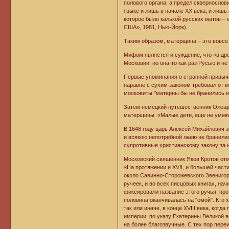
полового органа, а предел сквернослов
языке и лишь в начале ХХ века, и лишь 
которое было калькой русских матов – 
США», 1981, Нью-Йорк).
Таким образом, матерщина – это вовсе
Мифом является и суждение, что «в дре
Московии, но она-то как раз Русью и не
Первые упоминания о странной привычке
наравне с сухим законом требовал от м
московиты "матерны бы не бранились и
Затем немецкий путешественник Олеар
матерщины: «Малые дети, еще не умеющи
В 1648 году царь Алексей Михайлович з
и всякою непотребной лаею не бранилис
супротивные христианскому закону за н
Московский священник Яков Кротов отм
«На протяжении и XVII, и большей част
около Савинно-Сторожевского Звенигор
ручеек, и во всех писцовых книгах, на
фиксировали название этого ручья, про
половина оканчивалась на "омой". Кто 
так или иначе, в конце XVIII века, ког
империи, по указу Екатерины Великой в
на более благозвучные. С тех пор пере