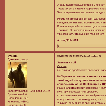
А ведь такого больше нигде в мире нет
туалетах есть надписи на русском язык
Чем «сакральные» восточные соседи и 
Норма ли это поведения для нас, европе
священного, мы этим просто потому вы
В наших европейских языках достаточно
Толстова. Он «сакральным языком» не 
уже означает, что русский язык ничего н
Артем ДЕНИКИН
0
byasha
Поделиться
1 декабря, 2012г. 19:01:31
Администратор
Заплати и пой
Ссылка
На Украине предлагают обложить нало
На Украине можно петь только на «м
такой идеей выступила член национ
европейский опыт. Во Франции и Шве
Националистка просит сограждан и кол
Зарегистрирован
: 22 января, 2012г.
культуру, передает «Интерфакс».
Приглашений:
0
«Насколько мне известно, во Франции 
Сообщений:
3661
присутствовал – заплати деньги, и из 
Уважение:
[+19/-2]
Украине, если мы уже пришли к такому
Позитив:
[+7/-0]