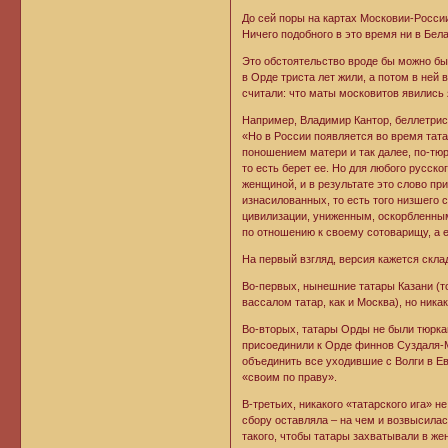
До сей поры на картах Московии-Росси
Ничего подобного в это время ни в Бела
Это обстоятельство вроде бы можно бы
в Орде триста лет жили, а потом в ней
считали: что маты московитов явились 
Например, Владимир Кантор, беллетрис
«Но в России появляется во время тата
поношением матери и так далее, по-тюрк
то есть берет ее. Но для любого русско
женщиной, и в результате это слово пр
изнасилованных, то есть того низшего 
цивилизации, униженным, оскорбленным
по отношению к своему сотоварищу, а е
На первый взгляд, версия кажется скла
Во-первых, нынешние татары Казани (то
вассалом татар, как и Москва), но ника
Во-вторых, татары Орды не были тюрка
присоединили к Орде финнов Суздаля-М
объединить все уходившие с Волги в Ев
«своим по праву».
В-третьих, никакого «татарского ига» н
сбору оставляла – на чем и возвысила
такого, чтобы татары захватывали в ж