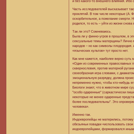
и без какого-то внешнего влияния. Иб
Часть исследователей высказывает таку
проклятий. В том числе некоторые (А. Ф
оскорбительное, а пожелание смерти. Н
родился, то есть – уйти из жизни снова 
Так ли это? Сомневаюсь.
Была ли у финно-угров в прошлом, в эп
сексуальные темы матерщины? Лично мн
народов – но как символы плодородия. 
«языческих культов» тут просто нет.
Как мне кажется, наиболее верно суть 
«Один из современных православных п
сквернословия, против матерной ругани
своеобразная игра словами, с диаматом
эмоциональную разрядку, должна проис
непременно нужно, чтобы кто-нибудь е
Биологи знают, что в животном мире с
"особо одаренные" (саркастически пиш
некоторые не менее одаренные предста
более последовательны". Это опроверж
человека».
Именно так.
Индоевропейцы не матерились, потому
обезьяньи повадки «использовать свои
индоевропейцами, формировался иным п