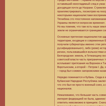
Предел мечтаний – Украина по версии С
оставивший неизгладимый след в умах
доходящая почти до Назрани. Стремлен
проиллюстрировать, посмотрев на геогр
некоторыми националистами воспринимае
Тягнибока это «постоянное напоминание
Украины является вопросом времени». 
Но мы помним, что там есть наши земл
земли не ограничиваются границами со
Основные претензии националистов адр
территории, входящие в современные Б
получили губернаторы именно этих рег
русифицированные»), либо (реже) истор
регион, пользовавшийся вольностями и
Белгородских земель, в Гетманщину вх
советской власти часть приграничных 
всплывают притязания на Воронеж и Та
Воротынским, а второй – Петром I. Да
– город был сожжен запорожскими каза
Нередко поминается и Кубань. Сюда в ко
Кубанская Народная Республика заключ
что это был не просто военный союз, 
националов.
Немаловажно, что большая часть совме
империя федерацией не была, админист
ответить невозможно в принципе. Снач