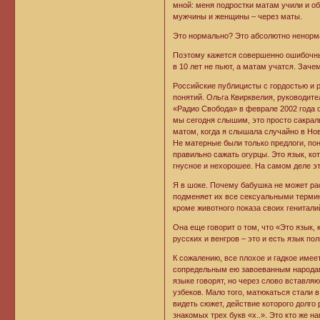
мной: меня подростки матам учили и о
мужчины и женщины – через маты.
Это нормально? Это абсолютно ненорм
Поэтому кажется совершенно ошибочным
в 10 лет не пьют, а матам учатся. Заче
Российские публицисты с гордостью и 
понятий. Ольга Квирквелия, руководите
«Радио Свобода» в феврале 2002 года о
мы сегодня слышим, это просто сакрал
матом, когда я слышала случайно в Нов
Не матерные были только предлоги, пон
правильно сажать огурцы. Это язык, ко
гнусное и нехорошее. На самом деле эт
Я в шоке. Почему бабушка не может р
подменяет их все сексуальными термин
кроме животного показа своих генитали
Она еще говорит о том, что «Это язык,
русских и венгров – это и есть язык п
К сожалению, все плохое и гадкое имее
сопредельным ею завоеванным народам 
языке говорят, но через слово вставля
узбеков. Мало того, матюкаться стали
видеть сюжет, действие которого долго
знакомых трех букв «х..». Это кто же н