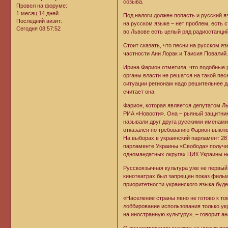
созыва.
Провел на форуме:
1 месяц 14 дней
Под налоги должен попасть и русский я
Последний визит:
на русском языке – нет проблем, есть с
Сегодня 08:57:52
во Львове есть целый ряд радиостанций
Стоит сказать, что песни на русском я
частности Ани Лорак и Таисия Повалий
Ирина Фарион отметила, что подобные
органы власти не решатся на такой пе
ситуации регионам надо решительнее д
считает она.
Фарион, которая является депутатом Ль
РИА «Новости». Она – рьяный защитник 
называли друг друга русскими именами
отказался по требованию Фарион выклю
На выборах в украинский парламент 28
парламенте Украины «Свобода» получит 
одномандатных округах ЦИК Украины не
Русскоязычная культура уже не первый 
кинотеатрах был запрещен показ фильм
приоритетности украинского языка буде
«Население страны явно не готово к то
лоббирование использования только укр
на иностранную культуру», – говорит а