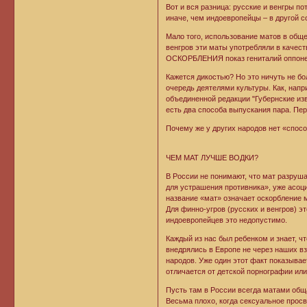
Вот и вся разница: русские и венгры п
иначе, чем индоевропейцы – в другой с
Мало того, использование матов в обще
венгров эти маты употребляли в качес
ОСКОРБЛЕНИЯ показ гениталий оппоне
Кажется дикостью? Но это ничуть не б
очередь деятелями культуры. Как, нап
объединенной редакции "Губернские изв
есть два способа выпускания пара. Перв
Почему же у других народов нет «спосо
ЧЕМ МАТ ЛУЧШЕ ВОДКИ?
В России не понимают, что мат разруш
для устрашения противника», уже асоц
название «мат» означает оскорбление м
Для финно-угров (русских и венгров) 
индоевропейцев это недопустимо.
Каждый из нас был ребенком и знает, чт
внедрялись в Европе не через наших в
народов. Уже один этот факт показывае
отличается от детской порнографии ил
Пусть там в России всегда матами общ
Весьма плохо, когда сексуальное просв