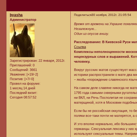
byasha
Поделиться
30 ноября, 2012г. 21:05:54
Администратор
Время от времени на Украине появля
Незалежную...
Один из опусов внизу.
Расследование: В Киевской Руси ма
Ссылка
Комплексы неполноценности москов
нецензурных слов и выражений. Ко
Зарегистрирован
: 22 января, 2012г.
человеку.
Приглашений:
0
Сообщений:
3661
Вокруг русских матов существует масс
Уважение:
[+19/-2]
историки распространили о мате два ми
Позитив:
[+7/-0]
– якобы «порождение славянского языч
Провел на форуме:
На самом деле славяне никогда не мате
1 месяц 14 дней
Последний визит:
1795 года самыми скверными ругательст
Сегодня 08:57:52
ни ВКЛ, ни Речь Посполитая не сохрани
матерщиной, хотя в Московии подобных
Если бы не российская оккупация, то б
поляки все-таки почти не матерятся, а
И это вполне нормально, ибо большинст
германцы. Сексуальная лексика у них к
используют сексуальные темы. Наприме