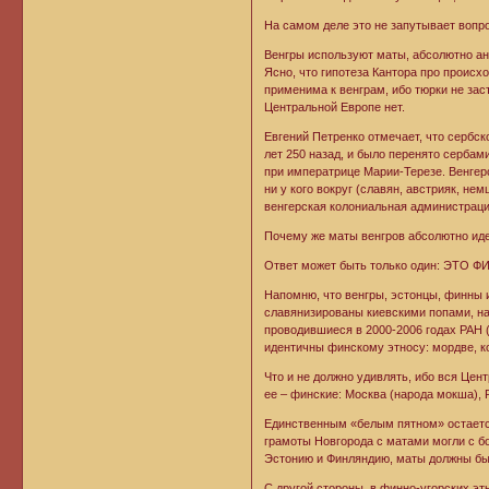
На самом деле это не запутывает вопрос
Венгры используют маты, абсолютно ан
Ясно, что гипотеза Кантора про происхо
применима к венграм, ибо тюрки не заст
Центральной Европе нет.
Евгений Петренко отмечает, что сербск
лет 250 назад, и было перенято сербами
при императрице Марии-Терезе. Венгер
ни у кого вокруг (славян, австрияк, не
венгерская колониальная администрация
Почему же маты венгров абсолютно ид
Ответ может быть только один: ЭТО
Напомню, что венгры, эстонцы, финны и
славянизированы киевскими попами, на
проводившиеся в 2000-2006 годах РАН (
идентичны финскому этносу: мордве, к
Что и не должно удивлять, ибо вся Цен
ее – финские: Москва (народа мокша), 
Единственным «белым пятном» остается
грамоты Новгорода с матами могли с б
Эстонию и Финляндию, маты должны быт
С другой стороны, в финно-угорских эт