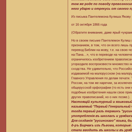
том же роде по поводу превозносим
него ударю и отрекусь от своего п
Из письма Пантелемона Кулиша Якову
от 16 октября 1866 года
(Обратите внимание, даже ярый «украи
Но в своем письме Пантелемон Кулиш я
признанием, в том, что он всего лишь 
перевод Библии на мову, т.е. на свою 
на Пана…», что в переводе на человече
ограничилось изобретением правописани
угораздило воспроизвести множество н
сходства. Не удивительно, что Россий
издаваемой на малорусском (на малорус
Главного Управления по делам печати.
России, на том же наречии, за исключе
общерусской орфографии (то есть они 
подобные изобретения нашли свое прим
других правописаний, но о них позже.).
Настоящій культурный и языковый 
называемый "Первый Генеральный 
тогда первый разъ терминъ "русинс
употребленія въ школахъ и урядах
Для созданія "русинскаго" языка, 
д-ръ Бирчакъ изъ Львова, которые
стали вводить въ школы и въ уря