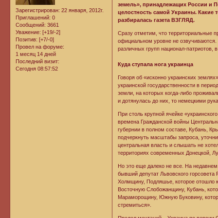
земель», принадлежащих России и П
Зарегистрирован
: 22 января, 2012г.
целостность самой Украины. Какие т
Приглашений:
0
разбиралась газета ВЗГЛЯД.
Сообщений:
3661
Уважение:
[+19/-2]
Сразу отметим, что территориальные пр
Позитив:
[+7/-0]
официальном уровне не озвучиваются. Р
Провел на форуме:
различных групп национал-патриотов, 
1 месяц 14 дней
Последний визит:
Куда ступала нога украинца
Сегодня 08:57:52
Говоря об «исконно украинских землях
украинской государственности в период
земли, на которых когда-либо проживал
и дотянулась до них, то немецкими рук
При столь крупной ячейке «украинског
времена Гражданской войны Центральна
губернии в полном составе, Кубань, Кр
подчеркнуть масштабы запроса, уточни
центральная власть и слышать не хотел
территориях современных Донецкой, Лу
Но это еще далеко не все. На недавне
бывший депутат Львовского горсовета 
Холмщину, Подляшье, которое отошло 
Восточную Слобожанщину, Кубань, кото
Мараморощину, Южную Буковину, котора
стремиться».