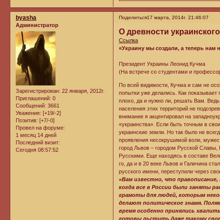
byasha
Поделиться
17 марта, 2014г. 21:46:07
Администратор
О древности украинского
Ссылка
«Украину мы создали, а теперь нам 
Президент Украины Леонид Кучма
(На встрече со студентами и профессо
По всей видимости, Кучма и сам не осо
Зарегистрирован
: 22 января, 2012г.
попытки уже делались. Как показывает 
Приглашений:
0
плохо, да и нужно ли, решать Вам. Ведь
Сообщений:
3661
населения этих территорий не подозрев
Уважение:
[+19/-2]
внимание я акцентировал на западноук
Позитив:
[+7/-0]
«украинства». Если быть точным в свои
Провел на форуме:
украинские земли. Но так было не всегд
1 месяц 14 дней
проявления несокрушимой воли, мужест
Последний визит:
город Львов – городом Русской Славы, 
Сегодня 08:57:52
Русскими. Еще находясь в составе Вел
го, да и в 20 веке Львов и Галичина ст
русского имени, переступили через сво
«Вам известно, что правописание,
когда все в России были заняты р
грамоты для людей, которым неког
делают политическое знамя. Поляка
время особенно принялись хвалит
готовы льстить даже такому своем