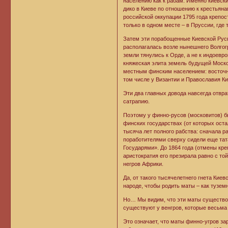
населению как к рабам. Именно киевски
дико в Киеве по отношению к крестьяна
российской оккупации 1795 года крепос
только в одном месте – в Пруссии, где
Затем эти порабощенные Киевской Русь
располагалась возле нынешнего Волгог
земли тянулись к Орде, а не к индоевр
княжеская элита земель будущей Моско
местным финским населением: восточные
том числе у Византии и Православия Ки
Эти два главных довода навсегда отвра
сатрапию.
Поэтому у финно-русов (московитов) б
финских государствах (от которых оста
тысяча лет полного рабства: сначала ра
поработителями сверху сидели еще тат
Государями». До 1864 года (отмены кре
аристократия его презирала равно с то
негров Африки.
Да, от такого тысячелетнего гнета Кие
народе, чтобы родить маты – как тузем
Но… Мы видим, что эти маты существов
существуют у венгров, которые весьма 
Это означает, что маты финно-угров зар