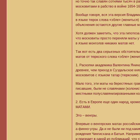
но точно так славян сотнями тысяч в 
московитами в рабство в войне 1654-165
Вообще говоря, вся эта версия Владим
в языке тюрок слова «эбле» (жениться)
объяснения остаются другие главные ма
Хотя должен заметить, что эта гипотез
что московиты просто переняли маты у 
в языке монголов никаких матов нет.
Так вот есть два серьезных обстоятель
матов от тюркского слова «эбле» (женит
1. Раскопки академика Валентина Янина
древнее, чем приход в Суздальское кн
московитов с языком татар (тюркским).
Мало того, эти маты на берестяных гра
писавшие, были не славянами (колонис
местными полуславянизированными кол
2. Есть в Европе еще один народ, кр
МАТАМИ.
Это – венгры.
Впервые о венгерских матах российские
а финно-угры. Да и не были ни под как
рождения Чингисхана и Батыя. Наприме
и признает в одной из публикаций, что