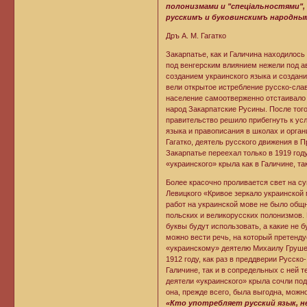
полонизмами и "спеціальностями",
русскимъ и буковинскимъ народны
Дръ А. М. Гагатко
Закарпатье, как и Галичина находилось
под венгерским влиянием нежели под а
созданием украинского языка и создан
вели открытое истребление русско-слав
население самоотверженно отстаивало 
народ Закарпатские Русины. После того
правительство решило прибегнуть к ус
языка и правописания в школах и орга
Гагатко, деятель русского движения в П
Закарпатье переехал только в 1919 го
«украинского» крыла как в Галичине, та
Более красочно проливается свет на с
Левицкого «Кривое зеркало украинской 
работ на украинской мове не было общн
польских и великорусских полонизмов. 
буквы будут использовать, а какие не б
можно вести речь, на который претенд
«украинскому» деятелю Михаилу Грушев
1912 году, как раз в преддверии Русско
Галичине, так и в сопредельных с ней
деятели «украинского» крыла сочли под
она, прежде всего, была выгодна, можн
«Кто употребляет русский язык,