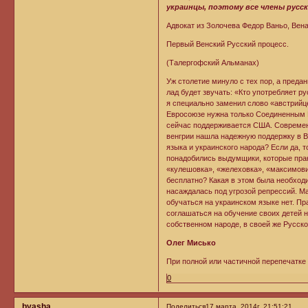
украинцы, поэтому все члены русск
Адвокат из Золочева Федор Ваньо, Вен
Первый Венский Русский процесс.
(Талергофский Альманах)
Уж столетие минуло с тех пор, а преда
лад будет звучать: «Кто употребляет р
я специально заменил слово «австрийц
Евросоюзе нужна только Соединенным 
сейчас поддерживается США. Современ
венгрии нашла надежную поддержку в В
языка и украинского народа? Если да, 
понадобились выдумщики, которые прак
«кулешовка», «желеховка», «максимови
бесплатно? Какая в этом была необход
насаждалась под угрозой репрессий. Ма
обучаться на украинском языке нет. Пр
соглашаться на обучение своих детей н
собственном народе, в своей же Русско
Олег Мисько
При полной или частичной перепечатке 
0
byasha
Поделиться
17 марта, 2014г. 21:51:21