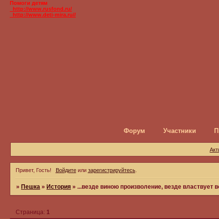
Помоги детям
_http://www.rusfond.ru/
_http://www.deti-mira.ru//
Форум
Участники
П
Акт
Привет, Гость!
Войдите
или
зарегистрируйтесь
.
»
Пешка
»
История
»
...везде виною произволение, везде властвует во
Страница:
1