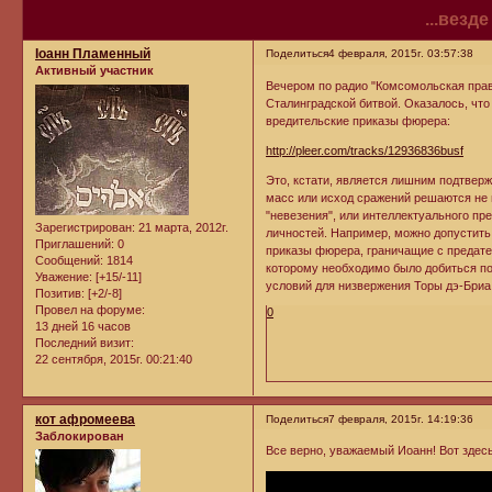
...везд
Iоанн Пламенный
Поделиться
4 февраля, 2015г. 03:57:38
Активный участник
Вечером по радио "Комсомольская прав
Сталинградской битвой. Оказалось, что
вредительские приказы фюрера:
http://pleer.com/tracks/12936836busf
Это, кстати, является лишним подтвер
масс или исход сражений решаются не в
"невезения", или интеллектуального пр
Зарегистрирован
: 21 марта, 2012г.
личностей. Например, можно допустить,
Приглашений:
0
приказы фюрера, граничащие с предате
Сообщений:
1814
которому необходимо было добиться по
Уважение:
[+15/-11]
условий для низвержения Торы дэ-Бриа
Позитив:
[+2/-8]
Провел на форуме:
0
13 дней 16 часов
Последний визит:
22 сентября, 2015г. 00:21:40
кот афромеева
Поделиться
7 февраля, 2015г. 14:19:36
Заблокирован
Все верно, уважаемый Иоанн! Вот здесь