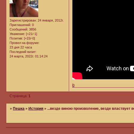
Зарегистрирован
: 24 января, 2012г.
Приглашений:
0
Сообщений:
3856
Уважение:
[+21/-1]
Позитив:
[+15/-0]
Провел на форуме:
23 дня 22 часа
Последний визит:
24 марта, 2022г. 01:14:24
0
Страница:
1
»
Пешка
»
История
»
...везде виною произволение, везде властвует во