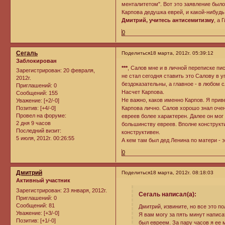
менталитетом". Вот это заявление было
Карпова дедушка еврей, и какой-нибудь 
Дмитрий, учитесь антисемитизму
, а 
0
Сегаль
Поделиться
18 марта, 2012г. 05:39:12
Заблокирован
***
, Салов мне и в личной переписке пис
Зарегистрирован
: 20 февраля,
не стал сегодня ставить это Салову в 
2012г.
бездоказательны, а главное - в любом
Приглашений:
0
Насчет Карпова.
Сообщений:
155
Не важно, каков именно Карпов. Я при
Уважение:
[+2/-0]
Карпова лично. Салов хорошо знал очен
Позитив:
[+4/-0]
Провел на форуме:
евреев более характерен. Далее он мог
2 дня 9 часов
большинству евреев. Вполне конструкт
Последний визит:
конструктивен.
5 июля, 2012г. 00:26:55
А кем там был дед Ленина по матери - 
0
Дмитрий
Поделиться
18 марта, 2012г. 08:18:03
Активный участник
Зарегистрирован
: 23 января, 2012г.
Сегаль написал(а):
Приглашений:
0
Сообщений:
81
Дмитрий, извините, но все это по
Уважение:
[+3/-0]
Я вам могу за пять минут написа
Позитив:
[+1/-0]
был евреем. За пару часов я ее 