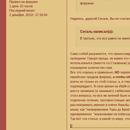
Провел на форуме:
форумах.
1 день 10 часов
Последний визит:
2 декабря, 2012г. 17:16:54
Надеюсь, дорогой Сегаль, Вы не считае
Сегаль написал(а):
В третьих, это все равно не имее
Само собой разумеется, что происхожд
натворили. Говоря проще, не важно кто 
использовался (вместе со Сталиным) р
кошмарное количество гоев.
Все это хорошо и правильно,
НО
перево
еврейских предков фюрера,
а чтобы о
взяты не только из этой статьи, а, в т
подтверждает). В свое время на ИШФ (г
место занимало (и занимает) саббатиан
этого вопроса, но все же мнений было
отдельное течение, противостоящее ор
рассматривать именно в ключе борьбы 
иным, как "низвержением Торы дэ Бриа
одновременно "мальчиками на побегушк
Так вот эта статья, в какой-то мере, эт
0