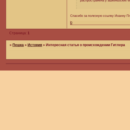
распространена у ашкеназских е
Спасибо за полезную ссылку Иоанну 
0
Страница:
1
»
Пешка
»
История
»
Интересная статья о происхождении Гитлера