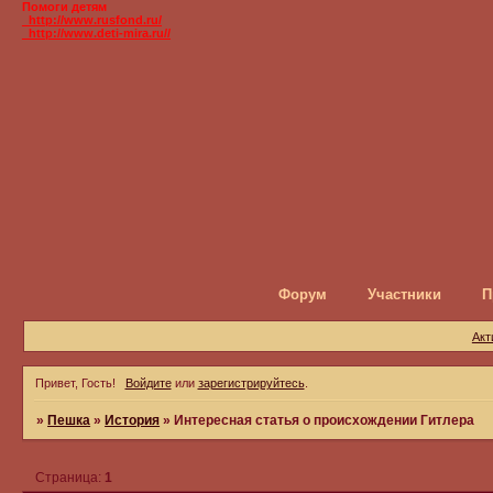
Помоги детям
_http://www.rusfond.ru/
_http://www.deti-mira.ru//
Форум
Участники
П
Акт
Привет, Гость!
Войдите
или
зарегистрируйтесь
.
»
Пешка
»
История
»
Интересная статья о происхождении Гитлера
Страница:
1