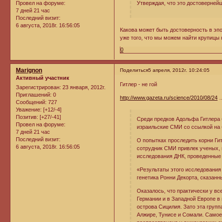
Утверждая, что это достоверней
Провел на форуме:
7 дней 21 час
Последний визит:
6 августа, 2018г. 16:56:05
Какова может быть достоверность в эп
уже того, что мы можем найти крупицы
0
Marignon
Поделиться
5 апреля, 2012г. 10:24:05
Активный участник
Гитлер - не гой
Зарегистрирован
: 23 января, 2012г.
Приглашений:
0
http://www.gazeta.ru/science/2010/08/24
…
Сообщений:
727
Уважение:
[+12/-4]
Позитив:
[+27/-41]
Среди предков Адольфа Гитлера 
Провел на форуме:
израильские СМИ со ссылкой на 
7 дней 21 час
Последний визит:
О попытках проследить корни Ги
6 августа, 2018г. 16:56:05
сотрудник СМИ привлек ученых, 
исследования ДНК, проведенные 
«Результаты этого исследования 
генетика Ронни Декорта, сказанн
Оказалось, что практически у вс
Германии и в Западной Европе в 
острова Сицилия. Зато эта груп
Алжире, Тунисе и Сомали. Самое 