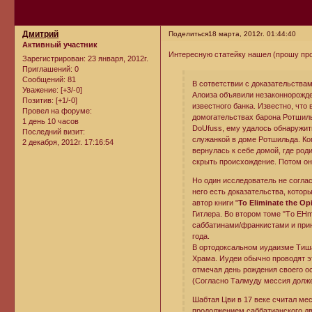
Дмитрий
Поделиться
18 марта, 2012г. 01:44:40
Активный участник
Интересную статейку нашел (прошу про
Зарегистрирован
: 23 января, 2012г.
Приглашений:
0
Сообщений:
81
В сответствии с доказательства
Уважение:
[+3/-0]
Алоиза объявили незаконнорожд
Позитив:
[+1/-0]
известного банка. Известно, что
Провел на форуме:
домогательствах барона Ротшиль
1 день 10 часов
DoUfuss, ему удалось обнаружит
Последний визит:
служанкой в доме Ротшильда. Ко
2 декабря, 2012г. 17:16:54
вернулась к себе домой, где ро
скрыть происхождение. Потом он
Но один исследователь не соглас
него есть доказательства, котор
автор книги "
To Eliminate the Opi
Гитлера. Во втором томе "Тo EHm
саббатинами/франкистами и приня
года.
В ортодоксальном иудаизме Тиша 
Храма. Иудеи обычно проводят эт
отмечая день рождения своего о
(Согласно Талмуду мессия долже
Шабтая Цви в 17 веке считал мес
продолжением саббатианского дв