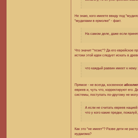
Не знаю, кого имеете ввиду под "мудило
"мудилами в ермолке" - факт.
На самом деле, даже если приня
Что значит "тезис"? Да его еврейское
истоки этой идеи следует искать в дре
что каждый раввин имеет к нему 
Прямое - не всегда, косвенное
абсолют
евреев и, чуть что, корректируют его. 
системы, поступать по-другому не могу
А если не считать евреев нацией 
что у кого какие предки, пожалуй
Как это "не имеет"? Разве дети не рас
иудаизма?