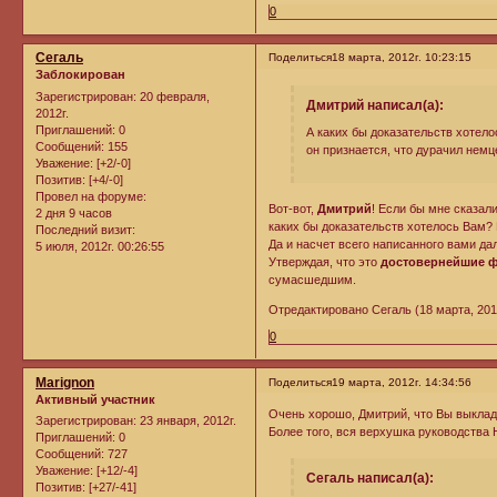
0
Сегаль
Поделиться
18 марта, 2012г. 10:23:15
Заблокирован
Зарегистрирован
: 20 февраля,
Дмитрий написал(а):
2012г.
Приглашений:
0
А каких бы доказательств хотело
Сообщений:
155
он признается, что дурачил немц
Уважение:
[+2/-0]
Позитив:
[+4/-0]
Провел на форуме:
Вот-вот,
Дмитрий
! Если бы мне сказал
2 дня 9 часов
каких бы доказательств хотелось Вам? 
Последний визит:
Да и насчет всего написанного вами дал
5 июля, 2012г. 00:26:55
Утверждая, что это
достовернейшие 
сумасшедшим.
Отредактировано Сегаль (18 марта, 2012
0
Marignon
Поделиться
19 марта, 2012г. 14:34:56
Активный участник
Очень хорошо, Дмитрий, что Вы выклад
Зарегистрирован
: 23 января, 2012г.
Более того, вся верхушка руководства
Приглашений:
0
Сообщений:
727
Уважение:
[+12/-4]
Сегаль написал(а):
Позитив:
[+27/-41]