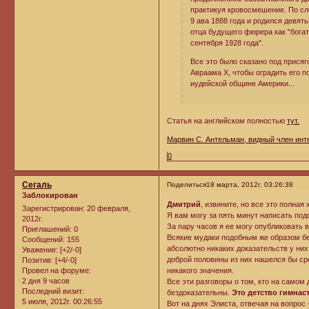
практикуя кровосмешение. По сл
9 ава 1888 года и родился девят
отца будущего фюрера как "богат
сентября 1928 года".
Все это было сказано под присяг
Авраама Х, чтобы оградить его п
иудейской общине Америки...
Статья на английском полностью
тут.
Марвин С. Антельман, видный член ин
0
Сегаль
Поделиться
18 марта, 2012г. 03:26:38
Заблокирован
Дмитрий
, извините, но все это полная 
Зарегистрирован
: 20 февраля,
Я вам могу за пять минут написать под
2012г.
За пару часов я ее могу опубликовать 
Приглашений:
0
Всякие мудаки подобным же образом бе
Сообщений:
155
абсолютно никаких доказательств у них
Уважение:
[+2/-0]
доброй половины из них нашелся бы сре
Позитив:
[+4/-0]
Провел на форуме:
никакого значения.
2 дня 9 часов
Все эти разговоры о том, кто на самом
Последний визит:
бездоказательны.
Это детство гимнас
5 июля, 2012г. 00:26:55
Вот на днях Элиста, отвечая на вопрос 