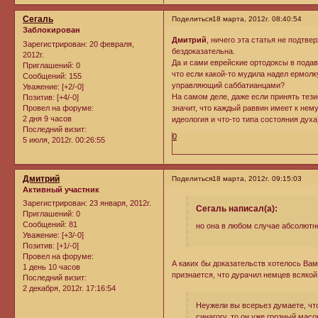
Сегаль
Поделиться
18 марта, 2012г. 08:40:54
Заблокирован
Дмитрий
, ничего эта статья не подтве
Зарегистрирован
: 20 февраля,
бездоказательна.
2012г.
Да и сами еврейские ортодоксы в под
Приглашений:
0
что если какой-то мудила надел ермолку
Сообщений:
155
управляющий саббатианцами?
Уважение:
[+2/-0]
На самом деле, даже если принять тези
Позитив:
[+4/-0]
Провел на форуме:
значит, что каждый раввин имеет к нему
2 дня 9 часов
идеология и что-то типа состояния духа
Последний визит:
0
5 июля, 2012г. 00:26:55
Дмитрий
Поделиться
18 марта, 2012г. 09:15:03
Активный участник
Зарегистрирован
: 23 января, 2012г.
Сегаль написал(а):
Приглашений:
0
Сообщений:
81
но она в любом случае абсолютн
Уважение:
[+3/-0]
Позитив:
[+1/-0]
Провел на форуме:
А каких бы доказательств хотелось Вам
1 день 10 часов
признается, что дурачил немцев всякой
Последний визит:
2 декабря, 2012г. 17:16:54
Неужели вы всерьез думаете, что
синагогу, то он уже грозный ма