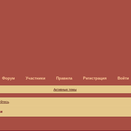
Форум
Участники
Правила
Регистрация
Войти
Активные темы
уйтесь
.
еи