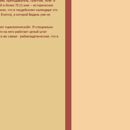
ию, преподаватель, газетчик, теле- и
и более 70 (!) книг – исторических
мню, что в «иудейском» календаре это
 Египта), в которой Видаль уже не
ают «циклопической». Я специально
то на него работает целый штат
а же самая - рабовладельческая, что в