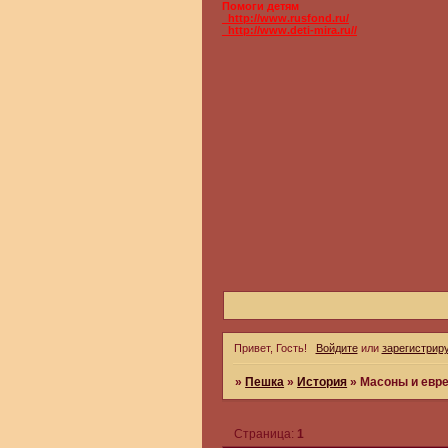
Помоги детям
_http://www.rusfond.ru/
_http://www.deti-mira.ru//
Привет, Гость!
Войдите
или
зарегистрир
»
Пешка
»
История
»
Масоны и евр
Страница:
1