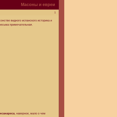
Масоны и евреи
1
онстве видного испанского историка и
 весьма примечательная.
нсанареса
, наверное, мало о чем