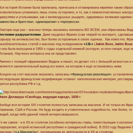
Вся история Испании была прилизана, причесана и отлакирована евреями таким образ
позволительно упоминать лишь очень осторожно, и то, как о немногочисленных альтруи
циркулями и угольниками, как о великодушных рыцарях, одержимых великими идеями
равенства и братства», «демократии»
и
«прогресса»
.
Повторю еще раз – масоны теперь оказались виноваты ВО ВСЕМ, они обрисованы В
бестиями-разрушителями
. Даже каудильо Франко (сам «еврей по матери»), сделавш
карьеру на антимасонстве, был более осторожным в своих оценках. Как известно, Фр
разоблачительных статей о масонах под псевдонимом
«J.B.»
(
Jakim Boor, Jakim Boaz
и она была выпущена в 1950-х годах отдельной книжкой (которую, кстати говоря, еще 
Испании). Научного интереса она не представляет.
Именно с позиций «франкизма» Видаль и пишет, но делает это с большей резкостью 
является заключительный вывод его книги, на котором я еще остановлюсь ниже.
Всецело на счет масонов оказались записаны
«Французская революция»
, установлен
последующие французские модификации «совка»: наполеоновская империя, реставраци
третья республика РФ и т.д.
Эжен Делакруа «Свобода, ведущая народ», 1830 г
.
Вообще вся история XIX столетия полностью записана на масонов. И не только во Фран
Германии, США и России. Не буду входить в утомительные подробности, тем более, то
людей, когда-либо данной темой интересовавшихся.
То же самое - и в ХХ-м столетии (особенно интересны главы, повествующие о катало
терроризме, второй испанской республике и гражданской войне). В 2010 году Видалем
масонах («
La Masonería
»), посвященная их деятельности в XX-м столетии.