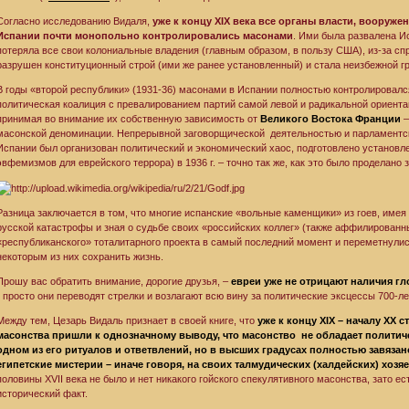
Согласно исследованию Видаля,
уже к концу XIX века все органы власти, вооруже
Испании почти монопольно контролировались масонами
. Ими была развалена И
потеряла все свои колониальные владения (главным образом, в пользу США), из-за сп
разрушен конституционный строй (ими же ранее установленный) и стала неизбежной гра
В годы «второй республики» (1931-36) масонами в Испании полностью контролировал
политическая коалиция с превалированием партий самой левой и радикальной ориентац
принимая во внимание их собственную зависимость от
Великого Востока Франции
–
масонской деноминации. Непрерывной заговорщической деятельностью и парламентск
Испании был организован политический и экономический хаос, подготовлено установ
эвфемизмов для еврейского террора) в 1936 г. – точно так же, как это было проделано з
Разница заключается в том, что многие испанские «вольные каменщики» из гоев, имея
русской катастрофы и зная о судьбе своих «российских коллег» (также аффилированны
«республиканского» тоталитарного проекта в самый последний момент и переметнулис
некоторым из них сохранить жизнь.
Прошу вас обратить внимание, дорогие друзья, –
евреи уже не отрицают наличия г
- просто они переводят стрелки и возлагают всю вину за политические эксцессы 700-л
Между тем, Цезарь Видаль признает в своей книге, что
уже к концу XIX – началу XX 
масонства пришли к однозначному выводу, что масонство не обладает политич
одном из его ритуалов и ответвлений, но в высших градусах полностью завязан
египетские мистерии – иначе говоря, на своих талмудических (халдейских) хозя
половины XVII века не было и нет никакого гойского спекулятивного масонства, зато е
исторический факт.