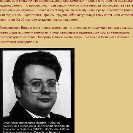
говорит, но в Испании это персонаж довольно заметный – юрист и историк по образован
радиожурналист по профессии, «правозащитник» по призванию, автор множества статей 
романов и монографий. Только в 2009 году им были выпущены сразу 9 трактатов (напо
был год ТЭША – «девятки»). Причем, трудно найти актуальную тему (в т.ч. и по истории
отметился бы объемным академическим изданием.
Плодовитость Видаля просто поразительная - его печатную продукцию по праву назыв
навел справки о нем у знакомых - люди сведущие в издательских кругах утверждают, ч
«литературных негров». Поверить в такое очень легко - система в Испании сложилась т
египетском крокодиле РФ.