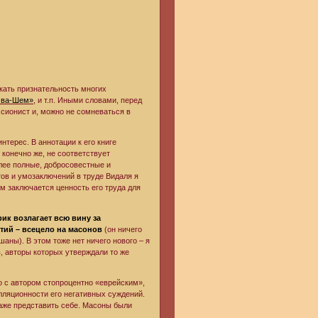
кать признательность многих
 ва-Шем»
, и т.п. Иными словами, перед
 сионист и, можно не сомневаться в
терес. В аннотации к его книге
, конечно же, не соответствует
олее полные, добросовестные и
ов и умозаключений в труде Видаля я
ом заключается ценность его труда для
ик возлагает всю вину за
тий – всецело на масонов
(он ничего
аны). В этом тоже нет ничего нового – я
, авторы которых утверждали то же
о с автором стопроцентно «еврейским»,
лляционности его негативных суждений.
даже представить себе. Масоны были