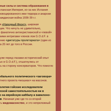
нные силы и система образования в
спанская Империя, из-за них Испания
ровоцированного ими террора и анархии
жданская война 1936-39 г.г.
ся
«Народный Фронт»
, широкая
ии. Что ничуть не удивительно,
 фанатично антихристианской и «левой»
ими интригами членов лож G.O.d.F. в
ление
«диктатуры пролетариата»
(один из
а 20 лет до того в России.
 уже перед глазами исторический опыт
х в G.O.d.F.), отшатнулись от
ь на сторону консерваторов. Что помогло
лобального политического «заговора»
етнего проекта «мошиах» на масонов.
столетия гойские исследователи
еской самостоятельностью ни в
о на еврейскую каббалу и вавилоно-
ев
. Начиная уже где-то со второй
сть
жидомасонство
, и это непреложный