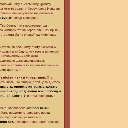
глубочайшему системному кризису,
а кого-то свалить. Коррупция в Испании
 канализации недовольства развалом
е куры»
(кипур-каппарос).
Тем более, что в последние годы,
ало компромата на «братьев». Розыгрыши
ать (хотя бы на словах) на изменение
но стало, по большому счету, ненужным.
лковых и амбициозных гоев в активную
 с независимыми гойскими
 радикально фальсифицированы,
ежки за политически активными гоями и
ными криптами.
 неэффективна в управлении
. Эта
 тошноты - очевидно, с той целью, чтобы
ши в заговоре, в интриге, в захвате
нии выгодных должностей, пребенд и
ельной работе
. И в этом поспорить с
т быть направлено
«неизвестными
то было продемонстрировано перед
ям тоже слегка досталось, и
фире Ход
в «общественно-политической