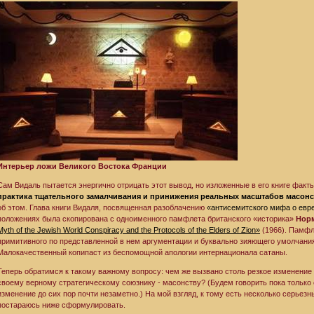
Интерьер ложи Великого Востока Франции
Сам Видаль пытается энергично отрицать этот вывод, но изложенные в его книге факт
практика тщательного замалчивания и принижения реальных масштабов масонс
об этом. Глава книги Видаля, посвященная разоблачению
«антисемитского мифа о евр
положениях была скопирована с одноименного памфлета британского «историка»
Нор
Myth of the Jewish World Conspiracy and the Protocols of the Elders of Zion»
(1966). Памфле
примитивного по представленной в нем аргументации и буквально зияющего умолчани
Малокачественный копипаст из беспомощной апологии интернационала сатаны.
Теперь обратимся к такому важному вопросу: чем же вызвано столь резкое изменение 
своему верному стратегическому союзнику - масонству? (Будем говорить пока только 
изменение до сих пор почти незаметно.) На мой взгляд, к тому есть несколько серьезн
постараюсь ниже сформулировать.