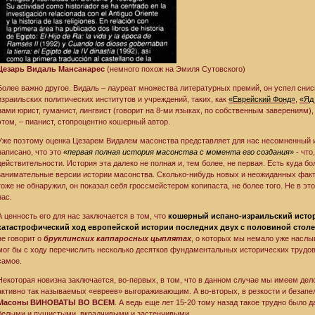
Цезарь Видаль Мансанарес
(немного похож на Эмиля Сутовского)
Более важно другое. Видаль – лауреат множества литературных премий, он успел снис
израильских политических институтов и учреждений, таких, как
«Еврейский Фонд»
,
«Яд
нами юрист, гуманист, лингвист (говорит на 8-ми языках, по собственным заверениям),
этом, – пианист, стопроцентно кошерный автор.
Уже поэтому оценка Цезарем Видалем масонства представляет для нас несомненный ин
написано, что это
«первая полная история масонства с момента его создания»
- что
действительности. История эта далеко не полная и, тем более, не первая. Есть куда б
занимательные версии истории масонства. Сколько-нибудь новых и неожиданных факт
тоже не обнаружил, он показал себя гроссмейстером копипаста, не более того. Не в эт
нас.
А ценность его для нас заключается в том, что
кошерный испано-израильский истор
катастрофический ход европейской истории последних двух с половиной столе
не говорит о
бруклинских каппаросных цыплятах
, о которых мы немало уже наслыш
мог бы с ходу перечислить несколько десятков фундаментальных исторических трудов
самое.
Некоторая новизна заключается, во-первых, в том, что в данном случае мы имеем дел
активно так называемых «евреев» выгораживающим. А во-вторых, в резкости и безапе
Масоны ВИНОВАТЫ ВО ВСЕМ
. А ведь еще лет 15-20 тому назад такое трудно было 
белыми и пушистыми, вкрадчивыми и застенчивыми.