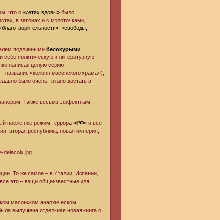
ом, что о
«детях вдовы»
было
стах, в запонах и с молоточками,
«благотворительности», «свободы,
идалем подлинными
белокурыми
ий себе политическую и литературную
анко написал целую серию
– название «колонн масонского храма»),
недавно было очень трудно достать в
и напором. Также весьма эффектным
ный после нее режим террора
«РФ»
и все
я, вторая республика, новая империя,
ции. То же самое – в Италии, Испании,
 все это – вещи общеизвестные для
нском масонском анархическом
 была выпущена отдельная новая книга о