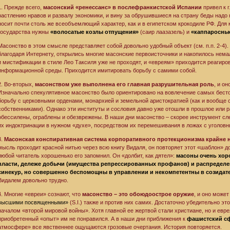
1. Прежде всего,
масонский «ренессанс» в послефранкистской Испании
привел к 
растлению нравов и развалу экономики, и вину за обрушившиеся на страну беды надо н
носит почти столь же всеобъемлющий характер, как и в египетском крокодиле РФ. Для
государства нужны
«волосатые козлы отпущения»
(саир лаазазель) и
«каппаросны
Масонство в этом смысле представляет собой довольно удобный объект (см. п.п. 2-4). 
благодаря Интернету, открылись многие масонские первоисточники и накопилось нем
и мистификации в стиле Лео Таксиля уже не проходят, и «евреям» приходится реагиров
информационной среды. Приходится имитировать борьбу с самими собой.
2. Во-вторых,
масонством уже выполнена его главная разрушительная роль
, и о
Изначально спекулятивное масонство было ориентировано на вовлечение самых бесто
борьбу с церковными орденами, монархией и земельной аристократией (как и вообще
собственниками). Однако эти институты и сословия давно уже отошли в прошлое или
обессилены, ограблены и обезврежены. В наши дни масонство – скорее инструмент сл
их индоктринации в нужном «духе», посредством их перемешивания в ложах с уголов
3.
Масонская конспиративная система корпоративного протекционизма крайне
мысль проходит красной нитью через всю книгу Видаля, он повторяет этот «шаблон» до
любой читатель хорошенько его запомнил. Он «долбит, как дятел»:
масоны очень хоро
власти, дележе добычи (имущества репрессированных профанов) и распределе
синекур, но совершенно беспомощны в управлении и некомпетентны в созидат
Видалем довольно трудно.
4. Многие «евреи» сознают, что
масонство – это обоюдоострое оружие
, и оно може
высшими посвященными»
(S.I.) также и против них самих. Достаточно убедительно э
началом «второй мировой войны». Хотя главной ее жертвой стали христиане, но и евре
приобретенный «опыт» им не понравился. А в наши дни приближения к
фашистский с
атмосфере» все явственнее ощущаются грозовые очертания. История повторяется.