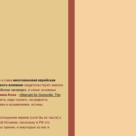
ы и сама
многовековая еврейская
кого влияния
свидетельствуют именно
ейском заговоре»
, в своих основных
мана Кона
-
«Warrant for Genocide: The
та, надо сказать, на редкость
ями и искажениями истины.
отношения евреев (хотя бы их части) к
об Испании, поскольку в РФ это
ых причин, и некоторые из них я